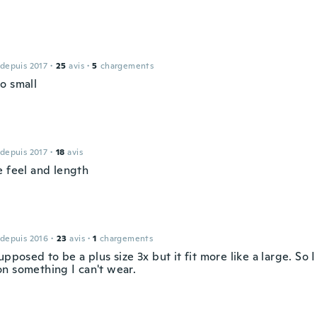
 depuis 2017
·
25
avis
·
5
chargements
o small
 depuis 2017
·
18
avis
e feel and length
 depuis 2016
·
23
avis
·
1
chargements
upposed to be a plus size 3x but it fit more like a large. So
n something I can't wear.