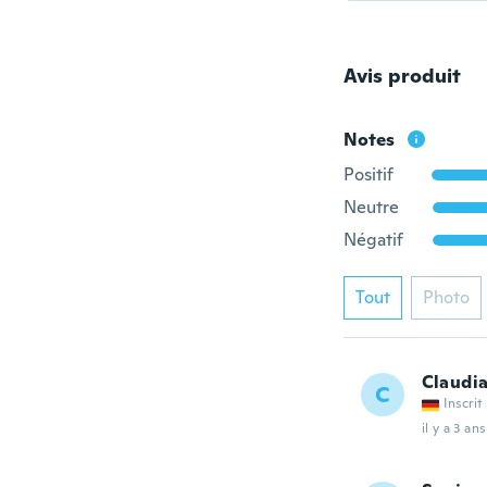
Avis produit
Notes
Positif
Neutre
Négatif
Tout
Photo
Claudi
C
Inscrit
il y a 3 ans