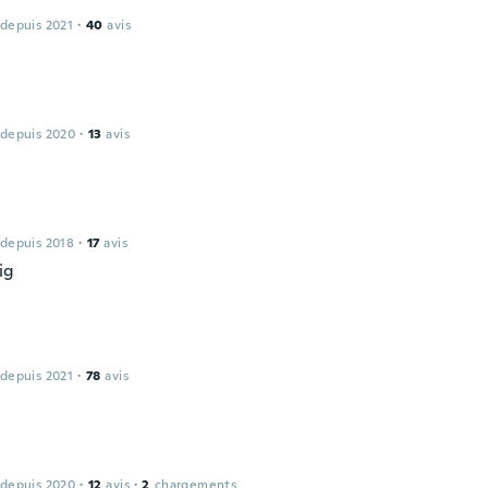
 depuis 2021
·
40
avis
 depuis 2020
·
13
avis
 depuis 2018
·
17
avis
ig
 depuis 2021
·
78
avis
 depuis 2020
·
12
avis
·
2
chargements