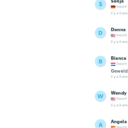
Sonja
S
Inscrit
il y a 3 ans
Donna
D
Inscrit
il y a 3 ans
Bianca
B
Inscrit
Geweld
il y a 3 ans
Wendy
W
Inscrit
il y a 3 ans
Angela
A
Inscrit