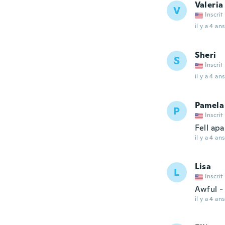
Valeria
V
Inscrit
il y a 4 ans
Sheri
S
Inscrit
il y a 4 ans
Pamela
P
Inscrit
Fell apa
il y a 4 ans
Lisa
L
Inscrit
Awful -
il y a 4 ans