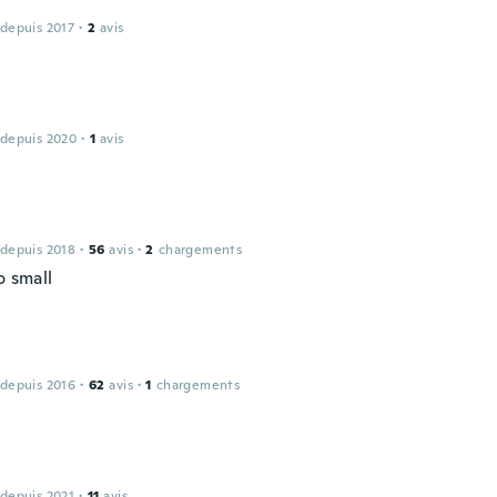
 depuis 2017
·
2
avis
 depuis 2020
·
1
avis
 depuis 2018
·
56
avis
·
2
chargements
o small
 depuis 2016
·
62
avis
·
1
chargements
 depuis 2021
·
11
avis