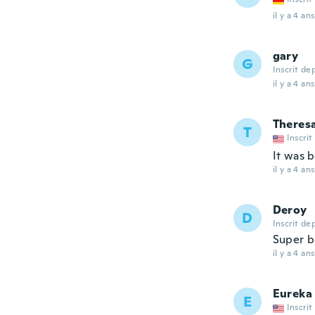
il y a 4 ans
gary
G
Inscrit de
il y a 4 ans
Theres
T
Inscrit
It was b
il y a 4 ans
Deroy
D
Inscrit de
Super b
il y a 4 ans
Eureka
E
Inscrit