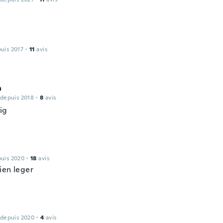
puis 2017
·
11
avis
a
 depuis 2018
·
8
avis
ig
puis 2020
·
18
avis
ien leger
 depuis 2020
·
4
avis