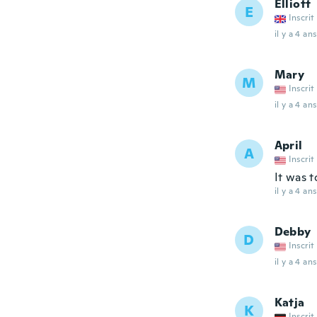
Elliott
E
Inscrit
il y a 4 ans
Mary
M
Inscrit
il y a 4 ans
April
A
Inscrit
It was t
il y a 4 ans
Debby
D
Inscrit
il y a 4 ans
Katja
K
Inscrit