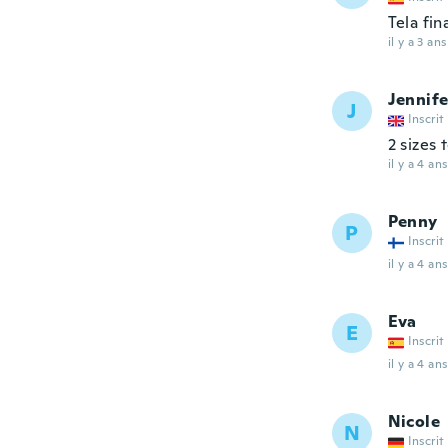
Tela fin
il y a 3 ans
Jennife
J
Inscrit
2 sizes 
il y a 4 ans
Penny
P
Inscrit
il y a 4 ans
Eva
E
Inscrit
il y a 4 ans
Nicole
N
Inscrit