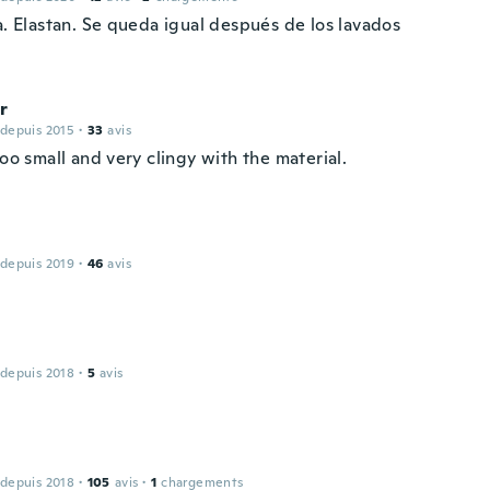
a. Elastan. Se queda igual después de los lavados
r
 depuis 2015
·
33
avis
too small and very clingy with the material.
 depuis 2019
·
46
avis
 depuis 2018
·
5
avis
 depuis 2018
·
105
avis
·
1
chargements