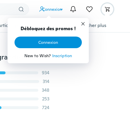
Connexion
Articles pour animaux domestiques
Afficher plus
Été nouveau 2020 mode femmes robe longue mince grande taille dégradé imprimé sans manches robe douce et confortable plage robe à bretelles spaghetti robe élégante
934
314
348
253
724