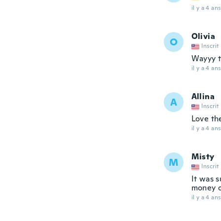
il y a 4 ans
Olivia
O
Inscrit
Wayyy t
il y a 4 ans
Allina
A
Inscrit
Love th
il y a 4 ans
Misty
M
Inscrit
It was s
money o
il y a 4 ans