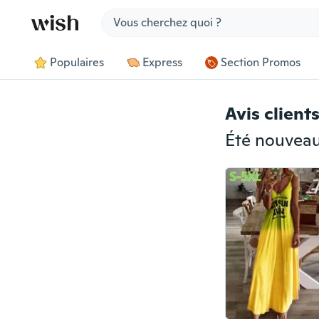
Jump to section
Populaires
Express
Section Promos
Avis client