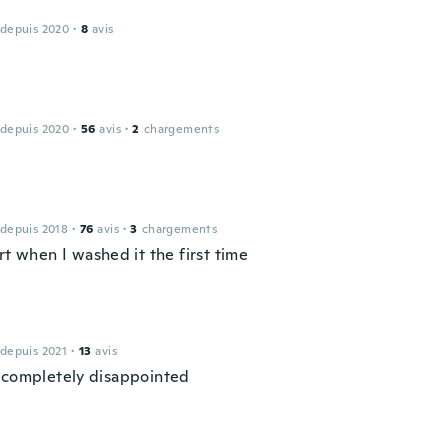
 depuis 2020
·
8
avis
 depuis 2020
·
56
avis
·
2
chargements
 depuis 2018
·
76
avis
·
3
chargements
rt when I washed it the first time
 depuis 2021
·
13
avis
 completely disappointed