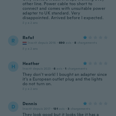
other line. Power cable too short to
connect and comes with unsuitable power
adapter to UK standard. Very
disappointed. Arrived before I expected.
il y a 2 ans
Rafał
R
Inscrit depuis 2016
·
690
avis
·
8
chargements
il y a 2 ans
Heather
H
Inscrit depuis 2023
·
6
avis
·
1
chargements
They don’t work! I bought an adapter since
it’s a European outlet plug and the lights
do not turn on.
il y a 2 ans
Dennis
D
Inscrit depuis 2017
·
131
avis
·
3
chargements
They look good but it looks like it has a