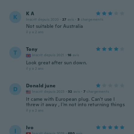
K A
K
Inscrit depuis 2020
·
27
avis
·
3
chargements
Not suitable for Australia
il y a 2 ans
Tony
T
Inscrit depuis 2021
·
16
avis
Look great after sun down.
il y a 2 ans
Donald june
D
Inscrit depuis 2023
·
32
avis
·
7
chargements
It came with European plug. Can't use I
threw it away , I'm not into returning things
il y a 2 ans
Ivo
I
Inscrit depuis 2019
·
680
avis