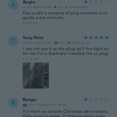
Angie
A
Inscrit depuis 2018
·
6
avis
·
1
chargements
Hay q salir a comprar el plug conector q se
ajuste a ese enchufe.
il y a 2 ans
Tony Peta
T
Inscrit depuis 2019
·
34
avis
·
4
chargements
I can not use it as the plug isn't the right on
for me I'm in Australia I needed the us plug
il y a 2 ans
Ranga
R
Inscrit depuis 2021
·
1
avis
Put them as outside Christmas decorations.
Only works a week. It stops working evey