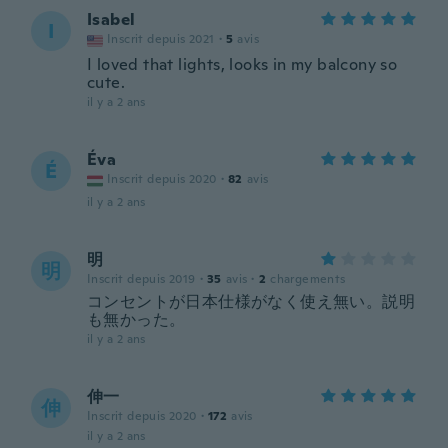
Isabel
I
Inscrit depuis 2021
·
5
avis
I loved that lights, looks in my balcony so
cute.
il y a 2 ans
Éva
É
Inscrit depuis 2020
·
82
avis
il y a 2 ans
明
明
Inscrit depuis 2019
·
35
avis
·
2
chargements
コンセントが日本仕様がなく使え無い。説明
も無かった。
il y a 2 ans
伸一
伸
Inscrit depuis 2020
·
172
avis
il y a 2 ans