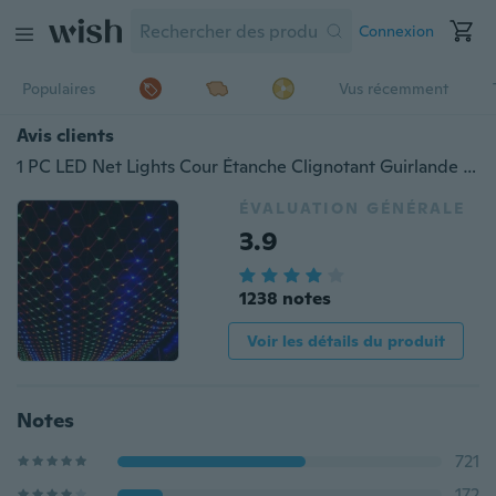
Connexion
Populaires
Vus récemment
Avis clients
1 PC LED Net Lights Cour Étanche Clignotant Guirlande Lumineuse Festival Lumières Extérieur Led Décoration Lumières
ÉVALUATION GÉNÉRALE
3.9
1238 notes
Voir les détails du produit
Notes
721
172