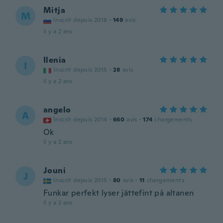
Mitja
M
Inscrit depuis 2018
·
149
avis
il y a 2 ans
Ilenia
I
Inscrit depuis 2015
·
28
avis
il y a 2 ans
angelo
A
Inscrit depuis 2014
·
660
avis
·
174
chargements
Ok
il y a 2 ans
Jouni
J
Inscrit depuis 2015
·
80
avis
·
11
chargements
Funkar perfekt lyser jättefint på altanen
il y a 2 ans