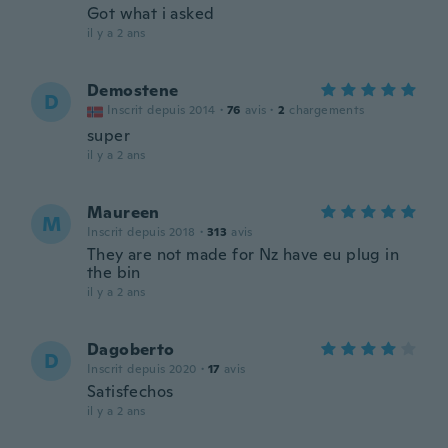
Got what i asked
il y a 2 ans
Demostene
D
Inscrit depuis 2014
·
76
avis
·
2
chargements
super
il y a 2 ans
Maureen
M
Inscrit depuis 2018
·
313
avis
They are not made for Nz have eu plug in
the bin
il y a 2 ans
Dagoberto
D
Inscrit depuis 2020
·
17
avis
Satisfechos
il y a 2 ans