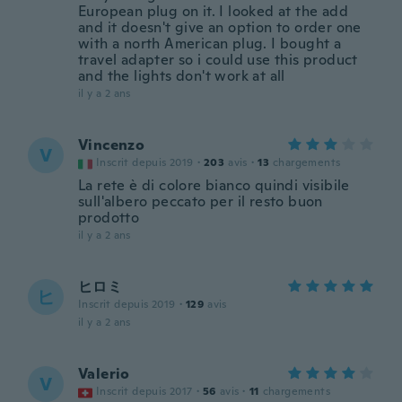
European plug on it. I looked at the add
and it doesn't give an option to order one
with a north American plug. I bought a
travel adapter so i could use this product
and the lights don't work at all
il y a 2 ans
Vincenzo
V
Inscrit depuis 2019
·
203
avis
·
13
chargements
La rete è di colore bianco quindi visibile
sull'albero peccato per il resto buon
prodotto
il y a 2 ans
ヒロミ
ヒ
Inscrit depuis 2019
·
129
avis
il y a 2 ans
Valerio
V
Inscrit depuis 2017
·
56
avis
·
11
chargements