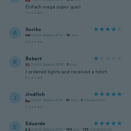
Einfach mega super guet
il y a 2 ans
Aurika
A
Inscrit depuis 2019
·
16
avis
il y a 2 ans
Robert
R
Inscrit depuis 2020
·
3
avis
I ordered lights and received a tshirt.
il y a 2 ans
Jindřich
J
Inscrit depuis 2021
·
61
avis
·
3
chargements
il y a 2 ans
Eduardo
E
Inscrit depuis 2021
·
144
avis
·
125
chargements