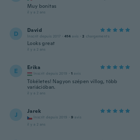
Muy bonitas
il y a 2 ans
David
D
Inscrit depuis 2017
·
414
avis
·
2
chargements
Looks great
il y a 2 ans
Erika
E
Inscrit depuis 2019
·
1
avis
Tökéletes! Nagyon szépen villog, több
variációban.
il y a 2 ans
Jarek
J
Inscrit depuis 2019
·
9
avis
il y a 2 ans