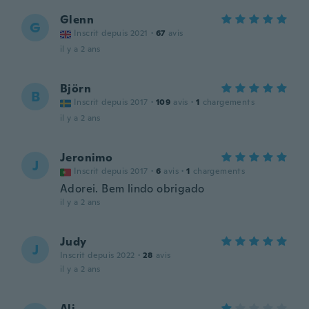
Glenn
G
Inscrit depuis 2021
·
67
avis
il y a 2 ans
Björn
B
Inscrit depuis 2017
·
109
avis
·
1
chargements
il y a 2 ans
Jeronimo
J
Inscrit depuis 2017
·
6
avis
·
1
chargements
Adorei. Bem lindo obrigado
il y a 2 ans
Judy
J
Inscrit depuis 2022
·
28
avis
il y a 2 ans
Ali