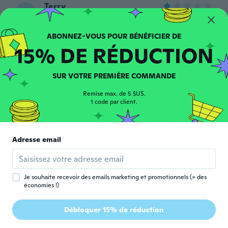
Terry
T
Inscrit depuis 2021
·
46
avis
·
59
chargements
Lights are so small you bearly get a twinkle
very disappointed
15% DE RÉDUCTION
il y a 2 ans
SUR VOTRE PREMIÈRE COMMANDE
Terje
T
Inscrit depuis 2015
·
184
avis
·
36
chargements
Remise max. de 5 $US.
Good👍
1 code par client.
il y a 2 ans
Magdalena
Adresse email
M
Inscrit depuis 2017
·
19
avis
il y a 2 ans
Je souhaite recevoir des emails marketing et promotionnels (= des
économies !)
Robert
R
Inscrit depuis 2017
·
102
avis
·
1
chargements
Débloquer 15% de réduction
Inte testat men ser ok ut
il y a 2 ans