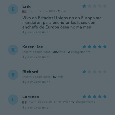
Erik
E
Inscrit depuis 2021
·
2
avis
Vivo en Estados Unidos no en Europa me
mandaron para enchufar las luces con
enchufe de Europa ósea no ma men
il y a environ un an
Karen-lee
K
Inscrit depuis 2018
·
297
avis
·
2
chargements
il y a environ un an
Richard
R
Inscrit depuis 2019
·
57
avis
il y a environ un an
Lorenzo
L
Inscrit depuis 2018
·
14
avis
·
10
chargements
il y a environ un an