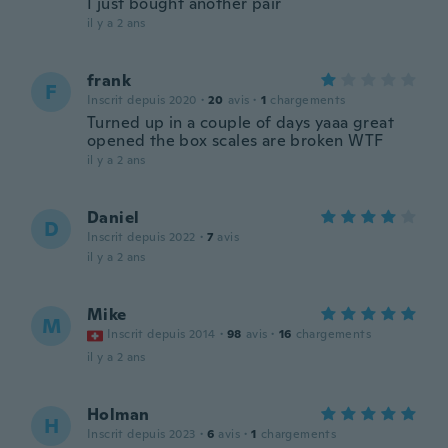
I just bought another pair
il y a 2 ans
frank
F
Inscrit depuis 2020
·
20
avis
·
1
chargements
Turned up in a couple of days yaaa great
opened the box scales are broken WTF
il y a 2 ans
Daniel
D
Inscrit depuis 2022
·
7
avis
il y a 2 ans
Mike
M
Inscrit depuis 2014
·
98
avis
·
16
chargements
il y a 2 ans
Holman
H
Inscrit depuis 2023
·
6
avis
·
1
chargements