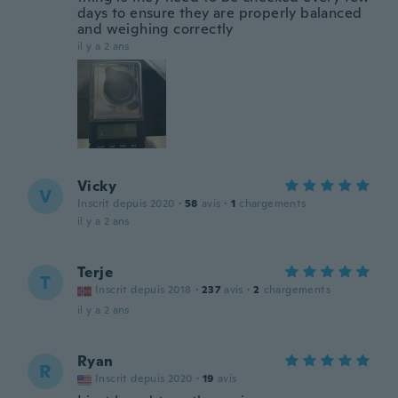
days to ensure they are properly balanced
and weighing correctly
il y a 2 ans
Vicky
V
Inscrit depuis 2020
·
58
avis
·
1
chargements
il y a 2 ans
Terje
T
Inscrit depuis 2018
·
237
avis
·
2
chargements
il y a 2 ans
Ryan
R
Inscrit depuis 2020
·
19
avis