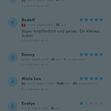
Inscrit depuis 2023
·
8
avis
il y a environ un an
Radolf
R
Inscrit depuis 2021
·
35
avis
Super empfindlich und genau. Ein kleines
Juwel.
il y a environ un an
Danny
D
Inscrit depuis 2018
·
23
avis
·
1
chargements
il y a environ un an
Alicia Lea
A
Inscrit depuis 2020
·
1069
avis
·
151
chargements
il y a environ un an
Evelyn
E
Inscrit depuis 2021
·
15
avis