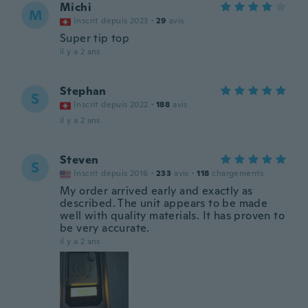
Michi
M
Inscrit depuis 2023
·
29
avis
Super tip top
il y a 2 ans
Stephan
S
Inscrit depuis 2022
·
188
avis
il y a 2 ans
Steven
S
Inscrit depuis 2016
·
233
avis
·
118
chargements
My order arrived early and exactly as
described. The unit appears to be made
well with quality materials. It has proven to
be very accurate.
il y a 2 ans