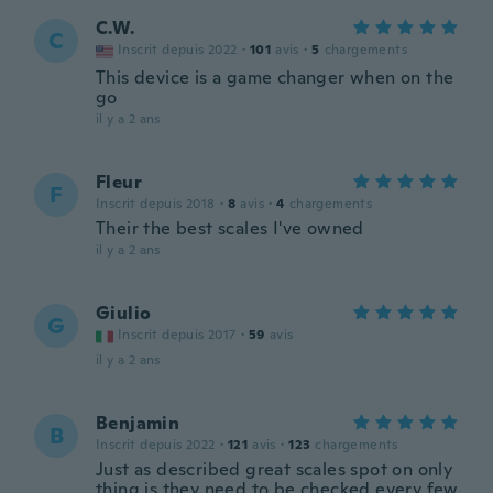
C.W.
C
Inscrit depuis 2022
·
101
avis
·
5
chargements
This device is a game changer when on the
go
il y a 2 ans
Fleur
F
Inscrit depuis 2018
·
8
avis
·
4
chargements
Their the best scales I've owned
il y a 2 ans
Giulio
G
Inscrit depuis 2017
·
59
avis
il y a 2 ans
Benjamin
B
Inscrit depuis 2022
·
121
avis
·
123
chargements
Just as described great scales spot on only
thing is they need to be checked every few