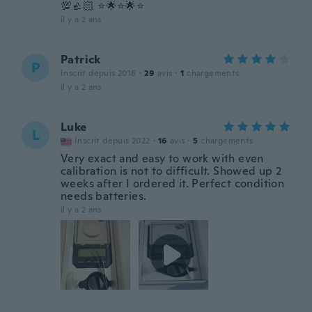
💯👍🏻 ⭐️🌟⭐️🌟⭐️
il y a 2 ans
Patrick
P
Inscrit depuis 2016
·
29
avis
·
1
chargements
il y a 2 ans
Luke
L
Inscrit depuis 2022
·
16
avis
·
5
chargements
Very exact and easy to work with even
calibration is not to difficult. Showed up 2
weeks after I ordered it. Perfect condition
needs batteries.
il y a 2 ans