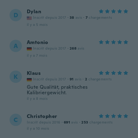
Dylan
D
Inscrit depuis 2017
·
38
avis
·
7
chargements
il y a 5 mois
Amtonio
A
Inscrit depuis 2017
·
268
avis
il y a 7 mois
Klaus
K
Inscrit depuis 2017
·
91
avis
·
2
chargements
Gute Qualität, praktisches
Kalibriergewicht.
il y a 8 mois
Christopher
C
Inscrit depuis 2016
·
691
avis
·
253
chargements
il y a 10 mois