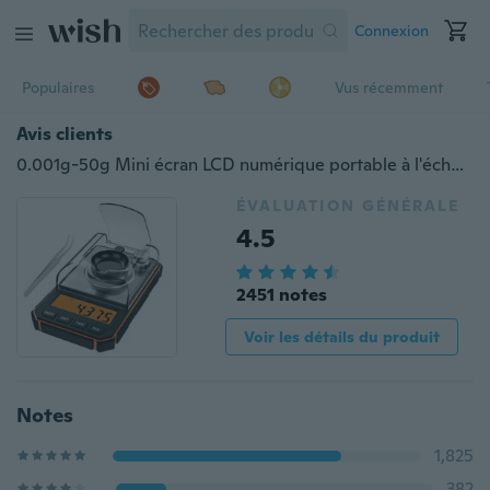
Connexion
Populaires
Vus récemment
Avis clients
0.001g-50g Mini écran LCD numérique portable à l'échelle du milligramme avec des pinces de poids d'étalonnage 50g
ÉVALUATION GÉNÉRALE
4.5
2451 notes
Voir les détails du produit
Notes
1,825
382