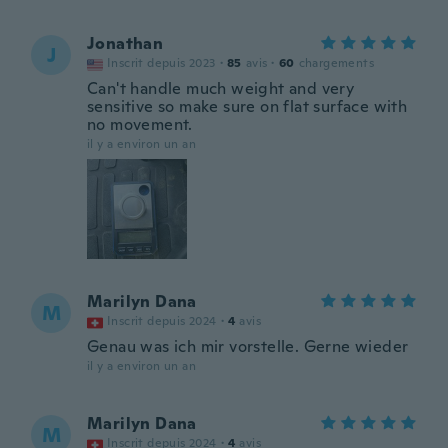
Jonathan
J
Inscrit depuis 2023
·
85
avis
·
60
chargements
Can't handle much weight and very
sensitive so make sure on flat surface with
no movement.
il y a environ un an
Marilyn Dana
M
Inscrit depuis 2024
·
4
avis
Genau was ich mir vorstelle. Gerne wieder
il y a environ un an
Marilyn Dana
M
Inscrit depuis 2024
·
4
avis