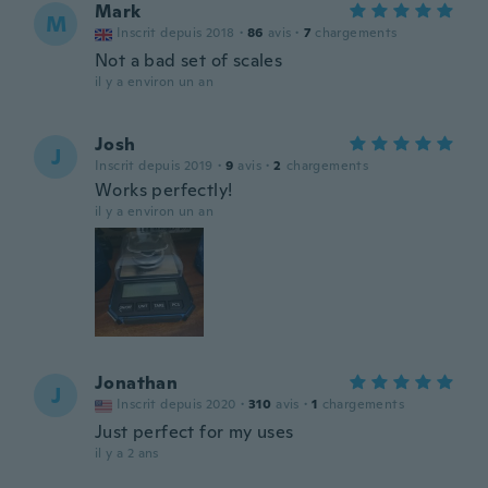
Mark
M
Inscrit depuis 2018
·
86
avis
·
7
chargements
Not a bad set of scales
il y a environ un an
Josh
J
Inscrit depuis 2019
·
9
avis
·
2
chargements
Works perfectly!
il y a environ un an
Jonathan
J
Inscrit depuis 2020
·
310
avis
·
1
chargements
Just perfect for my uses
il y a 2 ans