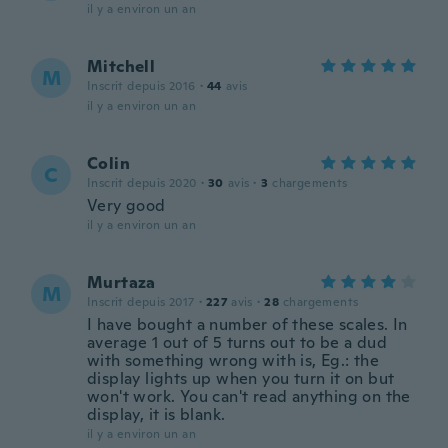
il y a environ un an
Mitchell
M
Inscrit depuis 2016
·
44
avis
il y a environ un an
Colin
C
Inscrit depuis 2020
·
30
avis
·
3
chargements
Very good
il y a environ un an
Murtaza
M
Inscrit depuis 2017
·
227
avis
·
28
chargements
I have bought a number of these scales. In
average 1 out of 5 turns out to be a dud
with something wrong with is, Eg.: the
display lights up when you turn it on but
won't work. You can't read anything on the
display, it is blank.
il y a environ un an