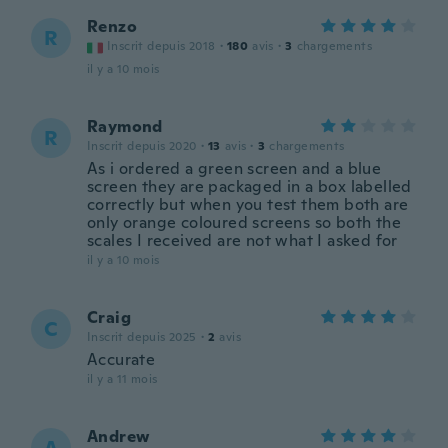
Renzo
R
Inscrit depuis 2018
·
180
avis
·
3
chargements
il y a 10 mois
Raymond
R
Inscrit depuis 2020
·
13
avis
·
3
chargements
As i ordered a green screen and a blue
screen they are packaged in a box labelled
correctly but when you test them both are
only orange coloured screens so both the
scales I received are not what I asked for
il y a 10 mois
Craig
C
Inscrit depuis 2025
·
2
avis
Accurate
il y a 11 mois
Andrew