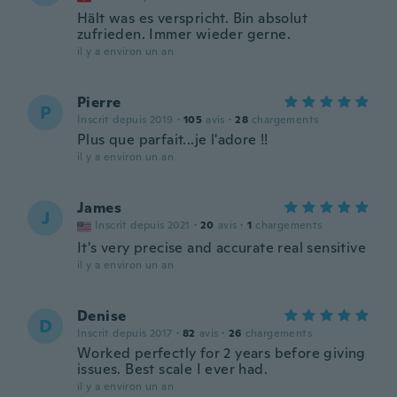
Hält was es verspricht. Bin absolut
zufrieden. Immer wieder gerne.
il y a environ un an
Pierre
P
Inscrit depuis 2019
·
105
avis
·
28
chargements
Plus que parfait...je l'adore !!
il y a environ un an
James
J
Inscrit depuis 2021
·
20
avis
·
1
chargements
It's very precise and accurate real sensitive
il y a environ un an
Denise
D
Inscrit depuis 2017
·
82
avis
·
26
chargements
Worked perfectly for 2 years before giving
issues. Best scale I ever had.
il y a environ un an