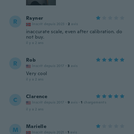
Rayner
R
Inscrit depuis 2023
·
2
avis
inaccurate scale, even after calibration. do
not buy.
il y a 2 ans
Rob
R
Inscrit depuis 2017
·
3
avis
Very cool
il y a 2 ans
Clarence
C
Inscrit depuis 2017
·
9
avis
·
1
chargements
il y a 2 ans
Marielle
M
Inscrit depuis 2021
·
1
avis