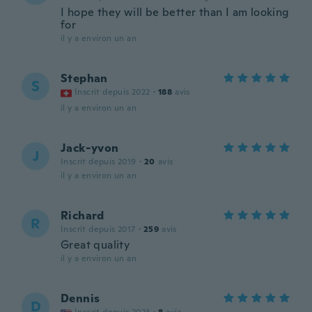
I hope they will be better than I am looking
for
il y a environ un an
Stephan
S
Inscrit depuis 2022
·
188
avis
il y a environ un an
Jack-yvon
J
Inscrit depuis 2019
·
20
avis
il y a environ un an
Richard
R
Inscrit depuis 2017
·
259
avis
Great quality
il y a environ un an
Dennis
D