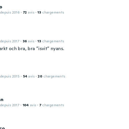
o
 depuis 2016
·
72
avis
·
13
chargements
 depuis 2017
·
36
avis
·
13
chargements
arkt och bra, bra ”isvit” nyans.
 depuis 2015
·
54
avis
·
20
chargements
an
 depuis 2017
·
104
avis
·
7
chargements
co