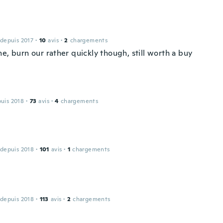
 depuis 2017
·
10
avis
·
2
chargements
e, burn our rather quickly though, still worth a buy
puis 2018
·
73
avis
·
4
chargements
 depuis 2018
·
101
avis
·
1
chargements
 depuis 2018
·
113
avis
·
2
chargements