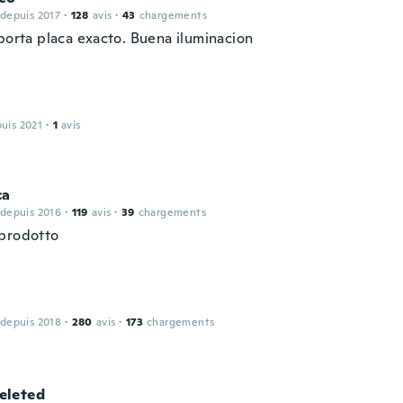
 depuis 2017
·
128
avis
·
43
chargements
 porta placa exacto. Buena iluminacion
puis 2021
·
1
avis
ca
 depuis 2016
·
119
avis
·
39
chargements
prodotto
 depuis 2018
·
280
avis
·
173
chargements
leted