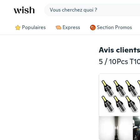
Jump to section
Populaires
Express
Section Promos
Avis client