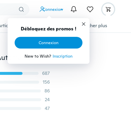
Connexion
Articles pour animaux domestiques
Afficher plus
Débloquez des promos !
Connexion
5 / 10Pcs T10 W5W Led Ampoule 168194 LED Lampe Automatique pour Parking Voiture Lumière Clairance Dôme Lecture Intérieur Tronc Lampe 12V 6000K Blanc
New to Wish?
Inscription
687
156
86
24
47