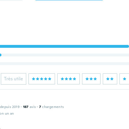
Très utile
 depuis 2019
·
187
avis
·
7
chargements
ron un an