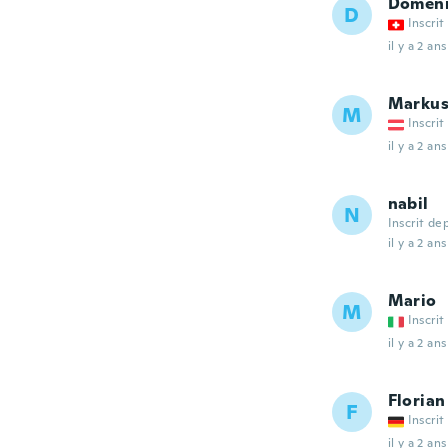
Domen
D
Inscrit
il y a 2 ans
Marku
M
Inscrit
il y a 2 ans
nabil
N
Inscrit de
il y a 2 ans
Mario
M
Inscrit
il y a 2 ans
Florian
F
Inscrit
il y a 2 ans