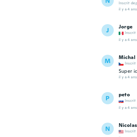
N
Inscrit de
il y a 4 ans
Jorge
J
Inscrit
il y a 4 ans
Michal
M
Inscrit
Super id
il y a 4 ans
peto
P
Inscrit
il y a 4 ans
Nicola
N
Inscrit