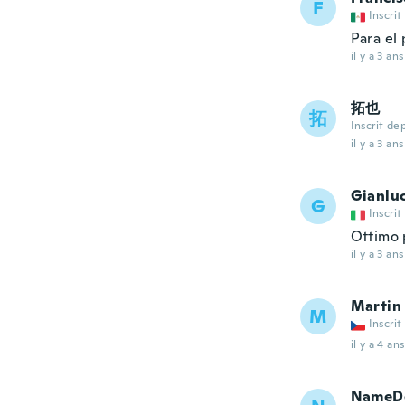
F
Inscrit
Para el
il y a 3 ans
拓也
拓
Inscrit de
il y a 3 ans
Gianlu
G
Inscrit
Ottimo 
il y a 3 ans
Martin
M
Inscrit
il y a 4 ans
NameDe