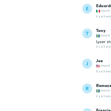
Eduard
E
Inscrit
il y a 3 ans
Tony
T
Inscrit
Lyser st
il y a 3 ans
Joe
J
Inscrit
il y a 3 ans
Ramaz
R
Inscrit
il y a 3 ans
Francis