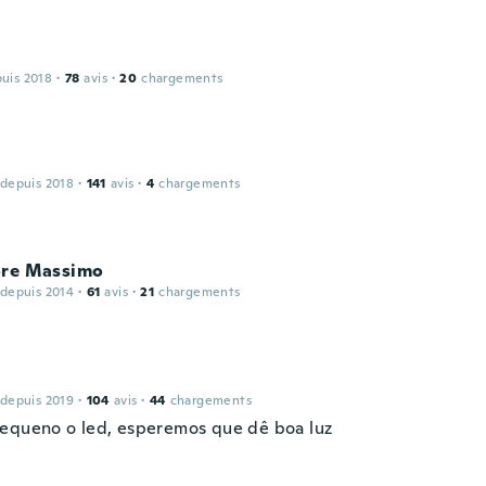
puis 2018
·
78
avis
·
20
chargements
 depuis 2018
·
141
avis
·
4
chargements
ore Massimo
 depuis 2014
·
61
avis
·
21
chargements
 depuis 2019
·
104
avis
·
44
chargements
equeno o led, esperemos que dê boa luz