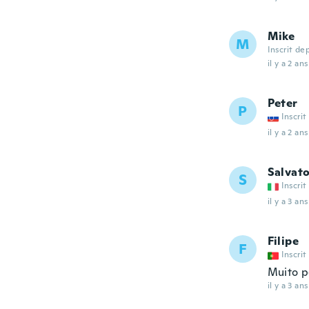
Mike
M
Inscrit de
il y a 2 ans
Peter
P
Inscrit
il y a 2 ans
Salvat
S
Inscrit
il y a 3 ans
Filipe
F
Inscrit
Muito p
il y a 3 ans