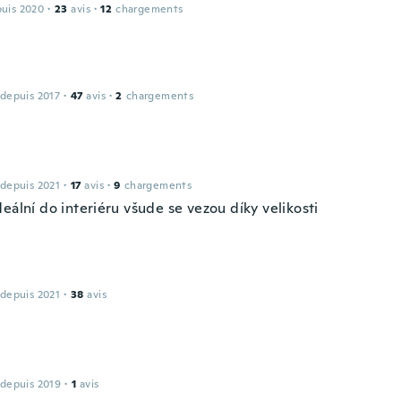
puis 2020
·
23
avis
·
12
chargements
 depuis 2017
·
47
avis
·
2
chargements
 depuis 2021
·
17
avis
·
9
chargements
eální do interiéru všude se vezou díky velikosti
 depuis 2021
·
38
avis
s
 depuis 2019
·
1
avis