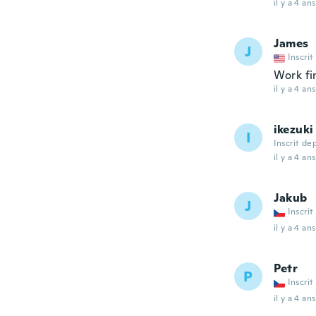
il y a 4 ans
James
J
Inscrit
Work fin
il y a 4 ans
ikezuki
I
Inscrit de
il y a 4 ans
Jakub
J
Inscrit
il y a 4 ans
Petr
P
Inscrit
il y a 4 ans