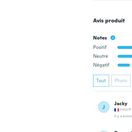
Avis produit
Notes
Positif
Neutre
Négatif
Tout
Photo
Jacky
J
Inscrit
il y a envi