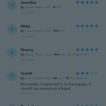
Jennifer
J
Inscrit depuis 2021
·
8
avis
il y a 3 ans
Abby
A
Inscrit depuis 2017
·
352
avis
il y a 3 ans
Sherry
S
Inscrit depuis 2022
·
200
avis
·
2
chargements
il y a 3 ans
Tswift
T
Inscrit depuis 2022
·
84
avis
·
14
chargements
Personally I expected it to be bigger, it
should say miniature plaque
il y a 3 ans