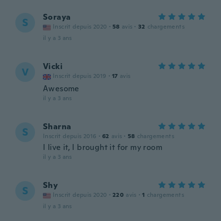
Soraya
S
Inscrit depuis 2020
·
58
avis
·
32
chargements
il y a 3 ans
Vicki
V
Inscrit depuis 2019
·
17
avis
Awesome
il y a 3 ans
Sharna
S
Inscrit depuis 2016
·
62
avis
·
58
chargements
I live it, I brought it for my room
il y a 3 ans
Shy
S
Inscrit depuis 2020
·
220
avis
·
1
chargements
il y a 3 ans