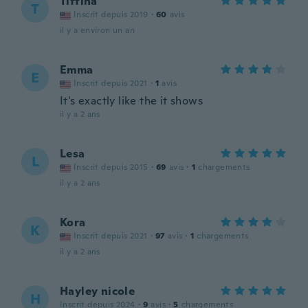
Tiffina
T
Inscrit depuis 2019
·
60
avis
il y a environ un an
Emma
E
Inscrit depuis 2021
·
1
avis
It's exactly like the it shows
il y a 2 ans
Lesa
L
Inscrit depuis 2015
·
69
avis
·
1
chargements
il y a 2 ans
Kora
K
Inscrit depuis 2021
·
97
avis
·
1
chargements
il y a 2 ans
Hayley nicole
H
Inscrit depuis 2024
·
9
avis
·
5
chargements