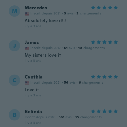
Mercedes
M
Inscrit depuis 2021
·
3
avis
·
2
chargements
Absolutely love it!!!
il y a 3 ans
James
J
Inscrit depuis 2017
·
61
avis
·
10
chargements
My sisters love it
il y a 3 ans
Cynthia
C
Inscrit depuis 2021
·
56
avis
·
6
chargements
Love it
il y a 3 ans
Belinda
B
Inscrit depuis 2016
·
561
avis
·
35
chargements
il y a 3 ans