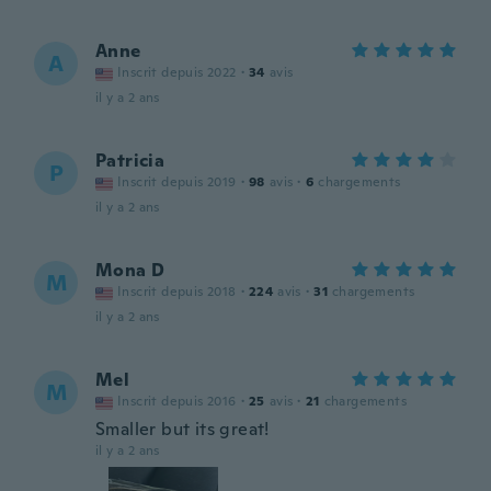
Anne
A
Inscrit depuis 2022
·
34
avis
il y a 2 ans
Patricia
P
Inscrit depuis 2019
·
98
avis
·
6
chargements
il y a 2 ans
Mona D
M
Inscrit depuis 2018
·
224
avis
·
31
chargements
il y a 2 ans
Mel
M
Inscrit depuis 2016
·
25
avis
·
21
chargements
Smaller but its great!
il y a 2 ans