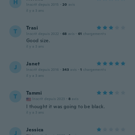
H
Inscrit depuis 2015
·
20
avis
il y a 3 ans
Trasi
T
Inscrit depuis 2022
·
68
avis
·
61
chargements
Good size.
il y a 3 ans
Janet
J
Inscrit depuis 2016
·
343
avis
·
1
chargements
il y a 3 ans
Tammi
T
Inscrit depuis 2023
·
8
avis
I thought it was going to be black.
il y a 3 ans
Jessica
J