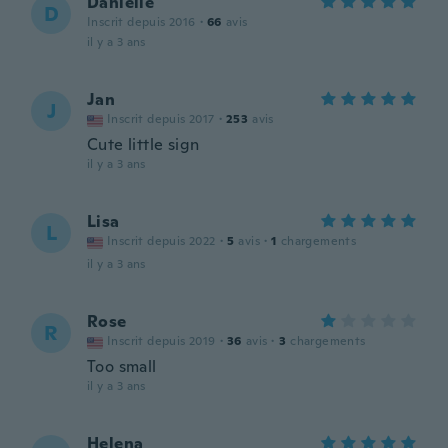
Danielle
D
Inscrit depuis 2016
·
66
avis
il y a 3 ans
Jan
J
Inscrit depuis 2017
·
253
avis
Cute little sign
il y a 3 ans
Lisa
L
Inscrit depuis 2022
·
5
avis
·
1
chargements
il y a 3 ans
Rose
R
Inscrit depuis 2019
·
36
avis
·
3
chargements
Too small
il y a 3 ans
Helena