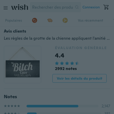
Connexion
Populaires
Vus récemment
Avis clients
Les règles de la grotte de la chienne appliquent l'amitié suspendue Plaque Maison Mancave signe meilleur ami cadeau d'anniversaire
ÉVALUATION GÉNÉRALE
4.4
2992 notes
Voir les détails du produit
Notes
2,147
381