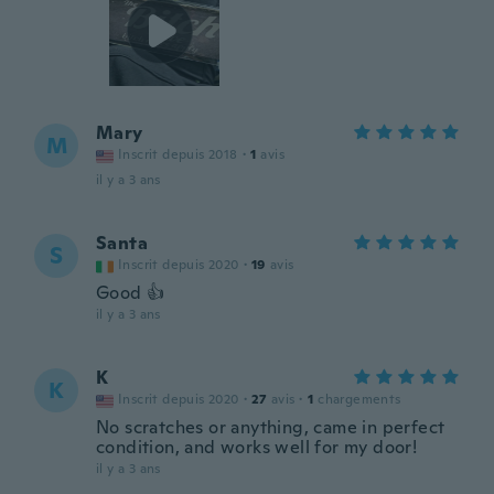
Mary
M
Inscrit depuis 2018
·
1
avis
il y a 3 ans
Santa
S
Inscrit depuis 2020
·
19
avis
Good 👍
il y a 3 ans
K
K
Inscrit depuis 2020
·
27
avis
·
1
chargements
No scratches or anything, came in perfect
condition, and works well for my door!
il y a 3 ans