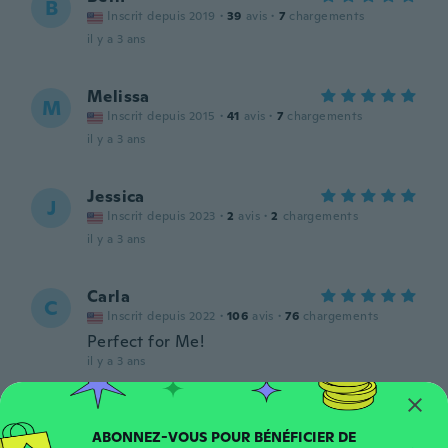
B
Inscrit depuis 2019
·
39
avis
·
7
chargements
il y a 3 ans
Melissa
M
Inscrit depuis 2015
·
41
avis
·
7
chargements
il y a 3 ans
Jessica
J
Inscrit depuis 2023
·
2
avis
·
2
chargements
il y a 3 ans
Carla
C
Inscrit depuis 2022
·
106
avis
·
76
chargements
Perfect for Me!
il y a 3 ans
Kimberly
K
Inscrit depuis 2022
·
7
avis
·
7
chargements