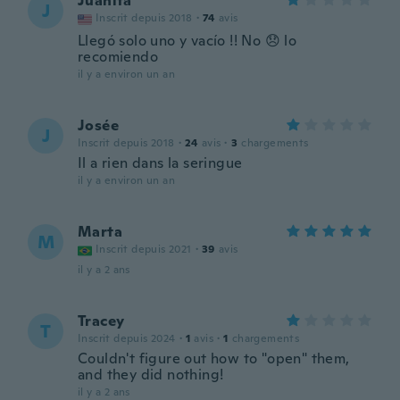
Juanita
J
Inscrit depuis 2018
·
74
avis
Llegó solo uno y vacío !! No 😞 lo
recomiendo
il y a environ un an
Josée
J
Inscrit depuis 2018
·
24
avis
·
3
chargements
Il a rien dans la seringue
il y a environ un an
Marta
M
Inscrit depuis 2021
·
39
avis
il y a 2 ans
Tracey
T
Inscrit depuis 2024
·
1
avis
·
1
chargements
Couldn't figure out how to "open" them,
and they did nothing!
il y a 2 ans