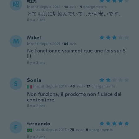
昭男
昭
Inscrit depuis 2018
·
13
avis
·
4
chargements
とても肌に馴染んでいてしかも安いです。
il y a 2 ans
Mikel
M
Inscrit depuis 2021
·
84
avis
Ne fonctionne vraiment que une fois sur 5
!!!
il y a 2 ans
Sonia
S
Inscrit depuis 2014
·
48
avis
·
17
chargements
Non funziona, il prodotto non fluisce dal
contenitore
il y a 2 ans
fernando
F
Inscrit depuis 2017
·
75
avis
·
9
chargements
il y a 2 ans