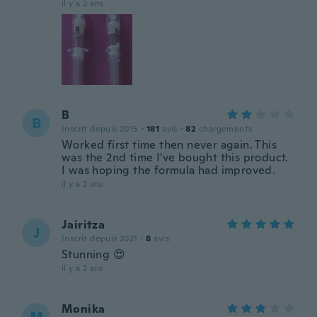
il y a 2 ans
B
B
Inscrit depuis 2015
·
181
avis
·
82
chargements
Worked first time then never again. This
was the 2nd time I've bought this product.
I was hoping the formula had improved.
il y a 2 ans
Jairitza
J
Inscrit depuis 2021
·
8
avis
Stunning 😍
il y a 2 ans
Monika