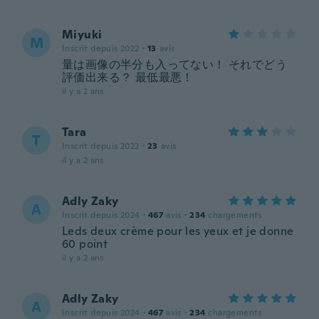
Miyuki
M
Inscrit depuis 2022
·
13
avis
量は画像の半分も入ってない！ それでどう
評価出来る？ 最低最悪！
il y a 2 ans
Tara
T
Inscrit depuis 2022
·
23
avis
il y a 2 ans
Adly Zaky
A
Inscrit depuis 2024
·
467
avis
·
234
chargements
Leds deux crème pour les yeux et je donne
60 point
il y a 2 ans
Adly Zaky
A
Inscrit depuis 2024
·
467
avis
·
234
chargements