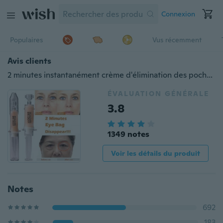
Connexion
Populaires
Vus récemment
Avis clients
2 minutes instantanément crème d'élimination des poches pour les yeux
ÉVALUATION GÉNÉRALE
3.8
1349 notes
Voir les détails du produit
Notes
692
183