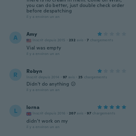
you can do better, just double check order
before despatching
il y a environ un an
Amy
A
Inscrit depuis 2015
·
232
avis
·
7
chargements
Vial was empty
il y a environ un an
Robyn
R
Inscrit depuis 2014
·
97
avis
·
25
chargements
Didn't do anything 😕
il y a environ un an
lorna
L
Inscrit depuis 2016
·
207
avis
·
97
chargements
didn’t work on my
il y a environ un an