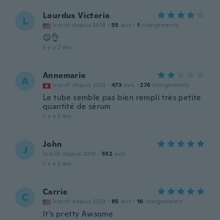
Lourdus Victoria
L
Inscrit depuis 2018
·
55
avis
·
1
chargements
😉👌
il y a 2 ans
Annemarie
A
Inscrit depuis 2022
·
473
avis
·
276
chargements
Le tube semble pas bien rempli très petite
quantité de sérum
il y a 2 ans
John
J
Inscrit depuis 2018
·
552
avis
il y a 2 ans
Carrie
C
Inscrit depuis 2023
·
85
avis
·
16
chargements
It's pretty Awsome