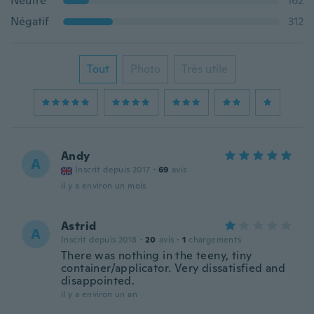
Neutre
162
Négatif
312
Tout
Photo
Très utile
Andy
A
Inscrit depuis 2017
·
69
avis
il y a environ un mois
Astrid
A
Inscrit depuis 2018
·
20
avis
·
1
chargements
There was nothing in the teeny, tiny
container/applicator. Very dissatisfied and
disappointed.
il y a environ un an