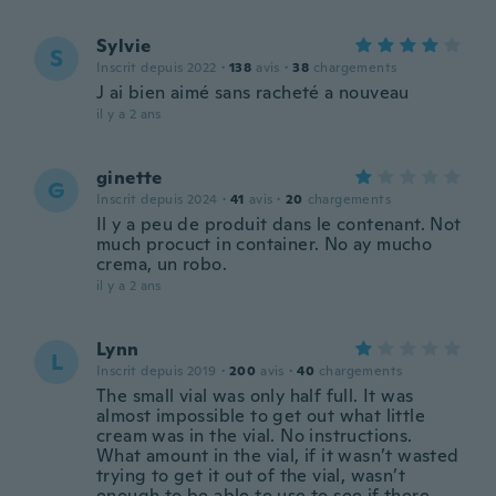
Sylvie
S
Inscrit depuis 2022
·
138
avis
·
38
chargements
J ai bien aimé sans racheté a nouveau
il y a 2 ans
ginette
G
Inscrit depuis 2024
·
41
avis
·
20
chargements
Il y a peu de produit dans le contenant. Not
much procuct in container. No ay mucho
crema, un robo.
il y a 2 ans
Lynn
L
Inscrit depuis 2019
·
200
avis
·
40
chargements
The small vial was only half full. It was
almost impossible to get out what little
cream was in the vial. No instructions.
What amount in the vial, if it wasn’t wasted
trying to get it out of the vial, wasn’t
enough to be able to use to see if there