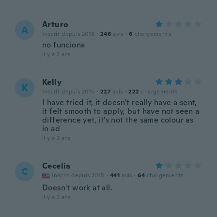
Arturo
A
Inscrit depuis 2018
·
246
avis
·
6
chargements
no funciona
il y a 2 ans
Kelly
K
Inscrit depuis 2015
·
227
avis
·
222
chargements
I have tried it, it doesn't really have a sent,
it felt smooth to apply, but have not seen a
difference yet, it's not the same colour as
in ad
il y a 2 ans
Cecelia
C
Inscrit depuis 2015
·
441
avis
·
64
chargements
Doesn't work at all.
il y a 2 ans