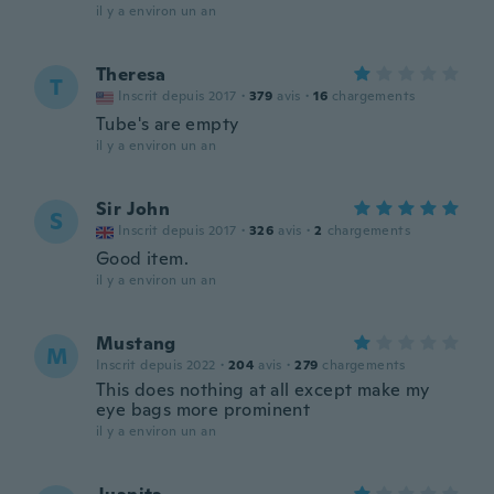
il y a environ un an
Theresa
T
Inscrit depuis 2017
·
379
avis
·
16
chargements
Tube's are empty
il y a environ un an
Sir John
S
Inscrit depuis 2017
·
326
avis
·
2
chargements
Good item.
il y a environ un an
Mustang
M
Inscrit depuis 2022
·
204
avis
·
279
chargements
This does nothing at all except make my
eye bags more prominent
il y a environ un an