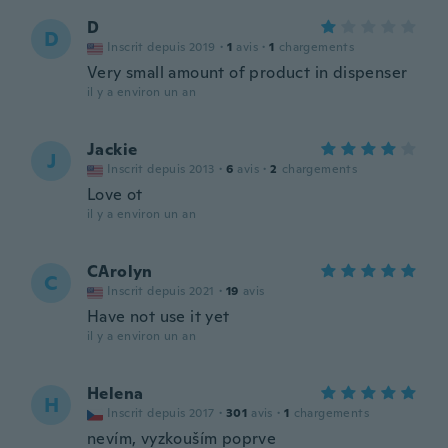
D
D
Inscrit depuis 2019
·
1
avis
·
1
chargements
Very small amount of product in dispenser
il y a environ un an
Jackie
J
Inscrit depuis 2013
·
6
avis
·
2
chargements
Love ot
il y a environ un an
CArolyn
C
Inscrit depuis 2021
·
19
avis
Have not use it yet
il y a environ un an
Helena
H
Inscrit depuis 2017
·
301
avis
·
1
chargements
nevím, vyzkouším poprve