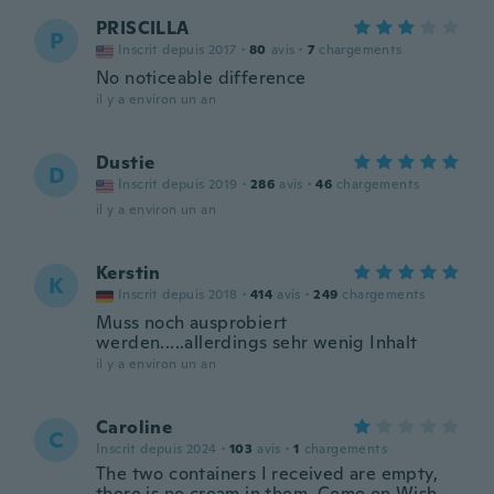
PRISCILLA
P
Inscrit depuis 2017
·
80
avis
·
7
chargements
No noticeable difference
il y a environ un an
Dustie
D
Inscrit depuis 2019
·
286
avis
·
46
chargements
il y a environ un an
Kerstin
K
Inscrit depuis 2018
·
414
avis
·
249
chargements
Muss noch ausprobiert
werden.....allerdings sehr wenig Inhalt
il y a environ un an
Caroline
C
Inscrit depuis 2024
·
103
avis
·
1
chargements
The two containers I received are empty,
there is no cream in them. Come on Wish,