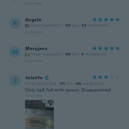
il y a 2 ans
Angela
A
Inscrit depuis 2017
·
122
avis
·
24
chargements
il y a 2 ans
Maryjane
M
Inscrit depuis 2013
·
163
avis
·
8
chargements
il y a 2 ans
Jolanta
J
Inscrit depuis 2016
·
311
avis
·
142
chargements
Only half full with serum. Disappointed.
il y a 2 ans