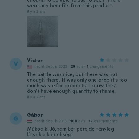
were any benefits from this product.
il y a 2 ans
Victor
V
Inscrit depuis 2020
·
26
avis
·
1
chargements
The battle was nice, but there was not
enough there. It was only one drop it’s too
much waste for products. I know they
don’t have enough quantity to shame.
il y a 2 ans
Gábor
G
Inscrit depuis 2016
·
100
avis
·
12
chargements
Működik! Jó,nem két perc,de tényleg
látszik a különbség!