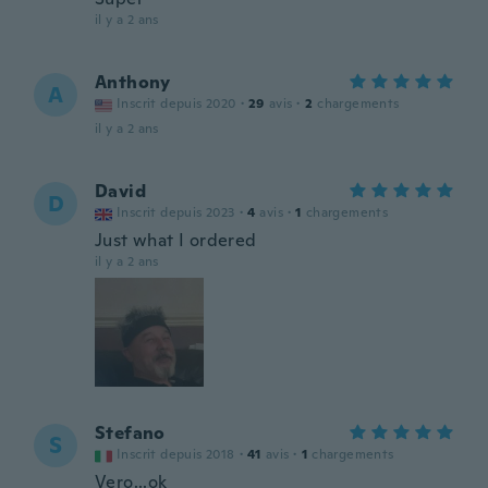
il y a 2 ans
Anthony
A
Inscrit depuis 2020
·
29
avis
·
2
chargements
il y a 2 ans
David
D
Inscrit depuis 2023
·
4
avis
·
1
chargements
Just what I ordered
il y a 2 ans
Stefano
S
Inscrit depuis 2018
·
41
avis
·
1
chargements
Vero...ok