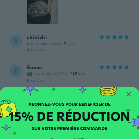
shinichi
S
Inscrit depuis 2022
·
7
avis
il y a 2 ans
Emma
E
Inscrit depuis 2018
·
427
avis
il y a 2 ans
Hasan
H
Inscrit depuis 2022
·
206
avis
15% DE RÉDUCTION
il y a 2 ans
SUR VOTRE PREMIÈRE COMMANDE
MrRohrreiniger
M
Inscrit depuis 2016
·
89
avis