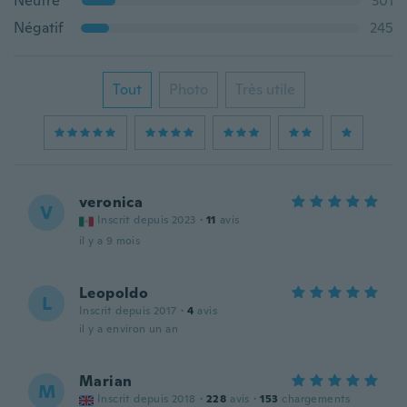
Neutre
301
Négatif
245
Tout
Photo
Très utile
veronica
V
Inscrit depuis 2023
·
11
avis
il y a 9 mois
Leopoldo
L
Inscrit depuis 2017
·
4
avis
il y a environ un an
Marian
M
Inscrit depuis 2018
·
228
avis
·
153
chargements