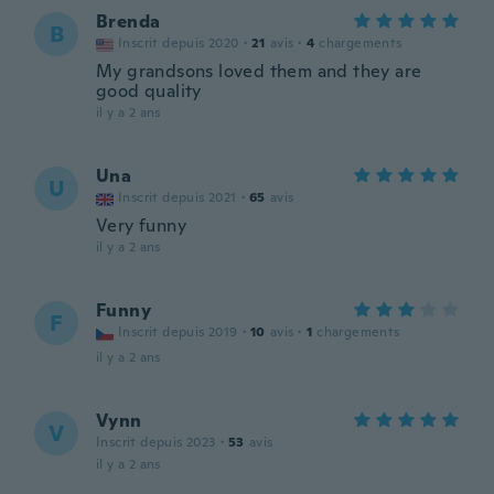
Brenda
B
Inscrit depuis 2020
·
21
avis
·
4
chargements
My grandsons loved them and they are
good quality
il y a 2 ans
Una
U
Inscrit depuis 2021
·
65
avis
Very funny
il y a 2 ans
Funny
F
Inscrit depuis 2019
·
10
avis
·
1
chargements
il y a 2 ans
Vynn
V
Inscrit depuis 2023
·
53
avis
il y a 2 ans