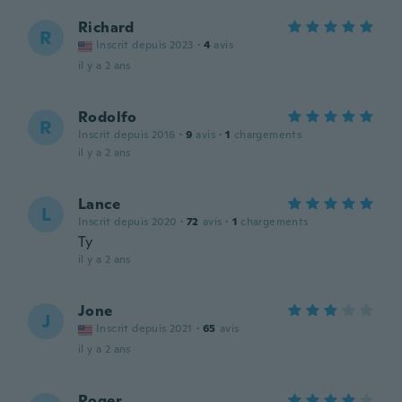
Richard
R
Inscrit depuis 2023
·
4
avis
il y a 2 ans
Rodolfo
R
Inscrit depuis 2016
·
9
avis
·
1
chargements
il y a 2 ans
Lance
L
Inscrit depuis 2020
·
72
avis
·
1
chargements
Ty
il y a 2 ans
Jone
J
Inscrit depuis 2021
·
65
avis
il y a 2 ans
Roger