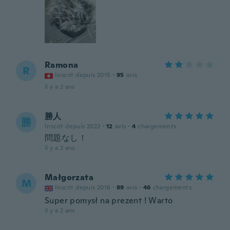
Ramona
R
Inscrit depuis 2015
·
95
avis
il y a 2 ans
勝人
勝
Inscrit depuis 2022
·
12
avis
·
4
chargements
問題なし！
il y a 2 ans
Małgorzata
M
Inscrit depuis 2016
·
89
avis
·
46
chargements
Super pomysł na prezent ! Warto
il y a 2 ans