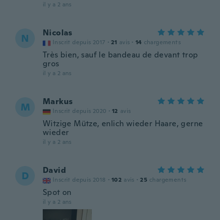
il y a 2 ans
Nicolas
N
Inscrit depuis 2017
·
21
avis
·
14
chargements
Très bien, sauf le bandeau de devant trop
gros
il y a 2 ans
Markus
M
Inscrit depuis 2020
·
12
avis
Witzige Mütze, enlich wieder Haare, gerne
wieder
il y a 2 ans
David
D
Inscrit depuis 2018
·
102
avis
·
25
chargements
Spot on
il y a 2 ans