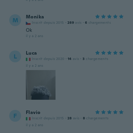
Monika
M
Inscrit depuis 2015
·
289
avis
·
6
chargements
Ok
il y a 2 ans
Luca
L
Inscrit depuis 2020
·
14
avis
·
3
chargements
il y a 2 ans
Flavio
F
Inscrit depuis 2015
·
28
avis
·
8
chargements
il y a 2 ans