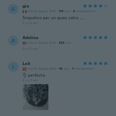
gio
G
Inscrit depuis 2016
·
115
avis
·
6
chargements
Simpatico per un quasi calvo ....
il y a 2 ans
Adelina
A
Inscrit depuis 2018
·
255
avis
il y a 2 ans
Loli
L
Inscrit depuis 2020
·
10
avis
·
1
chargements
👌 perfecto
il y a 2 ans