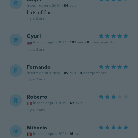
R
Inscrit depuis 2018
·
84
avis
Lots of fun
il y a 2 ans
Gyuri
G
Inscrit depuis 2017
·
281
avis
·
9
chargements
il y a 2 ans
Fernando
F
Inscrit depuis 2015
·
45
avis
·
9
chargements
il y a 2 ans
Roberto
R
Inscrit depuis 2019
·
62
avis
il y a 2 ans
Mihaela
M
Inscrit depuis 2021
·
16
avis