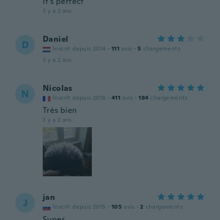
It's perfect
il y a 2 ans
Daniel
D
Inscrit depuis 2014
·
111
avis
·
5
chargements
il y a 2 ans
Nicolas
N
Inscrit depuis 2016
·
411
avis
·
184
chargements
Très bien
il y a 2 ans
jan
J
Inscrit depuis 2015
·
105
avis
·
2
chargements
Super