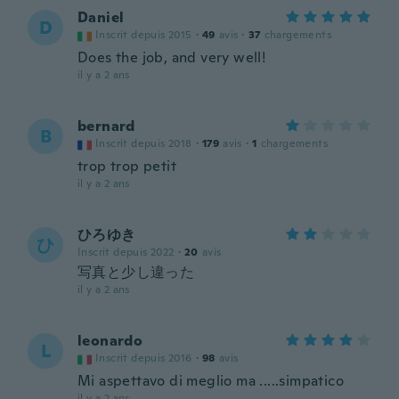
Daniel
D
Inscrit depuis 2015
·
49
avis
·
37
chargements
Does the job, and very well!
il y a 2 ans
bernard
B
Inscrit depuis 2018
·
179
avis
·
1
chargements
trop trop petit
il y a 2 ans
ひろゆき
ひ
Inscrit depuis 2022
·
20
avis
写真と少し違った
il y a 2 ans
leonardo
L
Inscrit depuis 2016
·
98
avis
Mi aspettavo di meglio ma .....simpatico
il y a 2 ans