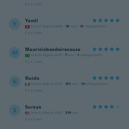
il y a 2 ans
Yamil
Y
Inscrit depuis 2024
·
16
avis
·
12
chargements
il y a 2 ans
Mauriciobandeirasouza
M
Inscrit depuis 2021
·
7
avis
·
1
chargements
il y a 2 ans
Guido
G
Inscrit depuis 2019
·
131
avis
·
14
chargements
il y a 2 ans
Suraya
S
Inscrit depuis 2016
·
219
avis
il y a 2 ans