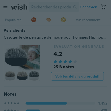
Connexion
Populaires
Vus récemment
Avis clients
Casquette de perruque de mode pour hommes Hip hop casquettes réglables dessin animé Cosplay chapeau de cheveux accessoires de jeu de rôle pull chapeau bande chapeau vocal cadeaux drôles
ÉVALUATION GÉNÉRALE
4.2
2513 notes
Voir les détails du produit
Notes
1,492
475