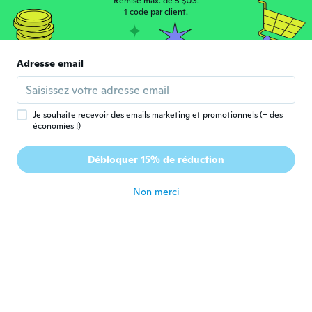
Remise max. de 5 $US.
il y a 2 ans
1 code par client.
Ralf
R
Inscrit depuis 2018
·
122
avis
·
12
chargements
Adresse email
...very good...
il y a 2 ans
Je souhaite recevoir des emails marketing et promotionnels (= des
économies !)
Marie Laurence
M
Inscrit depuis 2015
·
463
avis
Débloquer 15% de réduction
Super
il y a 2 ans
Non merci
Carlos
C
Inscrit depuis 2018
·
73
avis
·
6
chargements
il y a 2 ans
Ringo
R
Inscrit depuis 2017
·
29
avis
·
2
chargements