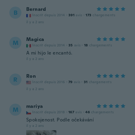
Bernard
B
Inscrit depuis 2014
·
391
avis
·
173
chargements
il y a 2 ans
Magica
M
Inscrit depuis 2014
·
35
avis
·
18
chargements
A mi hijo le encantó.
il y a 2 ans
Ron
R
Inscrit depuis 2016
·
79
avis
·
31
chargements
il y a 2 ans
mariya
M
Inscrit depuis 2018
·
167
avis
·
46
chargements
Spokojenost. Podle očekávání
il y a 2 ans