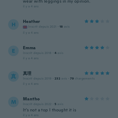
wear with leggings in my opinion.
il y a 4 ans
Heather
H
Inscrit depuis 2021
·
18
avis
il y a 4 ans
Emma
E
Inscrit depuis 2018
·
4
avis
il y a 4 ans
真理
真
Inscrit depuis 2019
·
232
avis
·
79
chargements
il y a 4 ans
Mantho
M
Inscrit depuis 2022
·
5
avis
It's not a top I thought it is
il y a 4 ans