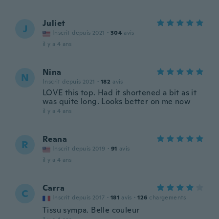
Juliet
J
Inscrit depuis 2021
·
304
avis
il y a 4 ans
Nina
N
Inscrit depuis 2021
·
182
avis
LOVE this top. Had it shortened a bit as it
was quite long. Looks better on me now
il y a 4 ans
Reana
R
Inscrit depuis 2019
·
91
avis
il y a 4 ans
Carra
C
Inscrit depuis 2017
·
181
avis
·
126
chargements
Tissu sympa. Belle couleur