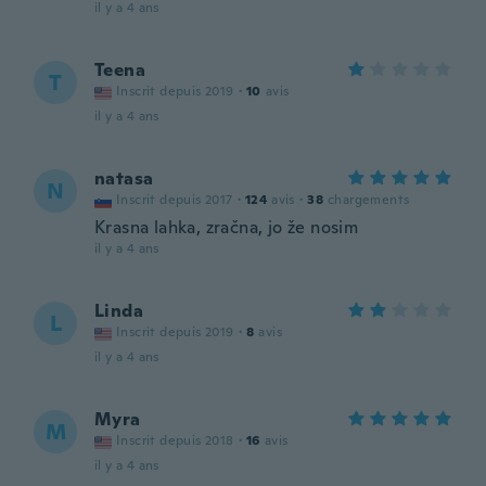
il y a 4 ans
Teena
T
Inscrit depuis 2019
·
10
avis
il y a 4 ans
natasa
N
Inscrit depuis 2017
·
124
avis
·
38
chargements
Krasna lahka, zračna, jo že nosim
il y a 4 ans
Linda
L
Inscrit depuis 2019
·
8
avis
il y a 4 ans
Myra
M
Inscrit depuis 2018
·
16
avis
il y a 4 ans