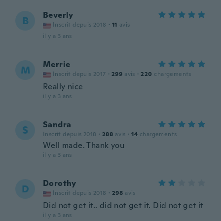
Beverly
B
Inscrit depuis 2018
·
11
avis
il y a 3 ans
Merrie
M
Inscrit depuis 2017
·
299
avis
·
220
chargements
Really nice
il y a 3 ans
Sandra
S
Inscrit depuis 2018
·
288
avis
·
14
chargements
Well made. Thank you
il y a 3 ans
Dorothy
D
Inscrit depuis 2018
·
298
avis
Did not get it.. did not get it. Did not get it
il y a 3 ans