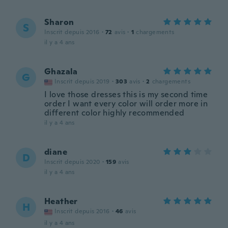
Sharon
S
Inscrit depuis 2016
·
72
avis
·
1
chargements
il y a 4 ans
Ghazala
G
Inscrit depuis 2019
·
303
avis
·
2
chargements
I love those dresses this is my second time
order I want every color will order more in
different color highly recommended
il y a 4 ans
diane
D
Inscrit depuis 2020
·
159
avis
il y a 4 ans
Heather
H
Inscrit depuis 2016
·
46
avis
il y a 4 ans