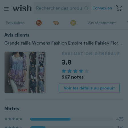
Connexion
Populaires
Vus récemment
Avis clients
Grande taille Womens Fashion Empire taille Paisley Floral Vintage imprimé 3/4 manches évasées tunique T-shirts S-5XL
ÉVALUATION GÉNÉRALE
3.8
967 notes
Voir les détails du produit
Notes
475
174