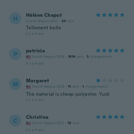
Hélène Chaput
H
Inscrit depuis 2021
·
24
avis
Tellement belle
il y a 4 ans
patricia
P
Inscrit depuis 2018
·
1814
avis
·
5
chargements
il y a 4 ans
Margaret
M
Inscrit depuis 2018
·
11
avis
·
1
chargements
The material is cheap polyester. Yuck
il y a 4 ans
Christina
C
Inscrit depuis 2021
·
13
avis
il y a 4 ans