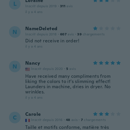
Loraine
L
Inscrit depuis 2019
·
311
avis
il y a 4 ans
NameDeleted
N
Inscrit depuis 2018
·
607
avis
·
39
chargements
Did not receive in order!
il y a 4 ans
Nancy
N
Inscrit depuis 2020
·
5
avis
Have received many compliments from
liking the colors to it's slimming effect!
Launders in machine, dries in dryer. No
wrinkles.
il y a 4 ans
Carole
C
Inscrit depuis 2016
·
48
avis
·
7
chargements
Taille et motifs conforme, matière très