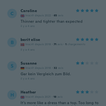
Caroline
C
Inscrit depuis 2022
·
65
avis
Thinner and tighter than expected
il y a 4 ans
berit elise
B
Inscrit depuis 2018
·
71
avis
·
1
chargements
il y a 4 ans
Susanne
S
Inscrit depuis 2018
·
32
avis
Gar kein Vergleich zum Bild.
il y a 4 ans
Heather
H
Inscrit depuis 2021
·
18
avis
It's more like a dress than a top. Too long to