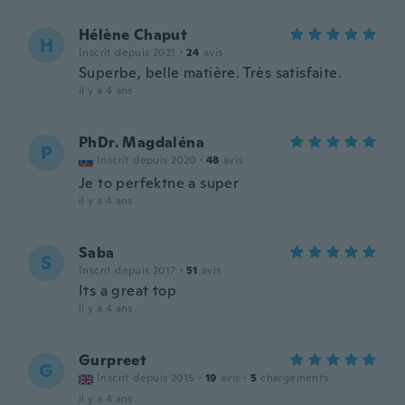
Hélène Chaput
H
Inscrit depuis 2021
·
24
avis
Superbe, belle matière. Très satisfaite.
il y a 4 ans
PhDr. Magdaléna
P
Inscrit depuis 2020
·
48
avis
Je to perfektne a super
il y a 4 ans
Saba
S
Inscrit depuis 2017
·
51
avis
Its a great top
il y a 4 ans
Gurpreet
G
Inscrit depuis 2015
·
19
avis
·
5
chargements
il y a 4 ans