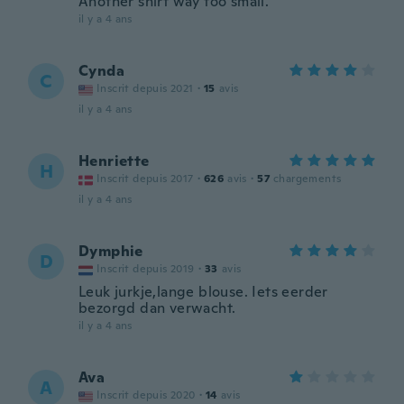
Another shirt way too small.
il y a 4 ans
Cynda
C
Inscrit depuis 2021
·
15
avis
il y a 4 ans
Henriette
H
Inscrit depuis 2017
·
626
avis
·
57
chargements
il y a 4 ans
Dymphie
D
Inscrit depuis 2019
·
33
avis
Leuk jurkje,lange blouse. Iets eerder
bezorgd dan verwacht.
il y a 4 ans
Ava
A
Inscrit depuis 2020
·
14
avis