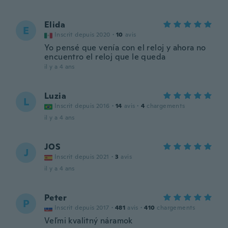
Elida
E
Inscrit depuis 2020
·
10
avis
Yo pensé que venía con el reloj y ahora no
encuentro el reloj que le queda
il y a 4 ans
Luzia
L
Inscrit depuis 2016
·
14
avis
·
4
chargements
il y a 4 ans
JOS
J
Inscrit depuis 2021
·
3
avis
il y a 4 ans
Peter
P
Inscrit depuis 2017
·
481
avis
·
410
chargements
Veľmi kvalitný náramok