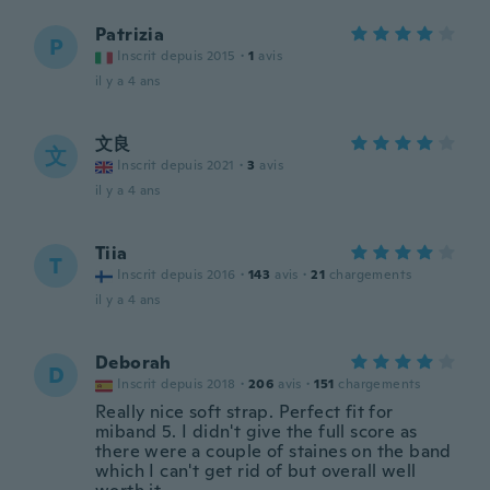
Patrizia
P
Inscrit depuis 2015
·
1
avis
il y a 4 ans
文良
文
Inscrit depuis 2021
·
3
avis
il y a 4 ans
Tiia
T
Inscrit depuis 2016
·
143
avis
·
21
chargements
il y a 4 ans
Deborah
D
Inscrit depuis 2018
·
206
avis
·
151
chargements
Really nice soft strap. Perfect fit for
miband 5. I didn't give the full score as
there were a couple of staines on the band
which I can't get rid of but overall well