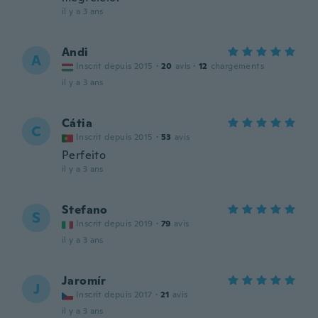
il y a 3 ans
Andi
A
Inscrit depuis 2015
·
20
avis
·
12
chargements
il y a 3 ans
Cátia
C
Inscrit depuis 2015
·
53
avis
Perfeito
il y a 3 ans
Stefano
S
Inscrit depuis 2019
·
79
avis
il y a 3 ans
Jaromír
J
Inscrit depuis 2017
·
21
avis
il y a 3 ans