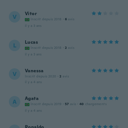
Vitor
V
Inscrit depuis 2018
·
6
avis
il y a 3 ans
Lucas
L
Inscrit depuis 2018
·
2
avis
il y a 3 ans
Vanessa
V
Inscrit depuis 2020
·
2
avis
il y a 4 ans
Agata
A
Inscrit depuis 2019
·
57
avis
·
40
chargements
il y a 4 ans
Ronaldo