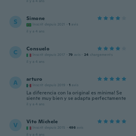
il y a 4 ans
Simone
S
Inscrit depuis 2021
·
1
avis
il y a 4 ans
Consuelo
C
Inscrit depuis 2017
·
79
avis
·
24
chargements
il y a 4 ans
arturo
A
Inscrit depuis 2019
·
1
avis
La diferencia con la original es mínima! Se
siente muy bien y se adapta perfectamente
il y a 4 ans
Vito Michele
V
Inscrit depuis 2015
·
496
avis
il y a 4 ans