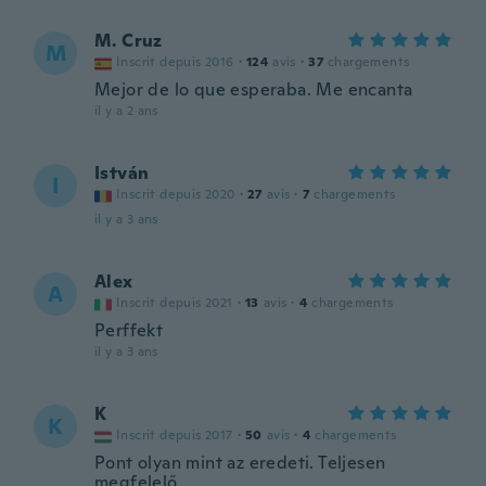
M. Cruz
M
Inscrit depuis 2016
·
124
avis
·
37
chargements
Mejor de lo que esperaba. Me encanta
il y a 2 ans
István
I
Inscrit depuis 2020
·
27
avis
·
7
chargements
il y a 3 ans
Alex
A
Inscrit depuis 2021
·
13
avis
·
4
chargements
Perffekt
il y a 3 ans
K
K
Inscrit depuis 2017
·
50
avis
·
4
chargements
Pont olyan mint az eredeti. Teljesen
megfelelő.