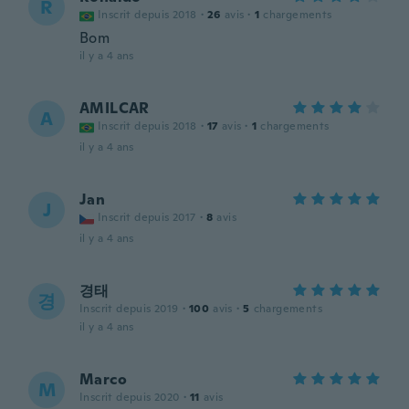
R
Inscrit depuis 2018
·
26
avis
·
1
chargements
Bom
il y a 4 ans
AMILCAR
A
Inscrit depuis 2018
·
17
avis
·
1
chargements
il y a 4 ans
Jan
J
Inscrit depuis 2017
·
8
avis
il y a 4 ans
경태
경
Inscrit depuis 2019
·
100
avis
·
5
chargements
il y a 4 ans
Marco
M
Inscrit depuis 2020
·
11
avis