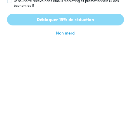
Je souhaite recevoir des emails marketing et promotionnels (= des
économies !)
Mónika
M
Débloquer 15% de réduction
Inscrit depuis 2015
·
46
avis
·
10
chargements
il y a 4 ans
Non merci
Pasquale
P
Inscrit depuis 2017
·
6
avis
·
1
chargements
il y a 4 ans
Nicola
N
Inscrit depuis 2018
·
37
avis
·
29
chargements
Perfetto e' lui
il y a 4 ans
Quihubo
Q
Inscrit depuis 2015
·
5
avis
·
1
chargements
Execelente llegó antes de lo esperado
il y a 4 ans