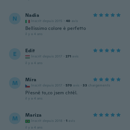
Nadia
N
Inscrit depuis 2015
·
40
avis
Bellissimo colore è perfetto
il y a 4 ans
Edit
E
Inscrit depuis 2017
·
271
avis
il y a 4 ans
Míra
M
Inscrit depuis 2017
·
570
avis
·
33
chargements
Přesně to,co jsem chtěl.
il y a 4 ans
Mariza
M
Inscrit depuis 2018
·
1
avis
il y a 4 ans