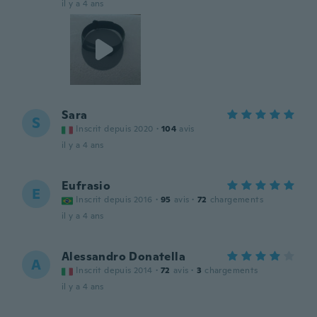
il y a 4 ans
Sara
S
Inscrit depuis 2020
·
104
avis
il y a 4 ans
Eufrasio
E
Inscrit depuis 2016
·
95
avis
·
72
chargements
il y a 4 ans
Alessandro Donatella
A
Inscrit depuis 2014
·
72
avis
·
3
chargements
il y a 4 ans