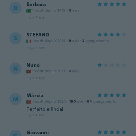
Barbara
B
Inscrit depuis 2015
·
3
avis
il y a 4 ans
STEFANO
S
Inscrit depuis 2018
·
9
avis
·
2
chargements
il y a 4 ans
Nuno
N
Inscrit depuis 2021
·
8
avis
il y a 4 ans
Márcia
M
Inscrit depuis 2020
·
100
avis
·
84
chargements
Perfeito e linda!
il y a 4 ans
Giovanni