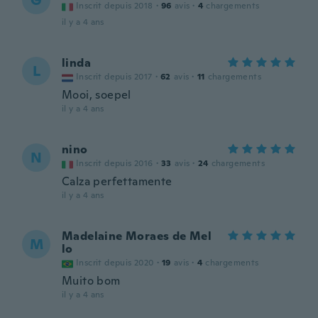
G
Inscrit depuis 2018
·
96
avis
·
4
chargements
il y a 4 ans
linda
L
Inscrit depuis 2017
·
62
avis
·
11
chargements
Mooi, soepel
il y a 4 ans
nino
N
Inscrit depuis 2016
·
33
avis
·
24
chargements
Calza perfettamente
il y a 4 ans
Madelaine Moraes de Mel
M
lo
Inscrit depuis 2020
·
19
avis
·
4
chargements
Muito bom
il y a 4 ans