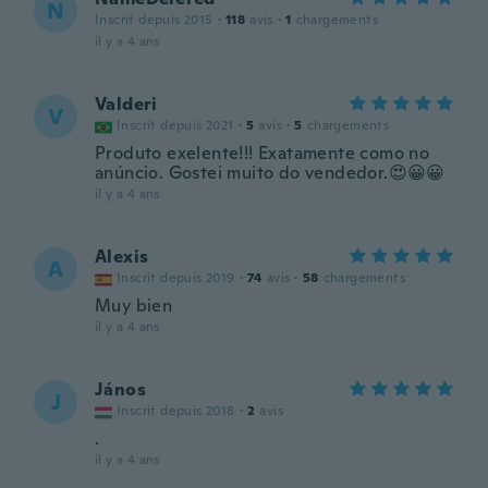
N
Inscrit depuis 2015
·
118
avis
·
1
chargements
il y a 4 ans
Valderi
V
Inscrit depuis 2021
·
5
avis
·
5
chargements
Produto exelente!!! Exatamente como no
anúncio. Gostei muito do vendedor.😍😀😀
il y a 4 ans
Alexis
A
Inscrit depuis 2019
·
74
avis
·
58
chargements
Muy bien
il y a 4 ans
János
J
Inscrit depuis 2018
·
2
avis
.
il y a 4 ans