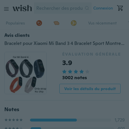
Connexion
Populaires
Vus récemment
Avis clients
Bracelet pour Xiaomi Mi Band 3 4 Bracelet Sport Montre Bracelet en silicone Pour xiaomi mi band 3 4 Bracelet Miband 4 3 Bracelet
ÉVALUATION GÉNÉRALE
3.9
3002 notes
Voir les détails du produit
Notes
1,729
401