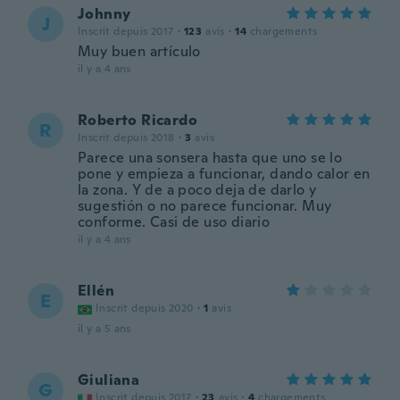
Johnny
J
Inscrit depuis 2017
·
123
avis
·
14
chargements
Muy buen artículo
il y a 4 ans
Roberto Ricardo
R
Inscrit depuis 2018
·
3
avis
Parece una sonsera hasta que uno se lo
pone y empieza a funcionar, dando calor en
la zona. Y de a poco deja de darlo y
sugestión o no parece funcionar. Muy
conforme. Casi de uso diario
il y a 4 ans
Ellén
E
Inscrit depuis 2020
·
1
avis
il y a 5 ans
Giuliana
G
Inscrit depuis 2017
·
23
avis
·
4
chargements