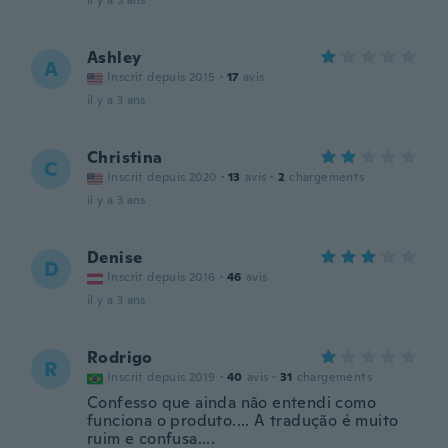
il y a 3 ans
Ashley
A
Inscrit depuis 2015
·
17
avis
il y a 3 ans
Christina
C
Inscrit depuis 2020
·
13
avis
·
2
chargements
il y a 3 ans
Denise
D
Inscrit depuis 2016
·
46
avis
il y a 3 ans
Rodrigo
R
Inscrit depuis 2019
·
40
avis
·
31
chargements
Confesso que ainda não entendi como
funciona o produto.... A tradução é muito
ruim e confusa....