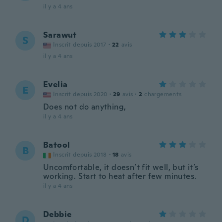
il y a 4 ans
Sarawut
S
Inscrit depuis 2017
·
22
avis
il y a 4 ans
Evelia
E
Inscrit depuis 2020
·
29
avis
·
2
chargements
Does not do anything,
il y a 4 ans
Batool
B
Inscrit depuis 2018
·
18
avis
Uncomfortable, it doesn’t fit well, but it’s
working. Start to heat after few minutes.
il y a 4 ans
Debbie
D