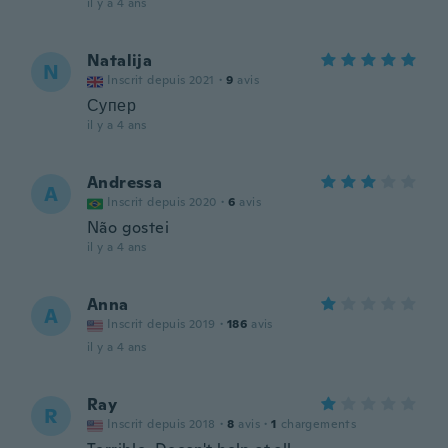
il y a 4 ans
Natalija
N
Inscrit depuis 2021
·
9
avis
Супер
il y a 4 ans
Andressa
A
Inscrit depuis 2020
·
6
avis
Não gostei
il y a 4 ans
Anna
A
Inscrit depuis 2019
·
186
avis
il y a 4 ans
Ray
R
Inscrit depuis 2018
·
8
avis
·
1
chargements