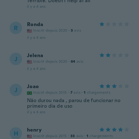
Terrible. Doesn't help at all
il y a 4 ans
Ronda
R
Inscrit depuis 2020
·
3
avis
il y a 4 ans
Jelena
J
Inscrit depuis 2020
·
64
avis
il y a 4 ans
Joao
J
Inscrit depuis 2015
·
7
avis
·
1
chargements
Não durou nada , parou de funcionar no
primeiro dia de uso
il y a 4 ans
henry
H
Inscrit depuis 2015
·
33
avis
·
1
chargements