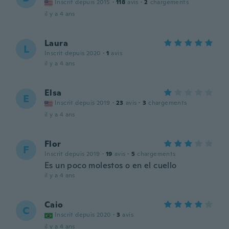
Inscrit depuis 2015
·
118
avis
·
2
chargements
il y a 4 ans
Laura
L
Inscrit depuis 2020
·
1
avis
il y a 4 ans
Elsa
E
Inscrit depuis 2019
·
23
avis
·
3
chargements
il y a 4 ans
Flor
F
Inscrit depuis 2019
·
19
avis
·
5
chargements
Es un poco molestos o en el cuello
il y a 4 ans
Caio
C
Inscrit depuis 2020
·
3
avis
il y a 4 ans