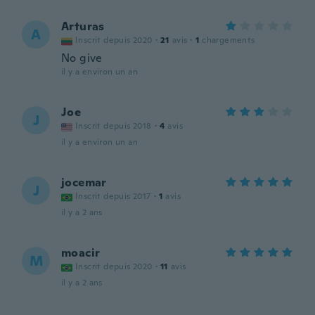
Arturas
A
Inscrit depuis 2020
·
21
avis
·
1
chargements
No give
il y a environ un an
Joe
J
Inscrit depuis 2018
·
4
avis
il y a environ un an
jocemar
J
Inscrit depuis 2017
·
1
avis
il y a 2 ans
moacir
M
Inscrit depuis 2020
·
11
avis
il y a 2 ans