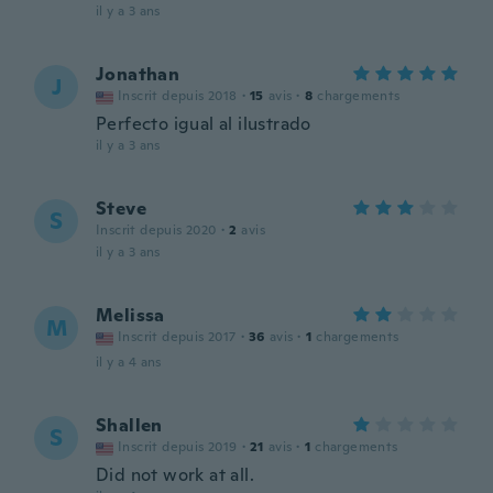
il y a 3 ans
Jonathan
J
Inscrit depuis 2018
·
15
avis
·
8
chargements
Perfecto igual al ilustrado
il y a 3 ans
Steve
S
Inscrit depuis 2020
·
2
avis
il y a 3 ans
Melissa
M
Inscrit depuis 2017
·
36
avis
·
1
chargements
il y a 4 ans
Shallen
S
Inscrit depuis 2019
·
21
avis
·
1
chargements
Did not work at all.