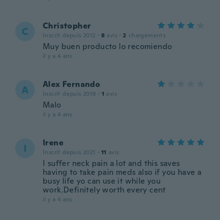
Christopher
C
Inscrit depuis 2012
·
8
avis
·
2
chargements
Muy buen producto lo recomiendo
il y a 4 ans
Alex Fernando
A
Inscrit depuis 2019
·
1
avis
Malo
il y a 4 ans
Irene
I
Inscrit depuis 2021
·
11
avis
I suffer neck pain a lot and this saves
having to take pain meds also if you have a
busy life yo can use it while you
work.Definitely worth every cent
il y a 4 ans