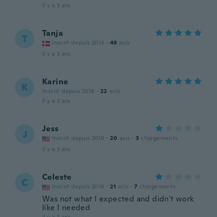
il y a 3 ans
Tanja
T
Inscrit depuis 2014
·
49
avis
il y a 3 ans
Karine
K
Inscrit depuis 2018
·
22
avis
il y a 3 ans
Jess
J
Inscrit depuis 2019
·
20
avis
·
3
chargements
il y a 3 ans
Celeste
C
Inscrit depuis 2018
·
21
avis
·
7
chargements
Was not what I expected and didn't work
like I needed