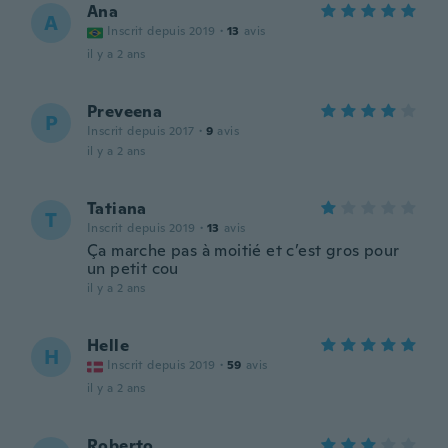
Ana
A
Inscrit depuis 2019
·
13
avis
il y a 2 ans
Preveena
P
Inscrit depuis 2017
·
9
avis
il y a 2 ans
Tatiana
T
Inscrit depuis 2019
·
13
avis
Ça marche pas à moitié et c’est gros pour
un petit cou
il y a 2 ans
Helle
H
Inscrit depuis 2019
·
59
avis
il y a 2 ans
Roberto