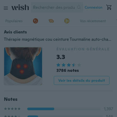
Connexion
Populaires
Vus récemment
Avis clients
Thérapie magnétique cou ceinture Tourmaline auto-chauffant thérapie magnétique cou enveloppement ceinture attelle soulagement de la douleur vertèbre cervicale protéger
ÉVALUATION GÉNÉRALE
3.3
3786 notes
Voir les détails du produit
Notes
1,397
546