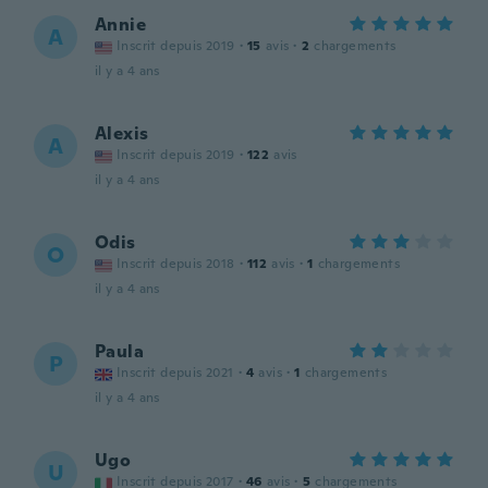
Annie
A
Inscrit depuis 2019
·
15
avis
·
2
chargements
il y a 4 ans
Alexis
A
Inscrit depuis 2019
·
122
avis
il y a 4 ans
Odis
O
Inscrit depuis 2018
·
112
avis
·
1
chargements
il y a 4 ans
Paula
P
Inscrit depuis 2021
·
4
avis
·
1
chargements
il y a 4 ans
Ugo
U
Inscrit depuis 2017
·
46
avis
·
5
chargements