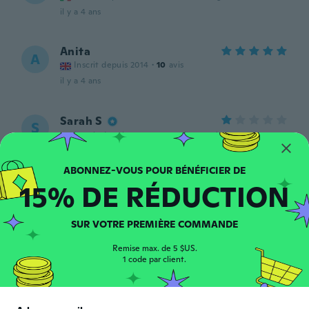
il y a 4 ans
Anita
A
Inscrit depuis 2014
·
10
avis
il y a 4 ans
Sarah S
S
Inscrit depuis 2015
·
306
avis
·
80
chargements
Effet cuir inexistant Effet plastique avec
odeur désagréable bien présent
il y a 4 ans
15% DE RÉDUCTION
Renato
R
SUR VOTRE PREMIÈRE COMMANDE
Inscrit depuis 2013
·
2
avis
il y a 4 ans
Remise max. de 5 $US.
1 code par client.
Maree
M
Inscrit depuis 2021
·
1
avis