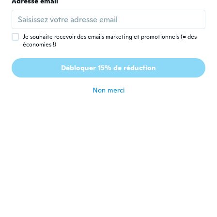
Adresse email
It’s not leather
il y a 4 ans
Je souhaite recevoir des emails marketing et promotionnels (= des
Robin
économies !)
R
Inscrit depuis 2021
·
16
avis
·
1
chargements
Do not like the way it snapped up at the
Débloquer 15% de réduction
bottom
il y a 4 ans
Non merci
Silvia
S
Inscrit depuis 2020
·
5
avis
Verarbeitung ungenügend, habe mich
verletzt und meine Sachen haben Fäden
gezogen.
il y a 4 ans
Louise
L
Inscrit depuis 2021
·
3
avis
Très beau, un peu juste pour la longueur
de la ceinture mais je vais ajouter des