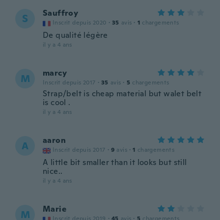
Sauffroy
S
Inscrit depuis 2020
·
35
avis
·
1
chargements
De qualité légère
il y a 4 ans
marcy
M
Inscrit depuis 2017
·
35
avis
·
5
chargements
Strap/belt is cheap material but walet belt
is cool .
il y a 4 ans
aaron
A
Inscrit depuis 2017
·
9
avis
·
1
chargements
A little bit smaller than it looks but still
nice..
il y a 4 ans
Marie
M
Inscrit depuis 2019
·
45
avis
·
5
chargements