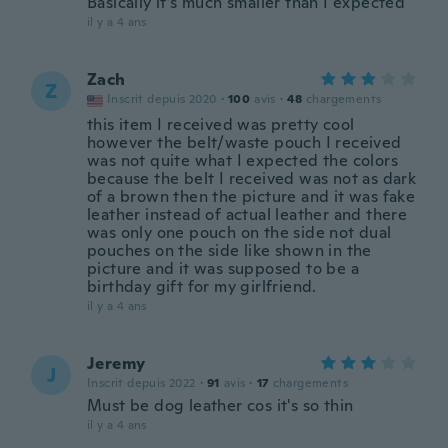
Basically it’s much smaller than I expected
il y a 4 ans
Zach
Z
Inscrit depuis 2020
·
100
avis
·
48
chargements
this item I received was pretty cool
however the belt/waste pouch I received
was not quite what I expected the colors
because the belt I received was not as dark
of a brown then the picture and it was fake
leather instead of actual leather and there
was only one pouch on the side not dual
pouches on the side like shown in the
picture and it was supposed to be a
birthday gift for my girlfriend.
il y a 4 ans
Jeremy
J
Inscrit depuis 2022
·
91
avis
·
17
chargements
Must be dog leather cos it's so thin
il y a 4 ans