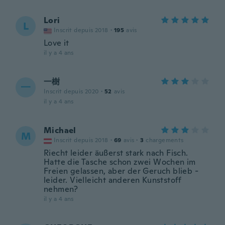
Lori
L
Inscrit depuis 2018
·
195
avis
Love it
il y a 4 ans
一樹
一
Inscrit depuis 2020
·
52
avis
il y a 4 ans
Michael
M
Inscrit depuis 2018
·
69
avis
·
3
chargements
Riecht leider äußerst stark nach Fisch.
Hatte die Tasche schon zwei Wochen im
Freien gelassen, aber der Geruch blieb -
leider. Vielleicht anderen Kunststoff
nehmen?
il y a 4 ans