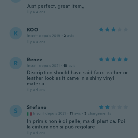
Just perfect, great item,,
il y a 4 ans
KOO
K
Inscrit depuis 2019
·
2
avis
il y a 4 ans
Renee
R
Inscrit depuis 2021
·
13
avis
Discription should have said faux leather or
leather look as it came in a shiny vinyl
material
il y a 4 ans
Stefano
S
Inscrit depuis 2021
·
11
avis
·
3
chargements
In primis non è di pelle, ma di plastica. Poi
la cintura non si può regolare
il y a 4 ans