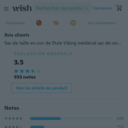
Connexion
Populaires
Vus récemment
Avis clients
Sac de taille en cuir de Style Viking médiéval sac de ceinture en cuir Vintage sac de ceinture fantaisie GN Pirate sac accessoires de cosplay
ÉVALUATION GÉNÉRALE
3.5
933 notes
Voir les détails du produit
Notes
349
159