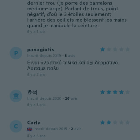
dernier trou (je porte des pantalons
médium-large). Parlant de trous, point
négatif, d'où le 3 étoiles seulement:
l'arrière des oeillets me blessent les mains
quand je manipule la ceinture.
il y a 3 ans
panagiotis
P
Inscrit depuis 2019
·
3
avis
Ειναι πλαστικό τελικα και οχι δερματινο.
Λυπαμε πολυ
il y a 3 ans
효석
효
Inscrit depuis 2020
·
26
avis
il y a 3 ans
Carla
C
Inscrit depuis 2015
·
2
avis
il y a 3 ans