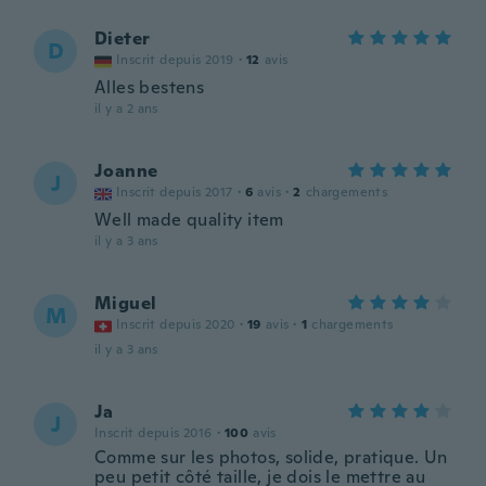
Dieter
D
Inscrit depuis 2019
·
12
avis
Alles bestens
il y a 2 ans
Joanne
J
Inscrit depuis 2017
·
6
avis
·
2
chargements
Well made quality item
il y a 3 ans
Miguel
M
Inscrit depuis 2020
·
19
avis
·
1
chargements
il y a 3 ans
Ja
J
Inscrit depuis 2016
·
100
avis
Comme sur les photos, solide, pratique. Un
peu petit côté taille, je dois le mettre au