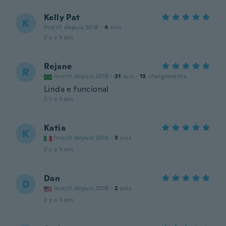
Kelly Pat
K
Inscrit depuis 2018
·
4
avis
il y a 3 ans
Rejane
R
Inscrit depuis 2018
·
31
avis
·
13
chargements
Linda e funcional
il y a 3 ans
Katia
K
Inscrit depuis 2019
·
3
avis
il y a 3 ans
Dan
D
Inscrit depuis 2018
·
2
avis
il y a 3 ans