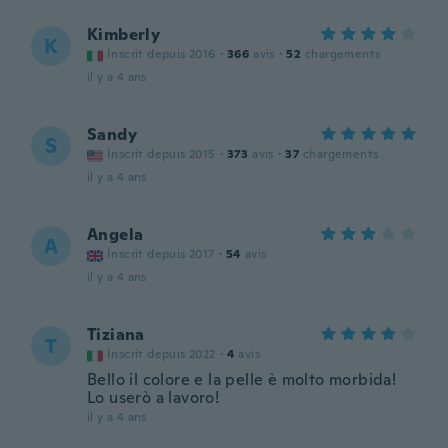
Kimberly
K
Inscrit depuis 2016
·
366
avis
·
52
chargements
il y a 4 ans
Sandy
S
Inscrit depuis 2015
·
373
avis
·
37
chargements
il y a 4 ans
Angela
A
Inscrit depuis 2017
·
54
avis
il y a 4 ans
Tiziana
T
Inscrit depuis 2022
·
4
avis
Bello il colore e la pelle è molto morbida!
Lo userò a lavoro!
il y a 4 ans