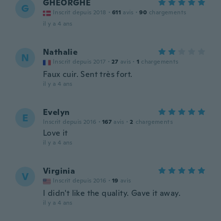
GHEORGHE
G
Inscrit depuis 2018
·
611
avis
·
90
chargements
il y a 4 ans
Nathalie
N
Inscrit depuis 2017
·
27
avis
·
1
chargements
Faux cuir. Sent très fort.
il y a 4 ans
Evelyn
E
Inscrit depuis 2016
·
167
avis
·
2
chargements
Love it
il y a 4 ans
Virginia
V
Inscrit depuis 2016
·
19
avis
I didn't like the quality. Gave it away.
il y a 4 ans