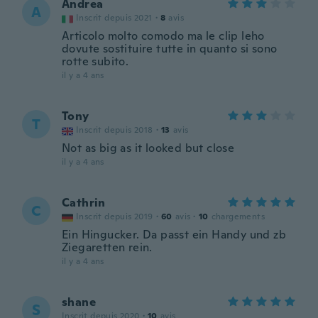
Andrea
A
Inscrit depuis 2021
·
8
avis
Articolo molto comodo ma le clip leho
dovute sostituire tutte in quanto si sono
rotte subito.
il y a 4 ans
Tony
T
Inscrit depuis 2018
·
13
avis
Not as big as it looked but close
il y a 4 ans
Cathrin
C
Inscrit depuis 2019
·
60
avis
·
10
chargements
Ein Hingucker. Da passt ein Handy und zb
Ziegaretten rein.
il y a 4 ans
shane
S
Inscrit depuis 2020
·
10
avis