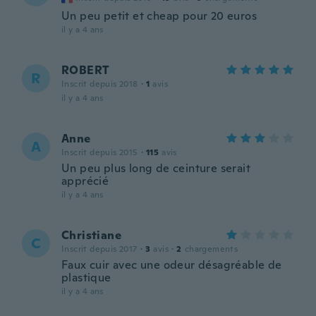
Un peu petit et cheap pour 20 euros
il y a 4 ans
ROBERT
R
Inscrit depuis 2018
·
1
avis
il y a 4 ans
Anne
A
Inscrit depuis 2015
·
115
avis
Un peu plus long de ceinture serait
apprécié
il y a 4 ans
Christiane
C
Inscrit depuis 2017
·
3
avis
·
2
chargements
Faux cuir avec une odeur désagréable de
plastique
il y a 4 ans