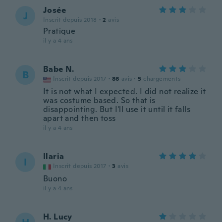
Josée
J
Inscrit depuis 2018
·
2
avis
Pratique
il y a 4 ans
Babe N.
B
Inscrit depuis 2017
·
86
avis
·
5
chargements
It is not what I expected. I did not realize it
was costume based. So that is
disappointing. But I'll use it until it falls
apart and then toss
il y a 4 ans
Ilaria
I
Inscrit depuis 2017
·
3
avis
Buono
il y a 4 ans
H. Lucy