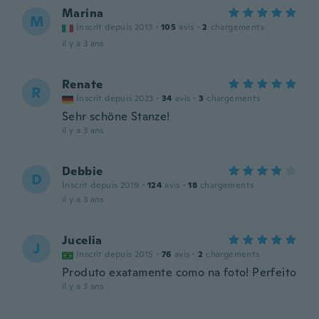
Marina
M
Inscrit depuis 2013
·
105
avis
·
2
chargements
il y a 3 ans
Renate
R
Inscrit depuis 2023
·
34
avis
·
3
chargements
Sehr schöne Stanze!
il y a 3 ans
Debbie
D
Inscrit depuis 2019
·
124
avis
·
18
chargements
il y a 3 ans
Jucelia
J
Inscrit depuis 2015
·
76
avis
·
2
chargements
Produto exatamente como na foto! Perfeito
il y a 3 ans