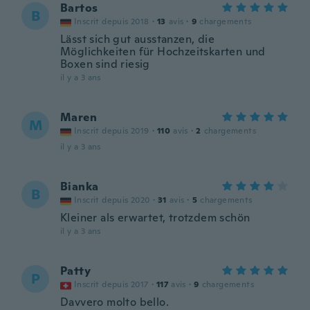
Bartos
B
Inscrit depuis 2018
·
13
avis
·
9
chargements
Lässt sich gut ausstanzen, die
Möglichkeiten für Hochzeitskarten und
Boxen sind riesig
il y a 3 ans
Maren
M
Inscrit depuis 2019
·
110
avis
·
2
chargements
il y a 3 ans
Bianka
B
Inscrit depuis 2020
·
31
avis
·
5
chargements
Kleiner als erwartet, trotzdem schön
il y a 3 ans
Patty
P
Inscrit depuis 2017
·
117
avis
·
9
chargements
Davvero molto bello.