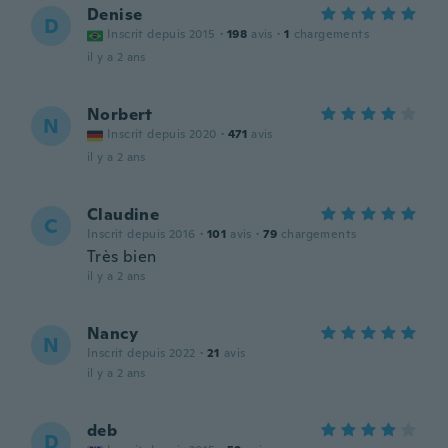
Denise
D
Inscrit depuis 2015
·
198
avis
·
1
chargements
il y a 2 ans
Norbert
N
Inscrit depuis 2020
·
471
avis
il y a 2 ans
Claudine
C
Inscrit depuis 2016
·
101
avis
·
79
chargements
Très bien
il y a 2 ans
Nancy
N
Inscrit depuis 2022
·
21
avis
il y a 2 ans
deb
D