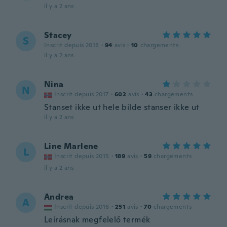
il y a 2 ans
Stacey
S
Inscrit depuis 2018
·
94
avis
·
10
chargements
il y a 2 ans
Nina
N
Inscrit depuis 2017
·
602
avis
·
43
chargements
Stanset ikke ut hele bilde stanser ikke ut
il y a 2 ans
Line Marlene
L
Inscrit depuis 2015
·
189
avis
·
59
chargements
il y a 2 ans
Andrea
A
Inscrit depuis 2016
·
251
avis
·
70
chargements
Leírásnak megfelelő termék