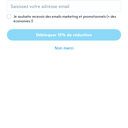
Florent
F
Inscrit depuis 2019
·
765
avis
il y a 3 ans
Je souhaite recevoir des emails marketing et promotionnels (= des
économies !)
Darinda
D
Débloquer 15% de réduction
Inscrit depuis 2019
·
115
avis
·
3
chargements
il y a 3 ans
Non merci
Heidi
H
Inscrit depuis 2012
·
589
avis
·
7
chargements
il y a 3 ans
Monika
M
Inscrit depuis 2017
·
42
avis
·
4
chargements
Eine sehr schöne Stanzschablone. Schnelle
Lieferung.
il y a 3 ans
Rhona