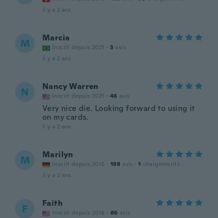
il y a 2 ans
Marcia
M
Inscrit depuis 2021
·
3
avis
il y a 2 ans
Nancy Warren
N
Inscrit depuis 2021
·
46
avis
Very nice die. Looking forward to using it
on my cards.
il y a 2 ans
Marilyn
M
Inscrit depuis 2016
·
198
avis
·
1
chargements
il y a 2 ans
Faith
F
Inscrit depuis 2018
·
86
avis