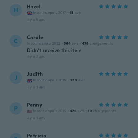
Hazel
H
Inscrit depuis 2017
·
18
avis
il y a 3 ans
Carole
C
Inscrit depuis 2022
·
564
avis
·
479
chargements
Didn’t receive this item
il y a 3 ans
Judith
J
Inscrit depuis 2019
·
320
avis
il y a 3 ans
Penny
P
Inscrit depuis 2015
·
476
avis
·
19
chargements
il y a 3 ans
Patricia