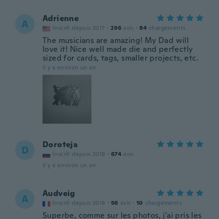
Adrienne
A
Inscrit depuis 2017
·
296
avis
·
84
chargements
The musicians are amazing! My Dad will
love it! Nice well made die and perfectly
sized for cards, tags, smaller projects, etc.
il y a environ un an
Doroteja
D
Inscrit depuis 2018
·
674
avis
il y a environ un an
Audveig
A
Inscrit depuis 2018
·
98
avis
·
10
chargements
Superbe, comme sur les photos, j'ai pris les