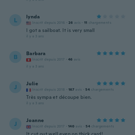
lynda
L
Inscrit depuis 2016
·
26
avis
·
11
chargements
I got a sailboat. It is very small
il y a 3 ans
Barbara
B
Inscrit depuis 2017
·
46
avis
il y a 3 ans
Julie
J
Inscrit depuis 2018
·
167
avis
·
54
chargements
Très sympa et découpe bien.
il y a 3 ans
Joanne
J
Inscrit depuis 2017
·
140
avis
·
54
chargements
It cut out well even on thick card!