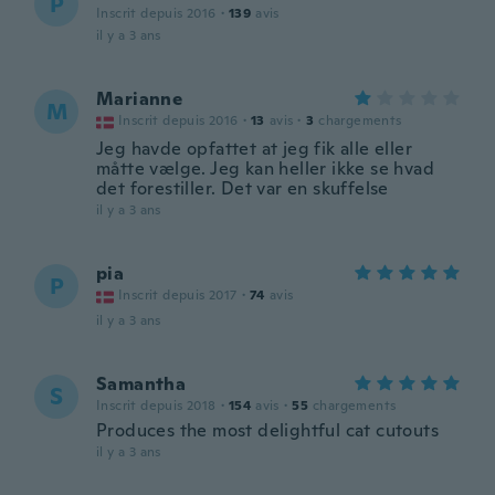
P
Inscrit depuis 2016
·
139
avis
il y a 3 ans
Marianne
M
Inscrit depuis 2016
·
13
avis
·
3
chargements
Jeg havde opfattet at jeg fik alle eller
måtte vælge. Jeg kan heller ikke se hvad
det forestiller. Det var en skuffelse
il y a 3 ans
pia
P
Inscrit depuis 2017
·
74
avis
il y a 3 ans
Samantha
S
Inscrit depuis 2018
·
154
avis
·
55
chargements
Produces the most delightful cat cutouts
il y a 3 ans