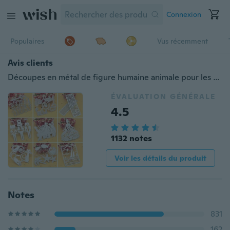
Connexion
Populaires
Vus récemment
Avis clients
Découpes en métal de figure humaine animale pour les cartes d'album de scrapbooking de bricolage
ÉVALUATION GÉNÉRALE
4.5
1132 notes
Voir les détails du produit
Notes
831
162