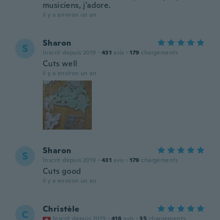
musiciens, j'adore.
il y a environ un an
Sharon
S
Inscrit depuis 2019
·
431
avis
·
179
chargements
Cuts well
il y a environ un an
Sharon
S
Inscrit depuis 2019
·
431
avis
·
179
chargements
Cuts good
il y a environ un an
Christèle
C
Inscrit depuis 2019
·
418
avis
·
35
chargements