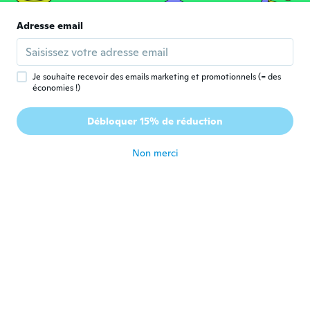
il y a 4 ans
Adresse email
Mary
M
Inscrit depuis 2017
·
14
avis
·
1
chargements
il y a 4 ans
Je souhaite recevoir des emails marketing et promotionnels (= des
économies !)
Marybeth
M
Débloquer 15% de réduction
Inscrit depuis 2020
·
439
avis
il y a 4 ans
Non merci
Anthony
A
Inscrit depuis 2020
·
165
avis
Nice!
il y a 4 ans
Daniel
D
Inscrit depuis 2020
·
33
avis
il y a 4 ans