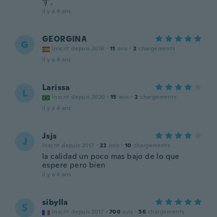
す。
il y a 4 ans
GEORGINA
G
Inscrit depuis 2018
·
11
avis
·
2
chargements
il y a 4 ans
Larissa
L
Inscrit depuis 2020
·
15
avis
·
2
chargements
il y a 4 ans
Jsjs
J
Inscrit depuis 2017
·
22
avis
·
10
chargements
la calidad un poco mas bajo de lo que
espere pero bien
il y a 4 ans
sibylla
S
Inscrit depuis 2017
·
700
avis
·
56
chargements