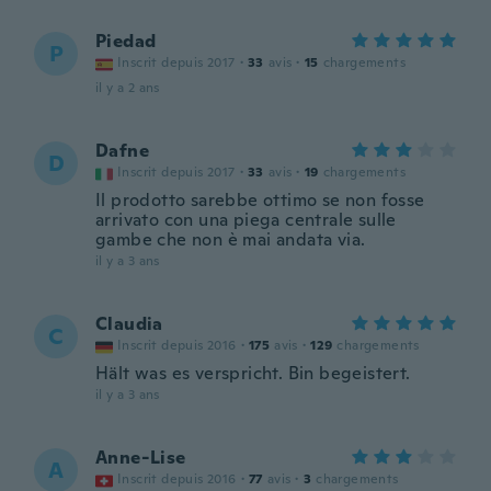
Piedad
P
Inscrit depuis 2017
·
33
avis
·
15
chargements
il y a 2 ans
Dafne
D
Inscrit depuis 2017
·
33
avis
·
19
chargements
Il prodotto sarebbe ottimo se non fosse
arrivato con una piega centrale sulle
gambe che non è mai andata via.
il y a 3 ans
Claudia
C
Inscrit depuis 2016
·
175
avis
·
129
chargements
Hält was es verspricht. Bin begeistert.
il y a 3 ans
Anne-Lise
A
Inscrit depuis 2016
·
77
avis
·
3
chargements