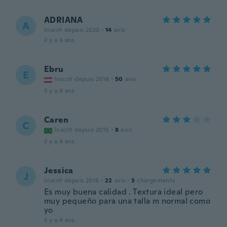
ADRIANA
A
Inscrit depuis 2020
·
14
avis
il y a 4 ans
Ebru
E
Inscrit depuis 2016
·
50
avis
il y a 4 ans
Caren
C
Inscrit depuis 2015
·
8
avis
il y a 4 ans
Jessica
J
Inscrit depuis 2016
·
22
avis
·
3
chargements
Es muy buena calidad . Textura ideal pero
muy pequeño para una talla m normal como
yo
il y a 4 ans