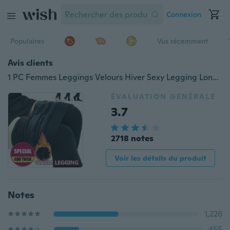
Connexion
Populaires
Vus récemment
Avis clients
1 PC Femmes Leggings Velours Hiver Sexy Legging Longueur Cheville Chaud Leggings Femmes Fitness Legging
ÉVALUATION GÉNÉRALE
3.7
2718 notes
Voir les détails du produit
Notes
1,226
455