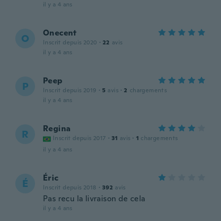
il y a 4 ans
Onecent
O
Inscrit depuis 2020
·
22
avis
il y a 4 ans
Peep
P
Inscrit depuis 2019
·
5
avis
·
2
chargements
il y a 4 ans
Regina
R
Inscrit depuis 2017
·
31
avis
·
1
chargements
il y a 4 ans
Éric
É
Inscrit depuis 2018
·
392
avis
Pas recu la livraison de cela
il y a 4 ans