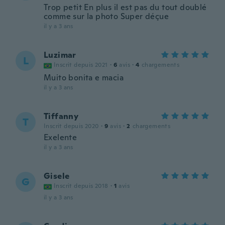
Trop petit En plus il est pas du tout doublé
comme sur la photo Super déçue
il y a 3 ans
Luzimar
L
Inscrit depuis 2021
·
6
avis
·
4
chargements
Muito bonita e macia
il y a 3 ans
Tiffanny
T
Inscrit depuis 2020
·
9
avis
·
2
chargements
Exelente
il y a 3 ans
Gisele
G
Inscrit depuis 2018
·
1
avis
il y a 3 ans