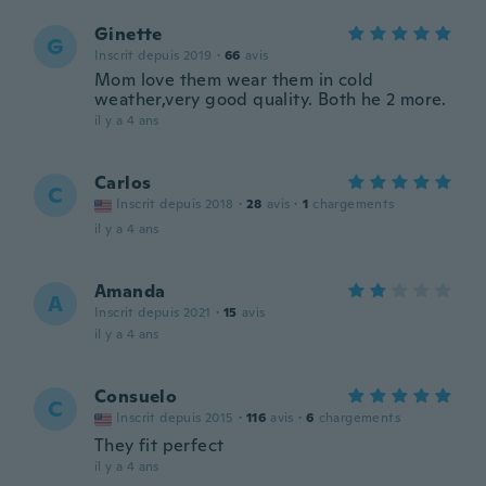
Ginette
G
Inscrit depuis 2019
·
66
avis
Mom love them wear them in cold
weather,very good quality. Both he 2 more.
il y a 4 ans
Carlos
C
Inscrit depuis 2018
·
28
avis
·
1
chargements
il y a 4 ans
Amanda
A
Inscrit depuis 2021
·
15
avis
il y a 4 ans
Consuelo
C
Inscrit depuis 2015
·
116
avis
·
6
chargements
They fit perfect
il y a 4 ans