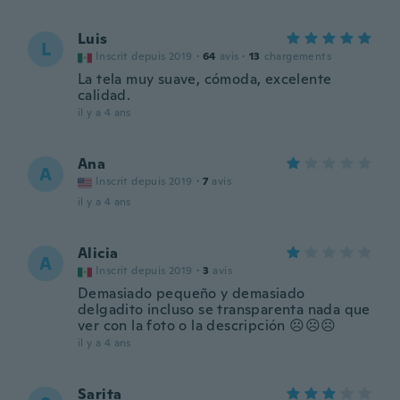
Luis
L
Inscrit depuis 2019
·
64
avis
·
13
chargements
La tela muy suave, cómoda, excelente
calidad.
il y a 4 ans
Ana
A
Inscrit depuis 2019
·
7
avis
il y a 4 ans
Alicia
A
Inscrit depuis 2019
·
3
avis
Demasiado pequeño y demasiado
delgadito incluso se transparenta nada que
ver con la foto o la descripción ☹️☹️☹️
il y a 4 ans
Sarita