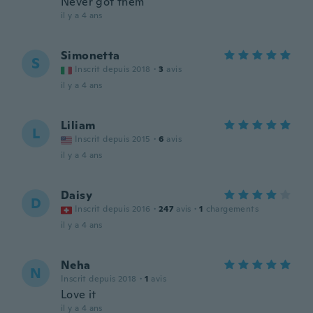
Never got them
il y a 4 ans
Simonetta
S
Inscrit depuis 2018
·
3
avis
il y a 4 ans
Liliam
L
Inscrit depuis 2015
·
6
avis
il y a 4 ans
Daisy
D
Inscrit depuis 2016
·
247
avis
·
1
chargements
il y a 4 ans
Neha
N
Inscrit depuis 2018
·
1
avis
Love it
il y a 4 ans