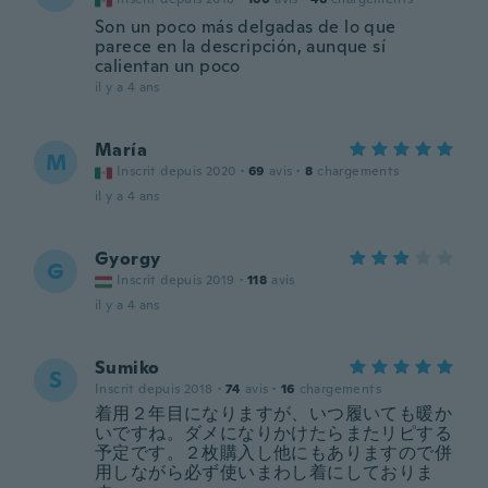
Son un poco más delgadas de lo que
parece en la descripción, aunque sí
calientan un poco
il y a 4 ans
María
M
Inscrit depuis 2020
·
69
avis
·
8
chargements
il y a 4 ans
Gyorgy
G
Inscrit depuis 2019
·
118
avis
il y a 4 ans
Sumiko
S
Inscrit depuis 2018
·
74
avis
·
16
chargements
着用２年目になりますが、いつ履いても暖か
いですね。ダメになりかけたらまたリピする
予定です。２枚購入し他にもありますので併
用しながら必ず使いまわし着にしておりま