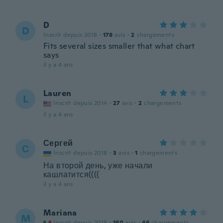
D
D
Inscrit depuis 2018
·
178
avis
·
2
chargements
Fits several sizes smaller that what chart
says
il y a 4 ans
Lauren
L
Inscrit depuis 2014
·
27
avis
·
2
chargements
il y a 4 ans
Сергей
С
Inscrit depuis 2018
·
3
avis
·
1
chargements
На второй день, уже начали
кашлатится((((
il y a 4 ans
Mariana
M
Inscrit depuis 2018
·
160
avis
·
46
chargements