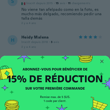
S
Inscrit depuis 2015
·
15
avis
·
11
chargements
No viene tan afelpado como en la foto, es
mucho más delgado, recomiendo pedir una
talla demás
il y a 4 ans
Heidy Malena
H
Inscrit depuis 2018
·
3
avis
il y a 4 ans
Terri
T
Inscrit depuis 2014
·
7
avis
Nice comfy leggings great fit but thought
15% DE RÉDUCTION
they would be much thicker
il y a 4 ans
SUR VOTRE PREMIÈRE COMMANDE
Ne
N
Remise max. de 5 $US.
Inscrit depuis 2019
·
309
avis
·
484
chargements
1 code par client.
Bioni