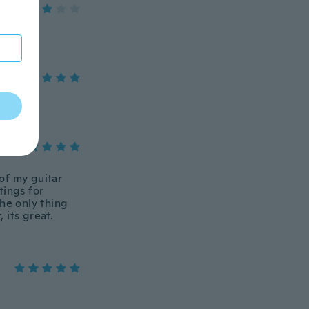
 of my guitar
tings for
he only thing
 its great.