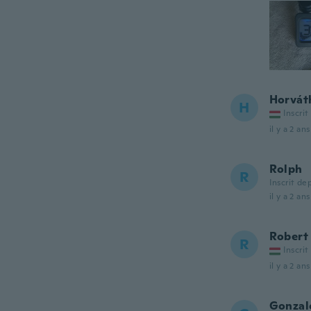
Horvát
H
Inscrit
il y a 2 ans
Rolph
R
Inscrit de
il y a 2 ans
Robert
R
Inscrit
il y a 2 ans
Gonzal