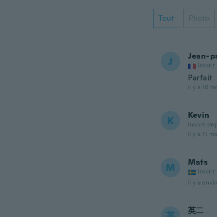
Tout
Photo
Jean-p
J
Inscrit
Parfait
il y a 10 m
Kevin
K
Inscrit de
il y a 11 m
Mats
M
Inscrit
il y a envi
英二
英