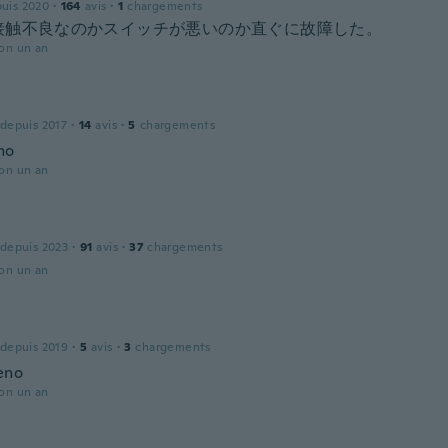
puis 2020
·
164
avis
·
1
chargements
接触不良なのかスイッチが悪いのか直ぐに故障した。
ron un an
 depuis 2017
·
14
avis
·
5
chargements
mo
ron un an
 depuis 2023
·
91
avis
·
37
chargements
ron un an
 depuis 2019
·
5
avis
·
3
chargements
eno
ron un an