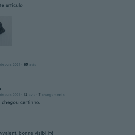
te articulo
 depuis 2021
·
85
avis
o
 depuis 2021
·
12
avis
·
7
chargements
 chegou certinho.
yvalent, bonne visibilité