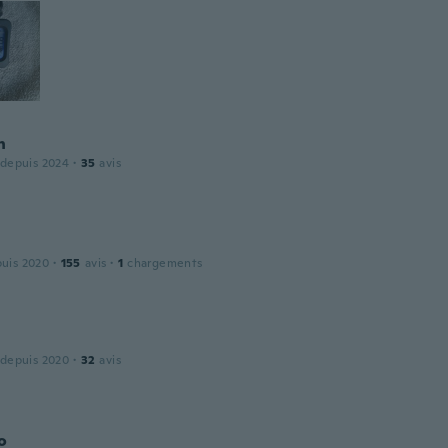
h
 depuis 2024
·
35
avis
puis 2020
·
155
avis
·
1
chargements
 depuis 2020
·
32
avis
o