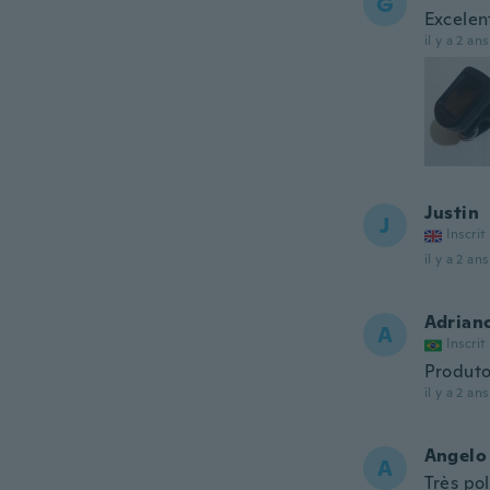
G
Excelen
il y a 2 ans
Justin
J
Inscrit
il y a 2 ans
Adrian
A
Inscrit
Produto
il y a 2 ans
Angelo
A
Très pol