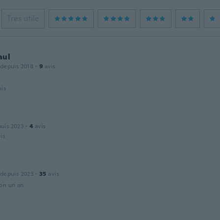
Très utile
aul
 depuis 2018
·
9
avis
ois
puis 2023
·
4
avis
ois
 depuis 2023
·
35
avis
ron un an