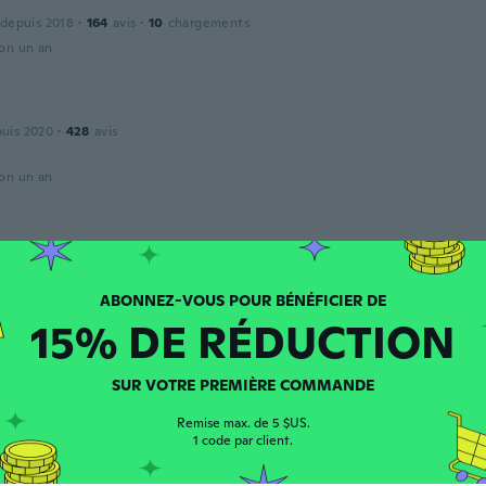
 depuis 2018
·
164
avis
·
10
chargements
ron un an
puis 2020
·
428
avis
ron un an
puis 2017
·
33
avis
·
3
chargements
ttle gadget
ron un an
15% DE RÉDUCTION
argues
SUR VOTRE PREMIÈRE COMMANDE
 depuis 2018
·
51
avis
·
35
chargements
co pequeno
Remise max. de 5 $US.
ron un an
1 code par client.