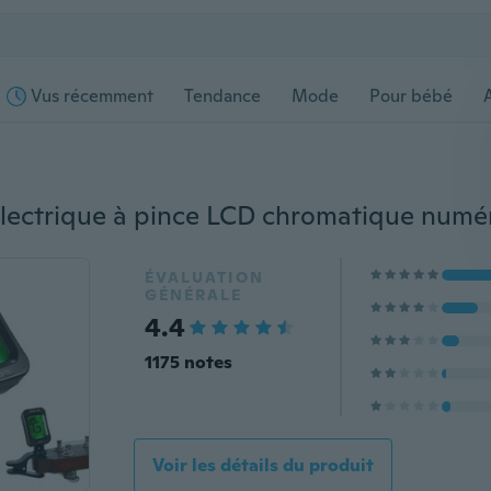
Vus récemment
Tendance
Mode
Pour bébé
s
ÉVALUATION
GÉNÉRALE
4.4
1175 notes
Voir les détails du produit