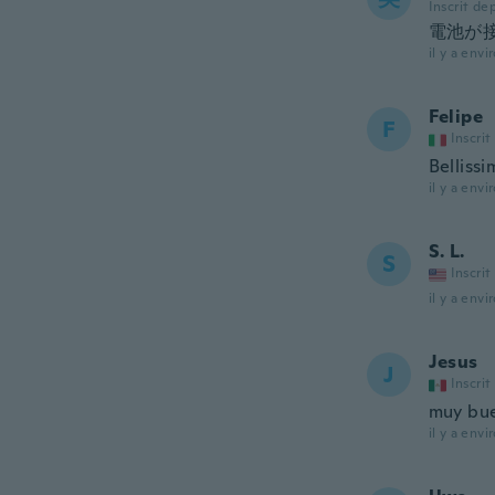
Inscrit de
電池が
il y a envi
Felipe
F
Inscrit
Bellissi
il y a envi
S. L.
S
Inscrit
il y a envi
Jesus
J
Inscrit
muy bu
il y a envi