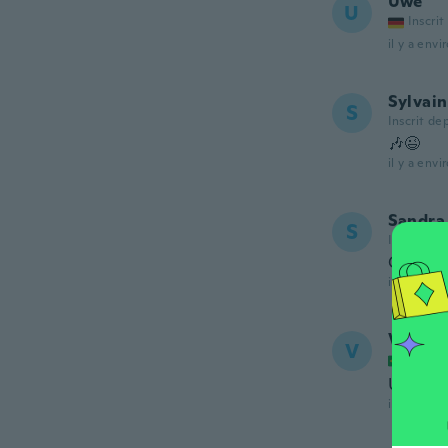
Uwe
U
Inscrit
il y a envi
Sylvain
S
Inscrit de
🎶😉
il y a envi
Sandra
S
Inscrit de
Great li
il y a envi
Vauven
V
Inscrit
Um pou
il y a envi