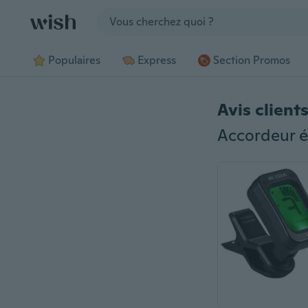
Jump to section
Populaires
Express
Section Promos
Avis client