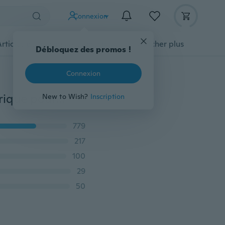
Connexion
Articles pour animaux domestiques
Afficher plus
Débloquez des promos !
Connexion
Accordeur électrique à pince LCD chromatique numérique pour basse, guitare, ukulélé, violon
New to Wish?
Inscription
779
217
100
29
50