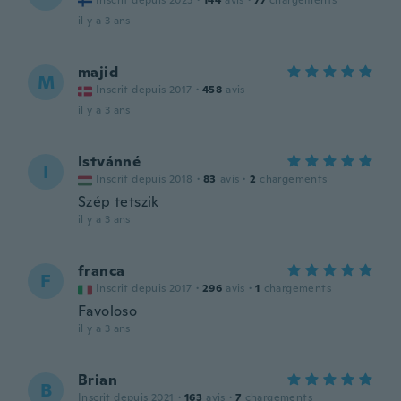
Inscrit depuis 2023
·
144
avis
·
77
chargements
il y a 3 ans
majid
M
Inscrit depuis 2017
·
458
avis
il y a 3 ans
Istvánné
I
Inscrit depuis 2018
·
83
avis
·
2
chargements
Szép tetszik
il y a 3 ans
franca
F
Inscrit depuis 2017
·
296
avis
·
1
chargements
Favoloso
il y a 3 ans
Brian
B
Inscrit depuis 2021
·
163
avis
·
7
chargements