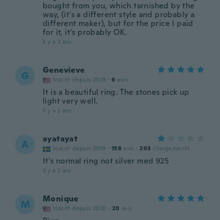
bought from you, which tarnished by the
way, (it's a different style and probably a
different maker), but for the price I paid
for it, it's probably OK.
il y a 2 ans
Genevieve
G
Inscrit depuis 2023
·
6
avis
It is a beautiful ring. The stones pick up
light very well.
il y a 2 ans
ayatayat
A
Inscrit depuis 2019
·
158
avis
·
203
chargements
It's normal ring not silver med 925
il y a 2 ans
Monique
M
Inscrit depuis 2020
·
20
avis