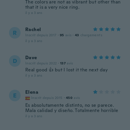
The colors are not as vibrant but other than
that it is a very nice ring.
il y a 3 ans
Rachel
R
Inscrit depuis 2017
·
95
avis
·
43
chargements
il y a 3 ans
Dave
D
Inscrit depuis 2022
·
137
avis
Real good 👍 but I lost it the next day
il y a 3 ans
Elena
E
Inscrit depuis 2015
·
450
avis
Es absolutamente distinto, no se parece.
Mala calidad y diseño. Totalmente horrible
il y a 3 ans