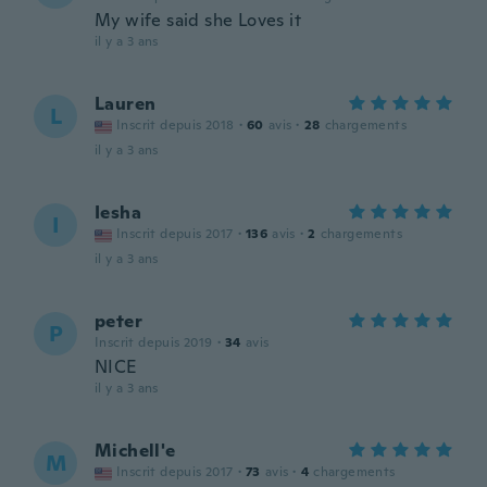
My wife said she Loves it
il y a 3 ans
Lauren
L
Inscrit depuis 2018
·
60
avis
·
28
chargements
il y a 3 ans
Iesha
I
Inscrit depuis 2017
·
136
avis
·
2
chargements
il y a 3 ans
peter
P
Inscrit depuis 2019
·
34
avis
NICE
il y a 3 ans
Michell'e
M
Inscrit depuis 2017
·
73
avis
·
4
chargements