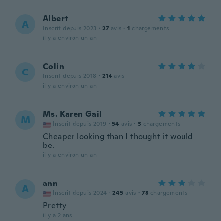
Albert
A
Inscrit depuis 2023
·
27
avis
·
1
chargements
il y a environ un an
Colin
C
Inscrit depuis 2018
·
214
avis
il y a environ un an
Ms. Karen Gail
M
Inscrit depuis 2019
·
54
avis
·
3
chargements
Cheaper looking than I thought it would
be.
il y a environ un an
ann
A
Inscrit depuis 2024
·
245
avis
·
78
chargements
Pretty
il y a 2 ans