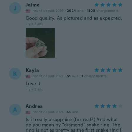
Jaime
J
Inscrit depuis 2019
·
2024
avis
·
1303
chargements
Good quality. As pictured and as expected.
il y a 2 ans
Kayla
K
Inscrit depuis 2022
·
51
avis
·
1
chargements
Love it
il y a 2 ans
Andrea
A
Inscrit depuis 2021
·
63
avis
Is it really a sapphire (for real?) And what
do you mean by "diamond" snake ring. The
ring is not as pretty as the first snake ring I