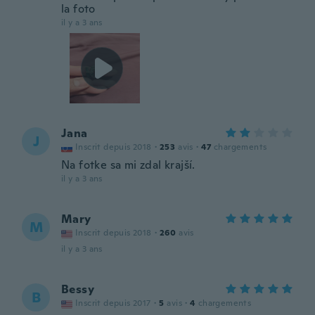
la foto
il y a 3 ans
Jana
J
Inscrit depuis 2018
·
253
avis
·
47
chargements
Na fotke sa mi zdal krajší.
il y a 3 ans
Mary
M
Inscrit depuis 2018
·
260
avis
il y a 3 ans
Bessy
B
Inscrit depuis 2017
·
5
avis
·
4
chargements