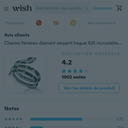
Connexion
Populaires
Vus récemment
Avis clients
Charme femmes diamant serpent bague 925 incrustation d'argent sterling émeraude saphir anneaux fiançailles bijoux de mariage taille 6-11
ÉVALUATION GÉNÉRALE
4.2
1002 notes
Voir les détails du produit
Notes
635
154