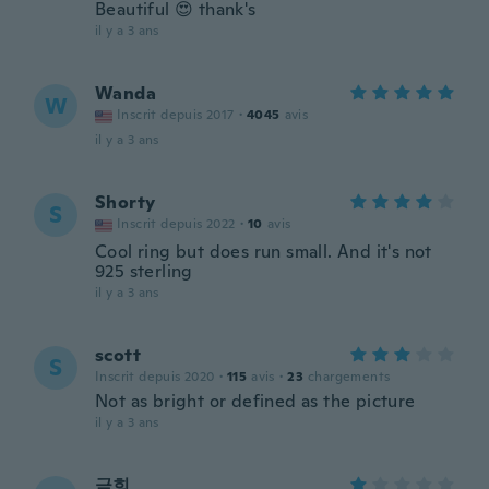
Beautiful 😍 thank's
il y a 3 ans
Wanda
W
Inscrit depuis 2017
·
4045
avis
il y a 3 ans
Shorty
S
Inscrit depuis 2022
·
10
avis
Cool ring but does run small. And it's not
925 sterling
il y a 3 ans
scott
S
Inscrit depuis 2020
·
115
avis
·
23
chargements
Not as bright or defined as the picture
il y a 3 ans
금희