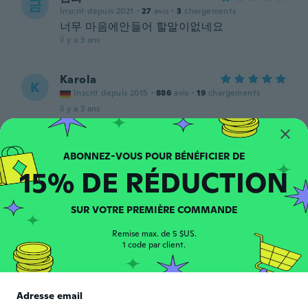
금
Inscrit depuis 2021
·
27
avis
·
3
chargements
너무 마음에안들어 할말이없네요
il y a 3 ans
Karola
K
Inscrit depuis 2015
·
886
avis
·
19
chargements
il y a 3 ans
Almadelia
A
Inscrit depuis 2017
·
48
avis
15% DE RÉDUCTION
il y a 3 ans
SUR VOTRE PREMIÈRE COMMANDE
Maria
M
Inscrit depuis 2018
·
180
avis
·
30
chargements
Remise max. de 5 $US.
1 code par client.
Bellissimo me lo aspettavo più chiaro di
colore ma e ugualmente meraviglioso 👍
il y a 3 ans
Adresse email