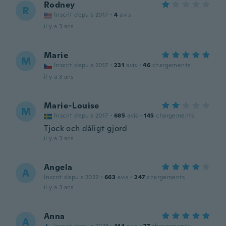
Rodney
R
Inscrit depuis 2017
·
4
avis
il y a 3 ans
Marie
M
Inscrit depuis 2017
·
231
avis
·
46
chargements
il y a 3 ans
Marie-Louise
M
Inscrit depuis 2017
·
685
avis
·
145
chargements
Tjock och dåligt gjord
il y a 3 ans
Angela
A
Inscrit depuis 2022
·
663
avis
·
247
chargements
il y a 3 ans
Anna
A