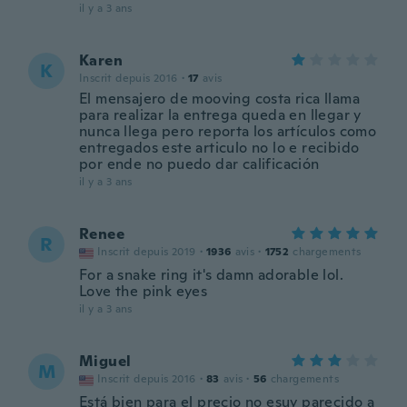
il y a 3 ans
Karen
K
Inscrit depuis 2016
·
17
avis
El mensajero de mooving costa rica llama
para realizar la entrega queda en llegar y
nunca llega pero reporta los artículos como
entregados este articulo no lo e recibido
por ende no puedo dar calificación
il y a 3 ans
Renee
R
Inscrit depuis 2019
·
1936
avis
·
1752
chargements
For a snake ring it's damn adorable lol.
Love the pink eyes
il y a 3 ans
Miguel
M
Inscrit depuis 2016
·
83
avis
·
56
chargements
Está bien para el precio no esuy parecido a