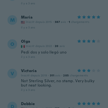
il y a 3 ans
Maria
M
Inscrit depuis 2015
·
387
avis
·
1
chargements
il y a 3 ans
Olga
O
Inscrit depuis 2022
·
20
avis
Pedí dos y solo llegó uno
il y a 3 ans
Victoria
V
Inscrit depuis 2019
·
311
avis
·
205
chargements
Not Sterling Silver, no stamp. Very bulky
but neat looking.
il y a 3 ans
Debbie
D