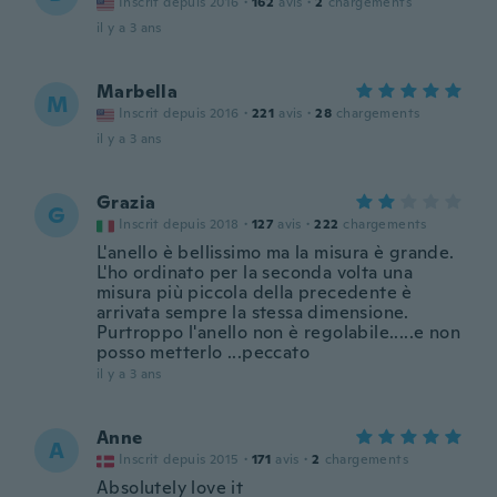
Inscrit depuis 2016
·
162
avis
·
2
chargements
il y a 3 ans
Marbella
M
Inscrit depuis 2016
·
221
avis
·
28
chargements
il y a 3 ans
Grazia
G
Inscrit depuis 2018
·
127
avis
·
222
chargements
L'anello è bellissimo ma la misura è grande.
L'ho ordinato per la seconda volta una
misura più piccola della precedente è
arrivata sempre la stessa dimensione.
Purtroppo l'anello non è regolabile.....e non
posso metterlo ...peccato
il y a 3 ans
Anne
A
Inscrit depuis 2015
·
171
avis
·
2
chargements
Absolutely love it