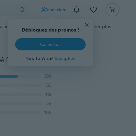
Connexion
Articles pour animaux domestiques
Afficher plus
Débloquez des promos !
Connexion
Plus la taille 8 couleurs femmes pantalons décontracté faux denim jeans déchiré stretch yoga leggings dames taille haute denim imprimé slim skinny pantalon serré
New to Wish?
Inscription
666
183
119
59
108