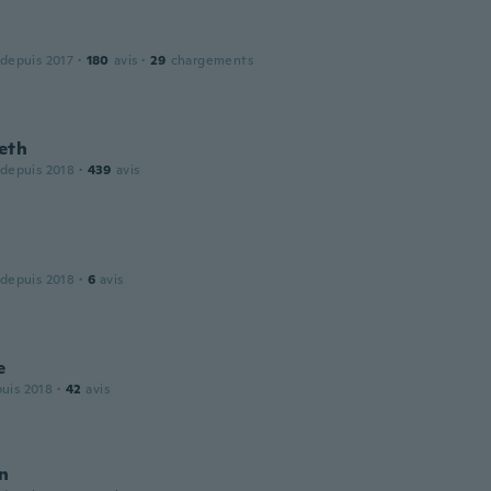
 depuis 2017
·
180
avis
·
29
chargements
eth
 depuis 2018
·
439
avis
 depuis 2018
·
6
avis
e
puis 2018
·
42
avis
en