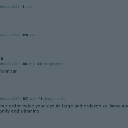
 depuis 2021
·
5
avis
 depuis 2021
·
124
avis
na
 depuis 2014
·
66
avis
·
33
chargements
 dehnbar
 depuis 2017
·
137
avis
·
41
chargements
 but order twice your size im large and ordered xx-large an
 comfy and slimming