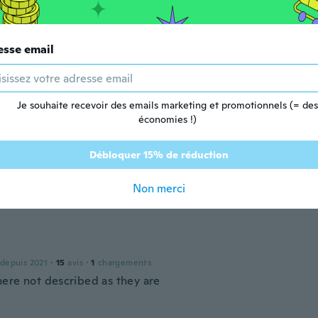
 depuis 2017
·
1
avis
em!
esse email
Je souhaite recevoir des emails marketing et promotionnels (= des
 depuis 2017
·
4
avis
économies !)
Débloquer 15% de réduction
 depuis 2017
·
1
avis
Non merci
mall...
 depuis 2021
·
15
avis
·
1
chargements
ere not described as they are