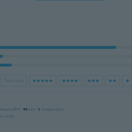
Très utile
 depuis 2013
·
54
avis
·
1
chargements
ron un an