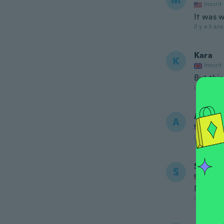
M
Inscrit
It was w
il y a 3 ans
Kara
K
Inscrit
But thin
il y a 3 ans
April
A
Inscrit
il y a 3 ans
Sharne
S
Inscrit
Never r
il y a 3 ans