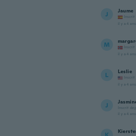
Jaume
J
Inscrit
il y a 4 ans
margar
M
Inscrit
il y a 4 ans
Leslie
L
Inscrit
il y a 4 ans
Jasmin
J
Inscrit de
il y a 4 ans
Kierst
K