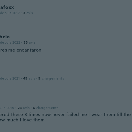
lafoxx
 depuis 2017
·
3
avis
hela
 depuis 2022
·
35
avis
ores me encantaron
 depuis 2021
·
45
avis
·
5
chargements
puis 2019
·
23
avis
·
6
chargements
dered these 3 times now never failed me I wear them till th
how much I love them