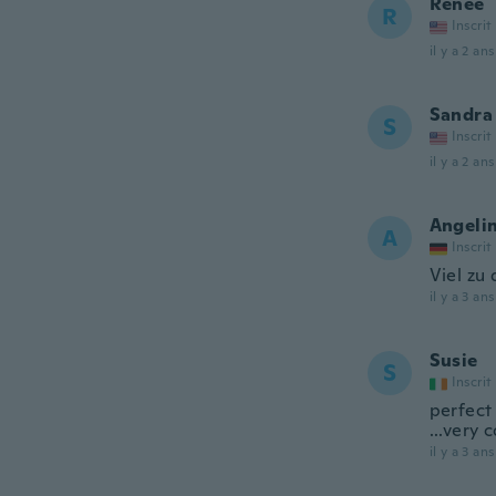
Renee
R
Inscrit
il y a 2 ans
Sandra
S
Inscrit
il y a 2 ans
Angeli
A
Inscrit
Viel zu
il y a 3 ans
Susie
S
Inscrit
perfect
...very
il y a 3 ans