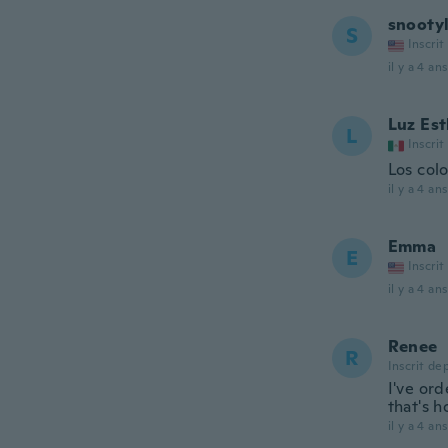
snooty
S
Inscrit
il y a 4 ans
Luz Est
L
Inscrit
Los col
il y a 4 ans
Emma
E
Inscrit
il y a 4 ans
Renee
R
Inscrit de
I've or
that's 
il y a 4 ans