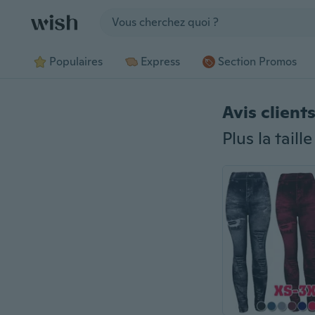
Jump to section
Populaires
Express
Section Promos
Avis client