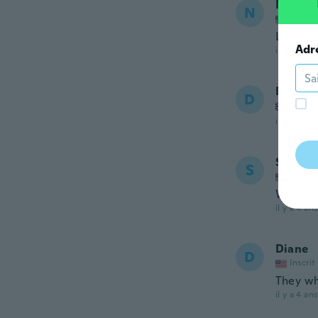
Nicci
N
Inscrit
Love th
Adr
il y a 3 ans
David
D
Inscrit
il y a 3 ans
Susan
S
Inscrit
Way to s
il y a 4 ans
Diane
D
Inscrit
They wh
il y a 4 ans