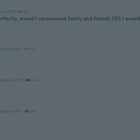
puis 2022
·
1
avis
 perfectly, would I recommend family and friends YES I woul
 depuis 2021
·
1
avis
 depuis 2019
·
28
avis
 depuis 2021
·
17
avis