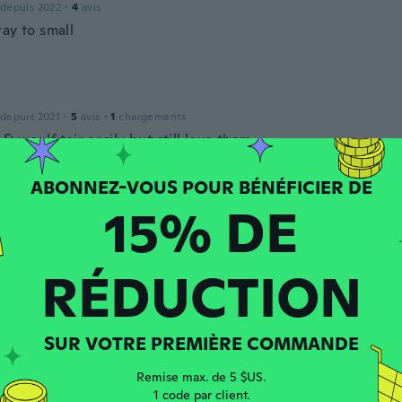
 depuis 2022
·
4
avis
ay to small
 depuis 2021
·
5
avis
·
1
chargements
 & woulf tair easily but still love them
15% DE
 depuis 2018
·
16
avis
·
3
chargements
RÉDUCTION
y
 depuis 2018
·
43
avis
eceived the order
SUR VOTRE PREMIÈRE COMMANDE
Remise max. de 5 $US.
1 code par client.