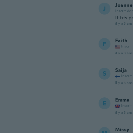
Joanne
J
Inscrit de
It fits
il y a 3 ans
Faith
F
Inscrit
il y a 3 ans
Saija
S
Inscrit
il y a 3 ans
Emma
E
Inscrit
il y a 3 ans
Missy