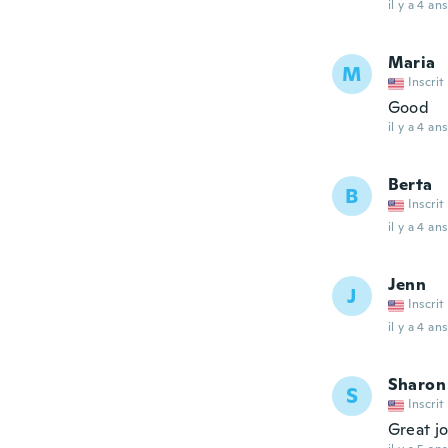
il y a 4 ans
Maria
M
Inscrit
Good
il y a 4 ans
Berta
B
Inscrit
il y a 4 ans
Jenn
J
Inscrit
il y a 4 ans
Sharon
S
Inscrit
Great j