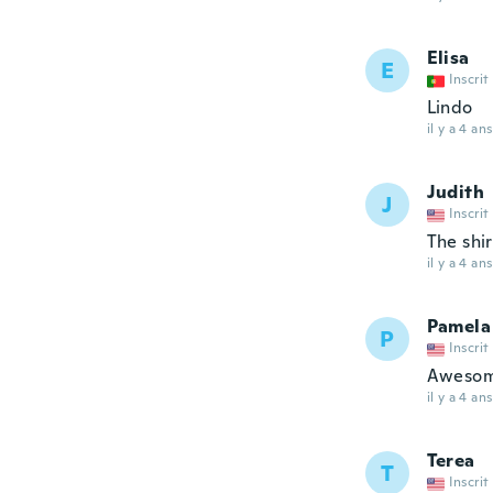
Elisa
E
Inscrit
Lindo
il y a 4 ans
Judith
J
Inscrit
The shi
il y a 4 ans
Pamela
P
Inscrit
Aweso
il y a 4 ans
Terea
T
Inscrit