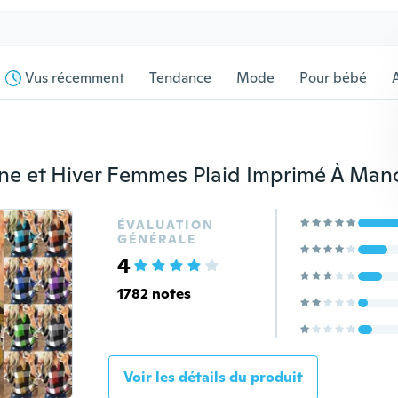
Vus récemment
Tendance
Mode
Pour bébé
s
ÉVALUATION
GÉNÉRALE
4
1782 notes
Voir les détails du produit