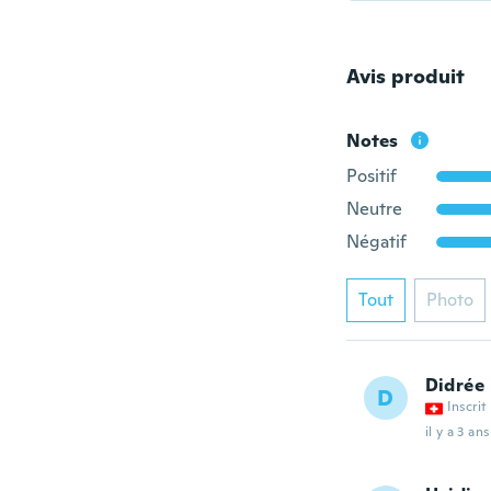
Avis produit
Notes
Positif
Neutre
Négatif
Tout
Photo
Didrée
D
Inscrit
il y a 3 ans