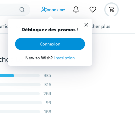
Connexion
Articles pour animaux domestiques
Afficher plus
Débloquez des promos !
Connexion
2022 Automne et Hiver Femmes Plaid Imprimé À Manches Longues Col En V Survêtement Chemises Chemise Femme (8 Couleurs)
New to Wish?
Inscription
935
316
264
99
168