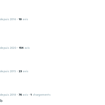
 depuis 2016
·
10
avis
 depuis 2020
·
154
avis
 depuis 2015
·
23
avis
 depuis 2018
·
76
avis
·
1
chargements
ob