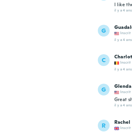
I like th
il y a 4 ans
Guadal
G
Inscrit
il y a 4 ans
Charlo
C
Inscrit
il y a 4 ans
Glenda
G
Inscrit
Great sh
il y a 4 ans
Rachel
R
Inscrit