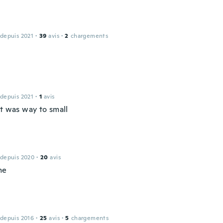
 depuis 2021
·
39
avis
·
2
chargements
 depuis 2021
·
1
avis
rt was way to small
 depuis 2020
·
20
avis
me
 depuis 2016
·
25
avis
·
5
chargements