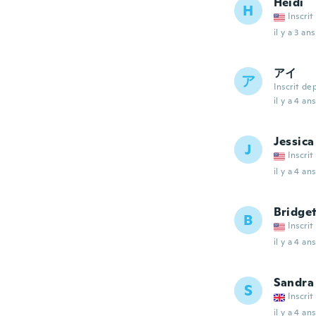
Heidi
H
Inscrit
il y a 3 ans
アイ
ア
Inscrit de
il y a 4 ans
Jessica
J
Inscrit
il y a 4 ans
Bridge
B
Inscrit
il y a 4 ans
Sandra
S
Inscrit
il y a 4 ans