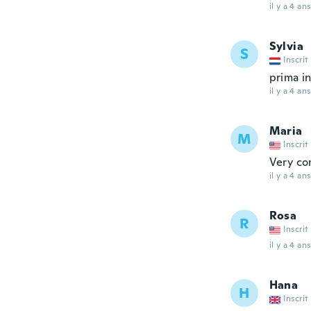
il y a 4 ans
Sylvia
S
Inscrit
prima i
il y a 4 ans
Maria
M
Inscrit
Very co
il y a 4 ans
Rosa
R
Inscrit
il y a 4 ans
Hana
H
Inscrit