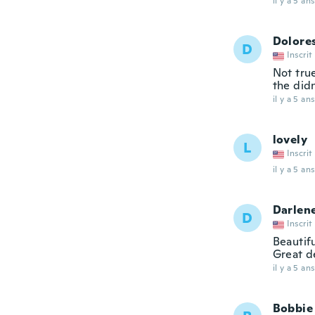
il y a 5 ans
Dolore
D
Inscrit
Not true
the didn
il y a 5 ans
lovely
L
Inscrit
il y a 5 ans
Darlen
D
Inscrit
Beautifu
Great de
il y a 5 ans
Bobbie