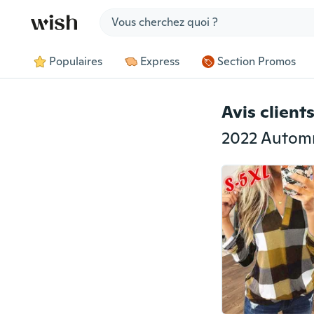
Jump to section
Populaires
Express
Section Promos
Avis client