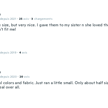
s
 depuis 2021
·
25
avis
·
3
chargements
 size, but very nice. I gave them to my sister n she loved t
't fit me!
 depuis 2019
·
4
avis
e
 depuis 2020
·
20
avis
l colors and fabric. Just ran a little small. Only about half si
al over all.