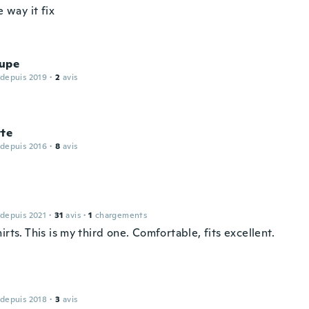
e way it fix
upe
 depuis 2019
·
2
avis
tte
 depuis 2016
·
8
avis
 depuis 2021
·
31
avis
·
1
chargements
irts. This is my third one. Comfortable, fits excellent.
 depuis 2018
·
3
avis