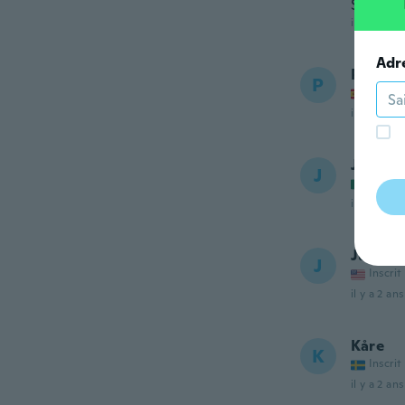
Szuper 
il y a 2 ans
Adr
Pedro
P
Inscrit
il y a 2 ans
Juan
J
Inscrit
il y a 2 ans
Juan
J
Inscrit
il y a 2 ans
Kåre
K
Inscrit
il y a 2 ans