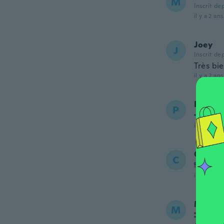
M
Inscrit de
il y a 2 ans
Joey
J
Inscrit de
Très bi
il y a 2 ans
Pertti
P
Inscrit
il y a 2 ans
C
C
Inscrit
il y a 2 ans
Márk
M
Inscrit