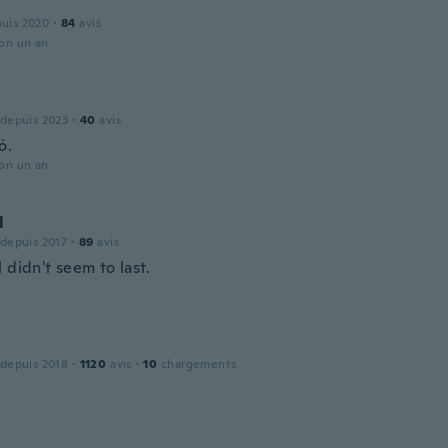
puis 2020
·
84
avis
ron un an
 depuis 2023
·
40
avis
ó.
ron un an
l
 depuis 2017
·
89
avis
 didn't seem to last.
 depuis 2018
·
1120
avis
·
10
chargements