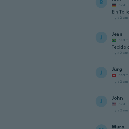
R
Inscrit
Ein Tol
il y a 2 ans
Jean
J
Inscrit
Tecido 
il y a 2 ans
Jürg
J
Inscrit
il y a 2 ans
John
J
Inscrit
il y a 2 ans
Muro