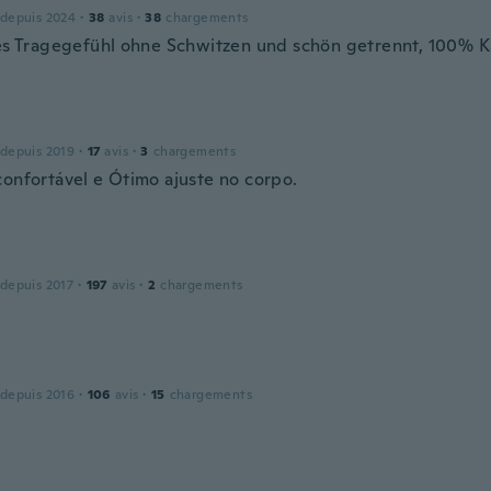
 depuis 2024
·
38
avis
·
38
chargements
les Tragegefühl ohne Schwitzen und schön getrennt, 100%
 depuis 2019
·
17
avis
·
3
chargements
confortável e Ótimo ajuste no corpo.
 depuis 2017
·
197
avis
·
2
chargements
 depuis 2016
·
106
avis
·
15
chargements