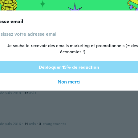
kényelmes, nagyon jó.
esse email
 depuis 2023
·
245
avis
Je souhaite recevoir des emails marketing et promotionnels (= des
économies !)
 depuis 2020
·
40
avis
Débloquer 15% de réduction
Non merci
 depuis 2018
·
17
avis
 depuis 2016
·
11
avis
·
3
chargements