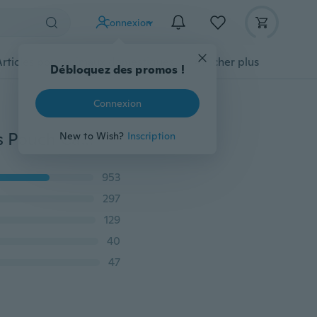
Connexion
Articles pour animaux domestiques
Afficher plus
Débloquez des promos !
Connexion
Sous-vêtements sains séparés pour hommes Lift Eggs Pouch Caleçon Boxer
New to Wish?
Inscription
953
297
129
40
47