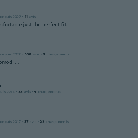
 depuis 2022
·
11
avis
fortable just the perfect fit.
o
 depuis 2020
·
100
avis
·
3
chargements
omodi ...
s
puis 2016
·
85
avis
·
4
chargements
 depuis 2017
·
37
avis
·
22
chargements