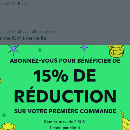
puis 2015
·
11
avis
puis 2015
·
93
avis
·
25
chargements
en me font à merveille
 depuis 2017
·
104
avis
15% DE
·
35
chargements
RÉDUCTION
 depuis 2016
·
32
avis
·
11
chargements
SUR VOTRE PREMIÈRE COMMANDE
Remise max. de 5 $US.
 depuis 2023
·
40
avis
1 code par client.