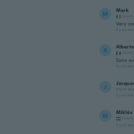
Mark
M
Inscrit
Very com
il y a 2 ans
Albert
A
Inscrit
Sono sc
il y a 2 ans
Jacque
J
Inscrit de
il y a 2 ans
Miklós
M
Inscrit
il y a 2 ans