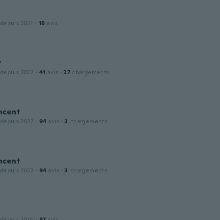
 depuis 2021
·
18
avis
y
 depuis 2022
·
41
avis
·
27
chargements
ncent
 depuis 2022
·
94
avis
·
3
chargements
ncent
 depuis 2022
·
94
avis
·
3
chargements
 depuis 2015
·
87
avis