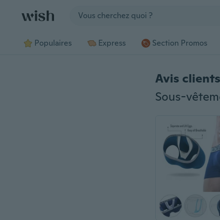
Jump to section
Populaires
Express
Section Promos
Avis client