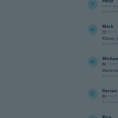
Peter
P
Inscrit de
il y a envi
Márk
M
Inscrit
Klassz, j
il y a envi
Michae
M
Inscrit
Material
il y a 2 ans
Darren
D
Inscrit
il y a 2 ans
Rico