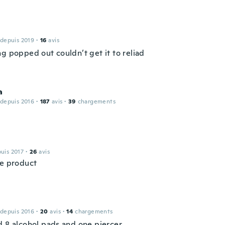
 depuis 2019
·
16
avis
ng popped out couldn’t get it to reliad
a
 depuis 2016
·
187
avis
·
39
chargements
puis 2017
·
26
avis
ce product
 depuis 2016
·
20
avis
·
14
chargements
d 8 alcohol pads and one piercer