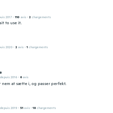
puis 2017
·
110
avis
·
2
chargements
it to use it.
puis 2020
·
2
avis
·
1
chargements
e
 depuis 2016
·
6
avis
 nem at sætte i, og passer perfekt.
 depuis 2019
·
51
avis
·
18
chargements