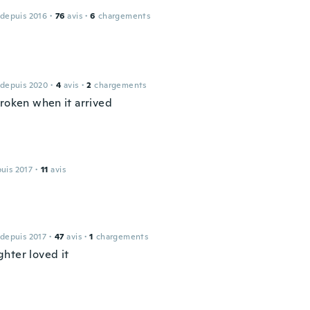
 depuis 2016
·
76
avis
·
6
chargements
 depuis 2020
·
4
avis
·
2
chargements
broken when it arrived
puis 2017
·
11
avis
 depuis 2017
·
47
avis
·
1
chargements
hter loved it