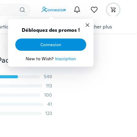
Connexion
Articles pour animaux domestiques
Afficher plus
Débloquez des promos !
Connexion
8 Pcs / Total Piercer + 1 Oreille Anneau + 6 PcsAlcool Pad Nouvelle Sécurité Jetable Oreille Nez Piercing Outils Kit
New to Wish?
Inscription
549
113
100
41
123