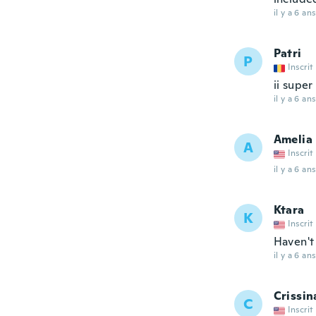
il y a 6 ans
Patri
P
Inscrit
ii super
il y a 6 ans
Amelia
A
Inscrit
il y a 6 ans
Ktara
K
Inscrit
Haven't 
il y a 6 ans
Crissin
C
Inscrit