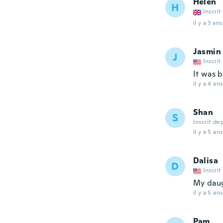
Helen
H
Inscrit
il y a 3 ans
Jasmin
J
Inscrit
It was 
il y a 4 ans
Shan
S
Inscrit de
il y a 5 ans
Dalisa
D
Inscrit
My daug
il y a 5 ans
Pam