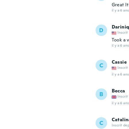
Great I
il y a 6 ans
Darini
D
Inscrit
Took a 
il y a 6 ans
Cassie
C
Inscrit
il y a 6 ans
Becca
B
Inscrit
il y a 6 ans
Catalin
C
Inscrit de