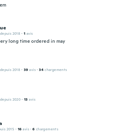
tem
que
 depuis 2018
·
1
avis
very long time ordered in may
 depuis 2018
·
39
avis
·
34
chargements
 depuis 2020
·
13
avis
a
puis 2015
·
16
avis
·
6
chargements