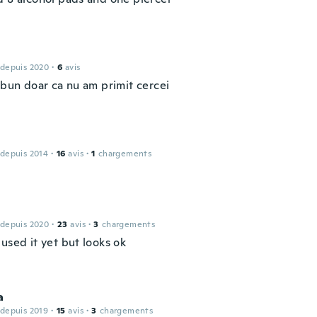
 depuis 2020
·
6
avis
 bun doar ca nu am primit cercei
 depuis 2014
·
16
avis
·
1
chargements
 depuis 2020
·
23
avis
·
3
chargements
used it yet but looks ok
a
 depuis 2019
·
15
avis
·
3
chargements