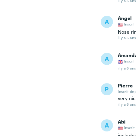
il y a 6 ans
Angel
A
Inscrit
Nose ri
il y a 6 ans
Amand
A
Inscrit
il y a 6 ans
Pierre
P
Inscrit de
very ni
il y a 6 ans
Abi
A
Inscrit
include