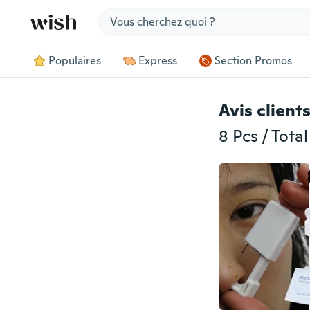
Jump to section
Populaires
Express
Section Promos
Avis client