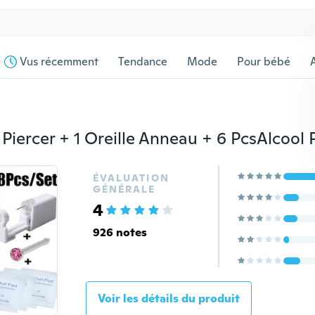
Vus récemment
Tendance
Mode
Pour bébé
s
ÉVALUATION
GÉNÉRALE
4
926 notes
Voir les détails du produit