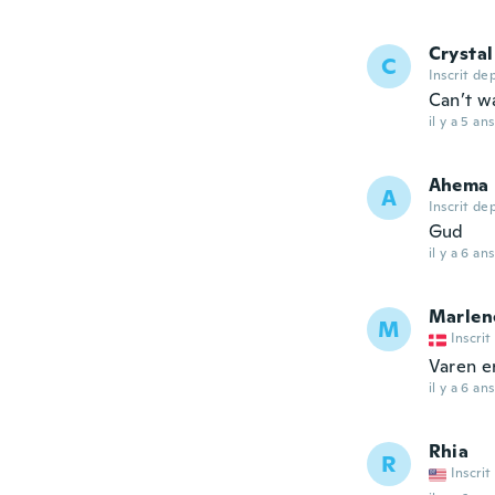
Crystal
C
Inscrit de
Can’t wa
il y a 5 ans
Ahema
A
Inscrit de
Gud
il y a 6 ans
Marlen
M
Inscrit
Varen er
il y a 6 ans
Rhia
R
Inscrit