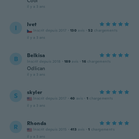
Cool
il y a 3 ans
Ivet
I
Inscrit depuis 2017
·
130
avis
·
52
chargements
il y a 3 ans
Belkisa
B
Inscrit depuis 2018
·
189
avis
·
16
chargements
Odlican
il y a 3 ans
skyler
S
Inscrit depuis 2017
·
40
avis
·
1
chargements
il y a 3 ans
Rhonda
R
Inscrit depuis 2015
·
413
avis
·
1
chargements
il y a 3 ans