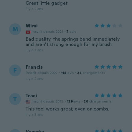
Great little gadget.
il y a 2 ans
Mimi
M
Inscrit depuis 2021
·
7
avis
Bad quality, the springs bend immediately
and aren’t strong enough for my brush
il y a 2 ans
Francis
F
Inscrit depuis 2022
·
118
avis
·
23
chargements
il y a 2 ans
Traci
T
Inscrit depuis 2015
·
129
avis
·
26
chargements
This tool works great, even on combs.
il y a 3 ans
Veverka