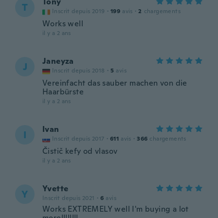
Tony
T
Inscrit depuis 2019
·
199
avis
·
2
chargements
Works well
il y a 2 ans
Janeyza
J
Inscrit depuis 2018
·
5
avis
Vereinfacht das sauber machen von die
Haarbürste
il y a 2 ans
Ivan
I
Inscrit depuis 2017
·
611
avis
·
366
chargements
Čistič kefy od vlasov
il y a 2 ans
Yvette
Y
Inscrit depuis 2021
·
6
avis
Works EXTREMELY well I'm buying a lot
more!!!!!!!!