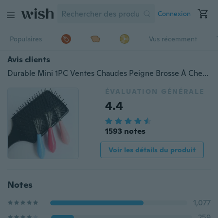
Connexion
Populaires
Vus récemment
Avis clients
Durable Mini 1PC Ventes Chaudes Peigne Brosse À Cheveux Nettoyant Outil Intégré Salon Maison Couleur Essentielle Au Hasard
ÉVALUATION GÉNÉRALE
4.4
1593 notes
Voir les détails du produit
Notes
1,077
259