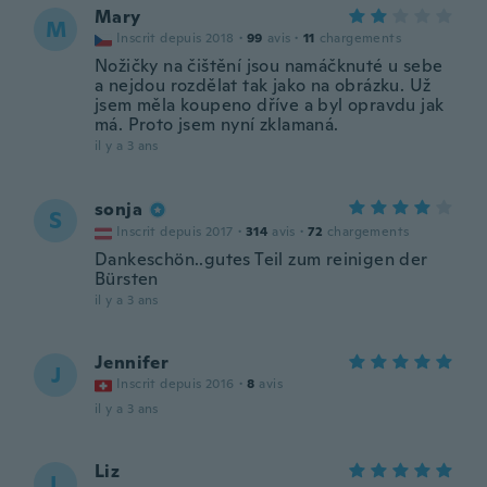
Mary
M
Inscrit depuis 2018
·
99
avis
·
11
chargements
Nožičky na čištění jsou namáčknuté u sebe
a nejdou rozdělat tak jako na obrázku. Už
jsem měla koupeno dříve a byl opravdu jak
má. Proto jsem nyní zklamaná.
il y a 3 ans
sonja
S
Inscrit depuis 2017
·
314
avis
·
72
chargements
Dankeschön..gutes Teil zum reinigen der
Bürsten
il y a 3 ans
Jennifer
J
Inscrit depuis 2016
·
8
avis
il y a 3 ans
Liz
L