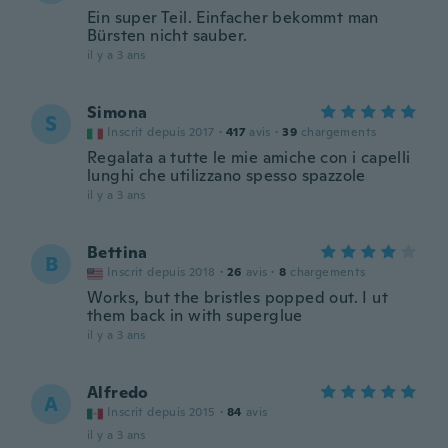
Ein super Teil. Einfacher bekommt man
Bürsten nicht sauber.
il y a 3 ans
Simona
S
Inscrit depuis 2017
·
417
avis
·
39
chargements
Regalata a tutte le mie amiche con i capelli
lunghi che utilizzano spesso spazzole
il y a 3 ans
Bettina
B
Inscrit depuis 2018
·
26
avis
·
8
chargements
Works, but the bristles popped out. I ut
them back in with superglue
il y a 3 ans
Alfredo
A
Inscrit depuis 2015
·
84
avis
il y a 3 ans