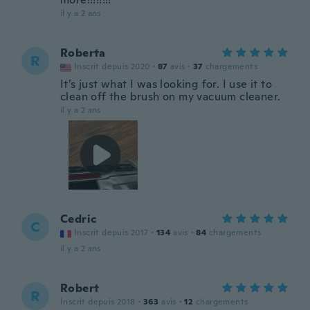
il y a 2 ans
Roberta
R
Inscrit depuis 2020
·
87
avis
·
37
chargements
It’s just what I was looking for. I use it to
clean off the brush on my vacuum cleaner.
il y a 2 ans
Cedric
C
Inscrit depuis 2017
·
134
avis
·
84
chargements
il y a 2 ans
Robert
R
Inscrit depuis 2018
·
363
avis
·
12
chargements