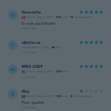
Henriette
H
Inscrit depuis 2017
·
215
avis
·
15
chargements
Er som på billedet
il y a 3 ans
c@ctss.ca
C
Inscrit depuis 2020
·
96
avis
il y a 3 ans
MRS JUDY
M
Inscrit depuis 2021
·
234
avis
il y a 3 ans
Aby
A
Inscrit depuis 2020
·
152
avis
·
6
chargements
Poor quality
il y a 3 ans