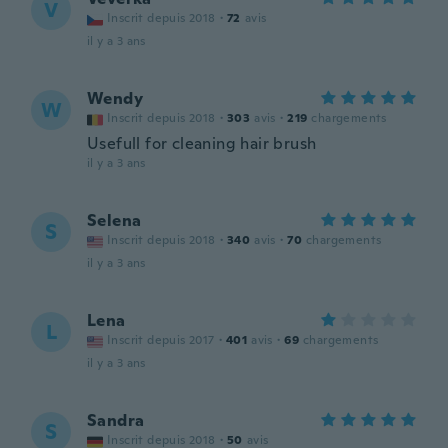
V
Inscrit depuis 2018
·
72
avis
il y a 3 ans
Wendy
W
Inscrit depuis 2018
·
303
avis
·
219
chargements
Usefull for cleaning hair brush
il y a 3 ans
Selena
S
Inscrit depuis 2018
·
340
avis
·
70
chargements
il y a 3 ans
Lena
L
Inscrit depuis 2017
·
401
avis
·
69
chargements
il y a 3 ans
Sandra
S
Inscrit depuis 2018
·
50
avis