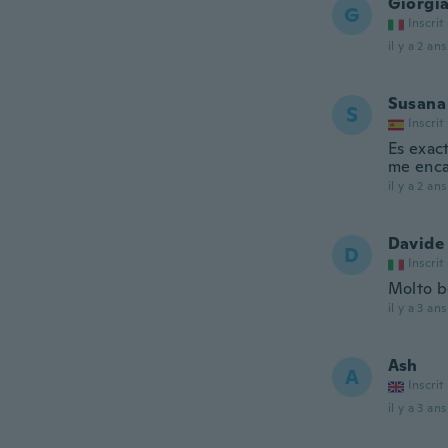
Giorgi
G
Inscrit
il y a 2 ans
Susana
S
Inscrit
Es exac
me enc
il y a 2 ans
Davide
D
Inscrit
Molto be
il y a 3 ans
Ash
A
Inscrit
il y a 3 ans