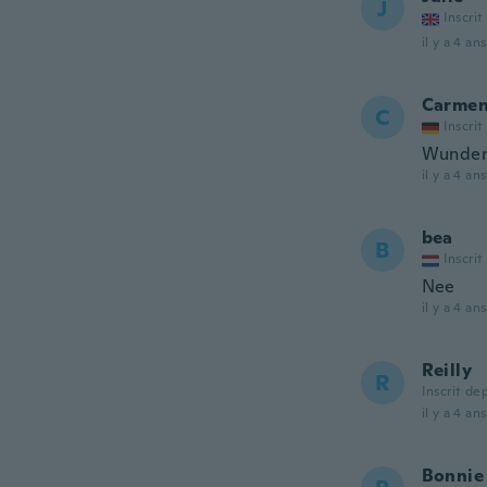
J
Inscrit
il y a 4 ans
Carme
C
Inscrit
Wunders
il y a 4 ans
bea
B
Inscrit
Nee
il y a 4 ans
Reilly
R
Inscrit de
il y a 4 ans
Bonnie