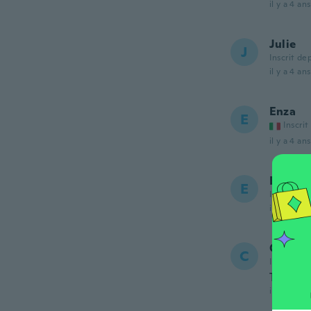
il y a 4 ans
Julie
J
Inscrit de
il y a 4 ans
Enza
E
Inscrit
il y a 4 ans
Erin
E
Inscrit de
il y a 4 ans
Cather
C
Inscrit de
Très bi
il y a 4 ans