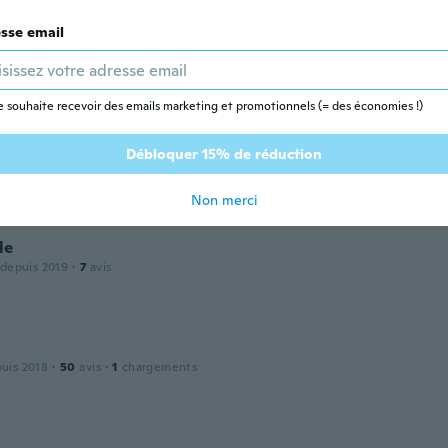
ios
sse email
puis 2020
·
10
avis
·
2
chargements
enau schnell geliefert. Aber Qualität 0815
e souhaite recevoir des emails marketing et promotionnels (= des économies !)
rie
Débloquer 15% de réduction
 depuis 2019
·
4
avis
Non merci
le
 depuis 2019
·
7
avis
puis 2018
·
50
avis
·
1
chargements