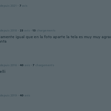
a
 depuis 2021
·
7
avis
 depuis 2018
·
23
avis
·
13
chargements
tamente igual que en la foto aparte la tela es muy muy agra
anta
 depuis 2016
·
40
avis
·
7
chargements
lli
 depuis 2019
·
40
avis