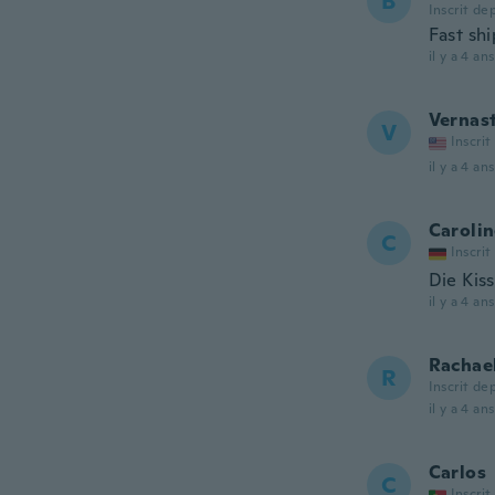
B
Inscrit de
Fast sh
il y a 4 ans
Vernas
V
Inscrit
il y a 4 ans
Caroli
C
Inscrit
Die Kis
il y a 4 ans
Rachae
R
Inscrit de
il y a 4 ans
Carlos
C
Inscrit