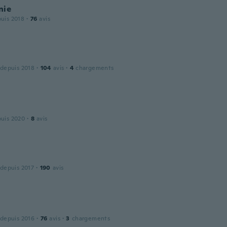
nie
puis 2018
·
76
avis
 depuis 2018
·
104
avis
·
4
chargements
puis 2020
·
8
avis
 depuis 2017
·
190
avis
 depuis 2016
·
76
avis
·
3
chargements