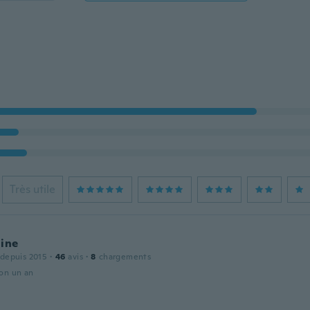
Très utile
line
 depuis 2015
·
46
avis
·
8
chargements
ron un an