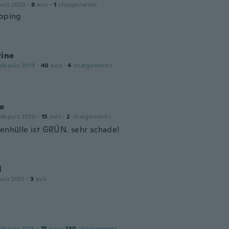
puis 2020
·
8
avis
·
1
chargements
ipping
tine
 depuis 2019
·
40
avis
·
4
chargements
ne
 depuis 2020
·
15
avis
·
2
chargements
senhülle ist GRÜN. sehr schade!
l
puis 2021
·
3
avis
 depuis 2016
·
71
avis
·
130
chargements