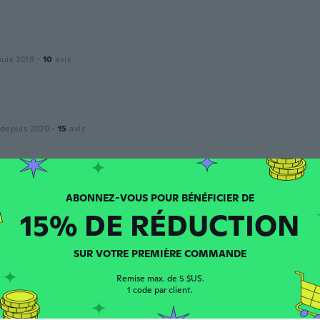
puis 2019
·
10
avis
 depuis 2020
·
15
avis
puis 2020
·
15
avis
15% DE RÉDUCTION
SUR VOTRE PREMIÈRE COMMANDE
ine
puis 2019
·
26
avis
Remise max. de 5 $US.
en
1 code par client.