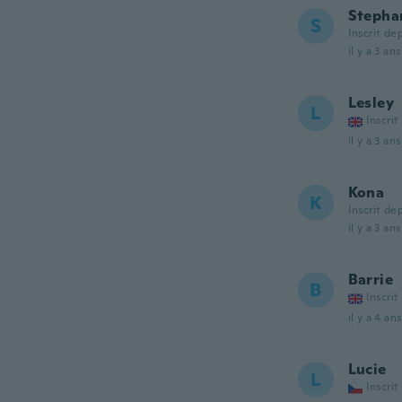
Stepha
S
Inscrit de
il y a 3 ans
Lesley
L
Inscrit
il y a 3 ans
Kona
K
Inscrit de
il y a 3 ans
Barrie
B
Inscrit
il y a 4 ans
Lucie
L
Inscrit