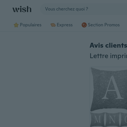
Jump to section
Populaires
Express
Section Promos
Avis client