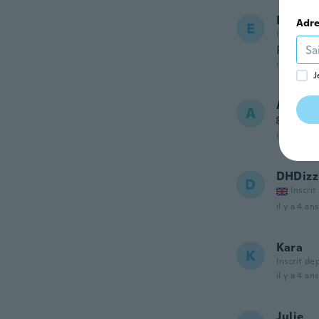
Efthym
Adre
E
Inscrit de
Passt g
il y a 4 ans
J
Annema
A
Inscrit
il y a 4 ans
DHDizz
D
Inscrit
il y a 4 ans
Kara
K
Inscrit de
il y a 4 ans
Julie