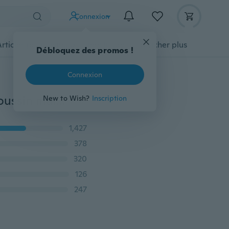
Connexion
Articles pour animaux domestiques
Afficher plus
Débloquez des promos !
Connexion
Lettre imprimé argent jeter taie d'oreiller housse de coussin maison canapé lit décor
New to Wish?
Inscription
1,427
378
320
126
247