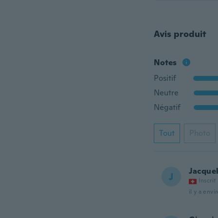
Avis produit
Notes
Positif
Neutre
Négatif
Tout
Photo
Jacque
J
Inscrit
il y a envi