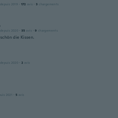
 depuis 2019
·
172
avis
·
3
chargements
n
 depuis 2020
·
35
avis
·
9
chargements
chön die Kissen.
 depuis 2020
·
2
avis
puis 2021
·
5
avis