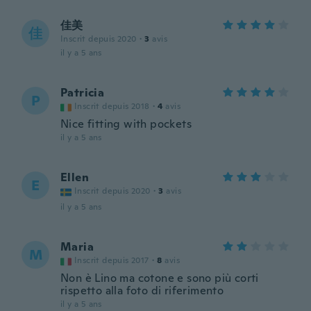
佳美
佳
Inscrit depuis 2020
·
3
avis
il y a 5 ans
Patricia
P
Inscrit depuis 2018
·
4
avis
Nice fitting with pockets
il y a 5 ans
Ellen
E
Inscrit depuis 2020
·
3
avis
il y a 5 ans
Maria
M
Inscrit depuis 2017
·
8
avis
Non è Lino ma cotone e sono più corti
rispetto alla foto di riferimento
il y a 5 ans