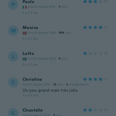
Paola
P
Inscrit depuis 2015
·
7
avis
il y a 5 ans
Monica
M
Inscrit depuis 2018
·
106
avis
il y a 5 ans
Lotta
L
Inscrit depuis 2018
·
3
avis
il y a 5 ans
Christine
C
Inscrit depuis 2017
·
12
avis
·
2
chargements
Un peu grand mais très jolie
il y a 5 ans
Chantelle
C
Inscrit depuis 2021
·
7
avis