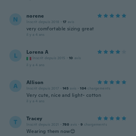
norene
N
Inscrit depuis 2018
·
17
avis
very comfortable sizing great
il y a 4 ans
Lorena A
L
Inscrit depuis 2015
·
10
avis
il y a 4 ans
Allison
A
Inscrit depuis 2017
·
145
avis
·
104
chargements
Very cute, nice and light- cotton
il y a 4 ans
Tracey
T
Inscrit depuis 2021
·
780
avis
·
9
chargements
Wearing them now😊