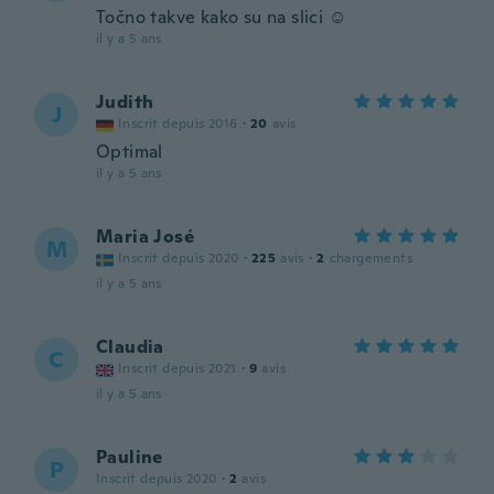
Točno takve kako su na slici ☺️
il y a 5 ans
Judith
J
Inscrit depuis 2016
·
20
avis
Optimal
il y a 5 ans
Maria José
M
Inscrit depuis 2020
·
225
avis
·
2
chargements
il y a 5 ans
Claudia
C
Inscrit depuis 2021
·
9
avis
il y a 5 ans
Pauline
P
Inscrit depuis 2020
·
2
avis