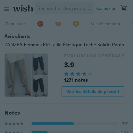
Connexion
Populaires
Vus récemment
Avis clients
ZANZEA Femmes Été Taille Élastique Lâche Solide Pantalon Dames Coton Lin Pantalon
ÉVALUATION GÉNÉRALE
3.9
1271 notes
Voir les détails du produit
Notes
619
247