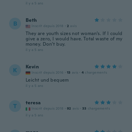
il y a 5 ans
Beth
B
Inscrit depuis 2018
·
2
avis
They are youth sizes not woman’s. If I could
give a zero, I would have. Total waste of my
money. Don’t buy.
il y a 5 ans
Kevin
K
Inscrit depuis 2016
·
13
avis
·
4
chargements
Leicht und bequem
il y a 5 ans
teresa
T
Inscrit depuis 2018
·
92
avis
·
33
chargements
il y a 5 ans