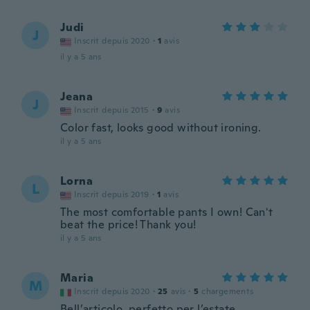
Judi
J
Inscrit depuis 2020
·
1
avis
il y a 5 ans
Jeana
J
Inscrit depuis 2015
·
9
avis
Color fast, looks good without ironing.
il y a 5 ans
Lorna
L
Inscrit depuis 2019
·
1
avis
The most comfortable pants I own! Canʻt
beat the price! Thank you!
il y a 5 ans
Maria
M
Inscrit depuis 2020
·
25
avis
·
5
chargements
Bell’articolo, perfetto per l’estate