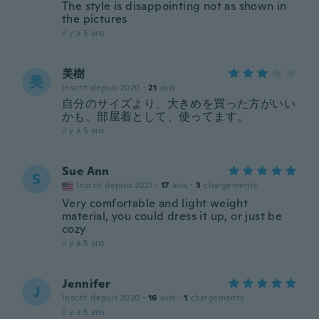
The style is disappointing not as shown in
the pictures
il y a 5 ans
美樹
美
Inscrit depuis 2020
·
21
avis
自分のサイズより、大きめを買った方がいい
かも。部屋着として、使ってます。
il y a 5 ans
Sue Ann
S
Inscrit depuis 2021
·
17
avis
·
3
chargements
Very comfortable and light weight
material, you could dress it up, or just be
cozy
il y a 5 ans
Jennifer
J
Inscrit depuis 2020
·
16
avis
·
1
chargements
il y a 5 ans