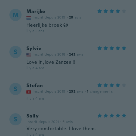
Marijke
M
Inscrit depuis 2019
·
29
avis
Heerlijke broek 😃
il y a 3 ans
Sylvie
S
Inscrit depuis 2018
·
242
avis
Love it ,love Zanzea !!
il y a 4 ans
Stefan
S
Inscrit depuis 2019
·
232
avis
·
1
chargements
il y a 4 ans
Sally
S
Inscrit depuis 2021
·
4
avis
Very comfortable. I love them.
il y a 4 ans