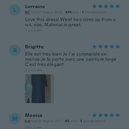
Lorraine
L
Inscrit depuis 2023
·
274
avis
·
1
chargements
Love this dress! Went two sizes up from a
u.s. size. Material is great.
il y a 2 ans
Brigitte
B
Elle est très bien Je l’ai commandé en
marine Je la porte avec une ceinture large
C’est très élégant
il y a 2 ans
Monica
M
Inscrit depuis 2017
·
93
avis
·
3
chargements
il y a 2 ans