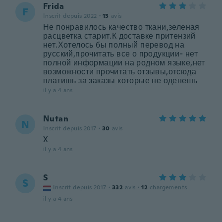
Frida
F
Inscrit depuis 2022
·
13
avis
Не понравилось качество ткани,зеленая
расцветка старит.К доставке притензий
нет.Хотелось бы полный перевод на
русский,прочитать все о продукции- нет
полной информации на родном языке,нет
возможности прочитать отзывы,отсюда
платишь за заказы которые не оденешь
il y a 4 ans
Nutan
N
Inscrit depuis 2017
·
30
avis
X
il y a 4 ans
S
S
Inscrit depuis 2017
·
332
avis
·
12
chargements
il y a 4 ans