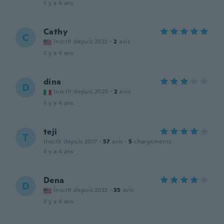
il y a 4 ans
Cathy
C
Inscrit depuis 2022
·
2
avis
il y a 4 ans
dina
D
Inscrit depuis 2020
·
2
avis
il y a 4 ans
teji
T
Inscrit depuis 2017
·
57
avis
·
5
chargements
il y a 4 ans
Dena
D
Inscrit depuis 2022
·
35
avis
il y a 4 ans