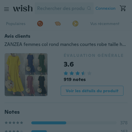
Connexion
Populaires
Vus récemment
Avis clients
ZANZEA femmes col rond manches courtes robe taille haute à pois longue robe lâche
ÉVALUATION GÉNÉRALE
3.6
919 notes
Voir les détails du produit
Notes
378
163