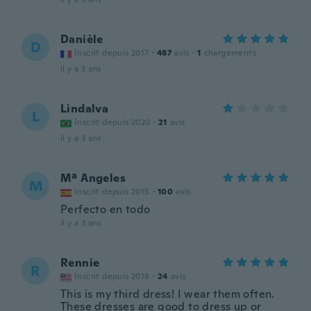
Danièle
D
Inscrit depuis 2017
·
487
avis
·
1
chargements
il y a 3 ans
Lindalva
L
Inscrit depuis 2020
·
21
avis
il y a 3 ans
Mª Angeles
M
Inscrit depuis 2015
·
100
avis
Perfecto en todo
il y a 3 ans
Rennie
R
Inscrit depuis 2018
·
24
avis
This is my third dress! I wear them often.
These dresses are good to dress up or