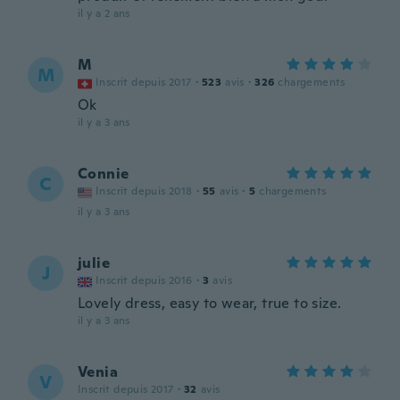
il y a 2 ans
M
M
Inscrit depuis 2017
·
523
avis
·
326
chargements
Ok
il y a 3 ans
Connie
C
Inscrit depuis 2018
·
55
avis
·
5
chargements
il y a 3 ans
julie
J
Inscrit depuis 2016
·
3
avis
Lovely dress, easy to wear, true to size.
il y a 3 ans
Venia
V
Inscrit depuis 2017
·
32
avis