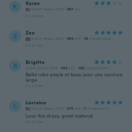
Karen
K
Inscrit depuis 2018
·
367
avis
il y a 2 ans
Zoe
Z
Inscrit depuis 2022
·
104
avis
·
16
chargements
il y a 2 ans
Brigitte
B
Inscrit depuis 2018
·
223
avis
·
102
chargements
Belle robe ample et beau avec une ceinture
large
il y a 2 ans
Lorraine
L
Inscrit depuis 2023
·
274
avis
·
1
chargements
Love this dress, great material
il y a 2 ans