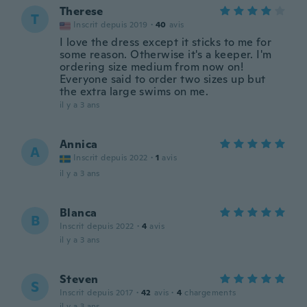
Therese
T
Inscrit depuis 2019
·
40
avis
I love the dress except it sticks to me for
some reason. Otherwise it's a keeper. I'm
ordering size medium from now on!
Everyone said to order two sizes up but
the extra large swims on me.
il y a 3 ans
Annica
A
Inscrit depuis 2022
·
1
avis
il y a 3 ans
Blanca
B
Inscrit depuis 2022
·
4
avis
il y a 3 ans
Steven
S
Inscrit depuis 2017
·
42
avis
·
4
chargements
il y a 3 ans