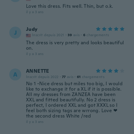
Love this dress. Fits well. Thin, but o.k.
il y a 3 ans
Judy
J
Inscrit depuis 2021
·
39
avis
·
6
chargements
The dress is very pretty and looks beautiful
on.
il y a 3 ans
ANNETTE
A
Inscrit depuis 2022
·
77
avis
·
61
chargements
No 1 -Nice dress but miles too big, I would
like to exchange it for a XL if it is possible.
All my dresses from ZANZEA have been
XXL and fitted beautifully. No 2 dress is
perfect, I ordered XXL and got XXXL so I
feel both sizing tags are wrrong. Love ❤
the second dress White /red
il y a 3 ans