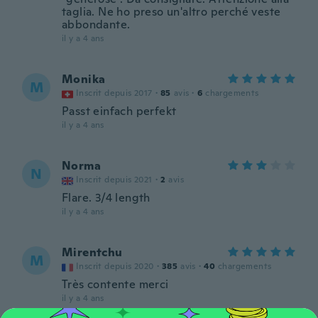
taglia. Ne ho preso un'altro perché veste
abbondante.
il y a 4 ans
Monika
M
Inscrit depuis 2017
·
85
avis
·
6
chargements
Passt einfach perfekt
il y a 4 ans
Norma
N
Inscrit depuis 2021
·
2
avis
Flare. 3/4 length
il y a 4 ans
Mirentchu
M
Inscrit depuis 2020
·
385
avis
·
40
chargements
Très contente merci
il y a 4 ans