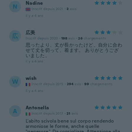
Nadine
N
Inscrit depuis 2021
·
2
avis
il y a 4 ans
広美
広
Inscrit depuis 2020
·
198
avis
·
26
chargements
思ったより、丈が長かったけど、自分に合わ
せて丈を切って、着ます。 ありがとうござ
いました。
il y a 4 ans
wish
W
Inscrit depuis 2015
·
294
avis
·
90
chargements
il y a 4 ans
Antonella
A
Inscrit depuis 2017
·
21
avis
L'abito scivola bene sul corpo rendendo
armoniose le forme, anche quelle
"generose". Da consigliare. Attenzione alla