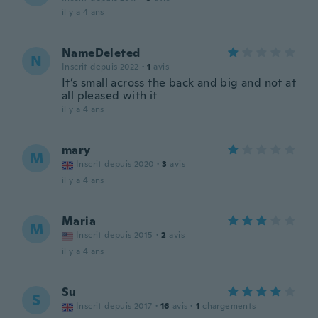
il y a 4 ans
NameDeleted
N
Inscrit depuis 2022
·
1
avis
It’s small across the back and big and not at
all pleased with it
il y a 4 ans
mary
M
Inscrit depuis 2020
·
3
avis
il y a 4 ans
Maria
M
Inscrit depuis 2015
·
2
avis
il y a 4 ans
Su
S
Inscrit depuis 2017
·
16
avis
·
1
chargements