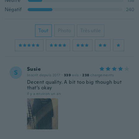
Neutre
138
Négatif
240
Tout
Photo
Très utile
Susie
S
Inscrit depuis 2017
·
339
avis
·
238
chargements
Decent quality. A bit too big though but
that’s okay
il y a environ un an