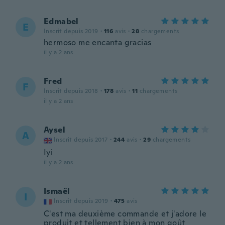
Edmabel
E
Inscrit depuis 2019
·
116
avis
·
28
chargements
hermoso me encanta gracias
il y a 2 ans
Fred
F
Inscrit depuis 2018
·
178
avis
·
11
chargements
il y a 2 ans
Aysel
A
Inscrit depuis 2017
·
244
avis
·
29
chargements
Iyi
il y a 2 ans
Ismaël
I
Inscrit depuis 2019
·
475
avis
C'est ma deuxième commande et j'adore le
produit et tellement bien à mon goût