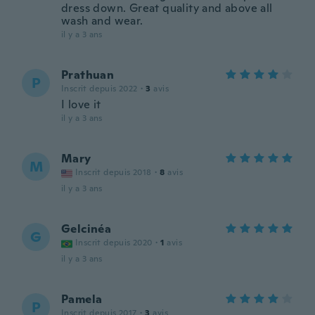
dress down. Great quality and above all
wash and wear.
il y a 3 ans
Prathuan
P
Inscrit depuis 2022
·
3
avis
I love it
il y a 3 ans
Mary
M
Inscrit depuis 2018
·
8
avis
il y a 3 ans
Gelcinéa
G
Inscrit depuis 2020
·
1
avis
il y a 3 ans
Pamela
P
Inscrit depuis 2017
·
3
avis