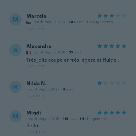
Marcela
M
Inscrit depuis 2021
·
504
avis
·
1
chargements
il y a 2 ans
Alexandra
A
Inscrit depuis 2018
·
55
avis
Très jolie coupe et très légère et fluide .
il y a 2 ans
Nilda N.
N
Inscrit depuis 2023
·
4
avis
il y a 2 ans
Migdi
M
Inscrit depuis 2015
·
116
avis
·
34
chargements
Bello
il y a 2 ans