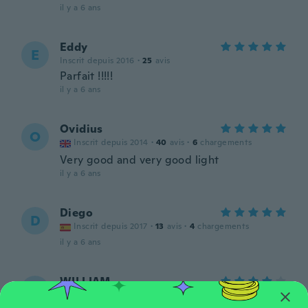
il y a 6 ans
Eddy
E
Inscrit depuis 2016
·
25
avis
Parfait !!!!!
il y a 6 ans
Ovidius
O
Inscrit depuis 2014
·
40
avis
·
6
chargements
Very good and very good light
il y a 6 ans
Diego
D
Inscrit depuis 2017
·
13
avis
·
4
chargements
il y a 6 ans
WILLIAM
W
Inscrit depuis 2017
·
3
avis