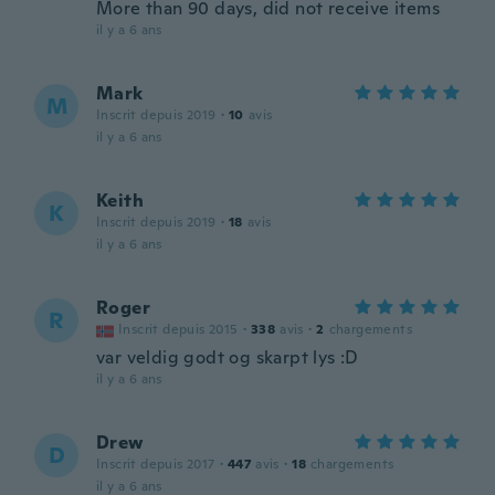
More than 90 days, did not receive items
il y a 6 ans
Mark
M
Inscrit depuis 2019
·
10
avis
il y a 6 ans
Keith
K
Inscrit depuis 2019
·
18
avis
il y a 6 ans
Roger
R
Inscrit depuis 2015
·
338
avis
·
2
chargements
var veldig godt og skarpt lys :D
il y a 6 ans
Drew
D
Inscrit depuis 2017
·
447
avis
·
18
chargements
il y a 6 ans