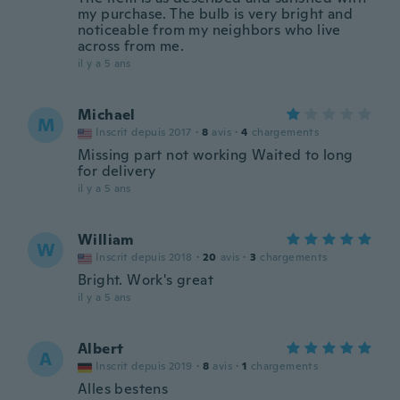
my purchase. The bulb is very bright and
noticeable from my neighbors who live
across from me.
il y a 5 ans
Michael
M
Inscrit depuis 2017
·
8
avis
·
4
chargements
Missing part not working Waited to long
for delivery
il y a 5 ans
William
W
Inscrit depuis 2018
·
20
avis
·
3
chargements
Bright. Work's great
il y a 5 ans
Albert
A
Inscrit depuis 2019
·
8
avis
·
1
chargements
Alles bestens