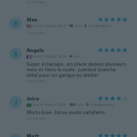
il y a 6 ans
Alex
A
Inscrit depuis 2013
·
16
avis
·
2
chargements
il y a 6 ans
Angelo
A
Inscrit depuis 2019
·
6
avis
Super éclairage...en place depuis plusieurs
mois et tiens la route. Lumière blanche
idéal pour un garage ou atelier
il y a 6 ans
Jairo
J
Inscrit depuis 2019
·
101
avis
·
2
chargements
Muito bom. Estou muito satisfeito.
il y a 6 ans
Matt