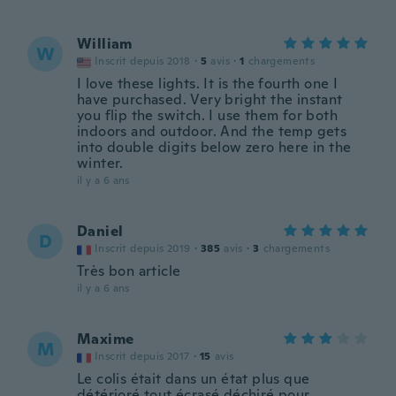
William
W
Inscrit depuis 2018
·
5
avis
·
1
chargements
I love these lights. It is the fourth one I
have purchased. Very bright the instant
you flip the switch. I use them for both
indoors and outdoor. And the temp gets
into double digits below zero here in the
winter.
il y a 6 ans
Daniel
D
Inscrit depuis 2019
·
385
avis
·
3
chargements
Très bon article
il y a 6 ans
Maxime
M
Inscrit depuis 2017
·
15
avis
Le colis était dans un état plus que
détérioré tout écrasé déchiré pour