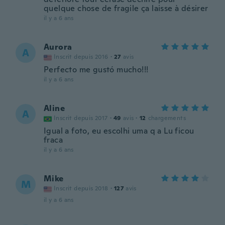
quelque chose de fragile ça laisse à désirer
il y a 6 ans
Aurora
A
Inscrit depuis 2016
·
27
avis
Perfecto me gustó mucho!!!
il y a 6 ans
Aline
A
Inscrit depuis 2017
·
49
avis
·
12
chargements
Igual a foto, eu escolhi uma q a Lu ficou
fraca
il y a 6 ans
Mike
M
Inscrit depuis 2018
·
127
avis
il y a 6 ans