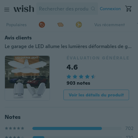
Connexion
Populaires
Vus récemment
Avis clients
Le garage de LED allume les lumières déformables de garage de plafond de 45 / W60W E27 4500LM avec les panneaux réglables de 3/4 a mené l'éclairage de garage pour l'entrepôt de sous-sol d'atelier
ÉVALUATION GÉNÉRALE
4.6
903 notes
Voir les détails du produit
Notes
702
120