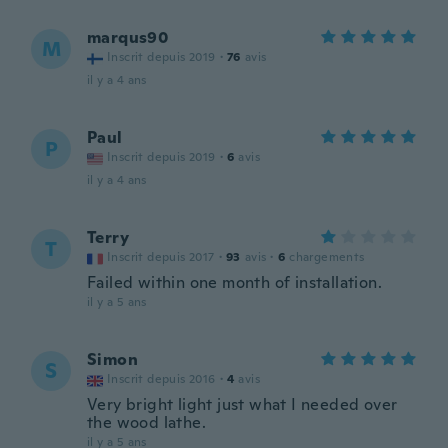
marqus90
M
Inscrit depuis 2019
·
76
avis
il y a 4 ans
Paul
P
Inscrit depuis 2019
·
6
avis
il y a 4 ans
Terry
T
Inscrit depuis 2017
·
93
avis
·
6
chargements
Failed within one month of installation.
il y a 5 ans
Simon
S
Inscrit depuis 2016
·
4
avis
Very bright light just what I needed over
the wood lathe.
il y a 5 ans