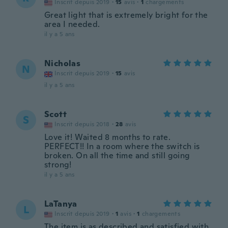
Inscrit depuis 2019
·
15
avis
·
1
chargements
Great light that is extremely bright for the
area I needed.
il y a 5 ans
Nicholas
N
Inscrit depuis 2019
·
15
avis
il y a 5 ans
Scott
S
Inscrit depuis 2018
·
28
avis
Love it! Waited 8 months to rate.
PERFECT!! In a room where the switch is
broken. On all the time and still going
strong!
il y a 5 ans
LaTanya
L
Inscrit depuis 2019
·
1
avis
·
1
chargements
The item is as described and satisfied with