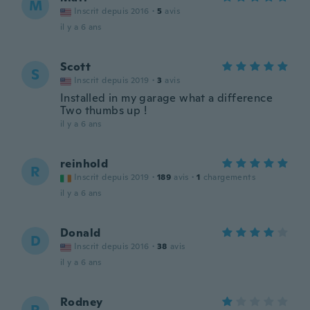
M
Inscrit depuis 2016
·
5
avis
il y a 6 ans
Scott
S
Inscrit depuis 2019
·
3
avis
Installed in my garage what a difference
Two thumbs up !
il y a 6 ans
reinhold
R
Inscrit depuis 2019
·
189
avis
·
1
chargements
il y a 6 ans
Donald
D
Inscrit depuis 2016
·
38
avis
il y a 6 ans
Rodney