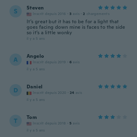
Steven
S
Inscrit depuis 2016
·
3
avis
·
2
chargements
It’s great but it has to be for a light that
goes facing down mine is faces to the side
so it’s a little wonky
il y a 5 ans
Angelo
A
Inscrit depuis 2019
·
6
avis
il y a 5 ans
Daniel
D
Inscrit depuis 2020
·
24
avis
il y a 5 ans
Tom
T
Inscrit depuis 2018
·
5
avis
il y a 5 ans