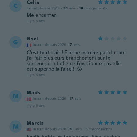
Celia
C
Inscrit depuis 2015
·
55
avis
·
19
chargements
Me encantan
il y a 6 ans
Gael
G
Inscrit depuis 2020
·
7
avis
C'est tout clair ! Elle ne marche pas du tout
j'ai fait plusieurs branchement sur le
secteur sur et elle ne fonctionne pas elle
est superbe la faire!!!!😖
il y a 6 ans
Mads
M
Inscrit depuis 2020
·
17
avis
il y a 6 ans
Marcia
M
Inscrit depuis 2020
·
10
avis
·
3
chargements
Really lights up the garage. Smaller than