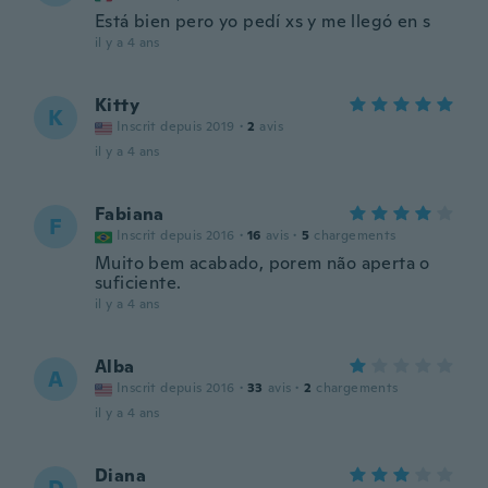
Está bien pero yo pedí xs y me llegó en s
il y a 4 ans
Kitty
K
Inscrit depuis 2019
·
2
avis
il y a 4 ans
Fabiana
F
Inscrit depuis 2016
·
16
avis
·
5
chargements
Muito bem acabado, porem não aperta o
suficiente.
il y a 4 ans
Alba
A
Inscrit depuis 2016
·
33
avis
·
2
chargements
il y a 4 ans
Diana