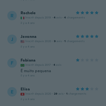
Rachele
R
Inscrit depuis 2019
·
4
avis
·
4
chargements
il y a 4 ans
Javonna
J
Inscrit depuis 2020
·
9
avis
·
1
chargements
il y a 4 ans
Fabiana
F
Inscrit depuis 2017
·
4
avis
Ë muito pequena
il y a 4 ans
Elisa
E
Inscrit depuis 2020
·
29
avis
·
1
chargements
il y a 4 ans