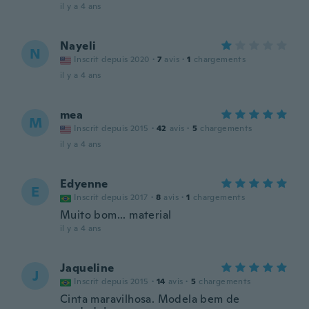
il y a 4 ans
Nayeli
N
Inscrit depuis 2020
·
7
avis
·
1
chargements
il y a 4 ans
mea
M
Inscrit depuis 2015
·
42
avis
·
5
chargements
il y a 4 ans
Edyenne
E
Inscrit depuis 2017
·
8
avis
·
1
chargements
Muito bom... material
il y a 4 ans
Jaqueline
J
Inscrit depuis 2015
·
14
avis
·
5
chargements
Cinta maravilhosa. Modela bem de