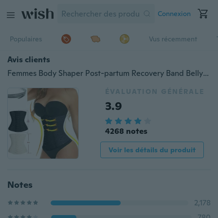
Connexion
Populaires
Vus récemment
Avis clients
Femmes Body Shaper Post-partum Recovery Band Belly Slim Wrap Shapewear Underbust Corset Trainer Gym
ÉVALUATION GÉNÉRALE
3.9
4268 notes
Voir les détails du produit
Notes
2,178
780