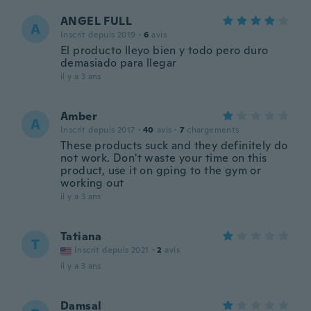
ANGEL FULL
A
Inscrit depuis 2019
·
6
avis
El producto lleyo bien y todo pero duro
demasiado para llegar
il y a 3 ans
Amber
A
Inscrit depuis 2017
·
40
avis
·
7
chargements
These products suck and they definitely do
not work. Don't waste your time on this
product, use it on gping to the gym or
working out
il y a 3 ans
Tatiana
T
Inscrit depuis 2021
·
2
avis
il y a 3 ans
Damsal