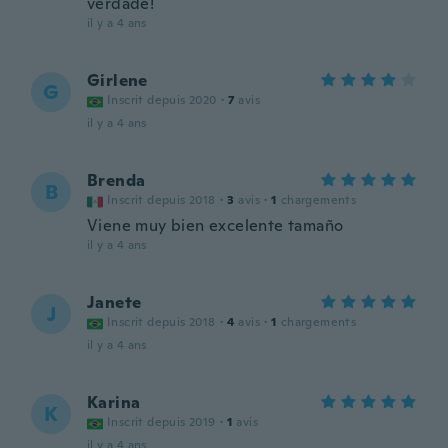
verdade!
il y a 4 ans
Girlene
G
Inscrit depuis 2020
·
7
avis
il y a 4 ans
Brenda
B
Inscrit depuis 2018
·
3
avis
·
1
chargements
Viene muy bien excelente tamaño
il y a 4 ans
Janete
J
Inscrit depuis 2018
·
4
avis
·
1
chargements
il y a 4 ans
Karina
K
Inscrit depuis 2019
·
1
avis
il y a 4 ans