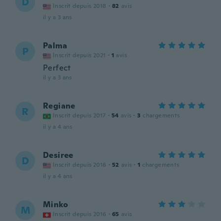
D
Inscrit depuis 2018
·
82
avis
il y a 3 ans
Palma
P
Inscrit depuis 2021
·
1
avis
Perfect
il y a 3 ans
Regiane
R
Inscrit depuis 2017
·
54
avis
·
3
chargements
il y a 4 ans
Desiree
D
Inscrit depuis 2016
·
52
avis
·
1
chargements
il y a 4 ans
Minko
M
Inscrit depuis 2016
·
65
avis