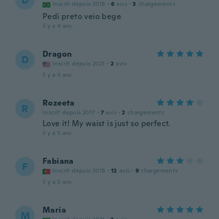
D
Inscrit depuis 2018
·
6
avis
·
3
chargements
Pedi preto veio bege
il y a 4 ans
Dragon
D
Inscrit depuis 2021
·
2
avis
il y a 4 ans
Rozeeta
R
Inscrit depuis 2017
·
7
avis
·
2
chargements
Love it! My waist is just so perfect.
il y a 5 ans
Fabiana
F
Inscrit depuis 2018
·
12
avis
·
9
chargements
il y a 5 ans
Maria
M