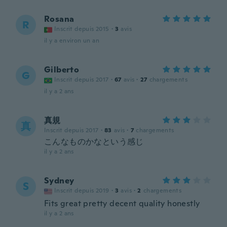
Rosana
R
Inscrit depuis 2015
·
3
avis
il y a environ un an
Gilberto
G
Inscrit depuis 2017
·
67
avis
·
27
chargements
il y a 2 ans
真規
真
Inscrit depuis 2017
·
83
avis
·
7
chargements
こんなものかなという感じ
il y a 2 ans
Sydney
S
Inscrit depuis 2019
·
3
avis
·
2
chargements
Fits great pretty decent quality honestly
il y a 2 ans