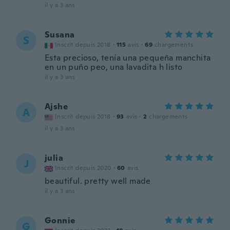
il y a 3 ans
Susana
S
Inscrit depuis 2018
·
115
avis
·
69
chargements
Esta precioso, tenía una pequeña manchita
en un puño peo, una lavadita h listo
il y a 3 ans
Ajshe
A
Inscrit depuis 2018
·
93
avis
·
2
chargements
il y a 3 ans
julia
J
Inscrit depuis 2020
·
60
avis
beautiful. pretty well made
il y a 3 ans
Gonnie
G