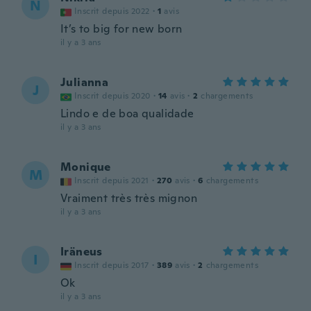
N
Inscrit depuis 2022
·
1
avis
It’s to big for new born
il y a 3 ans
Julianna
J
Inscrit depuis 2020
·
14
avis
·
2
chargements
Lindo e de boa qualidade
il y a 3 ans
Monique
M
Inscrit depuis 2021
·
270
avis
·
6
chargements
Vraiment très très mignon
il y a 3 ans
Iräneus
I
Inscrit depuis 2017
·
389
avis
·
2
chargements
Ok
il y a 3 ans