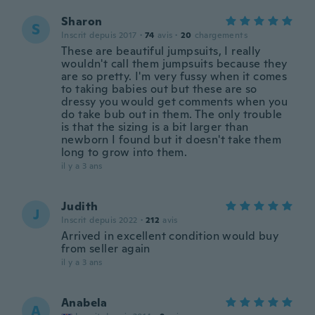
Sharon
S
Inscrit depuis 2017
·
74
avis
·
20
chargements
These are beautiful jumpsuits, I really
wouldn't call them jumpsuits because they
are so pretty. I'm very fussy when it comes
to taking babies out but these are so
dressy you would get comments when you
do take bub out in them. The only trouble
is that the sizing is a bit larger than
newborn I found but it doesn't take them
long to grow into them.
il y a 3 ans
Judith
J
Inscrit depuis 2022
·
212
avis
Arrived in excellent condition would buy
from seller again
il y a 3 ans
Anabela
A