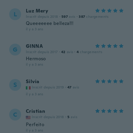
Luz Mery
L
Inscrit depuis 2018
·
597
avis
·
387
chargements
Queeeeeee belleza!!!
il y a 3 ans
GINNA
G
Inscrit depuis 2017
·
42
avis
·
4
chargements
Hermoso
il y a 3 ans
Silvia
S
Inscrit depuis 2019
·
47
avis
il y a 3 ans
Cristian
C
Inscrit depuis 2018
·
5
avis
Perfeito
il y a 3 ans