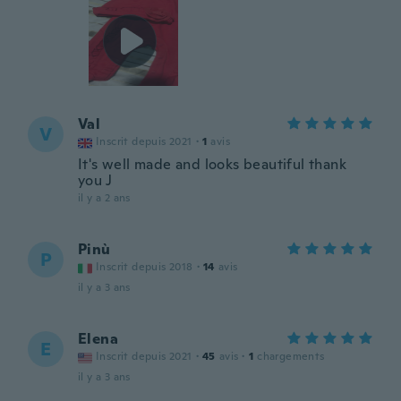
Val
V
Inscrit depuis 2021
·
1
avis
It's well made and looks beautiful thank
you J
il y a 2 ans
Pinù
P
Inscrit depuis 2018
·
14
avis
il y a 3 ans
Elena
E
Inscrit depuis 2021
·
45
avis
·
1
chargements
il y a 3 ans