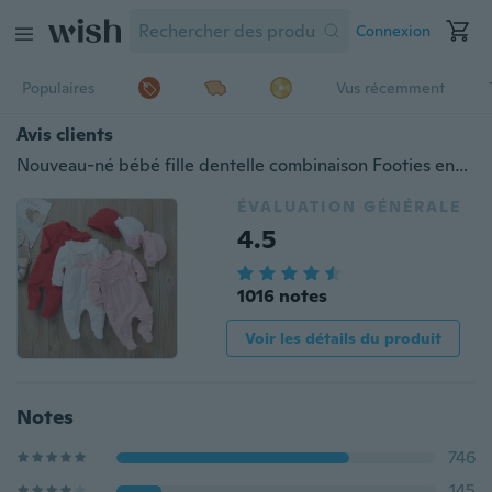
Connexion
Populaires
Vus récemment
Avis clients
Nouveau-né bébé fille dentelle combinaison Footies ensemble avec casquette sac de couchage vêtements de bébé pour bébé
ÉVALUATION GÉNÉRALE
4.5
1016 notes
Voir les détails du produit
Notes
746
145