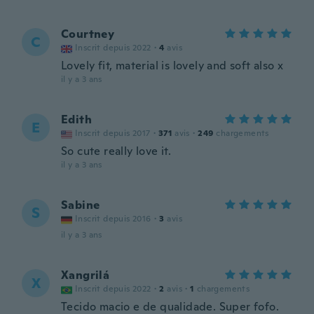
Courtney
C
Inscrit depuis 2022
·
4
avis
Lovely fit, material is lovely and soft also x
il y a 3 ans
Edith
E
Inscrit depuis 2017
·
371
avis
·
249
chargements
So cute really love it.
il y a 3 ans
Sabine
S
Inscrit depuis 2016
·
3
avis
il y a 3 ans
Xangrilá
X
Inscrit depuis 2022
·
2
avis
·
1
chargements
Tecido macio e de qualidade. Super fofo.