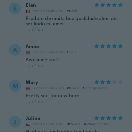
Elen
E
Inscrit depuis 2018
·
11
avis
Produto de muita boa qualidade alem de
ser lindo eu amei
il y a 4 ans
Amna
A
Inscrit depuis 2022
·
1
avis
Awesome stuff
il y a 4 ans
Mary
M
Inscrit depuis 2020
·
80
avis
·
1
chargements
Pretty suit for new born.
il y a 4 ans
Julina
J
Inscrit depuis 2019
·
315
avis
·
6
chargements
Nádherná, měkoučká kombinézka.