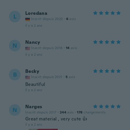
Loredana
L
Inscrit depuis 2020
·
6
avis
il y a 2 ans
Nancy
N
Inscrit depuis 2016
·
14
avis
il y a 2 ans
Becky
B
Inscrit depuis 2021
·
5
avis
Beautiful
il y a 2 ans
Narges
N
Inscrit depuis 2017
·
244
avis
·
178
chargements
Great material , very cute 👍
il y a 2 ans