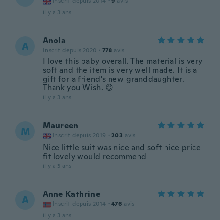
Inscrit depuis 2014
·
9
avis
il y a 3 ans
Anola
A
Inscrit depuis 2020
·
778
avis
I love this baby overall. The material is very
soft and the item is very well made. It is a
gift for a friend's new granddaughter.
Thank you Wish. 😊
il y a 3 ans
Maureen
M
Inscrit depuis 2019
·
203
avis
Nice little suit was nice and soft nice price
fit lovely would recommend
il y a 3 ans
Anne Kathrine
A
Inscrit depuis 2014
·
476
avis
il y a 3 ans