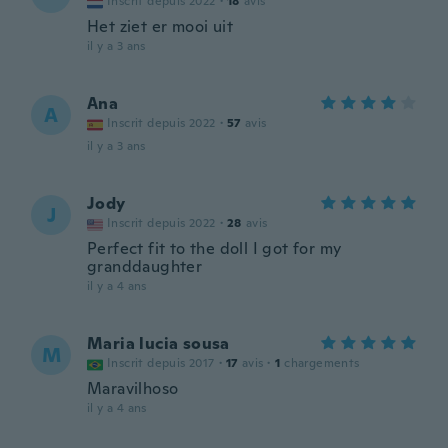
Inscrit depuis 2022
·
18
avis
Het ziet er mooi uit
il y a 3 ans
Ana
A
Inscrit depuis 2022
·
57
avis
il y a 3 ans
Jody
J
Inscrit depuis 2022
·
28
avis
Perfect fit to the doll I got for my
granddaughter
il y a 4 ans
Maria lucia sousa
M
Inscrit depuis 2017
·
17
avis
·
1
chargements
Maravilhoso
il y a 4 ans