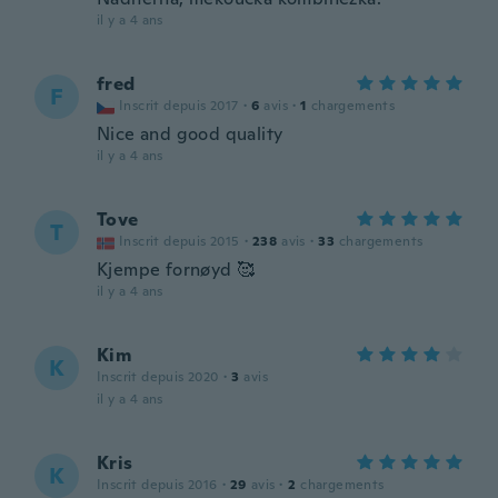
il y a 4 ans
fred
F
Inscrit depuis 2017
·
6
avis
·
1
chargements
Nice and good quality
il y a 4 ans
Tove
T
Inscrit depuis 2015
·
238
avis
·
33
chargements
Kjempe fornøyd 🥰
il y a 4 ans
Kim
K
Inscrit depuis 2020
·
3
avis
il y a 4 ans
Kris
K
Inscrit depuis 2016
·
29
avis
·
2
chargements