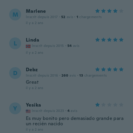
Marlene
M
Inscrit depuis 2017
·
52
avis
·
1
chargements
il y a 2 ans
Linda
L
Inscrit depuis 2015
·
54
avis
il y a 2 ans
Debz
D
Inscrit depuis 2016
·
260
avis
·
13
chargements
Great
il y a 2 ans
Yesika
Y
Inscrit depuis 2023
·
4
avis
Es muy bonito pero demasiado grande para
un recién nacido
il y a 2 ans