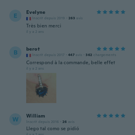
Evelyne
E
Inscrit depuis 2019
·
263
avis
Très bien merci
il y a 2 ans
berot
B
Inscrit depuis 2017
·
447
avis
·
362
chargements
Correspond à la commande, belle effet
il y a 2 ans
William
W
Inscrit depuis 2016
·
26
avis
Llego tal como se pidió
il y a 2 ans