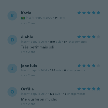
Katia
K
Inscrit depuis 2020
·
94
avis
il y a 2 ans
diablo
D
Inscrit depuis 2019
·
150
avis
·
64
chargements
Très petit mais joli
il y a 2 ans
jose luis
J
Inscrit depuis 2014
·
238
avis
·
8
chargements
il y a 2 ans
Orfilia
O
Inscrit depuis 2017
·
175
avis
·
13
chargements
Me gustaron mucho
il y a 2 ans