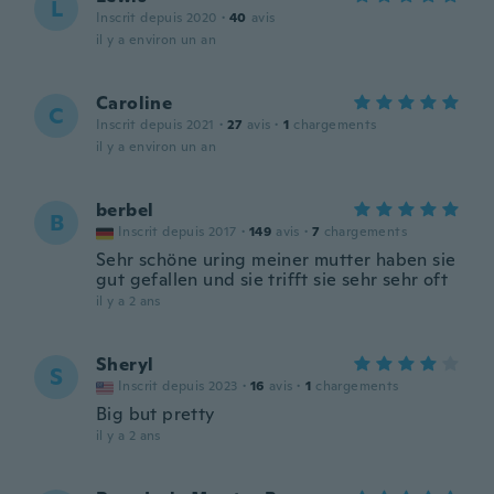
L
Inscrit depuis 2020
·
40
avis
il y a environ un an
Caroline
C
Inscrit depuis 2021
·
27
avis
·
1
chargements
il y a environ un an
berbel
B
Inscrit depuis 2017
·
149
avis
·
7
chargements
Sehr schöne uring meiner mutter haben sie
gut gefallen und sie trifft sie sehr sehr oft
il y a 2 ans
Sheryl
S
Inscrit depuis 2023
·
16
avis
·
1
chargements
Big but pretty
il y a 2 ans