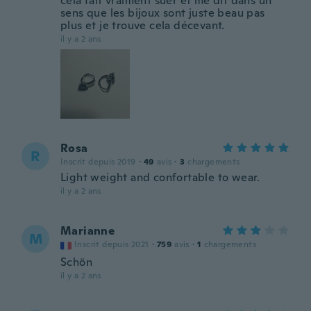
cela fait vraiment suer et me dit dans un
sens que les bijoux sont juste beau pas
plus et je trouve cela décevant.
il y a 2 ans
Rosa
R
Inscrit depuis 2019
·
49
avis
·
3
chargements
Light weight and confortable to wear.
il y a 2 ans
Marianne
M
Inscrit depuis 2021
·
759
avis
·
1
chargements
Schön
il y a 2 ans