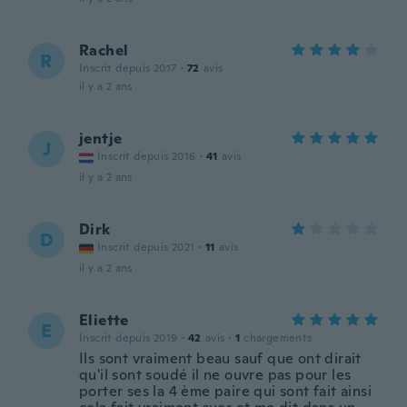
Rachel
R
Inscrit depuis 2017
·
72
avis
il y a 2 ans
jentje
J
Inscrit depuis 2016
·
41
avis
il y a 2 ans
Dirk
D
Inscrit depuis 2021
·
11
avis
il y a 2 ans
Eliette
E
Inscrit depuis 2019
·
42
avis
·
1
chargements
Ils sont vraiment beau sauf que ont dirait
qu'il sont soudé il ne ouvre pas pour les
porter ses la 4 ème paire qui sont fait ainsi