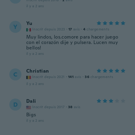
Inscrit depuis 2018
·
2
avis
il y a 2 ans
Yu
Y
Inscrit depuis 2023
·
17
avis
·
4
chargements
Muy lindos, los.comore para hacer juego
con el corazón dije y pulsera. Lucen muy
bellos!
il y a 2 ans
Christian
C
Inscrit depuis 2021
·
141
avis
·
36
chargements
il y a 2 ans
Dali
D
Inscrit depuis 2017
·
38
avis
Bigs
il y a 2 ans