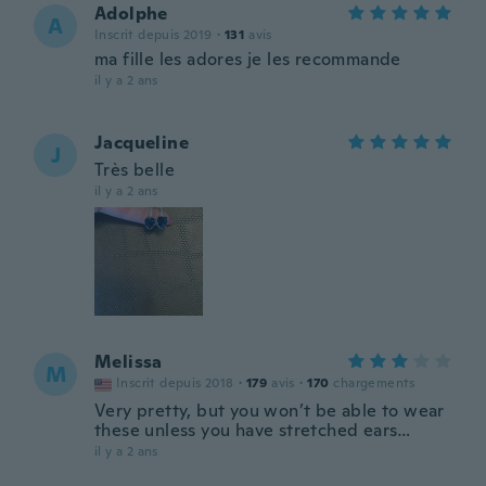
Adolphe
A
Inscrit depuis 2019
·
131
avis
ma fille les adores je les recommande
il y a 2 ans
Jacqueline
J
Très belle
il y a 2 ans
Melissa
M
Inscrit depuis 2018
·
179
avis
·
170
chargements
Very pretty, but you won’t be able to wear
these unless you have stretched ears…
il y a 2 ans