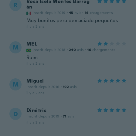
Rosa Isela Montes Barrag
R
án
Inscrit depuis 2019
·
45
avis
·
16
chargements
Muy bonitos pero demaciado pequeños
il y a 2 ans
MEL
M
Inscrit depuis 2018
·
240
avis
·
16
chargements
Ruim
il y a 2 ans
Miguel
M
Inscrit depuis 2016
·
192
avis
il y a 2 ans
Dimitris
D
Inscrit depuis 2019
·
71
avis
il y a 2 ans