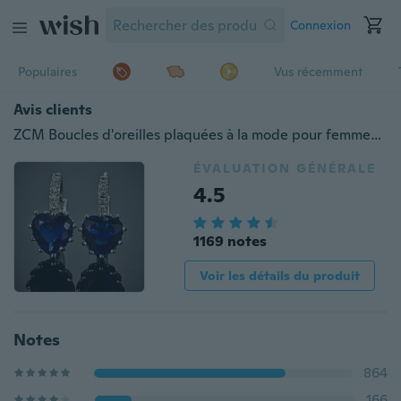
Connexion
Populaires
Vus récemment
Avis clients
ZCM Boucles d'oreilles plaquées à la mode pour femmes Boucles d'oreilles à levier en forme de cœur en cristal bleu saphir
ÉVALUATION GÉNÉRALE
4.5
1169 notes
Voir les détails du produit
Notes
864
166