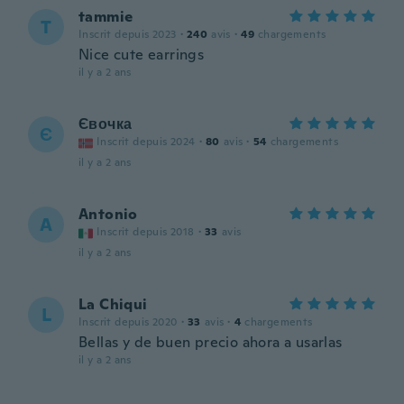
tammie
T
Inscrit depuis 2023
·
240
avis
·
49
chargements
Nice cute earrings
il y a 2 ans
Євочка
Є
Inscrit depuis 2024
·
80
avis
·
54
chargements
il y a 2 ans
Antonio
A
Inscrit depuis 2018
·
33
avis
il y a 2 ans
La Chiqui
L
Inscrit depuis 2020
·
33
avis
·
4
chargements
Bellas y de buen precio ahora a usarlas
il y a 2 ans