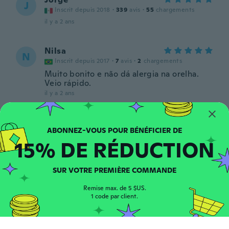
J
Inscrit depuis 2018
·
339
avis
·
55
chargements
il y a 2 ans
Nilsa
N
Inscrit depuis 2017
·
7
avis
·
2
chargements
Muito bonito e não dá alergia na orelha.
Veio rápido.
il y a 2 ans
Miroslav
M
Inscrit depuis 2018
·
257
avis
15% DE RÉDUCTION
il y a 2 ans
SUR VOTRE PREMIÈRE COMMANDE
Quinn
Q
Inscrit depuis 2017
·
67
avis
·
1
chargements
Remise max. de 5 $US.
She loved them
1 code par client.
il y a 2 ans