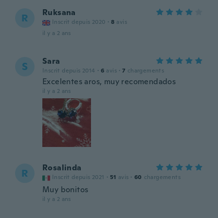
Ruksana
R
Inscrit depuis 2020
·
8
avis
il y a 2 ans
Sara
S
Inscrit depuis 2014
·
6
avis
·
7
chargements
Excelentes aros, muy recomendados
il y a 2 ans
Rosalinda
R
Inscrit depuis 2021
·
51
avis
·
60
chargements
Muy bonitos
il y a 2 ans