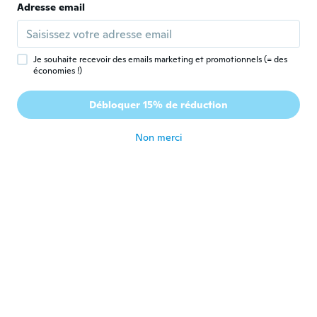
Adresse email
Donna-Marie
D
Inscrit depuis 2021
·
6
avis
il y a 2 ans
Je souhaite recevoir des emails marketing et promotionnels (= des
économies !)
ANDRES
A
Inscrit depuis 2019
·
12
avis
Débloquer 15% de réduction
Llego uno roto
il y a 2 ans
Non merci
Tina
T
Inscrit depuis 2023
·
10
avis
il y a 2 ans
Ziara
Z
Inscrit depuis 2023
·
4
avis
They don't look like they look in the
picture, but they're pretty good.
il y a 2 ans