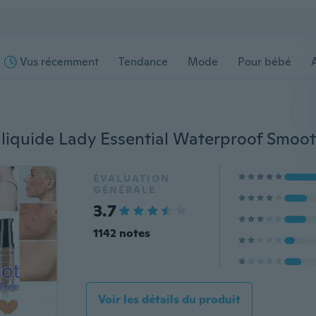
Vus récemment
Tendance
Mode
Pour bébé
s
 liquide Lady Essential Waterproof Smoo
ÉVALUATION
GÉNÉRALE
3.7
1142 notes
Voir les détails du produit