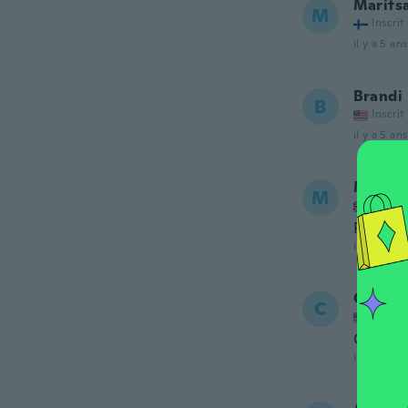
Marits
M
Inscrit
il y a 5 ans
Brandi
B
Inscrit
il y a 5 ans
Mandy
M
Inscrit
Perfect
il y a 5 ans
Consta
C
Inscrit
Ok
il y a 5 ans