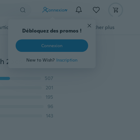
Connexion
Articles pour animaux domestiques
Afficher plus
Débloquez des promos !
Connexion
th 2pcs
New to Wish?
Inscription
507
201
195
96
143