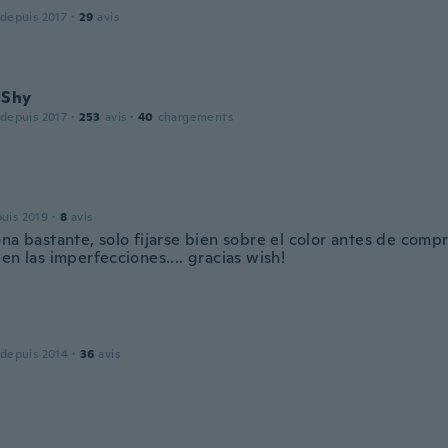
 depuis 2017
·
29
avis
 Shy
 depuis 2017
·
253
avis
·
40
chargements
puis 2019
·
8
avis
na bastante, solo fijarse bien sobre el color antes de comp
en las imperfecciones.... gracias wish!
 depuis 2014
·
36
avis