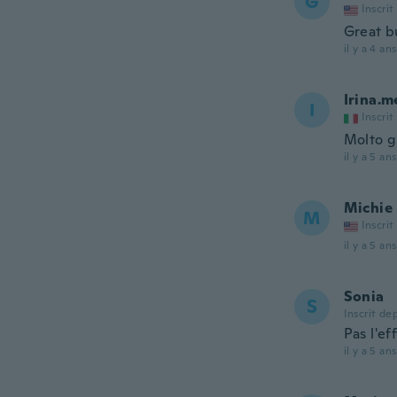
G
Inscrit
Great b
il y a 4 ans
Irina.m
I
Inscrit
Molto g
il y a 5 ans
Michie
M
Inscrit
il y a 5 ans
Sonia
S
Inscrit de
Pas l'ef
il y a 5 ans