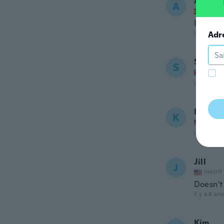
Ariann
A
Inscrit
En perf
il y a 6 ans
Adr
Sarah
S
Inscrit
il y a 6 ans
Kimber
K
Inscrit
il y a 6 ans
Jill
J
Inscrit
Doesn't 
il y a 6 ans
Kim