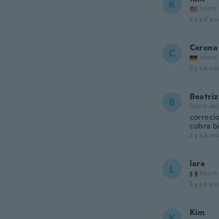
K
Inscrit
il y a 6 ans
Cerena
C
Inscrit
il y a 6 ans
Beatriz
B
Inscrit de
correcio
cubra bi
il y a 6 ans
lara
L
Inscrit
il y a 6 ans
Kim
K