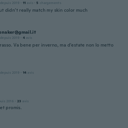
 depuis 2019
·
11
avis
·
5
chargements
ut didn’t really match my skin color much
enaker@gmail.it
 depuis 2019
·
4
avis
rasso. Va bene per inverno, ma d'estate non lo metto
 depuis 2019
·
14
avis
puis 2016
·
23
avis
fet promis.