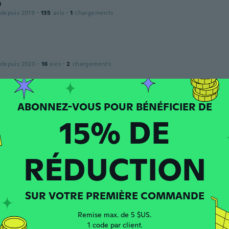
a
 depuis 2019
·
135
avis
·
1
chargements
 depuis 2020
·
16
avis
·
2
chargements
 depuis 2015
·
14
avis
15% DE
RÉDUCTION
nce
 depuis 2016
·
128
avis
·
72
chargements
SUR VOTRE PREMIÈRE COMMANDE
Remise max. de 5 $US.
1 code par client.