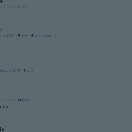
le
puis 2017
·
4
avis
l
puis 2020
·
8
avis
·
4
chargements
 depuis 2019
·
8
avis
puis 2017
·
21
avis
ueño
la