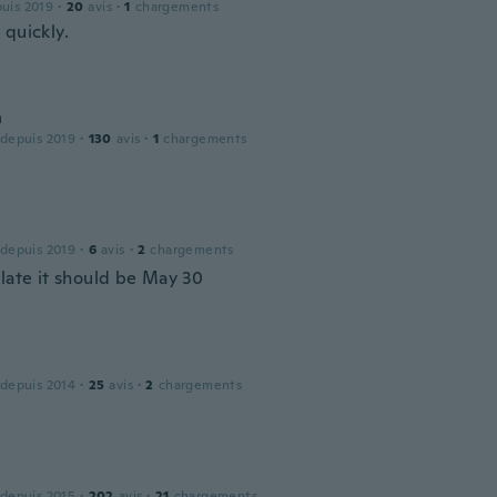
puis 2019
·
20
avis
·
1
chargements
 quickly.
n
 depuis 2019
·
130
avis
·
1
chargements
 depuis 2019
·
6
avis
·
2
chargements
 late it should be May 30
 depuis 2014
·
25
avis
·
2
chargements
 depuis 2015
·
202
avis
·
21
chargements