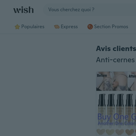
Jump to section
Populaires
Express
Section Promos
Avis client
Anti-cernes