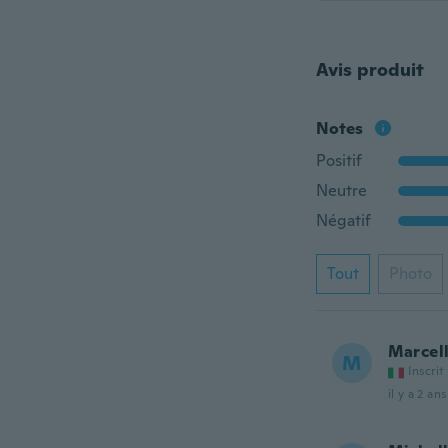
Avis produit
Notes
Positif
Neutre
Négatif
Tout
Photo
Marcel
M
Inscrit
il y a 2 ans