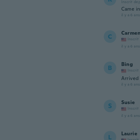
Inscrit de
Came in
il y a 6 ans
Carme
C
Inscrit
il y a 6 ans
Bing
B
Inscrit
Arrived
il y a 6 ans
Susie
S
Inscrit
il y a 6 ans
Laurie
L
Inscrit