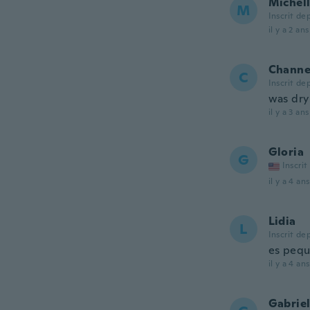
Michel
M
Inscrit de
il y a 2 ans
Channe
C
Inscrit de
was dry
il y a 3 ans
Gloria
G
Inscrit
il y a 4 ans
Lidia
L
Inscrit de
es peq
il y a 4 ans
Gabriel