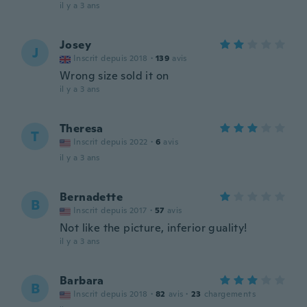
il y a 3 ans
Josey
J
Inscrit depuis 2018
·
139
avis
Wrong size sold it on
il y a 3 ans
Theresa
T
Inscrit depuis 2022
·
6
avis
il y a 3 ans
Bernadette
B
Inscrit depuis 2017
·
57
avis
Not like the picture, inferior guality!
il y a 3 ans
Barbara
B
Inscrit depuis 2018
·
82
avis
·
23
chargements