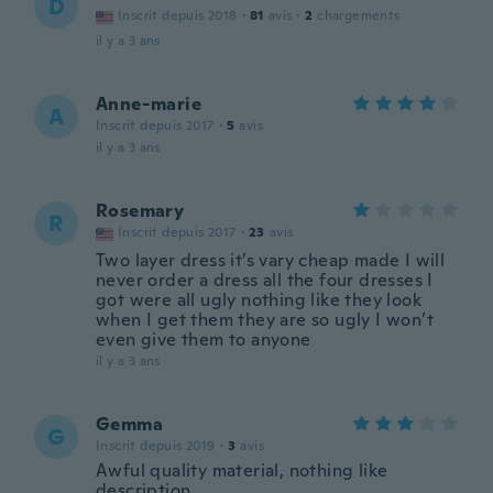
D
Inscrit depuis 2018
·
81
avis
·
2
chargements
il y a 3 ans
Anne-marie
A
Inscrit depuis 2017
·
5
avis
il y a 3 ans
Rosemary
R
Inscrit depuis 2017
·
23
avis
Two layer dress it’s vary cheap made I will
never order a dress all the four dresses I
got were all ugly nothing like they look
when I get them they are so ugly I won’t
even give them to anyone
il y a 3 ans
Gemma
G
Inscrit depuis 2019
·
3
avis
Awful quality material, nothing like
description.