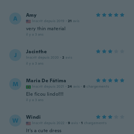
Amy
A
Inscrit depuis 2019
·
21
avis
very thin material
il y a 3 ans
Jacinthe
J
Inscrit depuis 2020
·
2
avis
il y a 3 ans
Maria De Fátima
M
Inscrit depuis 2021
·
24
avis
·
8
chargements
Ele ficou lindo!!!!
il y a 3 ans
Windi
W
Inscrit depuis 2022
·
9
avis
·
1
chargements
It's a cute dress