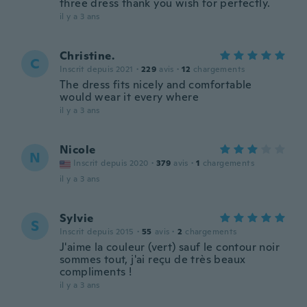
three dress thank you wish for perfectly.
il y a 3 ans
Christine.
C
Inscrit depuis 2021
·
229
avis
·
12
chargements
The dress fits nicely and comfortable
would wear it every where
il y a 3 ans
Nicole
N
Inscrit depuis 2020
·
379
avis
·
1
chargements
il y a 3 ans
Sylvie
S
Inscrit depuis 2015
·
55
avis
·
2
chargements
J'aime la couleur (vert) sauf le contour noir
sommes tout, j'ai reçu de très beaux
compliments !
il y a 3 ans