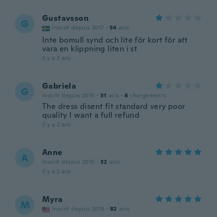
Gustavsson
G
Inscrit depuis 2017
·
54
avis
Inte bomull synd och lite för kort för att
vara en klippning liten i st
il y a 2 ans
Gabriela
G
Inscrit depuis 2016
·
31
avis
·
6
chargements
The dress disent fit standard very poor
quality I want a full refund
il y a 2 ans
Anne
A
Inscrit depuis 2015
·
32
avis
il y a 2 ans
Myra
M
Inscrit depuis 2019
·
82
avis