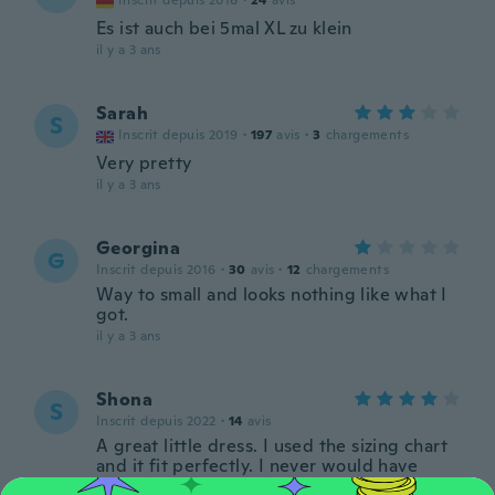
Inscrit depuis 2016
·
24
avis
Es ist auch bei 5mal XL zu klein
il y a 3 ans
Sarah
S
Inscrit depuis 2019
·
197
avis
·
3
chargements
Very pretty
il y a 3 ans
Georgina
G
Inscrit depuis 2016
·
30
avis
·
12
chargements
Way to small and looks nothing like what I
got.
il y a 3 ans
Shona
S
Inscrit depuis 2022
·
14
avis
A great little dress. I used the sizing chart
and it fit perfectly. I never would have
ordered the size without that chart. Use it