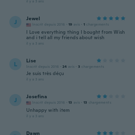
il y a 3 ans
Jewel
J
Inscrit depuis 2016
·
19
avis
·
1
chargements
I Love everything thing I bought from Wish
and i tell all my friends about wish
il y a 3 ans
Lise
L
Inscrit depuis 2016
·
24
avis
·
3
chargements
Je suis très déçu
il y a 3 ans
Josefina
J
Inscrit depuis 2016
·
13
avis
·
13
chargements
Unhappy with item
il y a 3 ans
Dawn