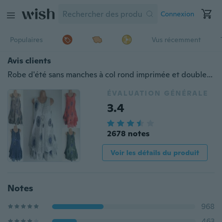
Connexion
Populaires
Vus récemment
Avis clients
Robe d'été sans manches à col rond imprimée et double épaisseur pour femme (Taille : S~5XL)
ÉVALUATION GÉNÉRALE
3.4
2678 notes
Voir les détails du produit
Notes
968
463