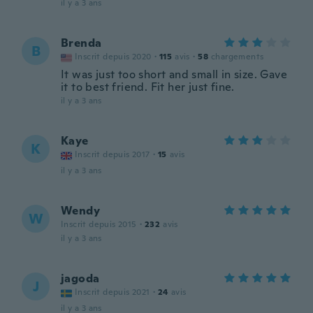
il y a 3 ans
Brenda
B
Inscrit depuis 2020
·
115
avis
·
58
chargements
It was just too short and small in size. Gave
it to best friend. Fit her just fine.
il y a 3 ans
Kaye
K
Inscrit depuis 2017
·
15
avis
il y a 3 ans
Wendy
W
Inscrit depuis 2015
·
232
avis
il y a 3 ans
jagoda
J
Inscrit depuis 2021
·
24
avis
il y a 3 ans