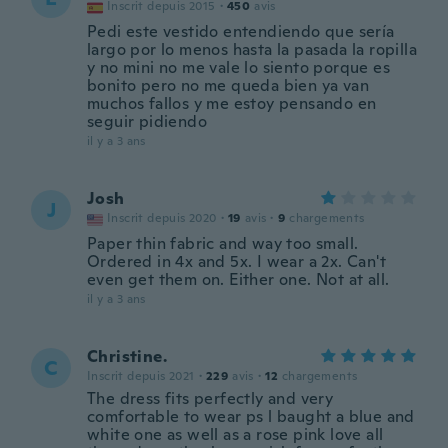
Inscrit depuis 2015
·
450
avis
Pedi este vestido entendiendo que sería
largo por lo menos hasta la pasada la ropilla
y no mini no me vale lo siento porque es
bonito pero no me queda bien ya van
muchos fallos y me estoy pensando en
seguir pidiendo
il y a 3 ans
Josh
J
Inscrit depuis 2020
·
19
avis
·
9
chargements
Paper thin fabric and way too small.
Ordered in 4x and 5x. I wear a 2x. Can't
even get them on. Either one. Not at all.
il y a 3 ans
Christine.
C
Inscrit depuis 2021
·
229
avis
·
12
chargements
The dress fits perfectly and very
comfortable to wear ps l baught a blue and
white one as well as a rose pink love all