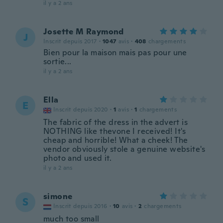
il y a 2 ans
Josette M Raymond
J
Inscrit depuis 2017
·
1047
avis
·
408
chargements
Bien pour la maison mais pas pour une
sortie...
il y a 2 ans
Ella
E
Inscrit depuis 2020
·
1
avis
·
1
chargements
The fabric of the dress in the advert is
NOTHING like thevone I received! It's
cheap and horrible! What a cheek! The
vendor obviously stole a genuine website's
photo and used it.
il y a 2 ans
simone
S
Inscrit depuis 2016
·
10
avis
·
2
chargements
much too small