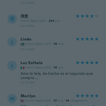
il y a 2 ans
理恵
理
Inscrit depuis 2021
·
259
avis
il y a 2 ans
Linda
L
Inscrit depuis 2015
·
30
avis
il y a 3 ans
Luz Esthela
L
Inscrit depuis 2022
·
35
avis
Amo la tela, de hecho es el segundo que
compro....
il y a 3 ans
Marilyn
M
Inscrit depuis 2019
·
57
avis
·
44
chargements