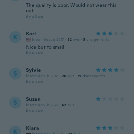
The quality is poor. Would not wear this
out.
il y a 3 ans
Karl
K
Inscrit depuis 2017
·
32
avis
·
3
chargements
Nice but to small
il y a 3 ans
Sylvie
S
Inscrit depuis 2018
·
20
avis
·
11
chargements
il y a 3 ans
Suzan
S
Inscrit depuis 2022
·
62
avis
il y a 3 ans
Klara
K