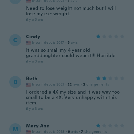
Inscrit depuis 2021
·
7
avis
Need to lose weight not much but I will
lose my ex- weight.
il y a 3 ans
Cindy
C
Inscrit depuis 2017
·
5
avis
It was so small my 4 year old
granddaughter could wear it!!! Horrible
il y a 3 ans
Beth
B
Inscrit depuis 2021
·
22
avis
·
2
chargements
I ordered a 4X my size and it was way too
small to be a 4X. Very unhappy with this
item.
il y a 3 ans
Mary Ann
M
Inscrit depuis 2018
·
9
avis
·
7
chargements