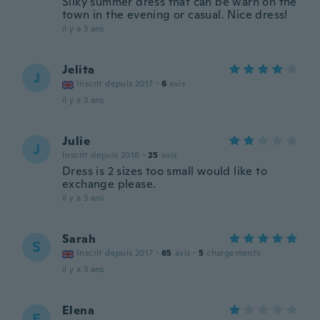
Silky summer dress that can be warn on the
town in the evening or casual. Nice dress!
il y a 3 ans
Jelita
J
Inscrit depuis 2017
·
6
avis
il y a 3 ans
Julie
J
Inscrit depuis 2018
·
25
avis
Dress is 2 sizes too small would like to
exchange please.
il y a 3 ans
Sarah
S
Inscrit depuis 2017
·
65
avis
·
5
chargements
il y a 3 ans
Elena
E