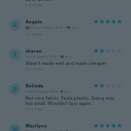
il y a 3 ans
Angela
A
Inscrit depuis 2016
·
78
avis
il y a 3 ans
sharon
S
Inscrit depuis 2017
·
13
avis
Wasn't made well and made cheaper
il y a 3 ans
Belinda
B
Inscrit depuis 2022
·
4
avis
Not nice fabric. Feels plastic. Sizing way
too small. Wouldn't buy again.
il y a 3 ans
Marilynn
M