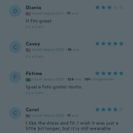
Diania
D
Inscrit depuis 2017
·
71
avis
It fits great
il y a 3 ans
Casey
C
Inscrit depuis 2020
·
16
avis
il y a 3 ans
Fátima
F
Inscrit depuis 2020
·
129
avis
·
101
chargements
Igual a foto gostei muito.
il y a 3 ans
Carol
C
Inscrit depuis 2022
·
11
avis
I like the dress and fit. I wish it was just a
little bit longer, but it is still wearable