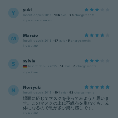
yuki
Y
Inscrit depuis 2017
·
106
avis
·
26
chargements
il y a environ un an
Marcio
M
Inscrit depuis 2018
·
67
avis
·
5
chargements
il y a 2 ans
sylvia
S
Inscrit depuis 2016
·
32
avis
·
8
chargements
il y a 2 ans
Noriyuki
N
Inscrit depuis 2019
·
101
avis
·
82
chargements
場面に応じてマスクを使ってみようと思いま
す。このマスクの上に不織布を重ねても、立
体になるので息が多少楽な感じです。
il y a 2 ans