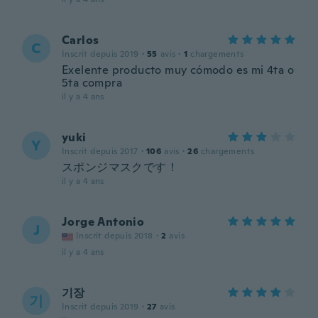
Carlos
C
Inscrit depuis 2019
·
55
avis
·
1
chargements
Exelente producto muy cómodo es mi 4ta o
5ta compra
il y a 4 ans
yuki
Y
Inscrit depuis 2017
·
106
avis
·
26
chargements
スポンジマスクです！
il y a 4 ans
Jorge Antonio
J
Inscrit depuis 2018
·
2
avis
il y a 4 ans
기장
기
Inscrit depuis 2019
·
27
avis