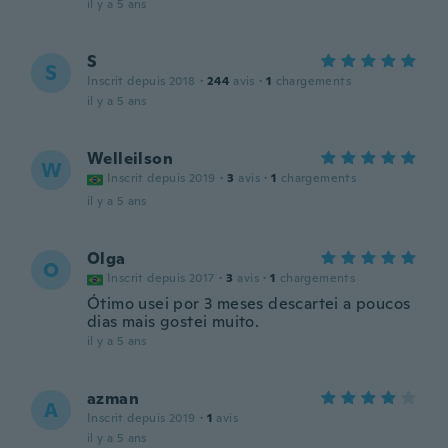
il y a 5 ans
S
S
Inscrit depuis 2018
·
244
avis
·
1
chargements
il y a 5 ans
Welleilson
W
Inscrit depuis 2019
·
3
avis
·
1
chargements
il y a 5 ans
Olga
O
Inscrit depuis 2017
·
3
avis
·
1
chargements
Ótimo usei por 3 meses descartei a poucos
dias mais gostei muito.
il y a 5 ans
azman
A
Inscrit depuis 2019
·
1
avis
il y a 5 ans