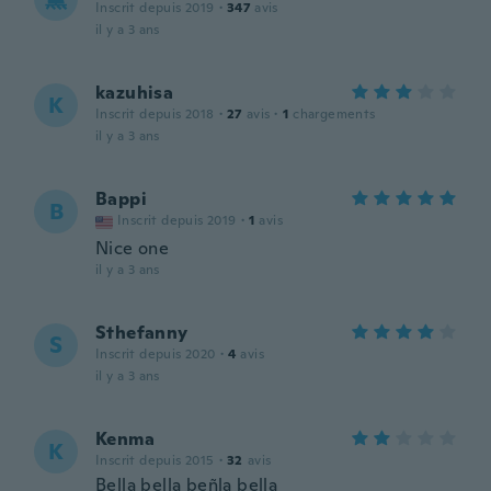
Inscrit depuis 2019
·
347
avis
il y a 3 ans
kazuhisa
K
Inscrit depuis 2018
·
27
avis
·
1
chargements
il y a 3 ans
Bappi
B
Inscrit depuis 2019
·
1
avis
Nice one
il y a 3 ans
Sthefanny
S
Inscrit depuis 2020
·
4
avis
il y a 3 ans
Kenma
K
Inscrit depuis 2015
·
32
avis
Bella bella beñla bella