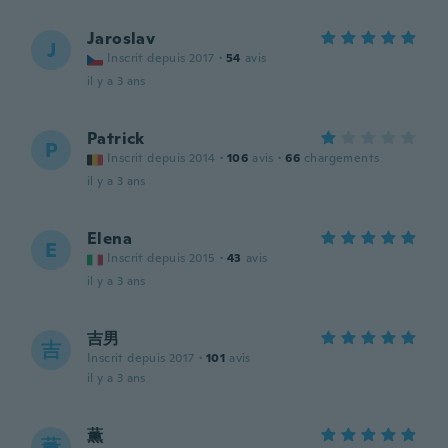
Jaroslav
J
Inscrit depuis 2017
·
54
avis
il y a 3 ans
Patrick
P
Inscrit depuis 2014
·
106
avis
·
66
chargements
il y a 3 ans
Elena
E
Inscrit depuis 2015
·
43
avis
il y a 3 ans
吉男
吉
Inscrit depuis 2017
·
101
avis
il y a 3 ans
薫
薫