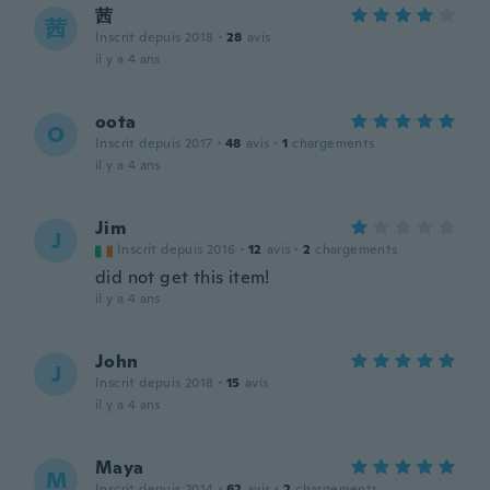
茜
茜
Inscrit depuis 2018
·
28
avis
il y a 4 ans
oota
O
Inscrit depuis 2017
·
48
avis
·
1
chargements
il y a 4 ans
Jim
J
Inscrit depuis 2016
·
12
avis
·
2
chargements
did not get this item!
il y a 4 ans
John
J
Inscrit depuis 2018
·
15
avis
il y a 4 ans
Maya
M
Inscrit depuis 2014
·
62
avis
·
2
chargements