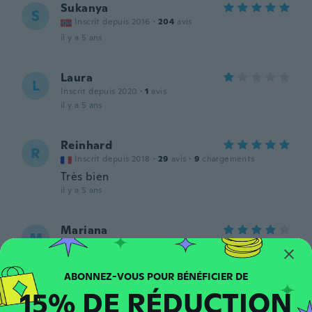
Sukanya
S
Inscrit depuis 2016
·
204
avis
il y a 5 ans
Laura
L
Inscrit depuis 2020
·
1
avis
il y a 5 ans
Reinhard
R
Inscrit depuis 2018
·
29
avis
·
9
chargements
Très bien
il y a 5 ans
Mariana
M
Inscrit depuis 2015
·
65
avis
il y a 5 ans
15% DE RÉDUCTION
嗣美
嗣