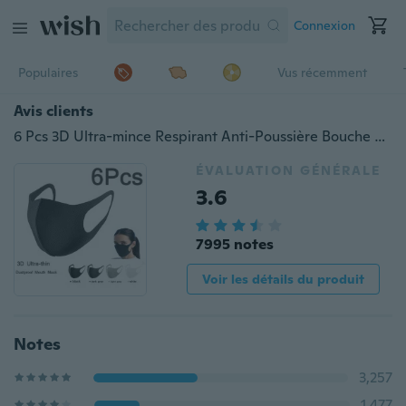
Connexion
Populaires
Vus récemment
Avis clients
6 Pcs 3D Ultra-mince Respirant Anti-Poussière Bouche Masque Anti-Poussière Brume Pm2.5 Protection Masques Faciaux
ÉVALUATION GÉNÉRALE
3.6
7995 notes
Voir les détails du produit
Notes
3,257
1,477