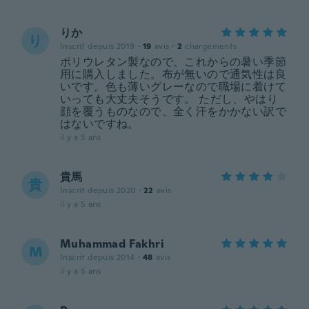
りか
り
Inscrit depuis 2019
·
19
avis
·
2
chargements
ポリウレタン製なので、これからの暑い季節
用に購入しました。布が無いので通気性は良
いです。色も薄いグレーなので職場に着けて
いっても大丈夫そうです。 ただし、やはり
顔を覆うものなので、全く汗をかかない訳で
はないですね。
il y a 5 ans
貴馬
貴
Inscrit depuis 2020
·
22
avis
il y a 5 ans
Muhammad Fakhri
M
Inscrit depuis 2014
·
48
avis
il y a 5 ans