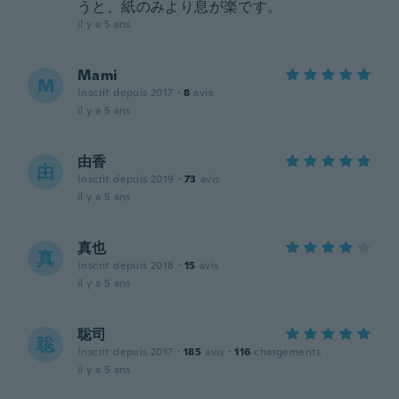
うと、紙のみより息が楽です。
il y a 5 ans
Mami
M
Inscrit depuis 2017
·
8
avis
il y a 5 ans
由香
由
Inscrit depuis 2019
·
73
avis
il y a 5 ans
真也
真
Inscrit depuis 2018
·
15
avis
il y a 5 ans
聡司
聡
Inscrit depuis 2017
·
185
avis
·
116
chargements
il y a 5 ans