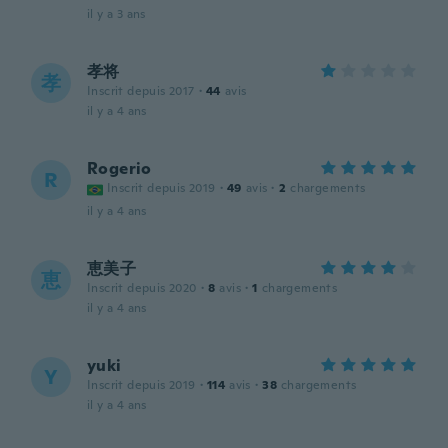
il y a 3 ans
孝将
孝
Inscrit depuis 2017
·
44
avis
il y a 4 ans
Rogerio
R
Inscrit depuis 2019
·
49
avis
·
2
chargements
il y a 4 ans
恵美子
恵
Inscrit depuis 2020
·
8
avis
·
1
chargements
il y a 4 ans
yuki
Y
Inscrit depuis 2019
·
114
avis
·
38
chargements
il y a 4 ans