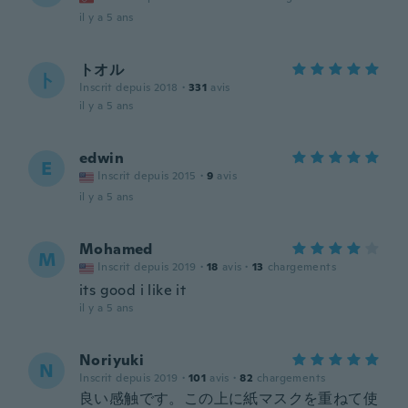
il y a 5 ans
トオル
ト
Inscrit depuis 2018
·
331
avis
il y a 5 ans
edwin
E
Inscrit depuis 2015
·
9
avis
il y a 5 ans
Mohamed
M
Inscrit depuis 2019
·
18
avis
·
13
chargements
its good i like it
il y a 5 ans
Noriyuki
N
Inscrit depuis 2019
·
101
avis
·
82
chargements
良い感触です。この上に紙マスクを重ねて使