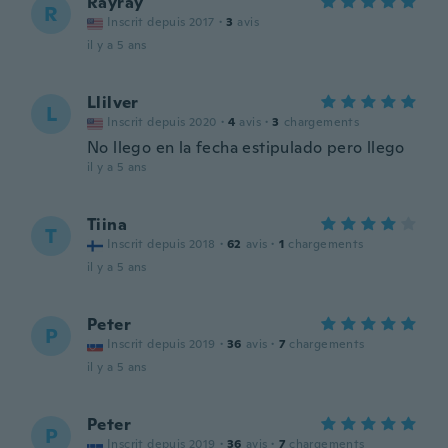
Rayray
R
Inscrit depuis 2017
·
3
avis
il y a 5 ans
Llilver
L
Inscrit depuis 2020
·
4
avis
·
3
chargements
No llego en la fecha estipulado pero llego
il y a 5 ans
Tiina
T
Inscrit depuis 2018
·
62
avis
·
1
chargements
il y a 5 ans
Peter
P
Inscrit depuis 2019
·
36
avis
·
7
chargements
il y a 5 ans
Peter
P
Inscrit depuis 2019
·
36
avis
·
7
chargements