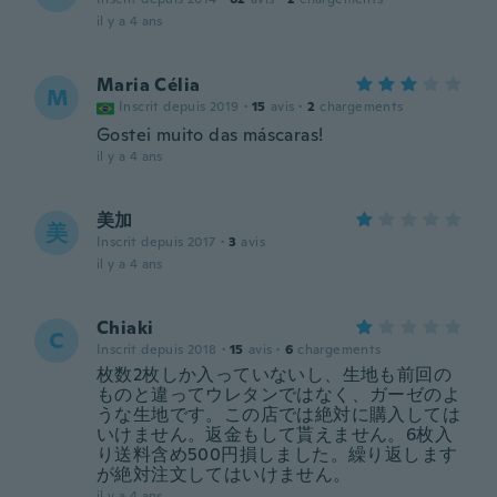
il y a 4 ans
Maria Célia
M
Inscrit depuis 2019
·
15
avis
·
2
chargements
Gostei muito das máscaras!
il y a 4 ans
美加
美
Inscrit depuis 2017
·
3
avis
il y a 4 ans
Chiaki
C
Inscrit depuis 2018
·
15
avis
·
6
chargements
枚数2枚しか入っていないし、生地も前回の
ものと違ってウレタンではなく、ガーゼのよ
うな生地です。この店では絶対に購入しては
いけません。返金もして貰えません。6枚入
り送料含め500円損しました。繰り返します
が絶対注文してはいけません。
il y a 4 ans