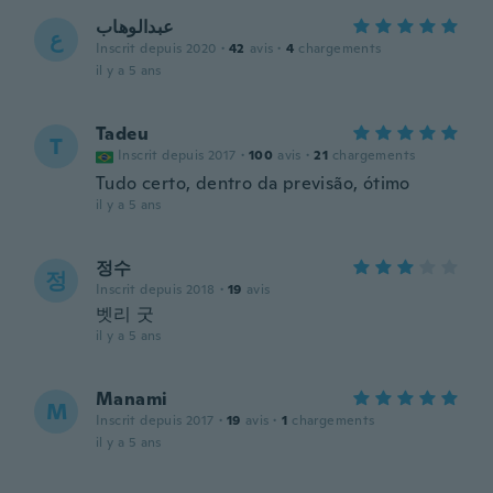
عبدالوهاب
ع
Inscrit depuis 2020
·
42
avis
·
4
chargements
il y a 5 ans
Tadeu
T
Inscrit depuis 2017
·
100
avis
·
21
chargements
Tudo certo, dentro da previsão, ótimo
il y a 5 ans
정수
정
Inscrit depuis 2018
·
19
avis
벳리 굿
il y a 5 ans
Manami
M
Inscrit depuis 2017
·
19
avis
·
1
chargements
il y a 5 ans