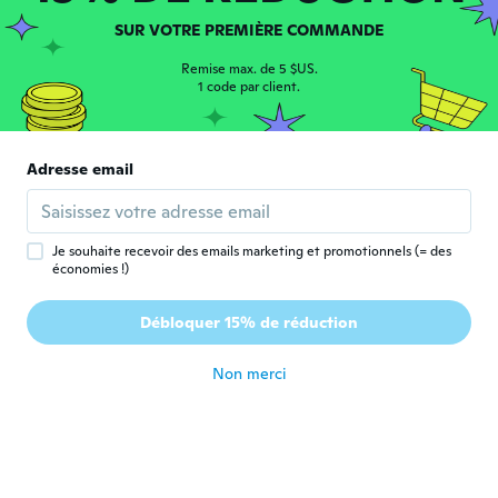
Inscrit depuis 2019
·
33
avis
il y a 5 ans
SUR VOTRE PREMIÈRE COMMANDE
Remise max. de 5 $US.
ジュリ
1 code par client.
ジ
Inscrit depuis 2018
·
80
avis
·
62
chargements
写真通りです。別々に包装されてるので、衛
星的にも良いと思います。
Adresse email
il y a 5 ans
Girlene
G
Je souhaite recevoir des emails marketing et promotionnels (= des
Inscrit depuis 2019
·
2
avis
économies !)
Produto ruim,não atendeu as minhas
expectativas. Precisa qualidade, não
Débloquer 15% de réduction
compraria de novo .
il y a 5 ans
Non merci
かおり
か
Inscrit depuis 2018
·
5
avis
思っていた物と全く違っていた。
il y a 5 ans