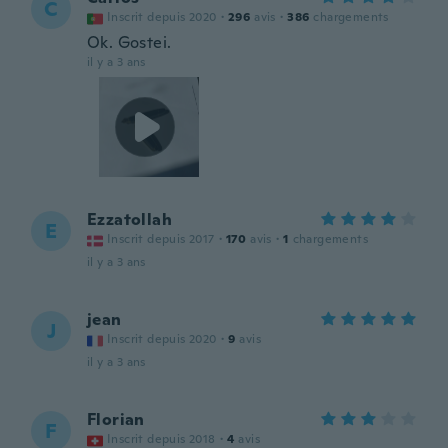
C
Inscrit depuis 2020
·
296
avis
·
386
chargements
Ok. Gostei.
il y a 3 ans
Ezzatollah
E
Inscrit depuis 2017
·
170
avis
·
1
chargements
il y a 3 ans
jean
J
Inscrit depuis 2020
·
9
avis
il y a 3 ans
Florian
F
Inscrit depuis 2018
·
4
avis