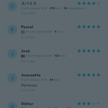
スパイス
ス
Inscrit depuis 2018
·
276
avis
·
10
chargements
il y a 2 ans
Pascal
P
Inscrit depuis 2015
·
5
avis
il y a 2 ans
José
J
Inscrit depuis 2019
·
123
avis
il y a 2 ans
Jeannette
J
Inscrit depuis 2014
·
54
avis
Hermoso
il y a 2 ans
Viktor
V