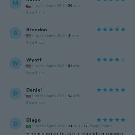
M
Inscrit depuis 2017
·
36
avis
il y a 4 ans
Brandon
B
Inscrit depuis 2018
·
5
avis
il y a 5 ans
Wyatt
W
Inscrit depuis 2021
·
31
avis
il y a 5 ans
Daniel
D
Inscrit depuis 2021
·
12
avis
il y a 5 ans
Diego
D
Inscrit depuis 2018
·
41
avis
·
37
chargements
É bom o produto, já é a segunda q compro