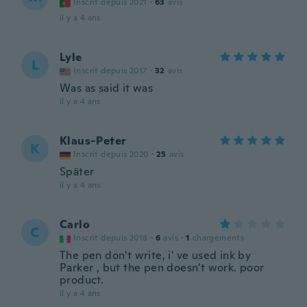
Inscrit depuis 2021
·
63
avis
il y a 4 ans
Lyle
L
Inscrit depuis 2017
·
32
avis
Was as said it was
il y a 4 ans
Klaus-Peter
K
Inscrit depuis 2020
·
25
avis
Später
il y a 4 ans
Carlo
C
Inscrit depuis 2018
·
6
avis
·
1
chargements
The pen don't write, i' ve used ink by
Parker , but the pen doesn't work. poor
product.
il y a 4 ans