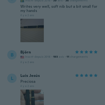
Inscrit depuis 2016
·
39
avis
·
36
chargements
Writes very well, soft nib but a bit small for
my hands
il y a 2 ans
Björn
B
Inscrit depuis 2018
·
193
avis
·
11
chargements
il y a 2 ans
Luis Jesús
L
Preciosa
il y a 2 ans