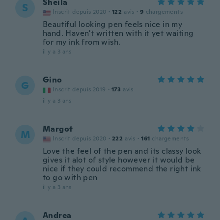
Sheila
S
Inscrit depuis 2020
·
122
avis
·
9
chargements
Beautiful looking pen feels nice in my
hand. Haven't written with it yet waiting
for my ink from wish.
il y a 3 ans
Gino
G
Inscrit depuis 2019
·
173
avis
il y a 3 ans
Margot
M
Inscrit depuis 2020
·
222
avis
·
161
chargements
Love the feel of the pen and its classy look
gives it alot of style however it would be
nice if they could recommend the right ink
to go with pen
il y a 3 ans
Andrea