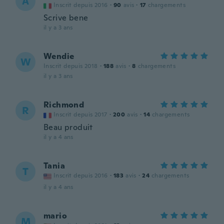
A
Inscrit depuis 2016
·
90
avis
·
17
chargements
Scrive bene
il y a 3 ans
Wendie
W
Inscrit depuis 2018
·
188
avis
·
8
chargements
il y a 3 ans
Richmond
R
Inscrit depuis 2017
·
200
avis
·
14
chargements
Beau produit
il y a 4 ans
Tania
T
Inscrit depuis 2016
·
183
avis
·
24
chargements
il y a 4 ans
mario
M