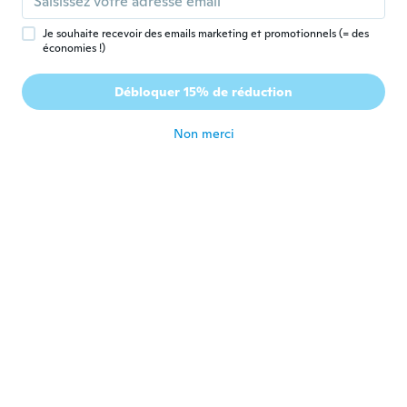
Inscrit depuis 2016
·
4
avis
il y a 5 ans
Je souhaite recevoir des emails marketing et promotionnels (= des
économies !)
Jabran
J
Débloquer 15% de réduction
Inscrit depuis 2018
·
20
avis
·
1
chargements
il y a 5 ans
Non merci
Marek
M
Inscrit depuis 2021
·
7
avis
il y a 5 ans
Christina
C
Inscrit depuis 2020
·
6
avis
il y a 5 ans
Ioan
I
Inscrit depuis 2016
·
19
avis
il y a 5 ans