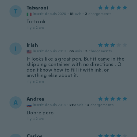
Tabaroni
T
Inscrit depuis 2020
·
81
avis
·
2
chargements
Tutto ok
il y a 2 ans
Irish
I
Inscrit depuis 2019
·
66
avis
·
3
chargements
It looks like a great pen. But it came in the
shipping container with no directions . Oi
don't know how to fill it with ink. or
anything else about it.
il y a 2 ans
Andrea
A
Inscrit depuis 2018
·
219
avis
·
3
chargements
Dobré pero
il y a 2 ans
Carlos