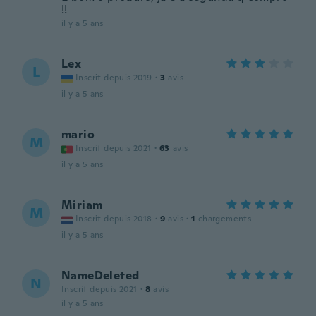
!!
il y a 5 ans
Lex
L
Inscrit depuis 2019
·
3
avis
il y a 5 ans
mario
M
Inscrit depuis 2021
·
63
avis
il y a 5 ans
Miriam
M
Inscrit depuis 2018
·
9
avis
·
1
chargements
il y a 5 ans
NameDeleted
N
Inscrit depuis 2021
·
8
avis
il y a 5 ans