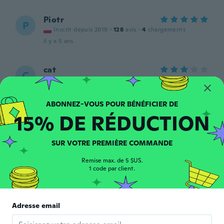
Piotr
P
Inscrit depuis 2019
·
128
avis
·
4
chargements
il y a 5 ans
cat
C
Inscrit depuis 2018
·
10
avis
il y a 5 ans
15% DE RÉDUCTION
대현
대
Inscrit depuis 2020
·
6
avis
il y a 5 ans
SUR VOTRE PREMIÈRE COMMANDE
Remise max. de 5 $US.
Brian
1 code par client.
B
Inscrit depuis 2020
·
44
avis
il y a 5 ans
Adresse email
Bubba
B