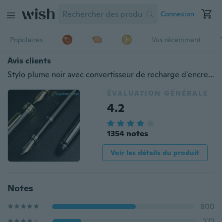
Connexion
Populaires
Vus récemment
Avis clients
Stylo plume noir avec convertisseur de recharge d'encre, stylos plume classiques en métal stylos de calligraphie pour l'écriture, le dessin, le journal exécutif Channewer, stylos cadeaux d'affaires pour hommes, femmes, école, bureau, plumes moyennes de 0,5 mm 1PC
ÉVALUATION GÉNÉRALE
4.2
1354 notes
Voir les détails du produit
Notes
800
272