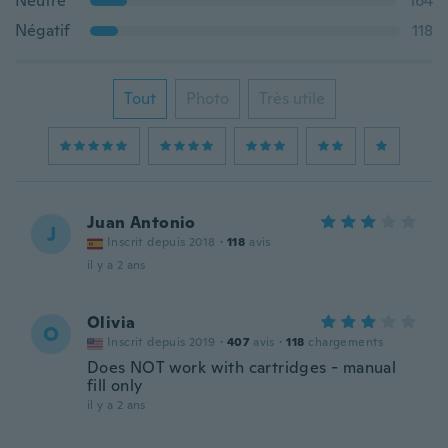
Neutre
164
Négatif
118
Tout
Photo
Très utile
Juan Antonio
J
Inscrit depuis 2018
·
118
avis
il y a 2 ans
Olivia
O
Inscrit depuis 2019
·
407
avis
·
118
chargements
Does NOT work with cartridges - manual
fill only
il y a 2 ans