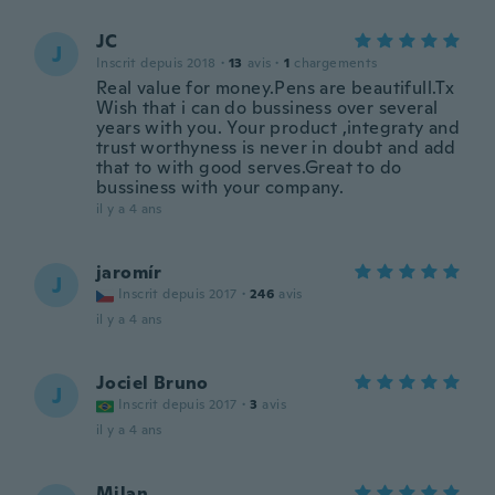
JC
J
Inscrit depuis 2018
·
13
avis
·
1
chargements
Real value for money.Pens are beautifull.Tx
Wish that i can do bussiness over several
years with you. Your product ,integraty and
trust worthyness is never in doubt and add
that to with good serves.Great to do
bussiness with your company.
il y a 4 ans
jaromír
J
Inscrit depuis 2017
·
246
avis
il y a 4 ans
Jociel Bruno
J
Inscrit depuis 2017
·
3
avis
il y a 4 ans
Milan