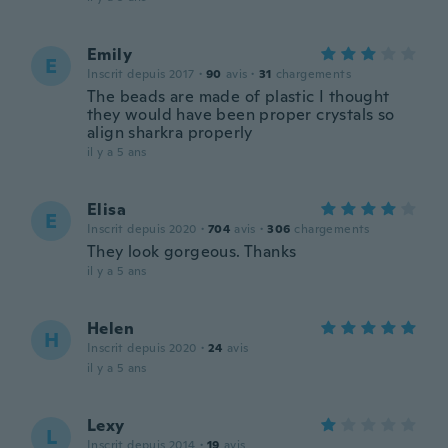
Emily
E
Inscrit depuis 2017
·
90
avis
·
31
chargements
The beads are made of plastic I thought
they would have been proper crystals so
align sharkra properly
il y a 5 ans
Elisa
E
Inscrit depuis 2020
·
704
avis
·
306
chargements
They look gorgeous. Thanks
il y a 5 ans
Helen
H
Inscrit depuis 2020
·
24
avis
il y a 5 ans
Lexy
L
Inscrit depuis 2014
·
19
avis