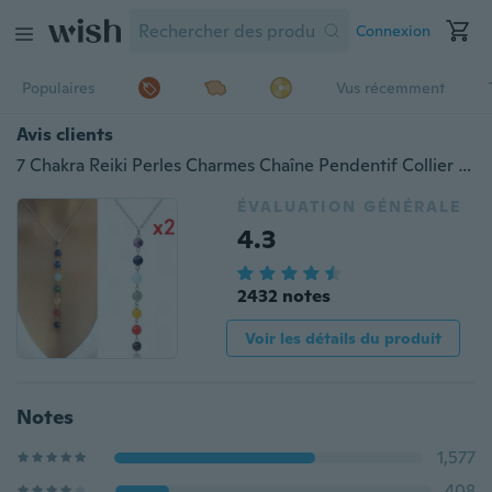
Connexion
Populaires
Vus récemment
Avis clients
7 Chakra Reiki Perles Charmes Chaîne Pendentif Collier Femmes Yoga Guérison Équilibrage Bijoux
ÉVALUATION GÉNÉRALE
4.3
2432 notes
Voir les détails du produit
Notes
1,577
408