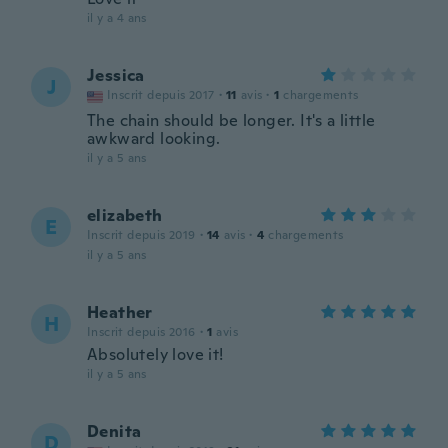
il y a 4 ans
Jessica
J
Inscrit depuis 2017
·
11
avis
·
1
chargements
The chain should be longer. It's a little
awkward looking.
il y a 5 ans
elizabeth
E
Inscrit depuis 2019
·
14
avis
·
4
chargements
il y a 5 ans
Heather
H
Inscrit depuis 2016
·
1
avis
Absolutely love it!
il y a 5 ans
Denita
D