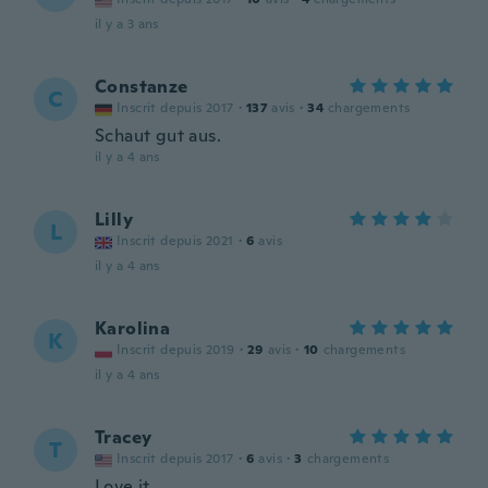
il y a 3 ans
Constanze
C
Inscrit depuis 2017
·
137
avis
·
34
chargements
Schaut gut aus.
il y a 4 ans
Lilly
L
Inscrit depuis 2021
·
6
avis
il y a 4 ans
Karolina
K
Inscrit depuis 2019
·
29
avis
·
10
chargements
il y a 4 ans
Tracey
T
Inscrit depuis 2017
·
6
avis
·
3
chargements
Love it