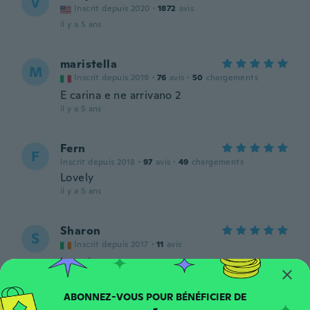
V
Inscrit depuis 2020
·
1872
avis
il y a 5 ans
maristella
M
Inscrit depuis 2019
·
76
avis
·
50
chargements
E carina e ne arrivano 2
il y a 5 ans
Fern
F
Inscrit depuis 2018
·
97
avis
·
49
chargements
Lovely
il y a 5 ans
Sharon
S
Inscrit depuis 2017
·
11
avis
Love it
il y a 5 ans