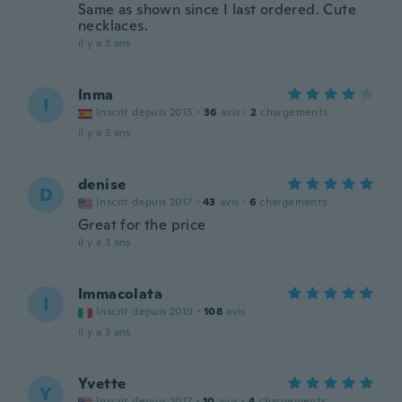
Same as shown since I last ordered. Cute
necklaces.
il y a 3 ans
Inma
I
Inscrit depuis 2015
·
36
avis
·
2
chargements
il y a 3 ans
denise
D
Inscrit depuis 2017
·
43
avis
·
6
chargements
Great for the price
il y a 3 ans
Immacolata
I
Inscrit depuis 2019
·
108
avis
il y a 3 ans
Yvette
Y
Inscrit depuis 2017
·
10
avis
·
4
chargements