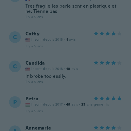
Très fragile les perle sont en plastique et
ne. Tienne pas
il y a 5 ans
Cathy
C
Inscrit depuis 2018
·
1
avis
il y a 5 ans
Candida
C
Inscrit depuis 2018
·
10
avis
It broke too easily.
il y a 5 ans
Petra
P
Inscrit depuis 2017
·
49
avis
·
23
chargements
il y a 5 ans
Annemarie