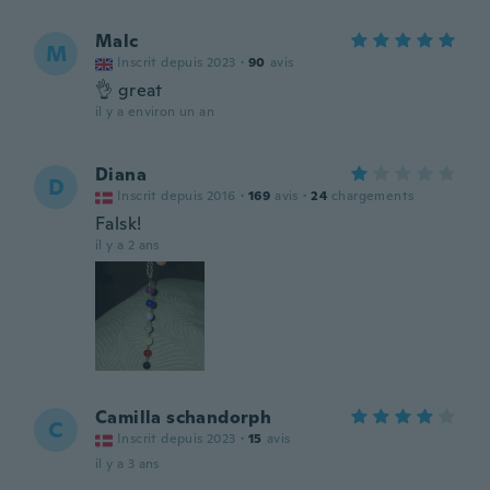
Malc
M
Inscrit depuis 2023
·
90
avis
👌 great
il y a environ un an
Diana
D
Inscrit depuis 2016
·
169
avis
·
24
chargements
Falsk!
il y a 2 ans
Camilla schandorph
C
Inscrit depuis 2023
·
15
avis
il y a 3 ans