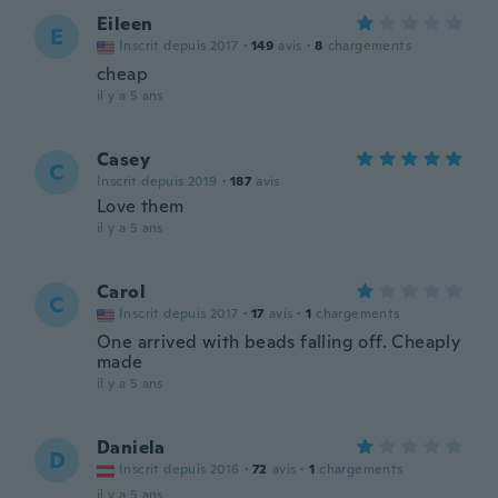
Eileen
E
Inscrit depuis 2017
·
149
avis
·
8
chargements
cheap
il y a 5 ans
Casey
C
Inscrit depuis 2019
·
187
avis
Love them
il y a 5 ans
Carol
C
Inscrit depuis 2017
·
17
avis
·
1
chargements
One arrived with beads falling off. Cheaply
made
il y a 5 ans
Daniela
D
Inscrit depuis 2016
·
72
avis
·
1
chargements
il y a 5 ans