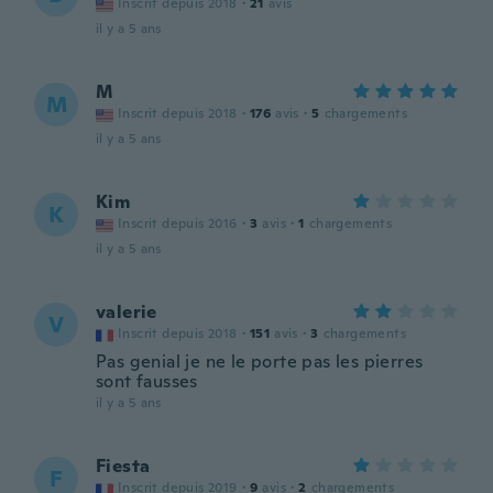
Inscrit depuis 2018
·
21
avis
il y a 5 ans
M
M
Inscrit depuis 2018
·
176
avis
·
5
chargements
il y a 5 ans
Kim
K
Inscrit depuis 2016
·
3
avis
·
1
chargements
il y a 5 ans
valerie
V
Inscrit depuis 2018
·
151
avis
·
3
chargements
Pas genial je ne le porte pas les pierres
sont fausses
il y a 5 ans
Fiesta
F
Inscrit depuis 2019
·
9
avis
·
2
chargements