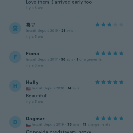
Love them :) arrived early too
il y a 5 ans
홍규
홍
Inscrit depuis 2019
·
21
avis
il y a 5 ans
Fiona
F
Inscrit depuis 2017
·
56
avis
·
1
chargements
il y a 5 ans
Holly
H
Inscrit depuis 2020
·
14
avis
Beautiful!
il y a 5 ans
Dagmar
D
Inscrit depuis 2019
·
38
avis
·
13
chargements
Odpovida predstavam, hezky.