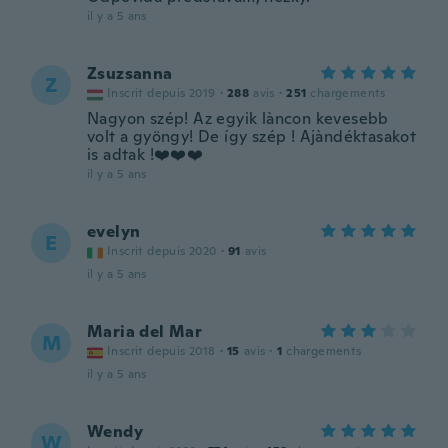
il y a 5 ans
Zsuzsanna
Z
Inscrit depuis 2019
·
288
avis
·
251
chargements
Nagyon szép! Az egyik làncon kevesebb
volt a gyöngy! De így szép ! Ajàndéktasakot
is adtak !❤️❤️❤️
il y a 5 ans
evelyn
E
Inscrit depuis 2020
·
91
avis
il y a 5 ans
Maria del Mar
M
Inscrit depuis 2018
·
15
avis
·
1
chargements
il y a 5 ans
Wendy
W