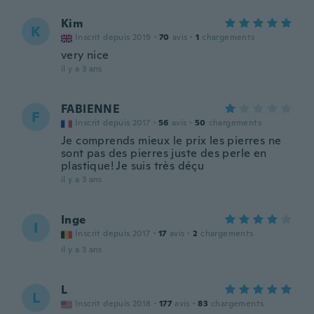
Kim
K
Inscrit depuis 2019
·
70
avis
·
1
chargements
very nice
il y a 3 ans
FABIENNE
F
Inscrit depuis 2017
·
56
avis
·
50
chargements
Je comprends mieux le prix les pierres ne
sont pas des pierres juste des perle en
plastique! Je suis très déçu
il y a 3 ans
Inge
I
Inscrit depuis 2017
·
17
avis
·
2
chargements
il y a 3 ans
L
L
Inscrit depuis 2018
·
177
avis
·
83
chargements