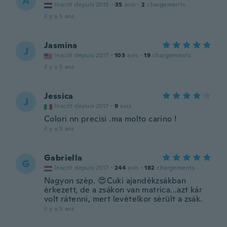
A
Inscrit depuis 2015
·
35
avis
·
2
chargements
il y a 5 ans
Jasmina
J
Inscrit depuis 2017
·
103
avis
·
19
chargements
il y a 5 ans
Jessica
J
Inscrit depuis 2017
·
9
avis
Colori nn precisi .ma molto carino !
il y a 5 ans
Gabriella
G
Inscrit depuis 2017
·
244
avis
·
182
chargements
Nagyon szèp. 😍Cuki ajandèkzsákban
èrkezett, de a zsákon van matrica...azt kár
volt rátenni, mert levètelkor sèrült a zsák.
il y a 5 ans