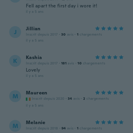
Fell apart the first day i wore it!
il y a 5 ans
Jillian
J
Inscrit depuis 2017
·
30
avis
·
1
chargements
il y a 5 ans
Kashia
K
Inscrit depuis 2017
·
181
avis
·
10
chargements
Lovely
il y a 5 ans
Maureen
M
Inscrit depuis 2020
·
34
avis
·
2
chargements
il y a 5 ans
Melanie
M
Inscrit depuis 2018
·
94
avis
·
1
chargements