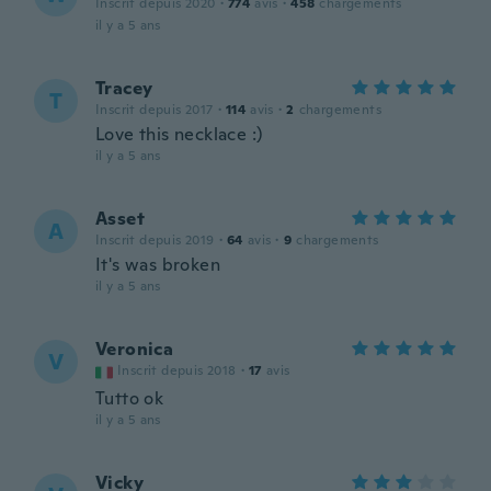
Inscrit depuis 2020
·
774
avis
·
458
chargements
il y a 5 ans
Tracey
T
Inscrit depuis 2017
·
114
avis
·
2
chargements
Love this necklace :)
il y a 5 ans
Asset
A
Inscrit depuis 2019
·
64
avis
·
9
chargements
It's was broken
il y a 5 ans
Veronica
V
Inscrit depuis 2018
·
17
avis
Tutto ok
il y a 5 ans
Vicky