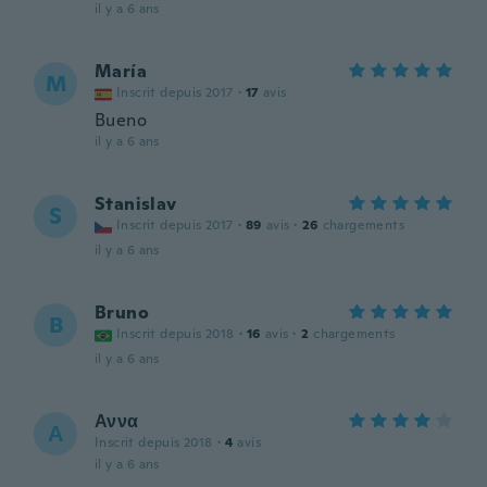
il y a 6 ans
María
M
Inscrit depuis 2017
·
17
avis
Bueno
il y a 6 ans
Stanislav
S
Inscrit depuis 2017
·
89
avis
·
26
chargements
il y a 6 ans
Bruno
B
Inscrit depuis 2018
·
16
avis
·
2
chargements
il y a 6 ans
Αννα
Α
Inscrit depuis 2018
·
4
avis
il y a 6 ans