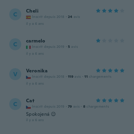
Cheli
C
Inscrit depuis 2018
·
24
avis
il y a 6 ans
carmelo
C
Inscrit depuis 2019
·
5
avis
il y a 6 ans
Veronika
V
Inscrit depuis 2018
·
119
avis
·
11
chargements
il y a 6 ans
Cat
C
Inscrit depuis 2019
·
79
avis
·
8
chargements
Spokojená 😉
il y a 6 ans