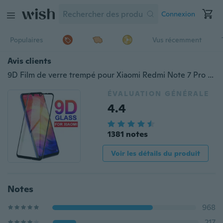
Connexion
Populaires
Vus récemment
Avis clients
9D Film de verre trempé pour Xiaomi Redmi Note 7 Pro Note 6 Pro Note 6 Pro 6A S2 GO GO 9H Protecteur d'écran pleine couverture pour Xiaomi Mi 9 8 Lite A2 Lite Pocophone F1
ÉVALUATION GÉNÉRALE
4.4
1381 notes
Voir les détails du produit
Notes
968
217