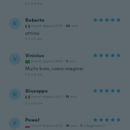
il y a 6 ans
Roberto
R
Inscrit depuis 2015
·
26
avis
ottimo
il y a 6 ans
Vinícius
V
Inscrit depuis 2020
·
1
avis
Muito bom, como imaginei
il y a 6 ans
Giuseppe
G
Inscrit depuis 2017
·
13
avis
il y a 6 ans
Paweł
P
Inscrit depuis 2019
·
15
avis
·
1
chargements