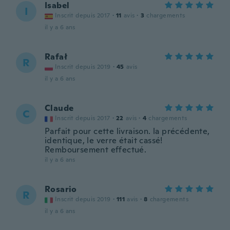
Isabel
I
Inscrit depuis 2017
·
11
avis
·
3
chargements
il y a 6 ans
Rafał
R
Inscrit depuis 2019
·
45
avis
il y a 6 ans
Claude
C
Inscrit depuis 2017
·
22
avis
·
4
chargements
Parfait pour cette livraison. la précédente,
identique, le verre était cassé!
Remboursement effectué.
il y a 6 ans
Rosario
R
Inscrit depuis 2019
·
111
avis
·
8
chargements
il y a 6 ans