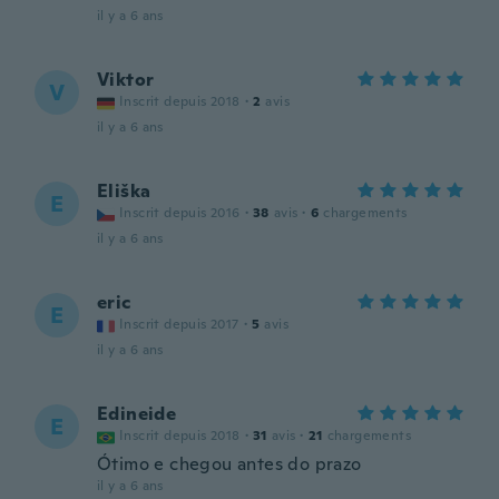
il y a 6 ans
Viktor
V
Inscrit depuis 2018
·
2
avis
il y a 6 ans
Eliška
E
Inscrit depuis 2016
·
38
avis
·
6
chargements
il y a 6 ans
eric
E
Inscrit depuis 2017
·
5
avis
il y a 6 ans
Edineide
E
Inscrit depuis 2018
·
31
avis
·
21
chargements
Ótimo e chegou antes do prazo
il y a 6 ans