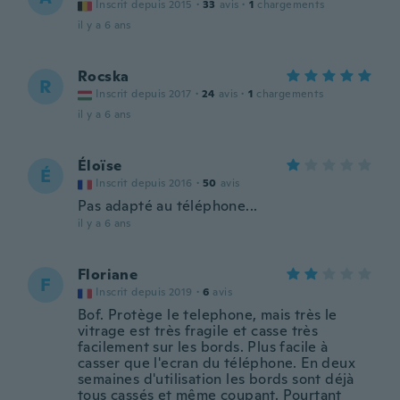
Inscrit depuis 2015
·
33
avis
·
1
chargements
il y a 6 ans
Rocska
R
Inscrit depuis 2017
·
24
avis
·
1
chargements
il y a 6 ans
Éloïse
É
Inscrit depuis 2016
·
50
avis
Pas adapté au téléphone...
il y a 6 ans
Floriane
F
Inscrit depuis 2019
·
6
avis
Bof. Protège le telephone, mais très le
vitrage est très fragile et casse très
facilement sur les bords. Plus facile à
casser que l'ecran du téléphone. En deux
semaines d'utilisation les bords sont déjà
tous cassés et même coupant. Pourtant