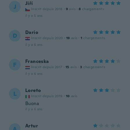
Jiří
J
Inscrit depuis 2018
·
9
avis
·
8
chargements
il y a 5 ans
Dario
D
Inscrit depuis 2020
·
19
avis
·
1
chargements
il y a 6 ans
Franceska
F
Inscrit depuis 2017
·
15
avis
·
3
chargements
il y a 6 ans
Loreto
L
Inscrit depuis 2019
·
10
avis
Buona
il y a 6 ans
Artur
A