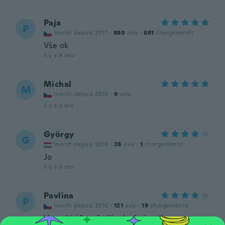
Paja
P
Inscrit depuis 2017
·
880
avis
·
881
chargements
Vše ok
il y a 6 ans
Michal
M
Inscrit depuis 2016
·
9
avis
il y a 6 ans
György
G
Inscrit depuis 2016
·
28
avis
·
1
chargements
Jo
il y a 6 ans
Pavlina
P
Inscrit depuis 2016
·
121
avis
·
19
chargements
Vypadá úžasně...škoda, že jen 1ks...