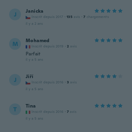
Janicka
J
Inscrit depuis 2017
·
135
avis
·
7
chargements
il y a 2 ans
Mohamed
M
Inscrit depuis 2019
·
2
avis
Parfait
il y a 5 ans
Jiří
J
Inscrit depuis 2016
·
3
avis
il y a 5 ans
Tina
T
Inscrit depuis 2016
·
7
avis
il y a 5 ans