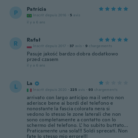
Patrícia
P
Inscrit depuis 2016
·
5
avis
il y a 6 ans
Rafał
R
Inscrit depuis 2017
·
37
avis
·
9
chargements
Pasuje jakość bardzo dobra dodatkowo
przed czasem
il y a 6 ans
La
L
Inscrit depuis 2020
·
225
avis
·
93
chargements
arrivato con largo anticipo ma il vetro non
aderisce bene ai bordi del telefono e
nonostante la fascia colorata nera si
vedono lo stesso le zone laterali che non
sono completamente a contatto con lo
schermo del telefono. L' ho subito buttato...
Praticamente una sola!!! Soldi sprecati. Non
fate lo stesso mio errore!!!