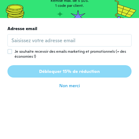
Remise max. de 5 $US.
Mary
1 code par client.
M
Inscrit depuis 2020
·
43
avis
·
8
chargements
il y a 5 ans
Adresse email
Eliška
E
Inscrit depuis 2017
·
224
avis
il y a 5 ans
Je souhaite recevoir des emails marketing et promotionnels (= des
économies !)
Marie
M
Débloquer 15% de réduction
Inscrit depuis 2019
·
48
avis
il y a 5 ans
Non merci
Darrel
D
Inscrit depuis 2016
·
15
avis
il y a 5 ans
Marta
M
Inscrit depuis 2017
·
36
avis