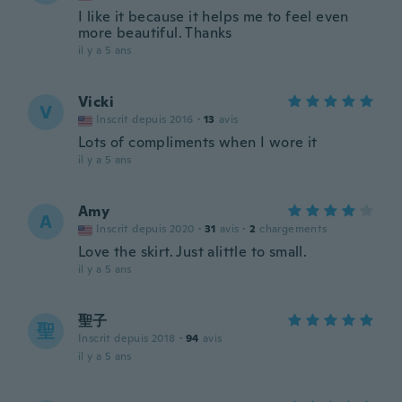
I like it because it helps me to feel even
more beautiful. Thanks
il y a 5 ans
Vicki
V
Inscrit depuis 2016
·
13
avis
Lots of compliments when I wore it
il y a 5 ans
Amy
A
Inscrit depuis 2020
·
31
avis
·
2
chargements
Love the skirt. Just alittle to small.
il y a 5 ans
聖子
聖
Inscrit depuis 2018
·
94
avis
il y a 5 ans