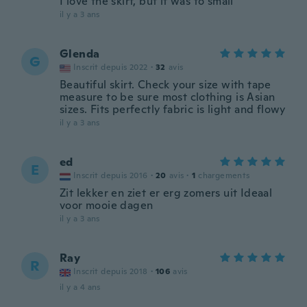
I love the skirt, but it was to small
il y a 3 ans
Glenda
G
Inscrit depuis 2022
·
32
avis
Beautiful skirt. Check your size with tape
measure to be sure most clothing is Asian
sizes. Fits perfectly fabric is light and flowy
il y a 3 ans
ed
E
Inscrit depuis 2016
·
20
avis
·
1
chargements
Zit lekker en ziet er erg zomers uit Ideaal
voor mooie dagen
il y a 3 ans
Ray
R
Inscrit depuis 2018
·
106
avis
il y a 4 ans