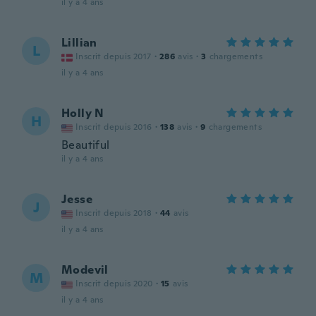
il y a 4 ans
Lillian
L
Inscrit depuis 2017
·
286
avis
·
3
chargements
il y a 4 ans
Holly N
H
Inscrit depuis 2016
·
138
avis
·
9
chargements
Beautiful
il y a 4 ans
Jesse
J
Inscrit depuis 2018
·
44
avis
il y a 4 ans
Modevil
M
Inscrit depuis 2020
·
15
avis
il y a 4 ans