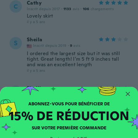
Cathy
C
Inscrit depuis 2017
·
1133
avis
·
106
chargements
Lovely skirt
il y a 5 ans
Sheila
S
Inscrit depuis 2019
·
9
avis
I ordered the largest size but it was still
tight. Great length! I’m 5 ft 9 inches tall
and was an excellent length
il y a 5 ans
Phyllis
P
Inscrit depuis 2021
·
1
avis
Fabric was very cheap, thin, poor quality.
The skirt didn't have a hem. The feathers
15% DE RÉDUCTION
on belt were cheap. It looked nice in
picture but the skirt was very poor quality
il y a 5 ans
SUR VOTRE PREMIÈRE COMMANDE