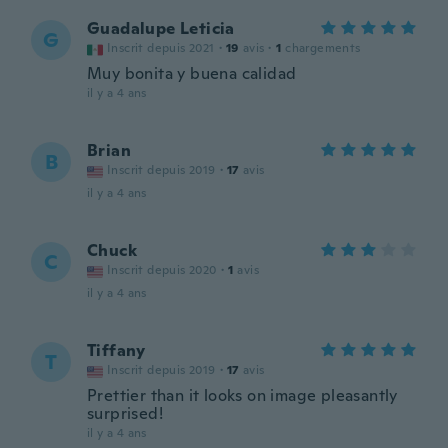
Guadalupe Leticia
G
Inscrit depuis 2021
·
19
avis
·
1
chargements
Muy bonita y buena calidad
il y a 4 ans
Brian
B
Inscrit depuis 2019
·
17
avis
il y a 4 ans
Chuck
C
Inscrit depuis 2020
·
1
avis
il y a 4 ans
Tiffany
T
Inscrit depuis 2019
·
17
avis
Prettier than it looks on image pleasantly
surprised!
il y a 4 ans