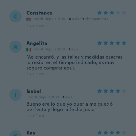
Constance
C
Inscrit depuis 2019
·
6
avis
·
1
chargements
il y a 4 ans
Angelita
A
Inscrit depuis 2021
·
1
avis
Me encantó, y las tallas y medidas esactas
lo resibi en el tiempo indicado, es muy
seguro comprar aquí.
il y a 4 ans
Isabel
I
Inscrit depuis 2021
·
1
avis
Bueno era lo que yo quería me quedó
perfecta y llego la fecha justa
il y a 4 ans
Kay