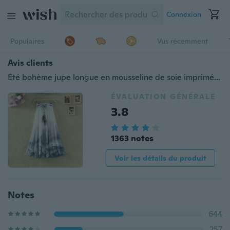
Connexion
Populaires
Vus récemment
Avis clients
Été bohème jupe longue en mousseline de soie imprimé élégant jupes décontractées
ÉVALUATION GÉNÉRALE
3.8
1363 notes
Voir les détails du produit
Notes
644
257