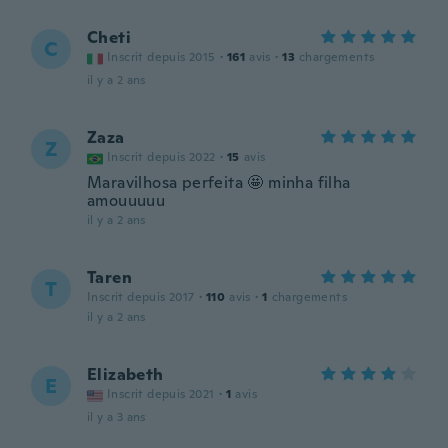
Cheti
C
Inscrit depuis 2015
·
161
avis
·
13
chargements
il y a 2 ans
Zaza
Z
Inscrit depuis 2022
·
15
avis
Maravilhosa perfeita 🤩 minha filha
amouuuuu
il y a 2 ans
Taren
T
Inscrit depuis 2017
·
110
avis
·
1
chargements
il y a 2 ans
Elizabeth
E
Inscrit depuis 2021
·
1
avis
il y a 3 ans