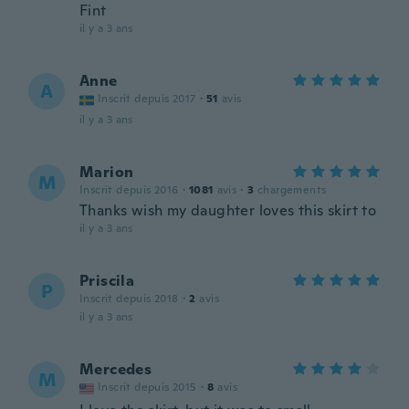
Fint
il y a 3 ans
Anne
A
Inscrit depuis 2017
·
51
avis
il y a 3 ans
Marion
M
Inscrit depuis 2016
·
1081
avis
·
3
chargements
Thanks wish my daughter loves this skirt to
il y a 3 ans
Priscila
P
Inscrit depuis 2018
·
2
avis
il y a 3 ans
Mercedes
M
Inscrit depuis 2015
·
8
avis