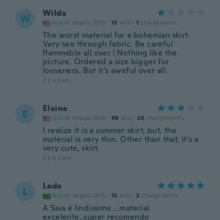
Wilda
W
Inscrit depuis 2019
·
12
avis
·
1
chargements
The worst material for a bohemian skirt.
Very see through fabric. Be careful
flammable all over ! Nothing like the
picture. Ordered a size bigger for
looseness. But it’s aweful over all.
il y a 3 ans
Elaine
E
Inscrit depuis 2019
·
99
avis
·
20
chargements
I realize it is a summer skirt, but, the
material is very thin. Other than that, it's a
very cute, skirt.
il y a 3 ans
Leda
L
Inscrit depuis 2015
·
12
avis
·
2
chargements
A Saia é lindissima ...material
excelente..super recomendo