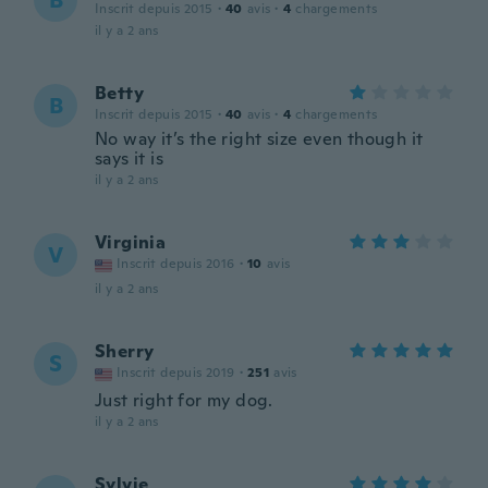
B
Inscrit depuis 2015
·
40
avis
·
4
chargements
il y a 2 ans
Betty
B
Inscrit depuis 2015
·
40
avis
·
4
chargements
No way it’s the right size even though it
says it is
il y a 2 ans
Virginia
V
Inscrit depuis 2016
·
10
avis
il y a 2 ans
Sherry
S
Inscrit depuis 2019
·
251
avis
Just right for my dog.
il y a 2 ans
Sylvie