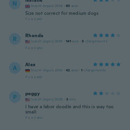
Natalie
N
Inscrit depuis 2018
·
85
avis
Size not correct for medium dogs
il y a 2 ans
Rhonda
R
Inscrit depuis 2018
·
141
avis
·
5
chargements
il y a 2 ans
Alex
A
Inscrit depuis 2016
·
42
avis
·
1
chargements
il y a 2 ans
peggy
P
Inscrit depuis 2020
·
3
avis
I have a labor doodle and this is way too
small
il y a 2 ans