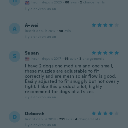
H
Inscrit depuis 2020
·
88
avis
·
2
chargements
il y a environ un an
A-wei
A
Inscrit depuis 2017
·
40
avis
il y a environ un an
Susan
S
Inscrit depuis 2017
·
68
avis
·
3
chargements
I have 2 dogs one medium and one small,
these muzzles are adjustable to fit
correctly and are mesh so air flow is good.
Easily adjusted to fit snuggly but not overly
tight. I like this product a lot, highly
recommend for dogs of all sizes.
il y a environ un an
Deborah
D
Inscrit depuis 2019
·
731
avis
·
4
chargements
il y a environ un an