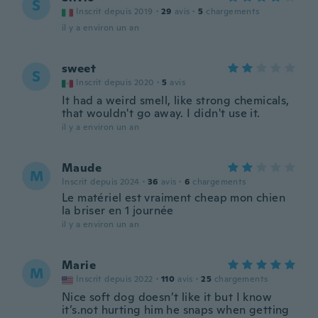
S
Inscrit depuis 2019
·
29
avis
·
5
chargements
il y a environ un an
sweet
S
Inscrit depuis 2020
·
5
avis
It had a weird smell, like strong chemicals,
that wouldn't go away. I didn't use it.
il y a environ un an
Maude
M
Inscrit depuis 2024
·
36
avis
·
6
chargements
Le matériel est vraiment cheap mon chien
la briser en 1 journée
il y a environ un an
Marie
M
Inscrit depuis 2022
·
110
avis
·
25
chargements
Nice soft dog doesn’t like it but I know
it’s.not hurting him he snaps when getting