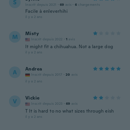
S
Inscrit depuis 2021
·
69
avis
·
6
chargements
Facile à enleverhihi
il y a 2 ans
Misty
M
Inscrit depuis 2022
·
1
avis
It might fit a chihuahua. Not a large dog
il y a 2 ans
Andrea
A
Inscrit depuis 2017
·
20
avis
il y a 2 ans
Vickie
V
Inscrit depuis 2023
·
69
avis
T It is hard to no what sizes through eish
il y a 2 ans