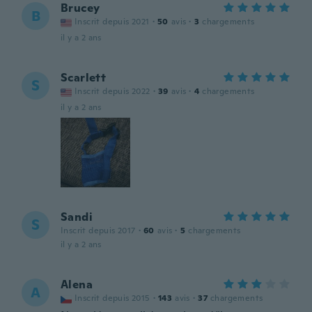
Brucey
B
Inscrit depuis 2021
·
50
avis
·
3
chargements
il y a 2 ans
Scarlett
S
Inscrit depuis 2022
·
39
avis
·
4
chargements
il y a 2 ans
Sandi
S
Inscrit depuis 2017
·
60
avis
·
5
chargements
il y a 2 ans
Alena
A
Inscrit depuis 2015
·
143
avis
·
37
chargements