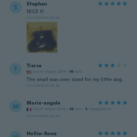
Stephen
S
NICE !!!
il y a environ un an
Tiersa
T
Inscrit depuis 2019
·
45
avis
The small was over sized for my little dog.
il y a environ un an
Marie-angele
M
Inscrit depuis 2018
·
43
avis
·
2
chargements
il y a environ un an
Hollie-Anne