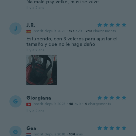
Na malé psy velké, musí se zúžit
il y a 2 ans
J.R.
J
Inscrit depuis 2023
·
121
avis
·
219
chargements
Estupendo, con 3 velcros para ajustar el
tamaño y que no le haga daño
il y a 2 ans
Giorgiana
G
Inscrit depuis 2023
·
48
avis
·
4
chargements
il y a 2 ans
Gea
G
Inscrit depuis 2018
·
184
avis