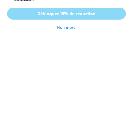
Toni
T
Débloquer 15% de réduction
Inscrit depuis 2018
·
398
avis
·
17
chargements
il y a 2 ans
Non merci
Милица
М
Inscrit depuis 2019
·
142
avis
·
1
chargements
il y a 3 ans
Debbie
D
Inscrit depuis 2015
·
13
avis
Great price, great fit!
il y a 3 ans
Gabriele
G
Inscrit depuis 2016
·
859
avis
·
3
chargements
da man die größe einstellen kann ist der
super
il y a 3 ans