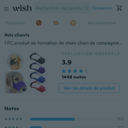
Connexion
Populaires
Vus récemment
Avis clients
1 PC produit de formation de chien chien de compagnie masque réglable maille respirant muselières petit grand chien bouche museau Anti aboiement morsure à mâcher
ÉVALUATION GÉNÉRALE
3.9
1448 notes
Voir les détails du produit
Notes
788
202