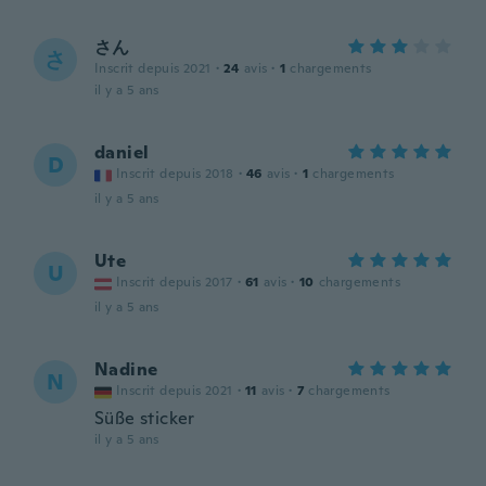
さん
さ
Inscrit depuis 2021
·
24
avis
·
1
chargements
il y a 5 ans
daniel
D
Inscrit depuis 2018
·
46
avis
·
1
chargements
il y a 5 ans
Ute
U
Inscrit depuis 2017
·
61
avis
·
10
chargements
il y a 5 ans
Nadine
N
Inscrit depuis 2021
·
11
avis
·
7
chargements
Süße sticker
il y a 5 ans