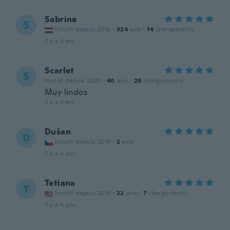
Sabrina
S
Inscrit depuis 2018
·
324
avis
·
14
chargements
il y a 3 ans
Scarlet
S
Inscrit depuis 2020
·
40
avis
·
28
chargements
Muy lindos
il y a 3 ans
Dušan
D
Inscrit depuis 2019
·
2
avis
il y a 4 ans
Tetiana
T
Inscrit depuis 2019
·
22
avis
·
7
chargements
il y a 4 ans