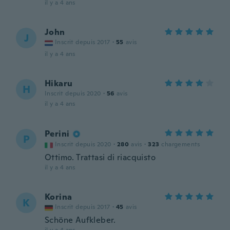
il y a 4 ans
John
J
Inscrit depuis 2017
·
55
avis
il y a 4 ans
Hikaru
H
Inscrit depuis 2020
·
56
avis
il y a 4 ans
Perini
P
Inscrit depuis 2020
·
280
avis
·
323
chargements
Ottimo. Trattasi di riacquisto
il y a 4 ans
Korina
K
Inscrit depuis 2017
·
45
avis
Schöne Aufkleber.