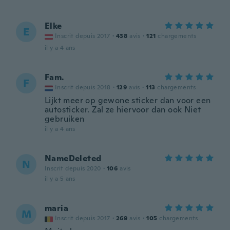
Elke
E
Inscrit depuis 2017
·
438
avis
·
121
chargements
il y a 4 ans
Fam.
F
Inscrit depuis 2018
·
129
avis
·
113
chargements
Lijkt meer op gewone sticker dan voor een
autosticker. Zal ze hiervoor dan ook Niet
gebruiken
il y a 4 ans
NameDeleted
N
Inscrit depuis 2020
·
106
avis
il y a 5 ans
maria
M
Inscrit depuis 2017
·
269
avis
·
105
chargements