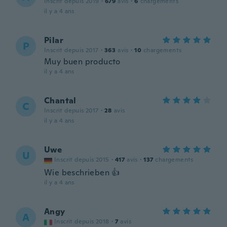
Inscrit depuis 2019
·
679
avis
·
6
chargements
il y a 4 ans
Pilar
P
Inscrit depuis 2017
·
363
avis
·
10
chargements
Muy buen producto
il y a 4 ans
Chantal
C
Inscrit depuis 2017
·
28
avis
il y a 4 ans
Uwe
U
Inscrit depuis 2015
·
417
avis
·
137
chargements
Wie beschrieben 👍
il y a 4 ans
Angy
A
Inscrit depuis 2018
·
7
avis