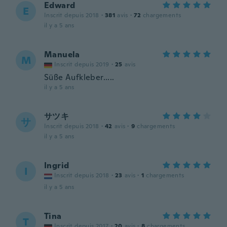
Edward
E
Inscrit depuis 2018
·
381
avis
·
72
chargements
il y a 5 ans
Manuela
M
Inscrit depuis 2019
·
25
avis
Süße Aufkleber.....
il y a 5 ans
サツキ
サ
Inscrit depuis 2018
·
42
avis
·
9
chargements
il y a 5 ans
Ingrid
I
Inscrit depuis 2018
·
23
avis
·
1
chargements
il y a 5 ans
Tina
T
Inscrit depuis 2017
·
20
avis
·
8
chargements