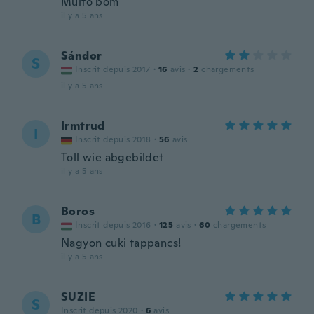
Muito bom
il y a 5 ans
Sándor
S
Inscrit depuis 2017
·
16
avis
·
2
chargements
il y a 5 ans
Irmtrud
I
Inscrit depuis 2018
·
56
avis
Toll wie abgebildet
il y a 5 ans
Boros
B
Inscrit depuis 2016
·
125
avis
·
60
chargements
Nagyon cuki tappancs!
il y a 5 ans
SUZIE
S
Inscrit depuis 2020
·
6
avis