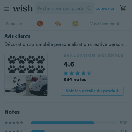
Connexion
Populaires
Vus récemment
Avis clients
Décoration automobile personnalisation créative personnalité chat mignon empreinte de patte de voiture empreinte autocollant de voiture
ÉVALUATION GÉNÉRALE
4.6
934 notes
Voir les détails du produit
Notes
688
149