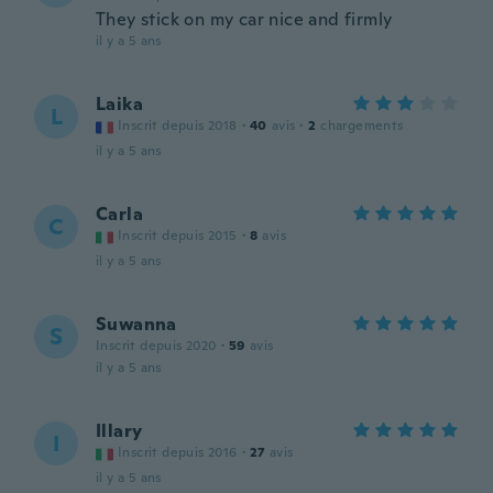
They stick on my car nice and firmly
il y a 5 ans
Laika
L
Inscrit depuis 2018
·
40
avis
·
2
chargements
il y a 5 ans
Carla
C
Inscrit depuis 2015
·
8
avis
il y a 5 ans
Suwanna
S
Inscrit depuis 2020
·
59
avis
il y a 5 ans
Illary
I
Inscrit depuis 2016
·
27
avis
il y a 5 ans