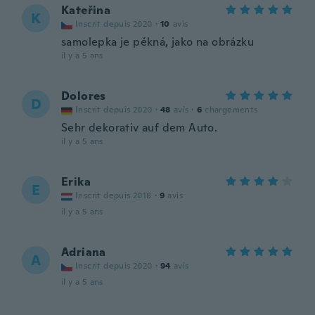
Kateřina
K
Inscrit depuis 2020
·
10
avis
samolepka je pěkná, jako na obrázku
il y a 5 ans
Dolores
D
Inscrit depuis 2020
·
48
avis
·
6
chargements
Sehr dekorativ auf dem Auto.
il y a 5 ans
Erika
E
Inscrit depuis 2018
·
9
avis
il y a 5 ans
Adriana
A
Inscrit depuis 2020
·
94
avis
il y a 5 ans