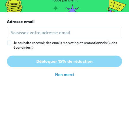
1 code par client.
il y a 5 ans
雅代
雅
Adresse email
Inscrit depuis 2018
·
65
avis
·
3
chargements
可愛いく貼れました。
il y a 5 ans
Je souhaite recevoir des emails marketing et promotionnels (= des
économies !)
晴美
晴
Inscrit depuis 2020
·
32
avis
·
2
chargements
Débloquer 15% de réduction
サイズも丁度良く とても、可愛いです。
il y a 5 ans
Non merci
美穂
美
Inscrit depuis 2018
·
118
avis
·
2
chargements
il y a 5 ans
tiziana
T
Inscrit depuis 2017
·
159
avis
·
51
chargements
il y a 5 ans