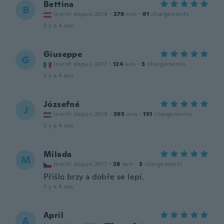
Bettina
B
Inscrit depuis 2019
·
279
avis
·
91
chargements
il y a 4 ans
Giuseppe
G
Inscrit depuis 2017
·
124
avis
·
3
chargements
il y a 4 ans
Józsefné
J
Inscrit depuis 2016
·
393
avis
·
151
chargements
il y a 4 ans
Milada
M
Inscrit depuis 2017
·
28
avis
·
3
chargements
Přišlo brzy a dobře se lepí.
il y a 4 ans
April
A