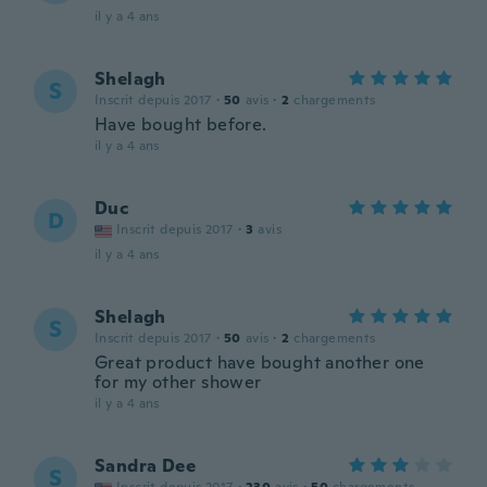
il y a 4 ans
Shelagh
S
Inscrit depuis 2017
·
50
avis
·
2
chargements
Have bought before.
il y a 4 ans
Duc
D
Inscrit depuis 2017
·
3
avis
il y a 4 ans
Shelagh
S
Inscrit depuis 2017
·
50
avis
·
2
chargements
Great product have bought another one
for my other shower
il y a 4 ans
Sandra Dee
S