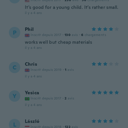
Inscrit depuis 2017
·
230
avis
·
50
chargements
It’s good for a young child. It’s rather small.
il y a 4 ans
Phil
P
Inscrit depuis 2017
·
130
avis
·
6
chargements
works well but cheap materials
il y a 4 ans
Chris
C
Inscrit depuis 2019
·
1
avis
il y a 4 ans
Yesica
Y
Inscrit depuis 2017
·
2
avis
il y a 4 ans
László
L
Inscrit depuis 2018
·
122
avis