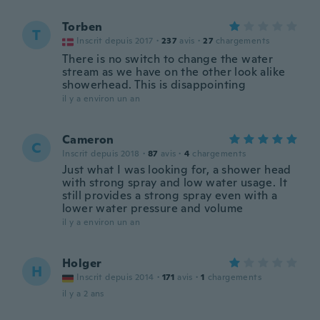
Torben
T
Inscrit depuis 2017
·
237
avis
·
27
chargements
There is no switch to change the water
stream as we have on the other look alike
showerhead. This is disappointing
il y a environ un an
Cameron
C
Inscrit depuis 2018
·
87
avis
·
4
chargements
Just what I was looking for, a shower head
with strong spray and low water usage. It
still provides a strong spray even with a
lower water pressure and volume
il y a environ un an
Holger
H
Inscrit depuis 2014
·
171
avis
·
1
chargements
il y a 2 ans