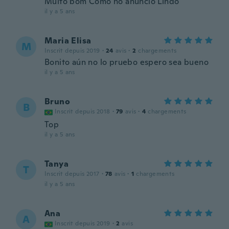
Muito bom Como no anúncio Lindo
il y a 5 ans
Maria Elisa
M
Inscrit depuis 2019
·
24
avis
·
2
chargements
Bonito aún no lo pruebo espero sea bueno
il y a 5 ans
Bruno
B
Inscrit depuis 2018
·
79
avis
·
4
chargements
Top
il y a 5 ans
Tanya
T
Inscrit depuis 2017
·
78
avis
·
1
chargements
il y a 5 ans
Ana
A
Inscrit depuis 2019
·
2
avis