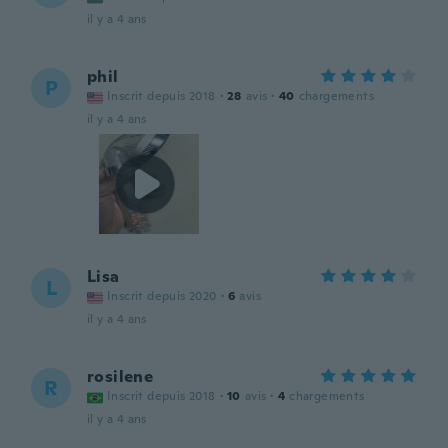
il y a 4 ans
phil
P
Inscrit depuis 2018
·
28
avis
·
40
chargements
il y a 4 ans
Lisa
L
Inscrit depuis 2020
·
6
avis
il y a 4 ans
rosilene
R
Inscrit depuis 2018
·
10
avis
·
4
chargements
il y a 4 ans