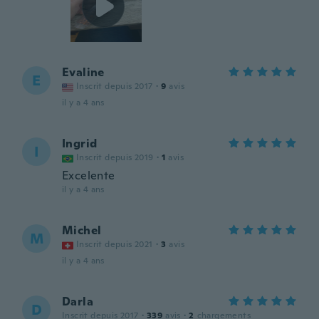
Evaline
E
Inscrit depuis 2017
·
9
avis
il y a 4 ans
Ingrid
I
Inscrit depuis 2019
·
1
avis
Excelente
il y a 4 ans
Michel
M
Inscrit depuis 2021
·
3
avis
il y a 4 ans
Darla
D
Inscrit depuis 2017
·
339
avis
·
2
chargements