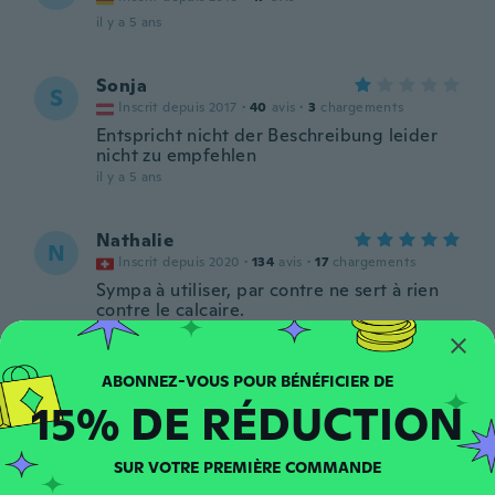
il y a 5 ans
Sonja
S
Inscrit depuis 2017
·
40
avis
·
3
chargements
Entspricht nicht der Beschreibung leider
nicht zu empfehlen
il y a 5 ans
Nathalie
N
Inscrit depuis 2020
·
134
avis
·
17
chargements
Sympa à utiliser, par contre ne sert à rien
contre le calcaire.
il y a 5 ans
Emilio
E
15% DE RÉDUCTION
Inscrit depuis 2020
·
19
avis
·
16
chargements
Sale el agua casi como un rocío con viento,
el único problema es que el agua donde
SUR VOTRE PREMIÈRE COMMANDE
vivimos tiene piedrecillas y es dura, así es