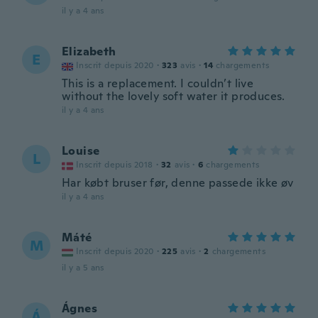
il y a 4 ans
Elizabeth
E
Inscrit depuis 2020
·
323
avis
·
14
chargements
This is a replacement. I couldn’t live
without the lovely soft water it produces.
il y a 4 ans
Louise
L
Inscrit depuis 2018
·
32
avis
·
6
chargements
Har købt bruser før, denne passede ikke øv
il y a 4 ans
Máté
M
Inscrit depuis 2020
·
225
avis
·
2
chargements
il y a 5 ans
Ágnes
Á