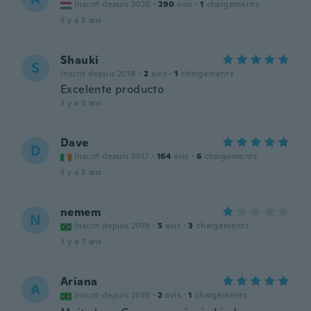
Inscrit depuis 2020
·
290
avis
·
1
chargements
il y a 5 ans
Shauki
S
Inscrit depuis 2018
·
2
avis
·
1
chargements
Excelente producto
il y a 5 ans
Dave
D
Inscrit depuis 2017
·
164
avis
·
6
chargements
il y a 5 ans
nemem
N
Inscrit depuis 2019
·
5
avis
·
3
chargements
il y a 5 ans
Ariana
A
Inscrit depuis 2019
·
2
avis
·
1
chargements