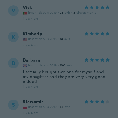
Vick
V
Inscrit depuis 2019
·
28
avis
·
3
chargements
il y a 4 ans
Kimberly
K
Inscrit depuis 2018
·
14
avis
il y a 4 ans
Barbara
B
Inscrit depuis 2019
·
130
avis
I actually bought two one for myself and
my daughter and they are very very good
indeed
il y a 4 ans
Sławomir
S
Inscrit depuis 2019
·
57
avis
il y a 4 ans