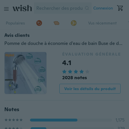
Connexion
Populaires
Vus récemment
Avis clients
Pomme de douche à économie d'eau de bain Buse de douche Buse de pulvérisation Filtre transparent (Style1 / Style2)
ÉVALUATION GÉNÉRALE
4.1
2028 notes
Voir les détails du produit
Notes
1,175
379