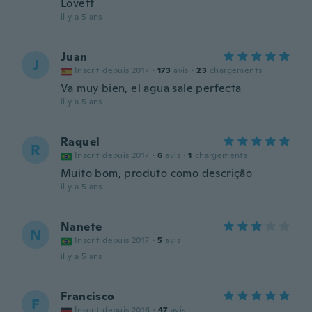
Lovett
il y a 5 ans
Juan
J
Inscrit depuis 2017
·
173
avis
·
23
chargements
Va muy bien, el agua sale perfecta
il y a 5 ans
Raquel
R
Inscrit depuis 2017
·
6
avis
·
1
chargements
Muito bom, produto como descrição
il y a 5 ans
Nanete
N
Inscrit depuis 2017
·
5
avis
il y a 5 ans
Francisco
F
Inscrit depuis 2016
·
47
avis