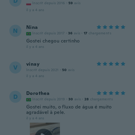
D
Inscrit depuis 2016
·
59
avis
il y a 4 ans
Nina
N
Inscrit depuis 2017
·
36
avis
·
17
chargements
Gostei chegou certinho
il y a 4 ans
vinay
V
Inscrit depuis 2021
·
50
avis
il y a 4 ans
Dorothea
D
Inscrit depuis 2019
·
30
avis
·
28
chargements
Gostei muito, o fluxo de água é muito
agradável à pele.
il y a 4 ans