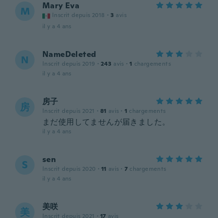
Mary Eva
M
Inscrit depuis 2018
·
3
avis
il y a 4 ans
NameDeleted
N
Inscrit depuis 2019
·
243
avis
·
1
chargements
il y a 4 ans
房子
房
Inscrit depuis 2021
·
81
avis
·
1
chargements
まだ使用してませんが届きました。
il y a 4 ans
sen
S
Inscrit depuis 2020
·
11
avis
·
7
chargements
il y a 4 ans
美咲
美
Inscrit depuis 2021
·
17
avis