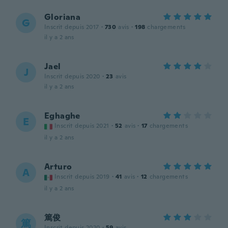
Gloriana
G
Inscrit depuis 2017
·
730
avis
·
198
chargements
il y a 2 ans
Jael
J
Inscrit depuis 2020
·
23
avis
il y a 2 ans
Eghaghe
E
Inscrit depuis 2021
·
52
avis
·
17
chargements
il y a 2 ans
Arturo
A
Inscrit depuis 2019
·
41
avis
·
12
chargements
il y a 2 ans
篤俊
篤
Inscrit depuis 2020
·
59
avis