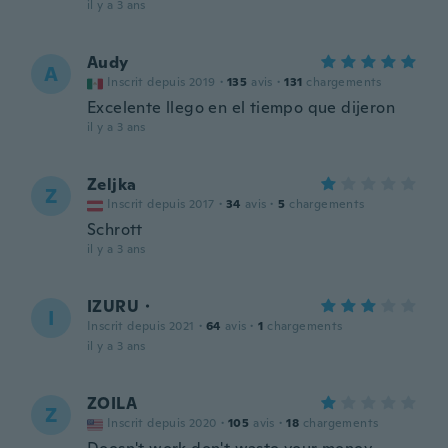
il y a 3 ans
Audy
A
Inscrit depuis 2019
·
135
avis
·
131
chargements
Excelente llego en el tiempo que dijeron
il y a 3 ans
Zeljka
Z
Inscrit depuis 2017
·
34
avis
·
5
chargements
Schrott
il y a 3 ans
IZURU・
I
Inscrit depuis 2021
·
64
avis
·
1
chargements
il y a 3 ans
ZOILA
Z
Inscrit depuis 2020
·
105
avis
·
18
chargements