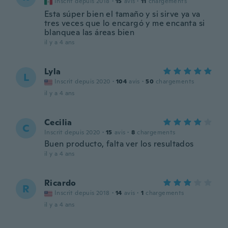
Inscrit depuis 2018
·
15
avis
·
11
chargements
Esta súper bien el tamaño y si sirve ya va
tres veces que lo encargó y me encanta si
blanquea las áreas bien
il y a 4 ans
Lyla
L
Inscrit depuis 2020
·
104
avis
·
50
chargements
il y a 4 ans
Cecilia
C
Inscrit depuis 2020
·
15
avis
·
8
chargements
Buen producto, falta ver los resultados
il y a 4 ans
Ricardo
R
Inscrit depuis 2018
·
14
avis
·
1
chargements
il y a 4 ans