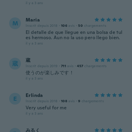
il y a 3 ans
Maria
M
Inscrit depuis 2018
·
106
avis
·
50
chargements
El detalle de que llegue en una bolsa de tul
es hermoso. Aun no la uso pero llego bien.
il y a 3 ans
蔵
蔵
Inscrit depuis 2019
·
711
avis
·
457
chargements
使うのが楽しみです！
il y a 3 ans
Erlinda
E
Inscrit depuis 2018
·
108
avis
·
9
chargements
Very useful for me
il y a 3 ans
みるく