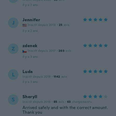
il y a 2 ans
Jennifer
J
Inscrit depuis 2018
·
25
avis
il y a 2 ans
zdenek
Z
Inscrit depuis 2017
·
203
avis
il y a 3 ans
Luda
L
Inscrit depuis 2019
·
1142
avis
il y a 3 ans
Sheryll
S
Inscrit depuis 2019
·
85
avis
·
63
chargements
Arrived safely and with the correct amount.
Thank you