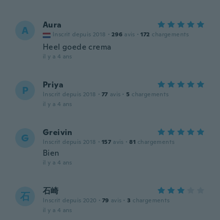
Aura
A
Inscrit depuis 2018
·
296
avis
·
172
chargements
Heel goede crema
il y a 4 ans
Priya
P
Inscrit depuis 2018
·
77
avis
·
5
chargements
il y a 4 ans
Greivin
G
Inscrit depuis 2018
·
157
avis
·
81
chargements
Bien
il y a 4 ans
石崎
石
Inscrit depuis 2020
·
79
avis
·
3
chargements
il y a 4 ans