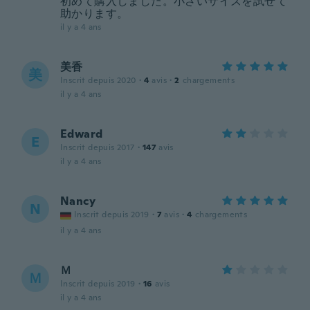
初めて購入しました。小さいサイズを試せて
助かります。
il y a 4 ans
美香
美
Inscrit depuis 2020
·
4
avis
·
2
chargements
il y a 4 ans
Edward
E
Inscrit depuis 2017
·
147
avis
il y a 4 ans
Nancy
N
Inscrit depuis 2019
·
7
avis
·
4
chargements
il y a 4 ans
Ｍ
Ｍ
Inscrit depuis 2019
·
16
avis
il y a 4 ans