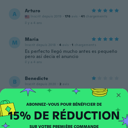
Arturo
A
Inscrit depuis 2019
·
176
avis
·
41
chargements
il y a 4 ans
Maria
M
Inscrit depuis 2018
·
4
avis
·
1
chargements
Es perfecto llegó mucho antes es pequeño
pero así decia el anuncio
il y a 4 ans
Benedicte
B
Inscrit depuis 2020
·
2
avis
il y a 4 ans
judith
J
15% DE RÉDUCTION
Inscrit depuis 2021
·
47
avis
il y a 4 ans
SUR VOTRE PREMIÈRE COMMANDE