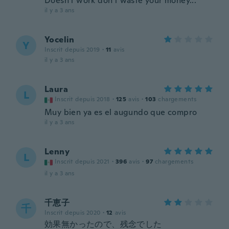
Doesn't work don't waste your money...
il y a 3 ans
Yocelin
Y
Inscrit depuis 2019
·
11
avis
il y a 3 ans
Laura
L
Inscrit depuis 2018
·
125
avis
·
103
chargements
Muy bien ya es el augundo que compro
il y a 3 ans
Lenny
L
Inscrit depuis 2021
·
396
avis
·
97
chargements
il y a 3 ans
千恵子
千
Inscrit depuis 2020
·
12
avis
効果無かったので、残念でした