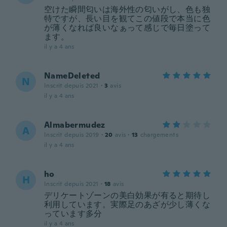
空けた瞬間匂いは海外性の匂いがし、色も独
特ですが、長い目を観てこの値段で本当に色
が薄くなれば良いなぁって感じで毎日塗って
ます。
il y a 4 ans
NameDeleted
N
Inscrit depuis 2021
·
3
avis
il y a 4 ans
Almabermudez
A
Inscrit depuis 2019
·
20
avis
·
13
chargements
il y a 4 ans
ho
H
Inscrit depuis 2021
·
18
avis
デリケートゾーンの美白効果が有ると期待し
利用しています。実際足のあざが少し薄くな
っています多分
il y a 4 ans