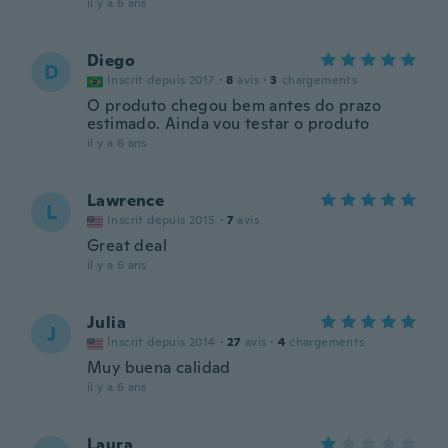
il y a 6 ans
Diego
D
Inscrit depuis 2017
·
8
avis
·
3
chargements
O produto chegou bem antes do prazo
estimado. Ainda vou testar o produto
il y a 6 ans
Lawrence
L
Inscrit depuis 2015
·
7
avis
Great deal
il y a 6 ans
Julia
J
Inscrit depuis 2014
·
27
avis
·
4
chargements
Muy buena calidad
il y a 6 ans
Laura