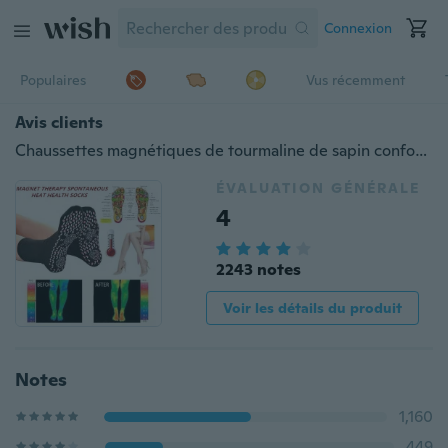
Connexion
Populaires
Vus récemment
Avis clients
Chaussettes magnétiques de tourmaline de sapin confortables et respirantes chaussettes magnétiques de soin des pieds de thérapie auto-chauffante
ÉVALUATION GÉNÉRALE
4
2243 notes
Voir les détails du produit
Notes
1,160
449