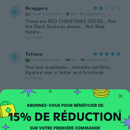
Greggory
G
Inscrit depuis 2015
·
15
avis
·
1
chargements
These are RED CHRISTMAS SOCKS... Not
the Black Socks as shown... Not Real
happy...
il y a 6 ans
Tatiane
T
Inscrit depuis 2017
·
54
avis
·
10
chargements
Tem boa qualidade... tamanho perfeito.
Agora é usar p testar se é funcional.
il y a 6 ans
Janice
J
Inscrit depuis 2020
·
26
avis
·
23
chargements
they fit nicely and feel good not to thick
15% DE RÉDUCTION
nor to warm
il y a 6 ans
SUR VOTRE PREMIÈRE COMMANDE