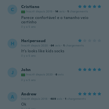
Cristiano
C
Inscrit depuis 2019
·
14
avis
·
1
chargements
Parece confortável e o tamanho veio
certinho
il y a 5 ans
Haripersaud
H
Inscrit depuis 2020
·
64
avis
·
1
chargements
It's looks like kids socks
il y a 5 ans
John
J
Inscrit depuis 2020
·
6
avis
il y a 5 ans
Andrew
A
Inscrit depuis 2018
·
409
avis
·
1
chargements
Ok