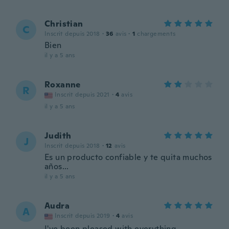
Christian
C
Inscrit depuis 2018
·
36
avis
·
1
chargements
Bien
il y a 5 ans
Roxanne
R
Inscrit depuis 2021
·
4
avis
il y a 5 ans
Judith
J
Inscrit depuis 2018
·
12
avis
Es un producto confiable y te quita muchos
años...
il y a 5 ans
Audra
A
Inscrit depuis 2019
·
4
avis
I've been pleased with everything