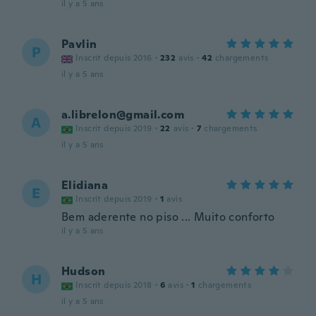
il y a 5 ans
Pavlin
P
Inscrit depuis 2016
·
232
avis
·
42
chargements
il y a 5 ans
a.librelon@gmail.com
A
Inscrit depuis 2019
·
22
avis
·
7
chargements
il y a 5 ans
Elidiana
E
Inscrit depuis 2019
·
1
avis
Bem aderente no piso ... Muito conforto
il y a 5 ans
Hudson
H
Inscrit depuis 2018
·
6
avis
·
1
chargements
il y a 5 ans