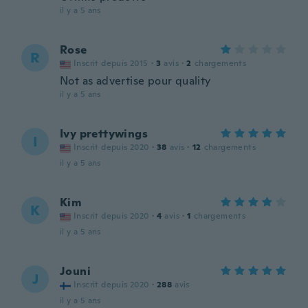
il y a 5 ans
Rose
R
Inscrit depuis 2015
·
3
avis
·
2
chargements
Not as advertise pour quality
il y a 5 ans
Ivy prettywings
I
Inscrit depuis 2020
·
38
avis
·
12
chargements
il y a 5 ans
Kim
K
Inscrit depuis 2020
·
4
avis
·
1
chargements
il y a 5 ans
Jouni
J
Inscrit depuis 2020
·
288
avis
il y a 5 ans