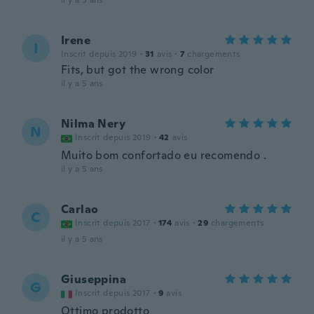
il y a 5 ans
Irene
I
Inscrit depuis 2019
·
31
avis
·
7
chargements
Fits, but got the wrong color
il y a 5 ans
Nilma Nery
N
Inscrit depuis 2019
·
42
avis
Muito bom confortado eu recomendo .
il y a 5 ans
Carlao
C
Inscrit depuis 2017
·
174
avis
·
29
chargements
il y a 5 ans
Giuseppina
G
Inscrit depuis 2017
·
9
avis
Ottimo prodotto