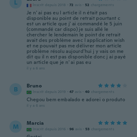
L
Inscrit depuis 2018
·
72
avis
·
52
chargements
Je n' ai pas eu l article il n était pas
disponible au point de retrait pourtant c
est un article que j' ai commandé le 5 juin
(commandé car dispo) je suis allé le
chercher le lendemain le point de retrait
avait des problème avec l application wish
et ne pouvait pas me délivrer mon article
problème résolu aujourd'hui j y vais on me
dit qu il n est pas disponible donc j ai payé
un article que je n' ai pas eu
il y a 6 ans
Bruno
B
Inscrit depuis 2019
·
47
avis
·
40
chargements
Chegou bem embalado e adorei o produto
il y a 6 ans
Marcia
M
Inscrit depuis 2016
·
96
avis
·
53
chargements
Gostei.