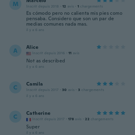
Marcelo
M
Inscrit depuis 2018
·
12
avis
·
1
chargements
Es cómodo pero no calienta mis pies como
pensaba. Considero que son un par de
medias comunes nada mas.
il y a 6 ans
Alice
A
Inscrit depuis 2016
·
11
avis
Not as described
il y a 6 ans
Camila
C
Inscrit depuis 2017
·
30
avis
·
3
chargements
il y a 6 ans
Catherine
C
Inscrit depuis 2017
·
178
avis
·
22
chargements
Super
il y a 6 ans