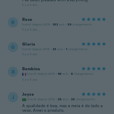
il y a 5 ans
Rose
R
Inscrit depuis 2019
·
102
avis
·
39
chargements
il y a 5 ans
Gloria
G
Inscrit depuis 2016
·
33
avis
·
1
chargements
il y a 5 ans
Bambina
B
Inscrit depuis 2016
·
48
avis
·
8
chargements
il y a 5 ans
Joyce
J
Inscrit depuis 2019
·
29
avis
·
29
chargements
A qualidade é boa, mas a meia é do lado a
veso. Amei o produto.