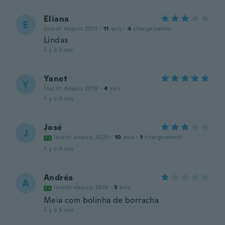
Eliana
E
Inscrit depuis 2013
·
11
avis
·
4
chargements
Lindas
il y a 2 ans
Yanet
Y
Inscrit depuis 2019
·
4
avis
il y a 4 ans
José
J
Inscrit depuis 2020
·
10
avis
·
1
chargements
il y a 4 ans
Andréa
A
Inscrit depuis 2019
·
5
avis
Meia com bolinha de borracha
il y a 5 ans