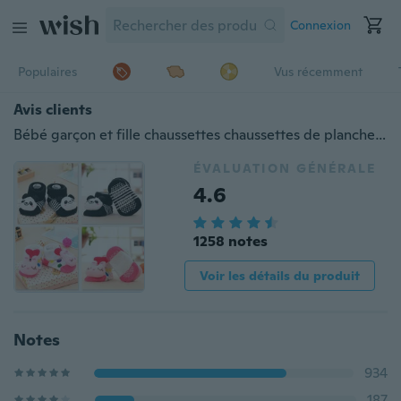
Connexion
Populaires
Vus récemment
Avis clients
Bébé garçon et fille chaussettes chaussettes de plancher de bas de page de fond de bande dessinée nouveau-né antidérapante 6-18 mois infantile tête de dessin animé mignon
ÉVALUATION GÉNÉRALE
4.6
1258 notes
Voir les détails du produit
Notes
934
187