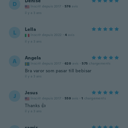
Denise
D
Inscrit depuis 2017
·
576
avis
il y a 3 ans
Lella
L
Inscrit depuis 2022
·
4
avis
il y a 3 ans
Angela
A
Inscrit depuis 2017
·
620
avis
·
575
chargements
Bra varor som pasar till bebisar
il y a 3 ans
Jesus
J
Inscrit depuis 2017
·
559
avis
·
1
chargements
Thanks 👍
il y a 3 ans
samir