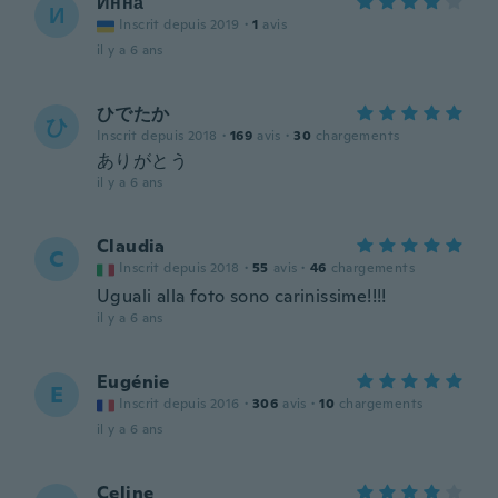
Инна
И
Inscrit depuis 2019
·
1
avis
il y a 6 ans
ひでたか
ひ
Inscrit depuis 2018
·
169
avis
·
30
chargements
ありがとう
il y a 6 ans
Claudia
C
Inscrit depuis 2018
·
55
avis
·
46
chargements
Uguali alla foto sono carinissime!!!!
il y a 6 ans
Eugénie
E
Inscrit depuis 2016
·
306
avis
·
10
chargements
il y a 6 ans
Celine