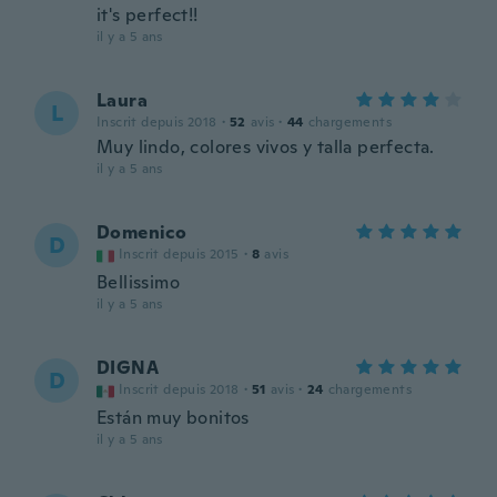
it's perfect!!
il y a 5 ans
Laura
L
Inscrit depuis 2018
·
52
avis
·
44
chargements
Muy lindo, colores vivos y talla perfecta.
il y a 5 ans
Domenico
D
Inscrit depuis 2015
·
8
avis
Bellissimo
il y a 5 ans
DIGNA
D
Inscrit depuis 2018
·
51
avis
·
24
chargements
Están muy bonitos
il y a 5 ans