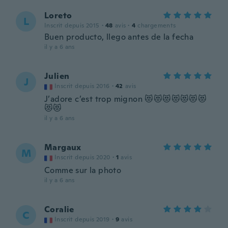
Loreto
L
Inscrit depuis 2015
·
48
avis
·
4
chargements
Buen producto, llego antes de la fecha
il y a 6 ans
Julien
J
Inscrit depuis 2016
·
42
avis
J’adore c’est trop mignon 😻😻😻😻😻😻😻
😻😻
il y a 6 ans
Margaux
M
Inscrit depuis 2020
·
1
avis
Comme sur la photo
il y a 6 ans
Coralie
C
Inscrit depuis 2019
·
9
avis