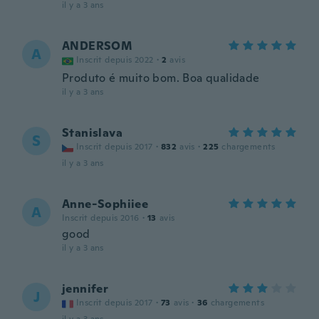
il y a 3 ans
ANDERSOM
A
Inscrit depuis 2022
·
2
avis
Produto é muito bom. Boa qualidade
il y a 3 ans
Stanislava
S
Inscrit depuis 2017
·
832
avis
·
225
chargements
il y a 3 ans
Anne-Sophiiee
A
Inscrit depuis 2016
·
13
avis
good
il y a 3 ans
jennifer
J
Inscrit depuis 2017
·
73
avis
·
36
chargements