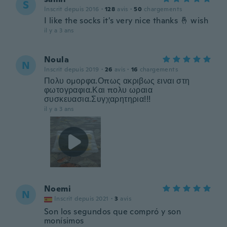
S
Inscrit depuis 2016
·
128
avis
·
50
chargements
I like the socks it's very nice thanks 🤞 wish
il y a 3 ans
Noula
N
Inscrit depuis 2019
·
26
avis
·
16
chargements
Πολυ ομορφα.Οπως ακριβως ειναι στη
φωτογραφια.Και πολυ ωραια
συσκευασια.Συγχαρητηρια!!!
il y a 3 ans
Noemi
N
Inscrit depuis 2021
·
3
avis
Son los segundos que compró y son
monísimos