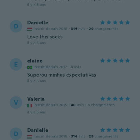
il y a 5 ans
Danielle
D
Inscrit depuis 2018
·
314
avis
·
29
chargements
Love this socks
il y a 5 ans
elaine
E
Inscrit depuis 2017
·
3
avis
Superou minhas expectativas
il y a 5 ans
Valeria
V
Inscrit depuis 2015
·
40
avis
·
3
chargements
il y a 5 ans
Danielle
D
Inscrit depuis 2018
·
314
avis
·
29
chargements