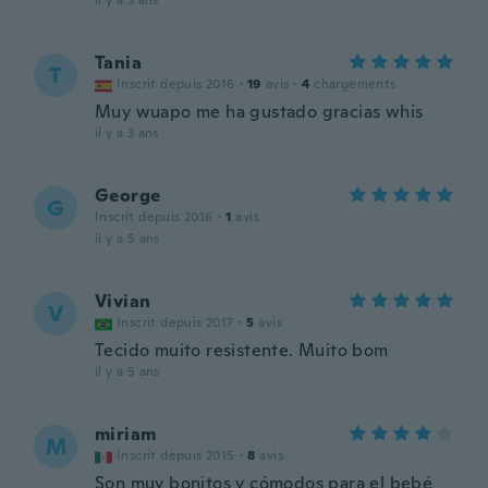
il y a 3 ans
Tania
T
Inscrit depuis 2016
·
19
avis
·
4
chargements
Muy wuapo me ha gustado gracias whis
il y a 3 ans
George
G
Inscrit depuis 2016
·
1
avis
il y a 5 ans
Vivian
V
Inscrit depuis 2017
·
5
avis
Tecido muito resistente. Muito bom
il y a 5 ans
miriam
M
Inscrit depuis 2015
·
8
avis
Son muy bonitos y cómodos para el bebé