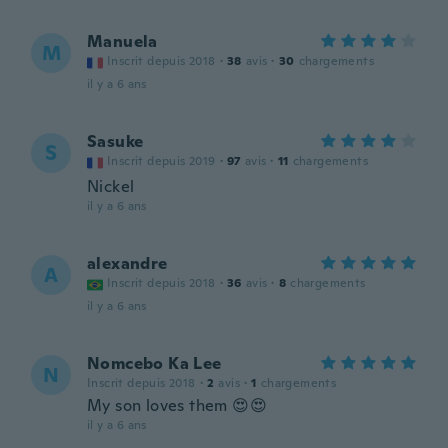
Manuela
M
Inscrit depuis 2018
·
38
avis
·
30
chargements
il y a 6 ans
Sasuke
S
Inscrit depuis 2019
·
97
avis
·
11
chargements
Nickel
il y a 6 ans
alexandre
A
Inscrit depuis 2018
·
36
avis
·
8
chargements
il y a 6 ans
Nomcebo Ka Lee
N
Inscrit depuis 2018
·
2
avis
·
1
chargements
My son loves them 😍😍
il y a 6 ans