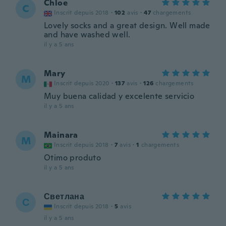
Chloe
C
Inscrit depuis 2018
·
102
avis
·
47
chargements
Lovely socks and a great design. Well made
and have washed well.
il y a 5 ans
Mary
M
Inscrit depuis 2020
·
137
avis
·
126
chargements
Muy buena calidad y excelente servicio
il y a 5 ans
Mainara
M
Inscrit depuis 2018
·
7
avis
·
1
chargements
Otimo produto
il y a 5 ans
Светлана
С
Inscrit depuis 2018
·
5
avis
il y a 5 ans