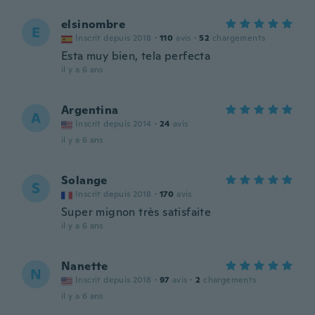
elsinombre
E
Inscrit depuis 2018
·
110
avis
·
52
chargements
Esta muy bien, tela perfecta
il y a 6 ans
Argentina
A
Inscrit depuis 2014
·
24
avis
il y a 6 ans
Solange
S
Inscrit depuis 2018
·
170
avis
Super mignon très satisfaite
il y a 6 ans
Nanette
N
Inscrit depuis 2018
·
97
avis
·
2
chargements
il y a 6 ans