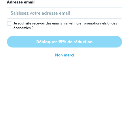
D
Adresse email
Inscrit depuis 2018
·
1019
avis
·
9
chargements
So so cute 😍
il y a 6 ans
Je souhaite recevoir des emails marketing et promotionnels (= des
économies !)
真生
真
Inscrit depuis 2017
·
14
avis
·
1
chargements
Débloquer 15% de réduction
花の靴下、顔の向きが左右逆になっていた
il y a 6 ans
Non merci
Carmen
C
Inscrit depuis 2015
·
109
avis
·
62
chargements
Very cute
il y a 6 ans
Mariza
M
Inscrit depuis 2017
·
11
avis
Lindo amei
il y a 6 ans