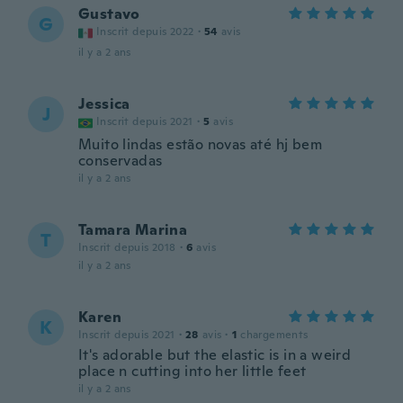
Gustavo
G
Inscrit depuis 2022
·
54
avis
il y a 2 ans
Jessica
J
Inscrit depuis 2021
·
5
avis
Muito lindas estão novas até hj bem
conservadas
il y a 2 ans
Tamara Marina
T
Inscrit depuis 2018
·
6
avis
il y a 2 ans
Karen
K
Inscrit depuis 2021
·
28
avis
·
1
chargements
It's adorable but the elastic is in a weird
place n cutting into her little feet
il y a 2 ans