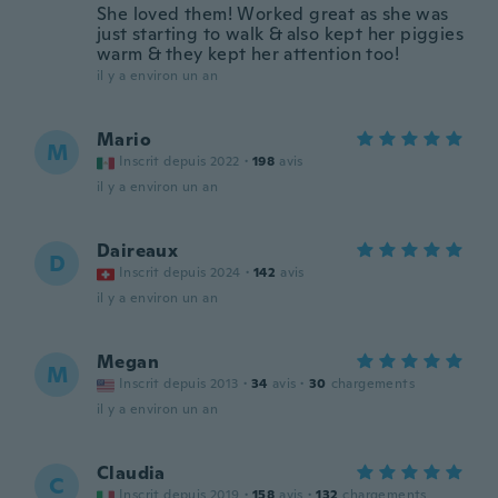
She loved them! Worked great as she was
just starting to walk & also kept her piggies
warm & they kept her attention too!
il y a environ un an
Mario
M
Inscrit depuis 2022
·
198
avis
il y a environ un an
Daireaux
D
Inscrit depuis 2024
·
142
avis
il y a environ un an
Megan
M
Inscrit depuis 2013
·
34
avis
·
30
chargements
il y a environ un an
Claudia
C
Inscrit depuis 2019
·
158
avis
·
132
chargements