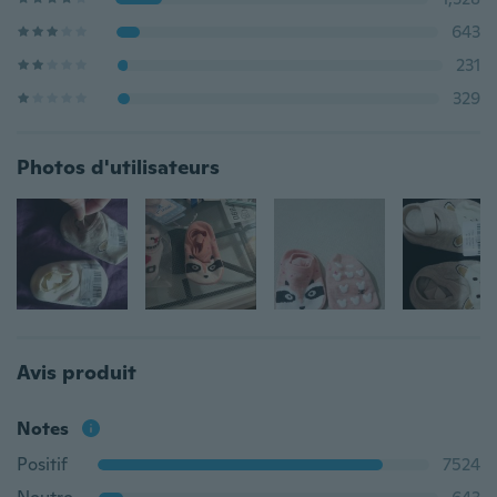
643
231
329
Photos d'utilisateurs
Avis produit
Notes
Positif
7524