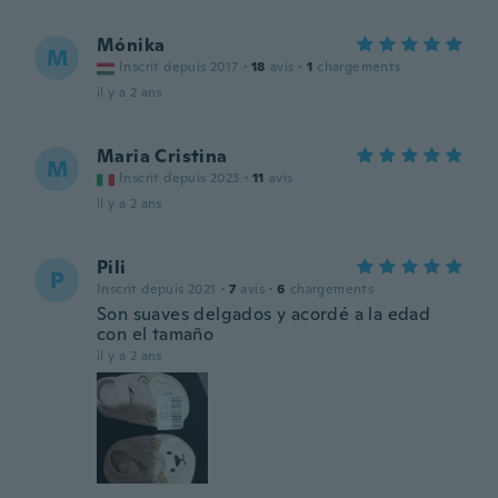
Mónika
M
Inscrit depuis 2017
·
18
avis
·
1
chargements
il y a 2 ans
Maria Cristina
M
Inscrit depuis 2023
·
11
avis
il y a 2 ans
Pili
P
Inscrit depuis 2021
·
7
avis
·
6
chargements
Son suaves delgados y acordé a la edad
con el tamaño
il y a 2 ans