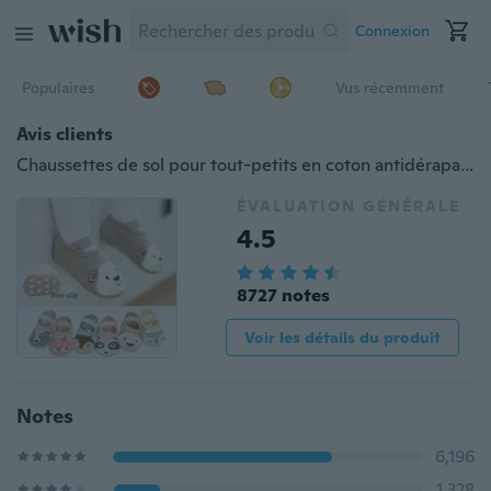
Connexion
Populaires
Vus récemment
Avis clients
Chaussettes de sol pour tout-petits en coton antidérapant, douces et confortables pour tout-petits
ÉVALUATION GÉNÉRALE
4.5
8727 notes
Voir les détails du produit
Notes
6,196
1,328