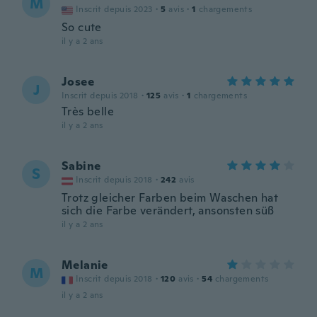
M
Inscrit depuis 2023
·
5
avis
·
1
chargements
So cute
il y a 2 ans
Josee
J
Inscrit depuis 2018
·
125
avis
·
1
chargements
Très belle
il y a 2 ans
Sabine
S
Inscrit depuis 2018
·
242
avis
Trotz gleicher Farben beim Waschen hat
sich die Farbe verändert, ansonsten süß
il y a 2 ans
Melanie
M
Inscrit depuis 2018
·
120
avis
·
54
chargements
il y a 2 ans