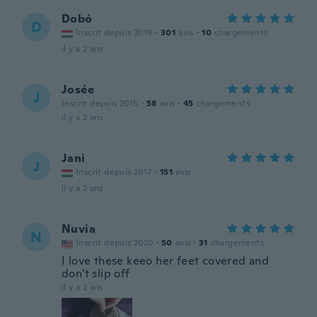
Dobó
D
Inscrit depuis 2019
·
301
avis
·
10
chargements
il y a 2 ans
Josée
J
Inscrit depuis 2015
·
58
avis
·
45
chargements
il y a 2 ans
Jani
J
Inscrit depuis 2017
·
151
avis
il y a 2 ans
Nuvia
N
Inscrit depuis 2020
·
50
avis
·
31
chargements
I love these keeo her feet covered and
don't slip off
il y a 2 ans