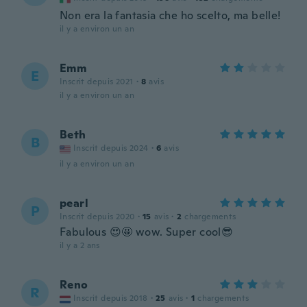
Non era la fantasia che ho scelto, ma belle!
il y a environ un an
Emm
E
Inscrit depuis 2021
·
8
avis
il y a environ un an
Beth
B
Inscrit depuis 2024
·
6
avis
il y a environ un an
pearl
P
Inscrit depuis 2020
·
15
avis
·
2
chargements
Fabulous 😍🤩 wow. Super cool😎
il y a 2 ans
Reno
R
Inscrit depuis 2018
·
25
avis
·
1
chargements