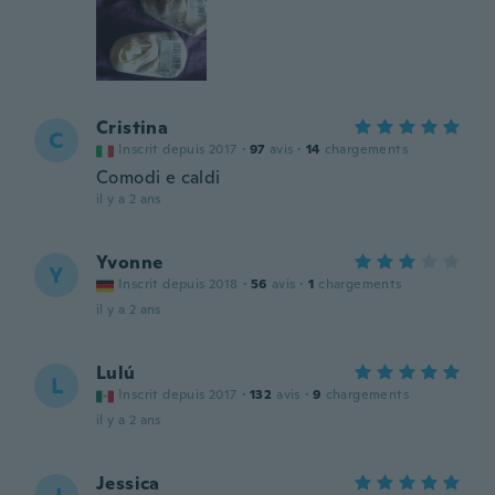
Cristina
C
Inscrit depuis 2017
·
97
avis
·
14
chargements
Comodi e caldi
il y a 2 ans
Yvonne
Y
Inscrit depuis 2018
·
56
avis
·
1
chargements
il y a 2 ans
Lulú
L
Inscrit depuis 2017
·
132
avis
·
9
chargements
il y a 2 ans
Jessica