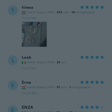
tímea
T
Inscrit depuis 2016
·
335
avis
·
19
chargements
il y a 2 ans
Leah
L
Inscrit depuis 2016
·
23
avis
il y a 2 ans
Erna
E
Inscrit depuis 2019
·
57
avis
·
1
chargements
il y a 2 ans
ENZA
E