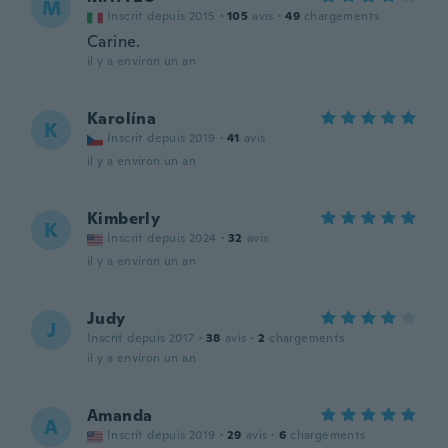
M
Inscrit depuis 2015
·
105
avis
·
49
chargements
Carine.
il y a environ un an
Karolína
K
Inscrit depuis 2019
·
41
avis
il y a environ un an
Kimberly
K
Inscrit depuis 2024
·
32
avis
il y a environ un an
Judy
J
Inscrit depuis 2017
·
38
avis
·
2
chargements
il y a environ un an
Amanda
A
Inscrit depuis 2019
·
29
avis
·
6
chargements