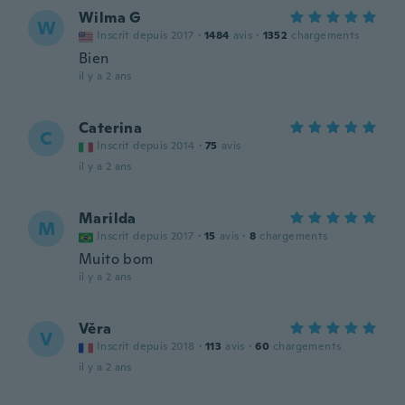
Wilma G
W
Inscrit depuis 2017
·
1484
avis
·
1352
chargements
Bien
il y a 2 ans
Caterina
C
Inscrit depuis 2014
·
75
avis
il y a 2 ans
Marilda
M
Inscrit depuis 2017
·
15
avis
·
8
chargements
Muito bom
il y a 2 ans
Věra
V
Inscrit depuis 2018
·
113
avis
·
60
chargements
il y a 2 ans