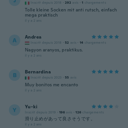
J
Inscrit depuis 2018
·
292
avis
·
1
chargements
Tolle kleine Socken mit anti rutsch, einfach
mega praktisch
il y a 2 ans
Andrea
A
Inscrit depuis 2018
·
52
avis
·
14
chargements
Nagyon aranyos, praktikus.
il y a 2 ans
Bernardina
B
Inscrit depuis 2023
·
55
avis
Muy bonitos me encanto
il y a 2 ans
Yu-ki
Y
Inscrit depuis 2019
·
196
avis
·
126
chargements
滑り止めがあって良さそうです。
il y a 2 ans