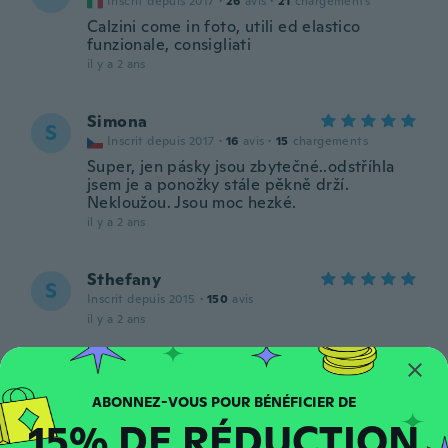
Inscrit depuis 2017
·
26
avis
·
21
chargements
Calzini come in foto, utili ed elastico
funzionale, consigliati
il y a 2 ans
Simona
S
Inscrit depuis 2017
·
16
avis
·
15
chargements
Super, jen pásky jsou zbytečné..odstříhla
jsem je a ponožky stále pěkně drží.
Nekloužou. Jsou moc hezké.
il y a 2 ans
Sthefany
S
Inscrit depuis 2015
·
150
avis
il y a 2 ans
saida
S
Inscrit depuis 2017
·
73
avis
·
54
chargements
Son muy lindos y su calidad especial
15% DE RÉDUCTION
il y a 2 ans