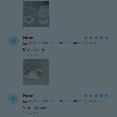
Hana
H
Inscrit depuis 2016
·
111
avis
·
28
chargements
Moc krásné
il y a 2 ans
Hana
H
Inscrit depuis 2016
·
111
avis
·
28
chargements
Velmi krásné
il y a 2 ans