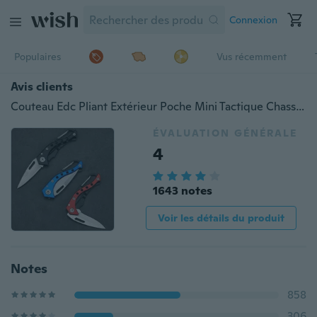
Connexion
Populaires
Vus récemment
Avis clients
Couteau Edc Pliant Extérieur Poche Mini Tactique Chasse Camping Pêche Escalade Couteau Survie Multi Outil Avec Boucle
ÉVALUATION GÉNÉRALE
4
1643 notes
Voir les détails du produit
Notes
858
306