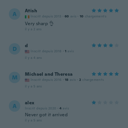
Atish
A
Inscrit depuis 2013
·
60
avis
·
10
chargements
Very sharp 👌
il y a 2 ans
d
D
Inscrit depuis 2018
·
1
avis
il y a 4 ans
Michael and Theresa
M
Inscrit depuis 2016
·
18
avis
·
2
chargements
il y a 5 ans
alex
A
Inscrit depuis 2020
·
4
avis
Never got it arrived
il y a 5 ans