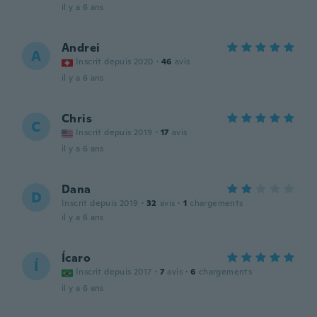
il y a 6 ans
Andrei
A
Inscrit depuis 2020
·
46
avis
il y a 6 ans
Chris
C
Inscrit depuis 2019
·
17
avis
il y a 6 ans
Dana
D
Inscrit depuis 2019
·
32
avis
·
1
chargements
il y a 6 ans
Ícaro
Í
Inscrit depuis 2017
·
7
avis
·
6
chargements
il y a 6 ans