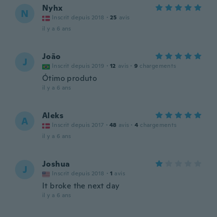
Nyhx
N
Inscrit depuis 2018
·
25
avis
il y a 6 ans
João
J
Inscrit depuis 2019
·
12
avis
·
9
chargements
Ótimo produto
il y a 6 ans
Aleks
A
Inscrit depuis 2017
·
48
avis
·
4
chargements
il y a 6 ans
Joshua
J
Inscrit depuis 2018
·
1
avis
It broke the next day
il y a 6 ans