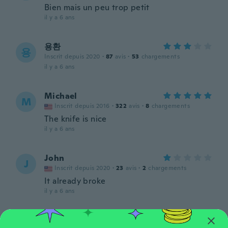
Bien mais un peu trop petit
il y a 6 ans
용환
용
Inscrit depuis 2020
·
87
avis
·
53
chargements
il y a 6 ans
Michael
M
Inscrit depuis 2016
·
322
avis
·
8
chargements
The knife is nice
il y a 6 ans
John
J
Inscrit depuis 2020
·
23
avis
·
2
chargements
It already broke
il y a 6 ans
Roland
R