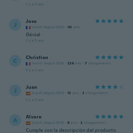
il y a 5 ans
Jose
J
Inscrit depuis 2020
·
42
avis
Génial
il y a 5 ans
Christian
C
Inscrit depuis 2016
·
226
avis
·
7
chargements
il y a 5 ans
Juan
J
Inscrit depuis 2019
·
12
avis
·
2
chargements
il y a 5 ans
Alvaro
A
Inscrit depuis 2018
·
8
avis
·
2
chargements
Cumple con la descripción del producto