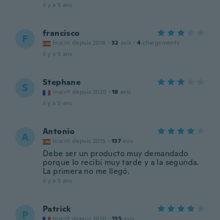
il y a 5 ans
francisco
F
Inscrit depuis 2016
·
32
avis
·
4
chargements
il y a 5 ans
Stephane
S
Inscrit depuis 2020
·
18
avis
il y a 5 ans
Antonio
A
Inscrit depuis 2015
·
137
avis
Debe ser un producto muy demandado
porque lo recibí muy tarde y a la segunda.
La primera no me llegó.
il y a 5 ans
Patrick
P
Inscrit depuis 2020
·
135
avis