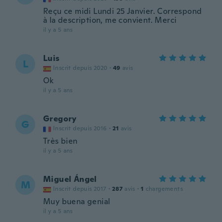
Reçu ce midi Lundi 25 Janvier. Correspond
à la description, me convient. Merci
il y a 5 ans
Luis
L
Inscrit depuis 2020
·
49
avis
Ok
il y a 5 ans
Gregory
G
Inscrit depuis 2016
·
21
avis
Très bien
il y a 5 ans
Miguel Ángel
M
Inscrit depuis 2017
·
287
avis
·
1
chargements
Muy buena genial
il y a 5 ans