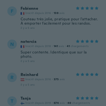
Fabienne
F
Inscrit depuis 2016
·
139
avis
Couteau très jolie, pratique pour l'attacher.
A emporter facilement pour les randos.
il y a 5 ans
natercia
N
Inscrit depuis 2018
·
141
avis
·
41
chargements
Super contente. Identique que sur la
photo.
il y a 5 ans
Reinhard
R
Inscrit depuis 2016
·
375
avis
il y a 5 ans
Tanja
T
Inscrit depuis 2019
·
674
avis
·
40
chargements