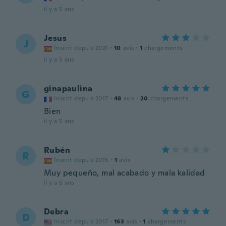
il y a 5 ans
Jesus
J
Inscrit depuis 2021
·
10
avis
·
1
chargements
il y a 5 ans
ginapaulina
G
Inscrit depuis 2017
·
48
avis
·
20
chargements
Bien
il y a 5 ans
Rubén
R
Inscrit depuis 2015
·
1
avis
Muy pequeño, mal acabado y mala kalidad
il y a 5 ans
Debra
D
Inscrit depuis 2017
·
163
avis
·
1
chargements