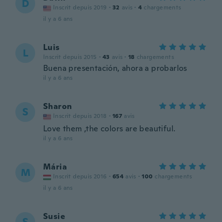
D
Inscrit depuis 2019
·
32
avis
·
4
chargements
il y a 6 ans
Luis
L
Inscrit depuis 2015
·
43
avis
·
18
chargements
Buena presentación, ahora a probarlos
il y a 6 ans
Sharon
S
Inscrit depuis 2018
·
167
avis
Love them ,the colors are beautiful.
il y a 6 ans
Mária
M
Inscrit depuis 2016
·
654
avis
·
100
chargements
il y a 6 ans
Susie