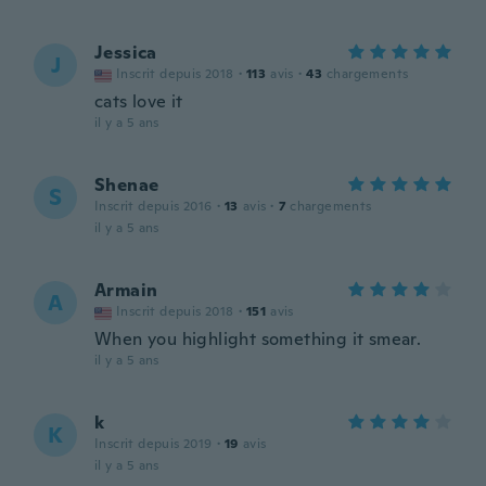
Jessica
J
Inscrit depuis 2018
·
113
avis
·
43
chargements
cats love it
il y a 5 ans
Shenae
S
Inscrit depuis 2016
·
13
avis
·
7
chargements
il y a 5 ans
Armain
A
Inscrit depuis 2018
·
151
avis
When you highlight something it smear.
il y a 5 ans
k
K
Inscrit depuis 2019
·
19
avis
il y a 5 ans