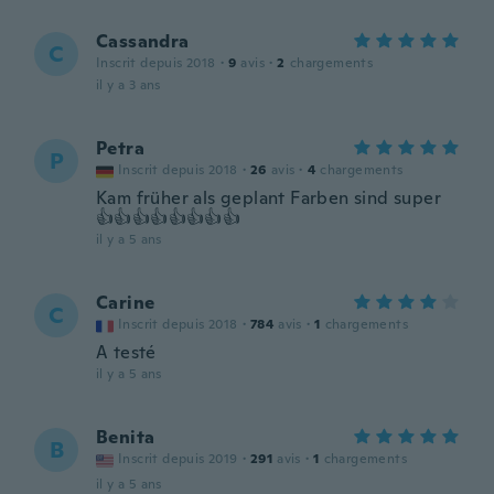
Cassandra
C
Inscrit depuis 2018
·
9
avis
·
2
chargements
il y a 3 ans
Petra
P
Inscrit depuis 2018
·
26
avis
·
4
chargements
Kam früher als geplant Farben sind super
👍👍👍👍👍👍👍👍
il y a 5 ans
Carine
C
Inscrit depuis 2018
·
784
avis
·
1
chargements
A testé
il y a 5 ans
Benita
B
Inscrit depuis 2019
·
291
avis
·
1
chargements
il y a 5 ans