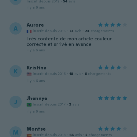
Inscrit depuis 2012
·
54
avis
il y a 6 ans
Aurore
A
Inscrit depuis 2015
·
73
avis
·
24
chargements
Très contente de mon article couleur
correcte et arrivé en avance
il y a 6 ans
Kristina
K
Inscrit depuis 2016
·
18
avis
·
6
chargements
il y a 6 ans
Jhennye
J
Inscrit depuis 2017
·
2
avis
il y a 6 ans
Montse
M
Inscrit depuis 2018
·
66
avis
·
2
chargements