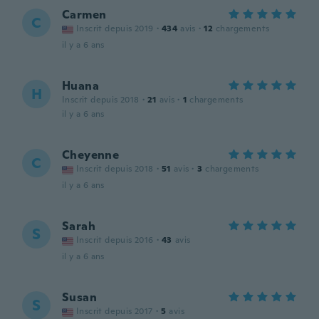
Carmen
C
Inscrit depuis 2019
·
434
avis
·
12
chargements
il y a 6 ans
Huana
H
Inscrit depuis 2018
·
21
avis
·
1
chargements
il y a 6 ans
Cheyenne
C
Inscrit depuis 2018
·
51
avis
·
3
chargements
il y a 6 ans
Sarah
S
Inscrit depuis 2016
·
43
avis
il y a 6 ans
Susan
S
Inscrit depuis 2017
·
5
avis