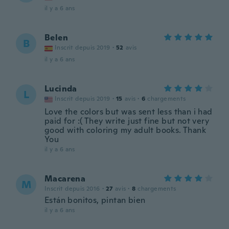
il y a 6 ans
Belen
B
Inscrit depuis 2019
·
52
avis
il y a 6 ans
Lucinda
L
Inscrit depuis 2019
·
15
avis
·
6
chargements
Love the colors but was sent less than i had
paid for :( They write just fine but not very
good with coloring my adult books. Thank
You
il y a 6 ans
Macarena
M
Inscrit depuis 2016
·
27
avis
·
8
chargements
Están bonitos, pintan bien
il y a 6 ans