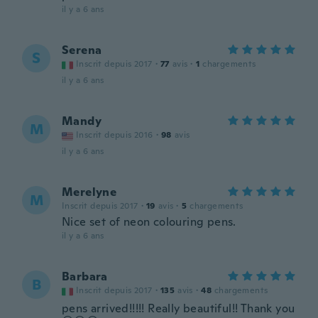
il y a 6 ans
Serena
S
Inscrit depuis 2017
·
77
avis
·
1
chargements
il y a 6 ans
Mandy
M
Inscrit depuis 2016
·
98
avis
il y a 6 ans
Merelyne
M
Inscrit depuis 2017
·
19
avis
·
5
chargements
Nice set of neon colouring pens.
il y a 6 ans
Barbara
B
Inscrit depuis 2017
·
135
avis
·
48
chargements
pens arrived!!!!! Really beautiful!! Thank you