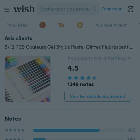
Connexion
Populaires
Vus récemment
Avis clients
5/12 PCS Couleurs Gel Stylos Pastel Glitter Fluorescent Métallique Couleur Marqueur Stylo pour Adultes et Enfants Peinture Stylos Scolaires Papeterie Fournitures de Bureau Marqueurs Stylo Stylos pour Esquisser Peinture Dessin
ÉVALUATION GÉNÉRALE
4.5
1248 notes
Voir les détails du produit
Notes
912
180