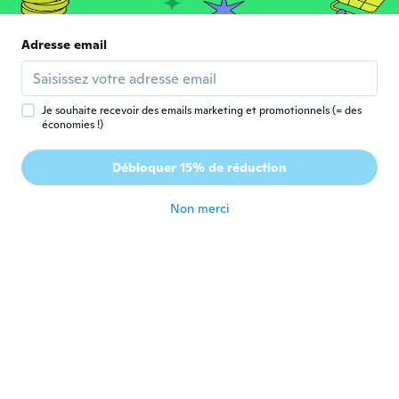
il y a 6 ans
Adresse email
Marcela
M
Inscrit depuis 2017
·
147
avis
·
25
chargements
il y a 6 ans
Je souhaite recevoir des emails marketing et promotionnels (= des
économies !)
今井
今
Débloquer 15% de réduction
Inscrit depuis 2020
·
23
avis
il y a 6 ans
Non merci
Debbie
D
Inscrit depuis 2017
·
62
avis
·
12
chargements
I enjoy using gel pens fir writinor coloring
il y a 6 ans
Babra
B
Inscrit depuis 2017
·
179
avis
·
11
chargements
il y a 6 ans