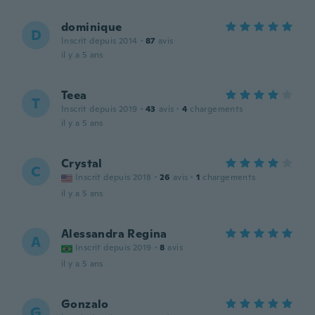
dominique
D
Inscrit depuis 2014
·
87
avis
il y a 5 ans
Teea
T
Inscrit depuis 2019
·
43
avis
·
4
chargements
il y a 5 ans
Crystal
C
Inscrit depuis 2018
·
26
avis
·
1
chargements
il y a 5 ans
Alessandra Regina
A
Inscrit depuis 2019
·
8
avis
il y a 5 ans
Gonzalo
G