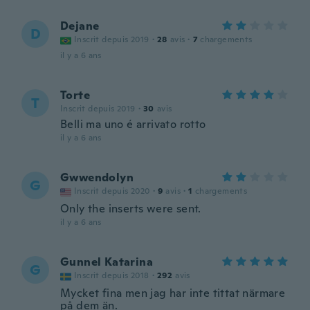
Dejane
D
Inscrit depuis 2019
·
28
avis
·
7
chargements
il y a 6 ans
Torte
T
Inscrit depuis 2019
·
30
avis
Belli ma uno é arrivato rotto
il y a 6 ans
Gwwendolyn
G
Inscrit depuis 2020
·
9
avis
·
1
chargements
Only the inserts were sent.
il y a 6 ans
Gunnel Katarina
G
Inscrit depuis 2018
·
292
avis
Mycket fina men jag har inte tittat närmare
på dem än.