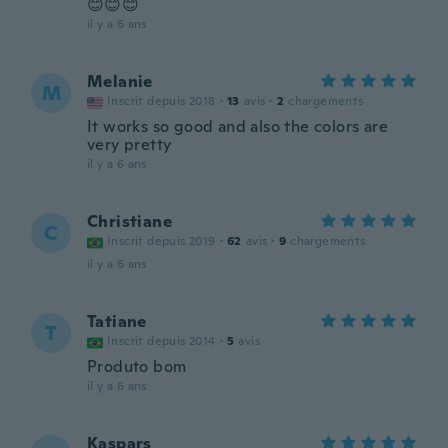
😊😊😊
il y a 6 ans
Melanie
M
Inscrit depuis 2018
·
13
avis
·
2
chargements
It works so good and also the colors are
very pretty
il y a 6 ans
Christiane
C
Inscrit depuis 2019
·
62
avis
·
9
chargements
il y a 6 ans
Tatiane
T
Inscrit depuis 2014
·
5
avis
Produto bom
il y a 6 ans
Kaspars