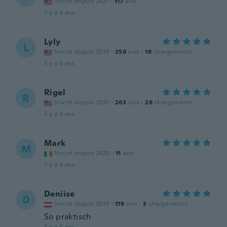
Inscrit depuis 2021
·
117
avis
il y a 4 ans
Lyly
L
Inscrit depuis 2019
·
258
avis
·
18
chargements
il y a 4 ans
Rigel
R
Inscrit depuis 2015
·
263
avis
·
28
chargements
il y a 4 ans
Mark
M
Inscrit depuis 2020
·
11
avis
il y a 4 ans
Deniise
D
Inscrit depuis 2019
·
116
avis
·
3
chargements
So praktisch
il y a 4 ans