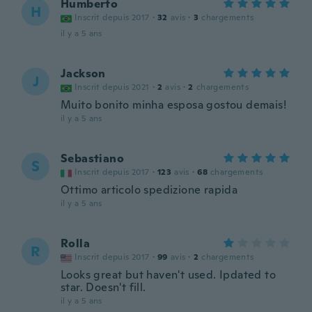
Humberto
H
Inscrit depuis 2017
·
32
avis
·
3
chargements
il y a 5 ans
Jackson
J
Inscrit depuis 2021
·
2
avis
·
2
chargements
Muito bonito minha esposa gostou demais!
il y a 5 ans
Sebastiano
S
Inscrit depuis 2017
·
123
avis
·
68
chargements
Ottimo articolo spedizione rapida
il y a 5 ans
Rolla
R
Inscrit depuis 2017
·
99
avis
·
2
chargements
Looks great but haven't used. Ipdated to
star. Doesn't fill.
il y a 5 ans