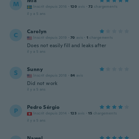
Mia
M
Inscrit depuis 2016
·
120
avis
·
72
chargements
il y a 5 ans
Carolyn
C
Inscrit depuis 2019
·
70
avis
·
1
chargements
Does not easily fill and leaks after
il y a 5 ans
Sunny
S
Inscrit depuis 2018
·
84
avis
Did not work
il y a 5 ans
Pedro Sérgio
P
Inscrit depuis 2014
·
123
avis
·
15
chargements
il y a 5 ans
Nawel