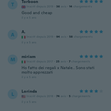
Torboon
T
Inscrit depuis 2019
·
36
avis
·
14
chargements
Good and cheap
il y a 5 ans
A.
A
Inscrit depuis 2019
·
94
avis
·
58
chargements
il y a 5 ans
miriam
M
Inscrit depuis 2017
·
25
avis
·
7
chargements
Ho fatto dei regali x Natale.. Sono stati
molto apprezzati
il y a 5 ans
Lorinda
L
Inscrit depuis 2018
·
74
avis
·
5
chargements
il y a 5 ans