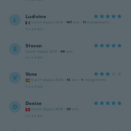
Ludivine
L
Inscrit depuis 2016
·
147
avis
·
11
chargements
il y a 4 ans
Steven
S
Inscrit depuis 2018
·
40
avis
il y a 4 ans
Vane
V
Inscrit depuis 2020
·
13
avis
·
1
chargements
il y a 4 ans
Denise
D
Inscrit depuis 2018
·
20
avis
il y a 4 ans