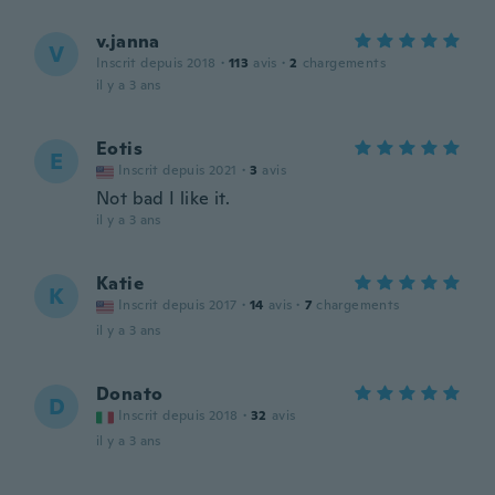
v.janna
V
Inscrit depuis 2018
·
113
avis
·
2
chargements
il y a 3 ans
Eotis
E
Inscrit depuis 2021
·
3
avis
Not bad I like it.
il y a 3 ans
Katie
K
Inscrit depuis 2017
·
14
avis
·
7
chargements
il y a 3 ans
Donato
D
Inscrit depuis 2018
·
32
avis
il y a 3 ans