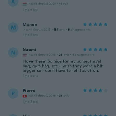
A
Inscrit depuis 2020
·
11
avis
il y a 5 ans
Manon
M
Inscrit depuis 2015
·
131
avis
·
6
chargements
il y a 5 ans
Naomi
N
Inscrit depuis 2016
·
25
avis
·
1
chargements
I love these! So nice for my purse, travel
bag, gym bag, etc. I wish they were a bit
bigger so I don't have to refill as often.
il y a 5 ans
Pierre
P
Inscrit depuis 2016
·
73
avis
il y a 5 ans