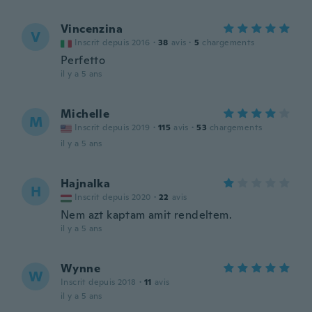
Vincenzina
V
Inscrit depuis 2016
·
38
avis
·
5
chargements
Perfetto
il y a 5 ans
Michelle
M
Inscrit depuis 2019
·
115
avis
·
53
chargements
il y a 5 ans
Hajnalka
H
Inscrit depuis 2020
·
22
avis
Nem azt kaptam amit rendeltem.
il y a 5 ans
Wynne
W
Inscrit depuis 2018
·
11
avis
il y a 5 ans