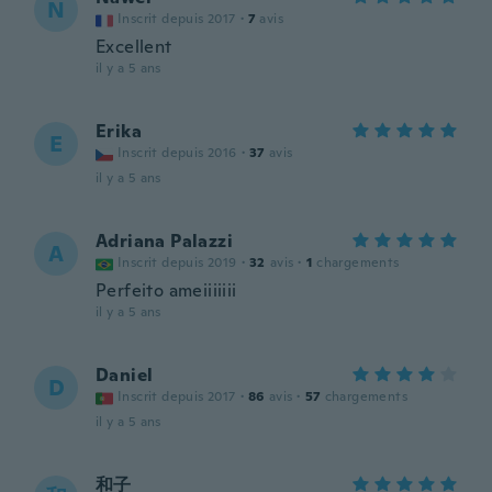
N
Inscrit depuis 2017
·
7
avis
Excellent
il y a 5 ans
Erika
E
Inscrit depuis 2016
·
37
avis
il y a 5 ans
Adriana Palazzi
A
Inscrit depuis 2019
·
32
avis
·
1
chargements
Perfeito ameiiiiiii
il y a 5 ans
Daniel
D
Inscrit depuis 2017
·
86
avis
·
57
chargements
il y a 5 ans
和子