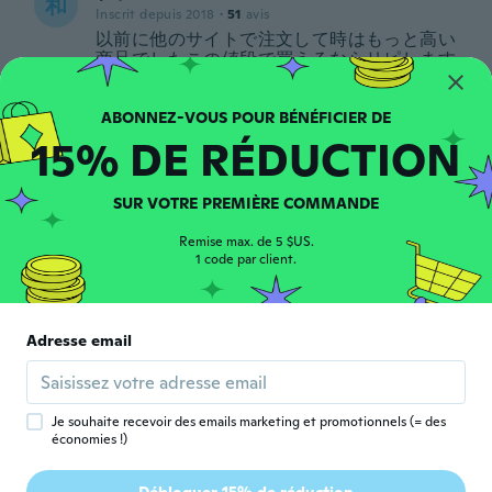
和
Inscrit depuis 2018
·
51
avis
以前に他のサイトで注文して時はもっと高い
商品でしたこの値段で買えるならリピします
オススメします
il y a 5 ans
15% DE RÉDUCTION
Fanny
F
Inscrit depuis 2017
·
14
avis
·
1
chargements
SUR VOTRE PREMIÈRE COMMANDE
Super
il y a 5 ans
Remise max. de 5 $US.
1 code par client.
sandro
S
Inscrit depuis 2018
·
318
avis
·
40
chargements
Adresse email
Molto bello e funzionale consiglio
certamente
il y a 5 ans
Je souhaite recevoir des emails marketing et promotionnels (= des
économies !)
Pája
P
Inscrit depuis 2015
·
18
avis
·
10
chargements