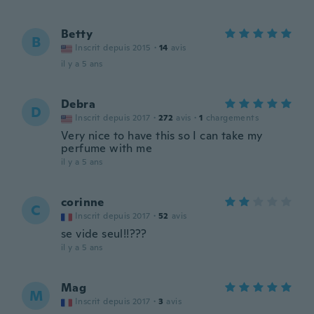
Betty
B
Inscrit depuis 2015
·
14
avis
il y a 5 ans
Debra
D
Inscrit depuis 2017
·
272
avis
·
1
chargements
Very nice to have this so I can take my
perfume with me
il y a 5 ans
corinne
C
Inscrit depuis 2017
·
52
avis
se vide seul!!???
il y a 5 ans
Mag
M
Inscrit depuis 2017
·
3
avis