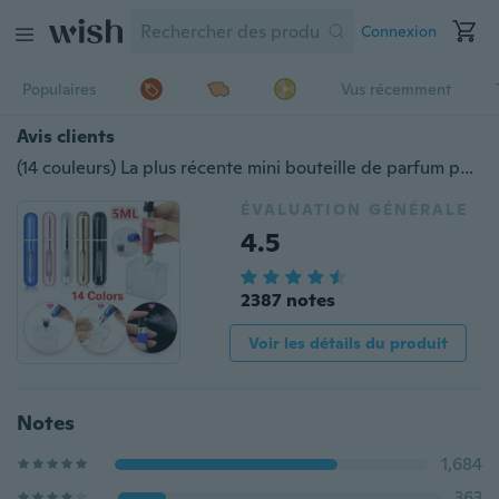
Connexion
Populaires
Vus récemment
Avis clients
(14 couleurs) La plus récente mini bouteille de parfum portative de 5 ml en aluminium rempli d'aluminium avec vaporisateur vide et atomiseur.
ÉVALUATION GÉNÉRALE
4.5
2387 notes
Voir les détails du produit
Notes
1,684
363