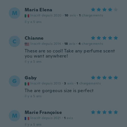
Maria Elena
M
Inscrit depuis 2020
·
10
avis
·
1
chargements
il y a 5 ans
Chianne
C
Inscrit depuis 2014
·
18
avis
·
4
chargements
These are so cool! Take any perfume scent
you want anywhere!
il y a 5 ans
Gaby
G
Inscrit depuis 2013
·
3
avis
·
1
chargements
The are gorgeous size is perfect
il y a 5 ans
Marie Françoise
M
Inscrit depuis 2021
·
1
avis
il y a 5 ans