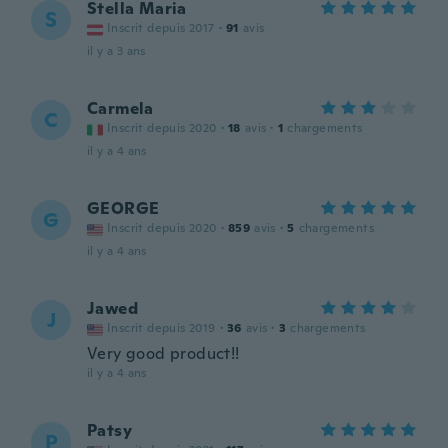
Stella Maria
S
Inscrit depuis 2017
·
91
avis
il y a 3 ans
Carmela
C
Inscrit depuis 2020
·
18
avis
·
1
chargements
il y a 4 ans
GEORGE
G
Inscrit depuis 2020
·
859
avis
·
5
chargements
il y a 4 ans
Jawed
J
Inscrit depuis 2019
·
36
avis
·
3
chargements
Very good product!!
il y a 4 ans
Patsy
P