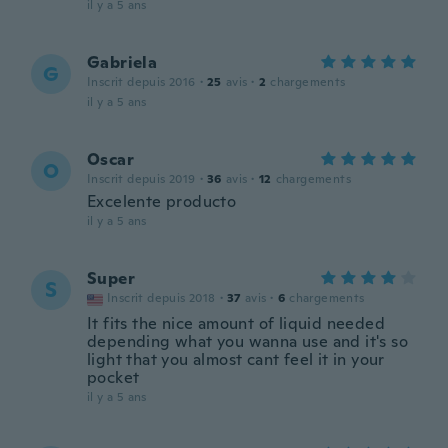
il y a 5 ans
Gabriela
G
Inscrit depuis 2016
·
25
avis
·
2
chargements
il y a 5 ans
Oscar
O
Inscrit depuis 2019
·
36
avis
·
12
chargements
Excelente producto
il y a 5 ans
Super
S
Inscrit depuis 2018
·
37
avis
·
6
chargements
It fits the nice amount of liquid needed
depending what you wanna use and it's so
light that you almost cant feel it in your
pocket
il y a 5 ans