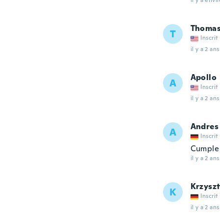
il y a envi
Thoma
T
Inscrit
il y a 2 ans
Apollo
A
Inscrit
il y a 2 ans
Andres
A
Inscrit
Cumple 
il y a 2 ans
Krzysz
K
Inscrit
il y a 2 ans