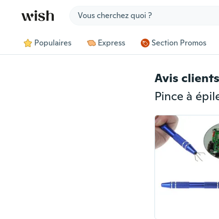
Jump to section
Populaires
Express
Section Promos
Avis client