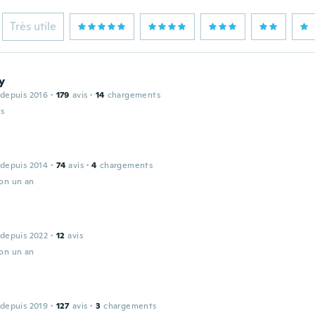
Très utile
y
 depuis 2016
·
179
avis
·
14
chargements
is
 depuis 2014
·
74
avis
·
4
chargements
ron un an
 depuis 2022
·
12
avis
ron un an
 depuis 2019
·
127
avis
·
3
chargements