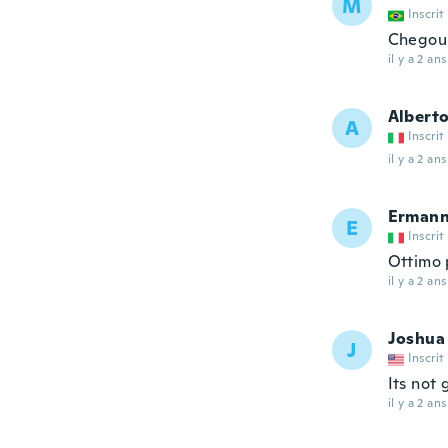
M
Inscrit
Chegou 
il y a 2 ans
Albert
A
Inscrit
il y a 2 ans
Erman
E
Inscrit
Ottimo 
il y a 2 ans
Joshua
J
Inscrit
Its not
il y a 2 ans