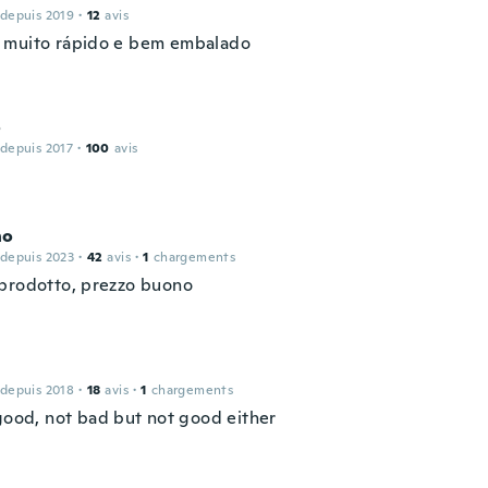
 depuis 2019
·
12
avis
muito rápido e bem embalado
o
 depuis 2017
·
100
avis
no
 depuis 2023
·
42
avis
·
1
chargements
prodotto, prezzo buono
 depuis 2018
·
18
avis
·
1
chargements
 good, not bad but not good either