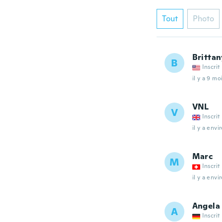
Tout
Photo
Brittan
B
Inscrit
il y a 9 mo
VNL
V
Inscrit
il y a envi
Marc
M
Inscrit
il y a envi
Angela
A
Inscrit