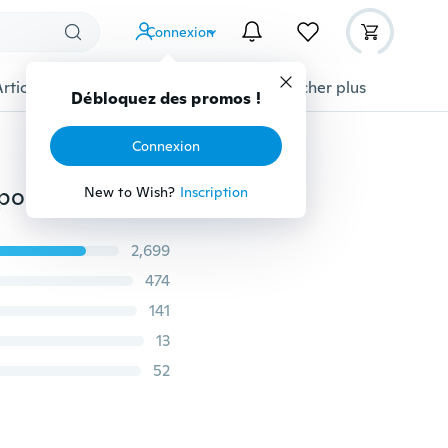
Connexion
Articles pour animaux domestiques
Afficher plus
Débloquez des promos !
Connexion
Pince à épiler en métal pour saisir de minuscules composants et des puces IC Outil à main durable
New to Wish?
Inscription
2,699
474
141
13
52