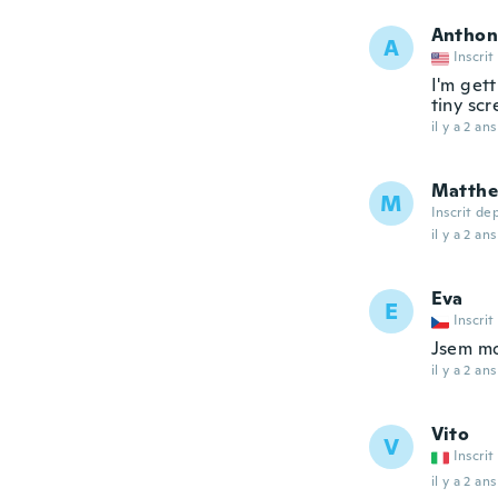
Anthon
A
Inscrit
I'm gett
tiny scr
il y a 2 ans
Matth
M
Inscrit de
il y a 2 ans
Eva
E
Inscrit
Jsem mo
il y a 2 ans
Vito
V
Inscrit
il y a 2 ans