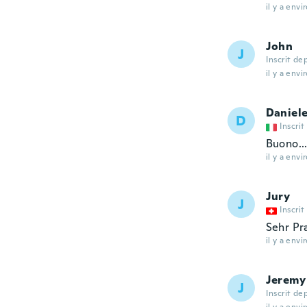
il y a envi
John
J
Inscrit de
il y a envi
Daniel
D
Inscrit
Buono..
il y a envi
Jury
J
Inscrit
Sehr Pr
il y a envi
Jeremy
J
Inscrit de