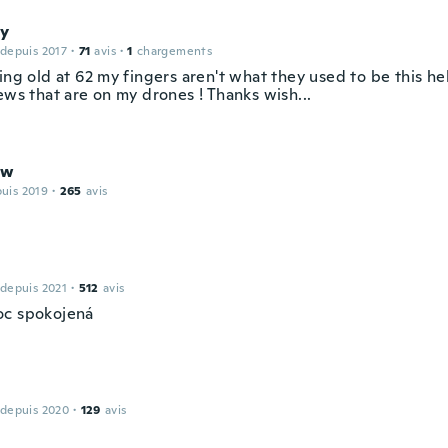
y
 depuis 2017
·
71
avis
·
1
chargements
ing old at 62 my fingers aren't what they used to be this h
ews that are on my drones ! Thanks wish...
ew
puis 2019
·
265
avis
 depuis 2021
·
512
avis
c spokojená
 depuis 2020
·
129
avis