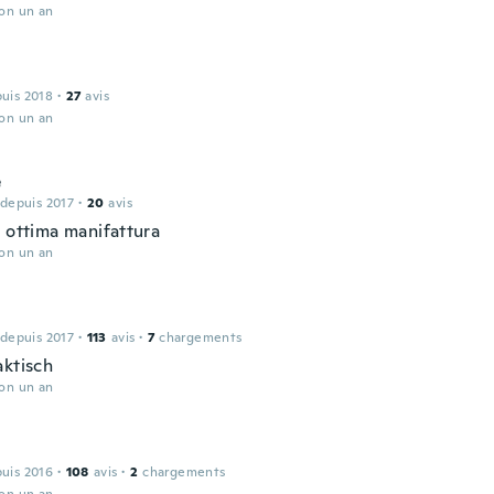
ron un an
puis 2018
·
27
avis
ron un an
e
 depuis 2017
·
20
avis
. ottima manifattura
ron un an
 depuis 2017
·
113
avis
·
7
chargements
aktisch
ron un an
puis 2016
·
108
avis
·
2
chargements