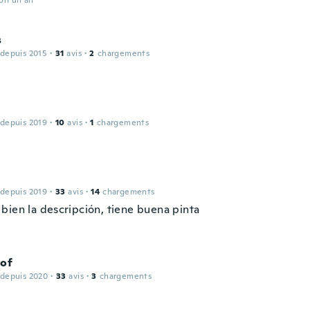
ron un an
s
 depuis 2015
·
31
avis
·
2
chargements
 depuis 2019
·
10
avis
·
1
chargements
 depuis 2019
·
33
avis
·
14
chargements
bien la descripción, tiene buena pinta
tof
 depuis 2020
·
33
avis
·
3
chargements