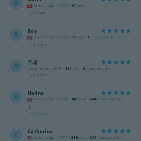
D
Inscrit depuis 2016
·
67
avis
il y a 3 ans
Roy
R
Inscrit depuis 2014
·
57
avis
·
1
chargements
il y a 4 ans
주태
주
Inscrit depuis 2019
·
281
avis
·
2
chargements
il y a 4 ans
Halina
H
Inscrit depuis 2020
·
485
avis
·
446
chargements
:)
il y a 4 ans
Catherine
C
Inscrit depuis 2017
·
289
avis
·
201
chargements