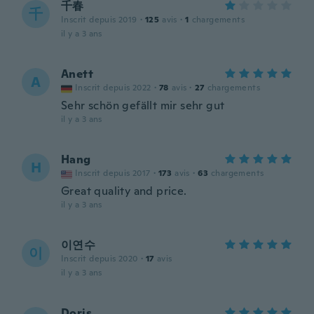
千春
千
Inscrit depuis 2019
·
125
avis
·
1
chargements
il y a 3 ans
Anett
A
Inscrit depuis 2022
·
78
avis
·
27
chargements
Sehr schön gefällt mir sehr gut
il y a 3 ans
Hang
H
Inscrit depuis 2017
·
173
avis
·
63
chargements
Great quality and price.
il y a 3 ans
이연수
이
Inscrit depuis 2020
·
17
avis
il y a 3 ans
Doris