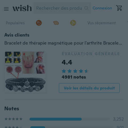
Connexion
Populaires
Vus récemment
Avis clients
Bracelet de thérapie magnétique pour l'arthrite Bracelet magnétique gonflant étanche Rhumatisme Main Soulagement de la douleur Bracelet de traitement de compression de santé
ÉVALUATION GÉNÉRALE
4.4
4981 notes
Voir les détails du produit
Notes
3,252
901