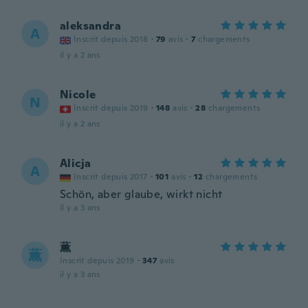
aleksandra
A
Inscrit depuis 2018
·
79
avis
·
7
chargements
il y a 2 ans
Nicole
N
Inscrit depuis 2019
·
148
avis
·
28
chargements
il y a 2 ans
Alicja
A
Inscrit depuis 2017
·
101
avis
·
12
chargements
Schön, aber glaube, wirkt nicht
il y a 3 ans
薫
薫
Inscrit depuis 2019
·
347
avis
il y a 3 ans