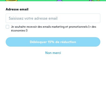
Erena
E
Adresse email
Inscrit depuis 2021
·
35
avis
These are awesome may buy more.
il y a 4 ans
Je souhaite recevoir des emails marketing et promotionnels (= des
économies !)
Jan
J
Inscrit depuis 2021
·
73
avis
·
21
chargements
Débloquer 15% de réduction
Love it!
il y a 4 ans
Non merci
Adriano
A
Inscrit depuis 2019
·
15
avis
·
2
chargements
Gostei muito desse produto de ótima
qualidade
il y a 4 ans
Tammy
T
Inscrit depuis 2020
·
192
avis
·
137
chargements
Love it spe4 the color wearing it now. I