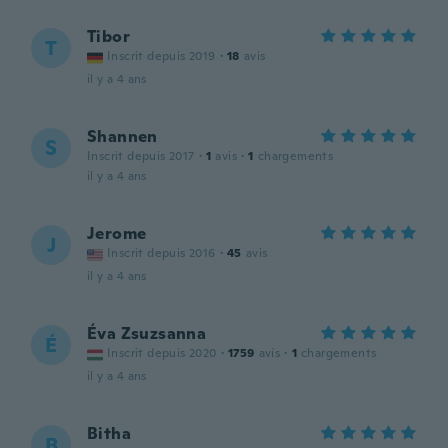
Tibor
T
Inscrit depuis 2019
·
18
avis
il y a 4 ans
Shannen
S
Inscrit depuis 2017
·
1
avis
·
1
chargements
il y a 4 ans
Jerome
J
Inscrit depuis 2016
·
45
avis
il y a 4 ans
Éva Zsuzsanna
É
Inscrit depuis 2020
·
1759
avis
·
1
chargements
il y a 4 ans
Bitha
B