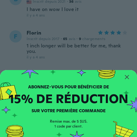
Inscrit depuis 2021
·
36
avis
I have on wow I love it
il y a 4 ans
Florin
F
Inscrit depuis 2017
·
65
avis
·
9
chargements
1 inch longer will be better for me, thank
you.
il y a 4 ans
Corinne
C
Inscrit depuis 2016
·
58
avis
Un peu petit si on a de l'argent poignet
15% DE RÉDUCTION
il y a 4 ans
SUR VOTRE PREMIÈRE COMMANDE
Damien
D
Inscrit depuis 2020
·
113
avis
·
14
chargements
Remise max. de 5 $US.
il y a 4 ans
1 code par client.