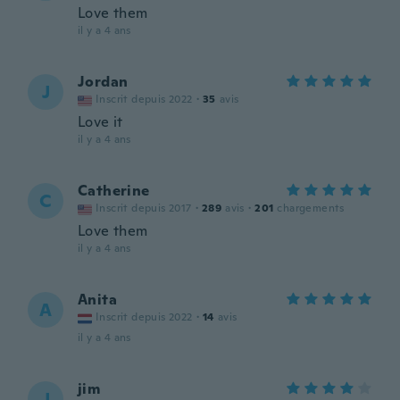
Love them
il y a 4 ans
Jordan
J
Inscrit depuis 2022
·
35
avis
Love it
il y a 4 ans
Catherine
C
Inscrit depuis 2017
·
289
avis
·
201
chargements
Love them
il y a 4 ans
Anita
A
Inscrit depuis 2022
·
14
avis
il y a 4 ans
jim
J