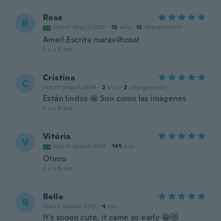
Rose
R
Inscrit depuis 2017
·
12
avis
·
13
chargements
Amei! Escrita maravilhosa!
il y a 6 ans
Cristina
C
Inscrit depuis 2019
·
2
avis
·
2
chargements
Están lindos 🤩 Son como las imágenes
il y a 6 ans
Vitória
V
Inscrit depuis 2018
·
145
avis
Otimo
il y a 6 ans
Belle
B
Inscrit depuis 2019
·
4
avis
It’s soooo cute, it came so early 😁😻