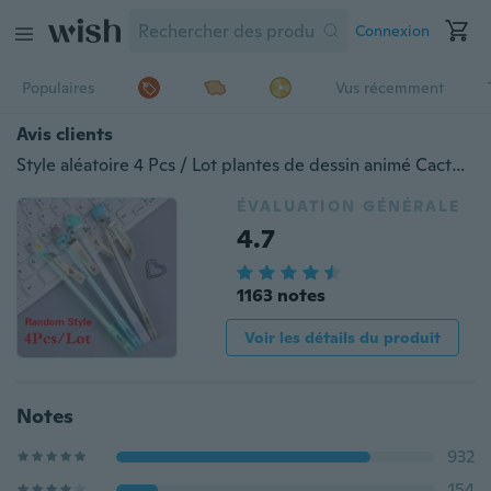
Connexion
Populaires
Vus récemment
Avis clients
Style aléatoire 4 Pcs / Lot plantes de dessin animé Cactus étudiant Gel stylo gel de silice stylos d'écriture papeterie fournitures scolaires
ÉVALUATION GÉNÉRALE
4.7
1163 notes
Voir les détails du produit
Notes
932
154