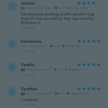
Jacinta
J
Inscrit depuis 2017
·
10
avis
·
3
chargements
Ink stopped working pretty quickly. Cap
doesn’t stay on well so that may be why.
Still love it.
il y a 6 ans
Constanza
C
Inscrit depuis 2013
·
30
avis
·
8
chargements
il y a 6 ans
Camila
C
Inscrit depuis 2017
·
8
avis
·
3
chargements
il y a 6 ans
Cynthya
C
Inscrit depuis 2017
·
14
avis
·
13
chargements
Lindassss
il y a 6 ans