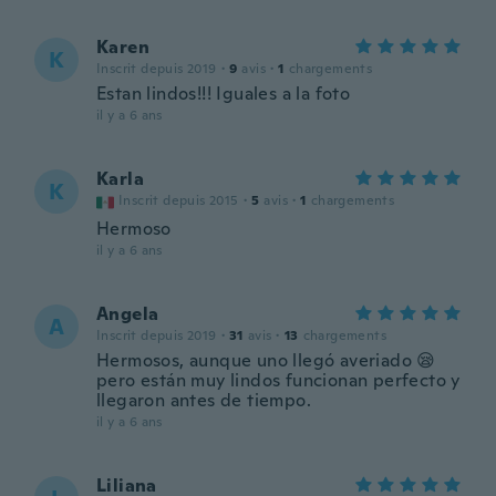
Karen
K
Inscrit depuis 2019
·
9
avis
·
1
chargements
Estan lindos!!! Iguales a la foto
il y a 6 ans
Karla
K
Inscrit depuis 2015
·
5
avis
·
1
chargements
Hermoso
il y a 6 ans
Angela
A
Inscrit depuis 2019
·
31
avis
·
13
chargements
Hermosos, aunque uno llegó averiado 😪
pero están muy lindos funcionan perfecto y
llegaron antes de tiempo.
il y a 6 ans
Liliana