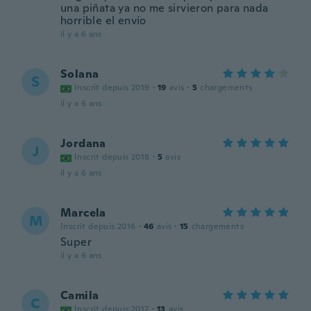
una piñata ya no me sirvieron para nada
horrible el envío
il y a 6 ans
Solana
S
Inscrit depuis 2019
·
19
avis
·
5
chargements
il y a 6 ans
Jordana
J
Inscrit depuis 2018
·
5
avis
il y a 6 ans
Marcela
M
Inscrit depuis 2016
·
46
avis
·
15
chargements
Super
il y a 6 ans
Camila
C
Inscrit depuis 2017
·
13
avis