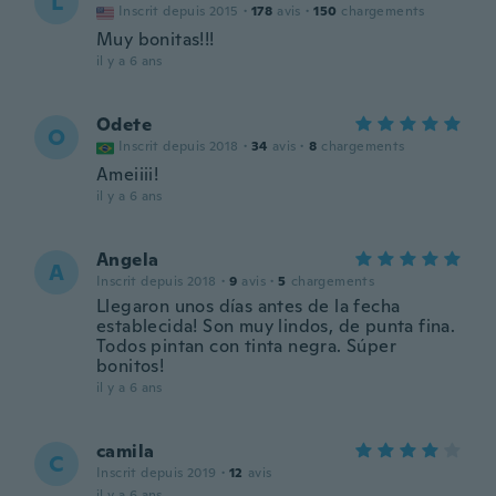
L
Inscrit depuis 2015
·
178
avis
·
150
chargements
Muy bonitas!!!
il y a 6 ans
Odete
O
Inscrit depuis 2018
·
34
avis
·
8
chargements
Ameiiii!
il y a 6 ans
Angela
A
Inscrit depuis 2018
·
9
avis
·
5
chargements
Llegaron unos días antes de la fecha
establecida! Son muy lindos, de punta fina.
Todos pintan con tinta negra. Súper
bonitos!
il y a 6 ans
camila
C
Inscrit depuis 2019
·
12
avis
il y a 6 ans