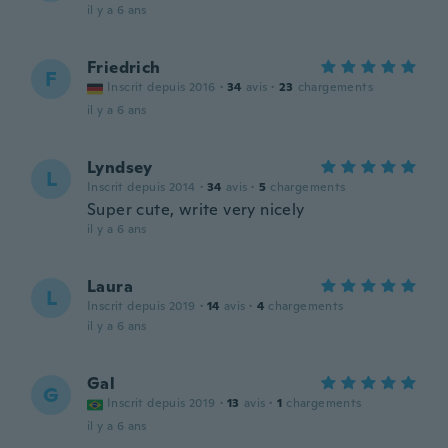
il y a 6 ans
Friedrich
F
Inscrit depuis 2016
·
34
avis
·
23
chargements
il y a 6 ans
Lyndsey
L
Inscrit depuis 2014
·
34
avis
·
5
chargements
Super cute, write very nicely
il y a 6 ans
Laura
L
Inscrit depuis 2019
·
14
avis
·
4
chargements
il y a 6 ans
Gal
G
Inscrit depuis 2019
·
13
avis
·
1
chargements
il y a 6 ans