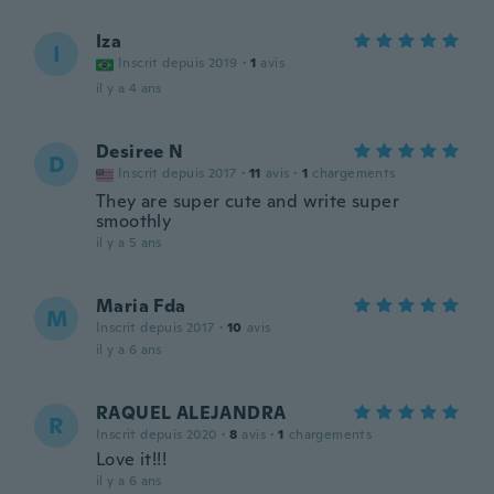
Iza
I
Inscrit depuis 2019
·
1
avis
il y a 4 ans
Desiree N
D
Inscrit depuis 2017
·
11
avis
·
1
chargements
They are super cute and write super
smoothly
il y a 5 ans
Maria Fda
M
Inscrit depuis 2017
·
10
avis
il y a 6 ans
RAQUEL ALEJANDRA
R
Inscrit depuis 2020
·
8
avis
·
1
chargements
Love it!!!
il y a 6 ans