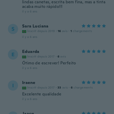
lindas canetas, escrita bem fina, mas a tinta
acaba muito rápido!!!
il y a 6 ans
Sara Luciana
S
Inscrit depuis 2019
·
16
avis
·
1
chargements
il y a 6 ans
Eduarda
E
Inscrit depuis 2017
·
6
avis
Ótimo de escrever! Perfeito
il y a 6 ans
Iraene
I
Inscrit depuis 2017
·
33
avis
·
6
chargements
Excelente qualidade
il y a 6 ans
Jaacq