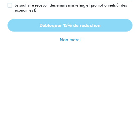
il y a 6 ans
Je souhaite recevoir des emails marketing et promotionnels (= des
économies !)
Daniele
D
Débloquer 15% de réduction
Inscrit depuis 2015
·
25
avis
il y a 6 ans
Non merci
Magda
M
Inscrit depuis 2018
·
2
avis
10
il y a 6 ans
Marisol
M
Inscrit depuis 2019
·
13
avis
Muy bonitos
il y a 6 ans
Thalita
T
Inscrit depuis 2019
·
4
avis
·
2
chargements