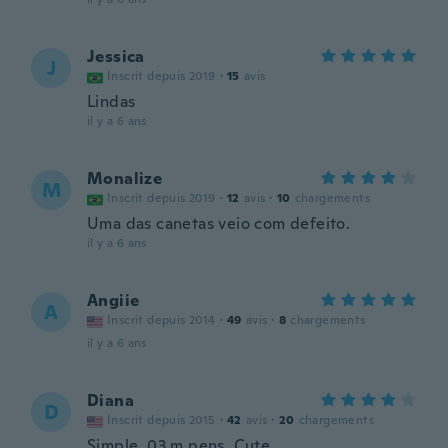
Jessica
J
Inscrit depuis 2019
·
15
avis
Lindas
il y a 6 ans
Monalize
M
Inscrit depuis 2019
·
12
avis
·
10
chargements
Uma das canetas veio com defeito.
il y a 6 ans
Angiie
A
Inscrit depuis 2014
·
49
avis
·
8
chargements
il y a 6 ans
Diana
D
Inscrit depuis 2015
·
42
avis
·
20
chargements
Simple .03 m pens. Cute