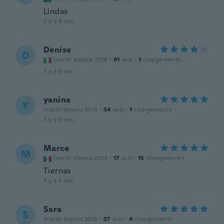
Lindas
il y a 6 ans
Denise
D
Inscrit depuis 2018
·
91
avis
·
1
chargements
il y a 6 ans
yanina
Y
Inscrit depuis 2015
·
54
avis
·
1
chargements
il y a 6 ans
Marce
M
Inscrit depuis 2019
·
17
avis
·
15
chargements
Tiernas
il y a 6 ans
Sara
S
Inscrit depuis 2018
·
37
avis
·
4
chargements