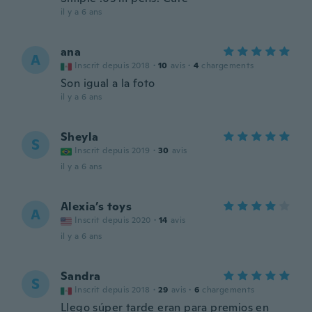
il y a 6 ans
ana
A
Inscrit depuis 2018
·
10
avis
·
4
chargements
Son igual a la foto
il y a 6 ans
Sheyla
S
Inscrit depuis 2019
·
30
avis
il y a 6 ans
Alexia’s toys
A
Inscrit depuis 2020
·
14
avis
il y a 6 ans
Sandra
S
Inscrit depuis 2018
·
29
avis
·
6
chargements
Llego súper tarde eran para premios en