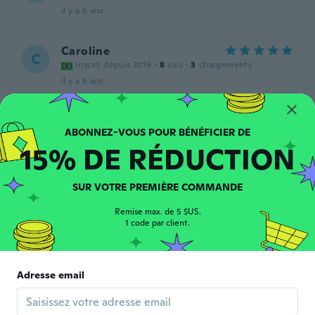
il y a 6 ans
Caroline
C
Inscrit depuis 2019
·
8
avis
·
3
chargements
il y a 6 ans
AC
A
Inscrit depuis 2018
·
12
avis
15% DE RÉDUCTION
il y a 6 ans
SUR VOTRE PREMIÈRE COMMANDE
B
B
Inscrit depuis 2015
·
19
avis
Remise max. de 5 $US.
very cute
1 code par client.
il y a 6 ans
Marília
Adresse email
M
Inscrit depuis 2019
·
14
avis
São muito fofas, todas funcionando