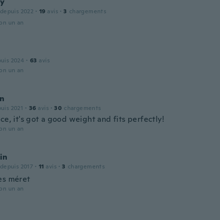
y
 depuis 2022
·
19
avis
·
3
chargements
ron un an
puis 2024
·
63
avis
ron un an
n
puis 2021
·
36
avis
·
30
chargements
ce, it's got a good weight and fits perfectly!
ron un an
in
 depuis 2017
·
11
avis
·
3
chargements
es méret
ron un an