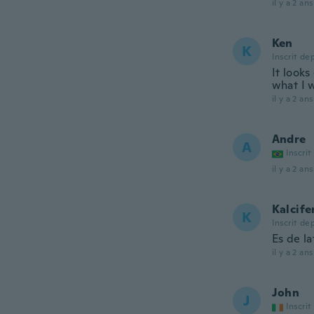
il y a 2 ans
Ken
K
Inscrit de
It looks
what I w
il y a 2 ans
Andre
A
Inscrit
il y a 2 ans
Kalcife
K
Inscrit de
Es de l
il y a 2 ans
John
J
Inscrit