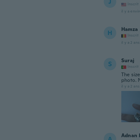
J
Inscrit
il y a envi
Hamza
H
Inscrit
il y a 2 ans
Suraj
S
Inscrit
The size
photo. N
il y a 2 ans
Adnan 
A