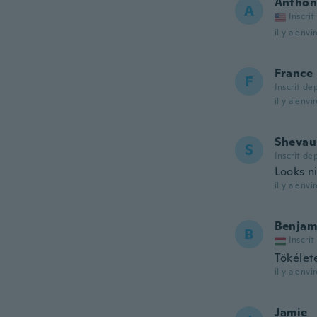
Anthon
A
Inscrit
il y a envi
France
F
Inscrit de
il y a envi
Shevau
S
Inscrit de
Looks ni
il y a envi
Benjam
B
Inscrit
Tökélet
il y a envi
Jamie