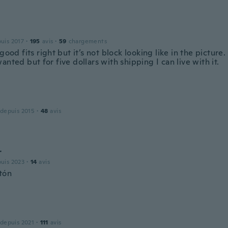
puis 2017
·
195
avis
·
59
chargements
 good fits right but it’s not block looking like in the picture.
anted but for five dollars with shipping I can live with it.
 depuis 2015
·
48
avis
r
puis 2023
·
14
avis
atón
 depuis 2021
·
111
avis