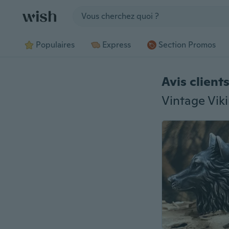
Jump to section
Populaires
Express
Section Promos
Avis client