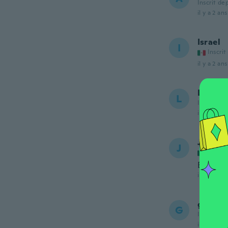
Inscrit de
il y a 2 ans
Israel
I
Inscrit
il y a 2 ans
Lawren
L
Inscrit de
il y a 2 ans
Julian
J
Inscrit
Excelen
il y a 2 ans
gerard
G
Inscrit de
il y a 2 ans