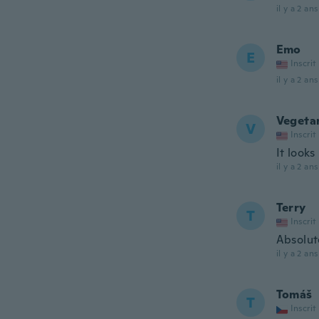
il y a 2 ans
Emo
E
Inscrit
il y a 2 ans
Vegeta
V
Inscrit
It looks
il y a 2 ans
Terry
T
Inscrit
Absolute
il y a 2 ans
Tomáš
T
Inscrit