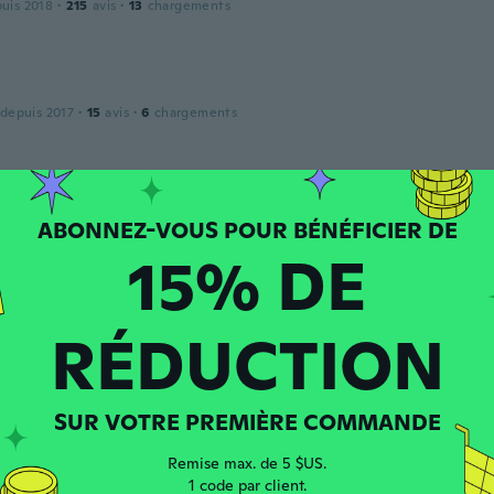
puis 2018
·
215
avis
·
13
chargements
 depuis 2017
·
15
avis
·
6
chargements
ce
puis 2017
·
367
avis
·
104
chargements
15% DE
 depuis 2024
·
14
avis
RÉDUCTION
te diseño
SUR VOTRE PREMIÈRE COMMANDE
o
Remise max. de 5 $US.
puis 2016
·
508
avis
·
5
chargements
1 code par client.