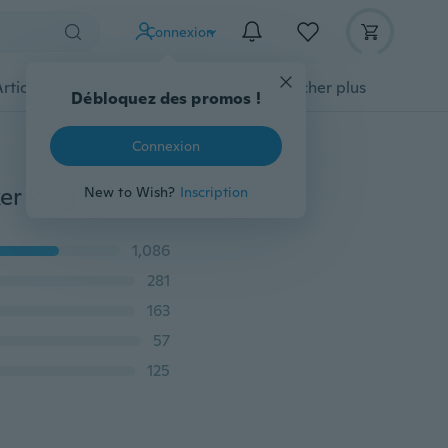
Connexion
Articles pour animaux domestiques
Afficher plus
Débloquez des promos !
Connexion
Vintage Viking Titanium Steel Wolf Anneaux Mens Biker Ring Fashion Wolf Head Bijoux Anneaux pour hommes
New to Wish?
Inscription
1,086
281
163
57
125