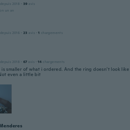
 depuis 2018
·
39
avis
ron un an
 depuis 2016
·
23
avis
·
1
chargements
 depuis 2018
·
67
avis
·
14
chargements
 is smaller of what i ordered. And the ring doesn’t look like
ot even a little bit
Menderes