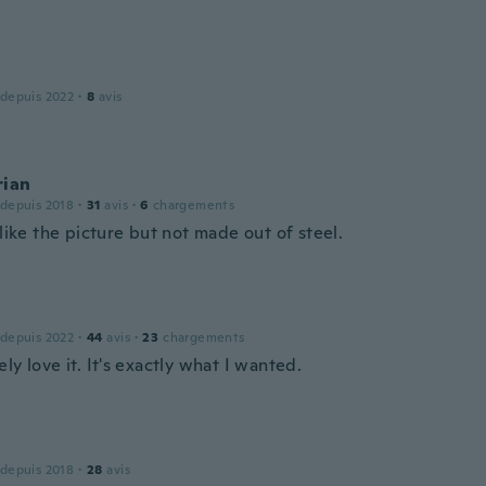
 depuis 2022
·
8
avis
rian
 depuis 2018
·
31
avis
·
6
chargements
 like the picture but not made out of steel.
 depuis 2022
·
44
avis
·
23
chargements
ly love it. It's exactly what I wanted.
 depuis 2018
·
28
avis