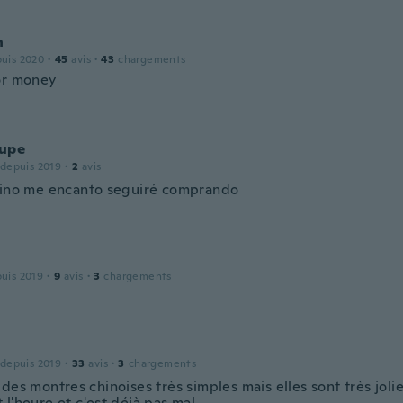
h
puis 2020
·
45
avis
·
43
chargements
or money
upe
 depuis 2019
·
2
avis
vino me encanto seguiré comprando
puis 2019
·
9
avis
·
3
chargements
 depuis 2019
·
33
avis
·
3
chargements
des montres chinoises très simples mais elles sont très jolie
l'heure et c'est déjà pas mal.