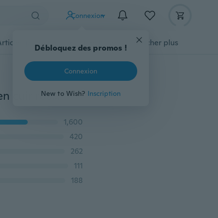
Connexion
Articles pour animaux domestiques
Afficher plus
Débloquez des promos !
Connexion
1 PC New Fashion Gogoey Marque Gogoey Montres en cuir rose or Montres Femme Femme Robe décontractée Montres-bracelet en quartz Reloj Mujer
New to Wish?
Inscription
1,600
420
262
111
188