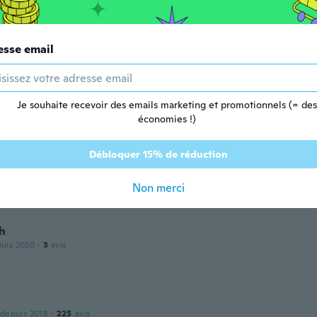
esse email
puis 2020
·
10
avis
 with this - really lovely and works perfectly- worth the wa
Je souhaite recevoir des emails marketing et promotionnels (= des
économies !)
Débloquer 15% de réduction
puis 2019
·
98
avis
·
44
chargements
l tell if it keeps time but apart from that it is very nice Ty.
Non merci
h
puis 2020
·
3
avis
a
 depuis 2018
·
225
avis