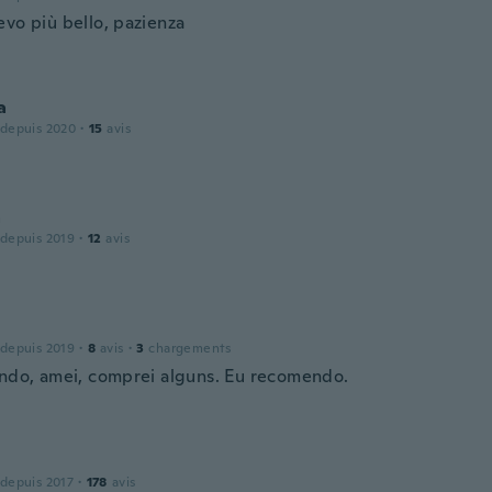
evo più bello, pazienza
a
 depuis 2020
·
15
avis
a
 depuis 2019
·
12
avis
 depuis 2019
·
8
avis
·
3
chargements
indo, amei, comprei alguns. Eu recomendo.
 depuis 2017
·
178
avis