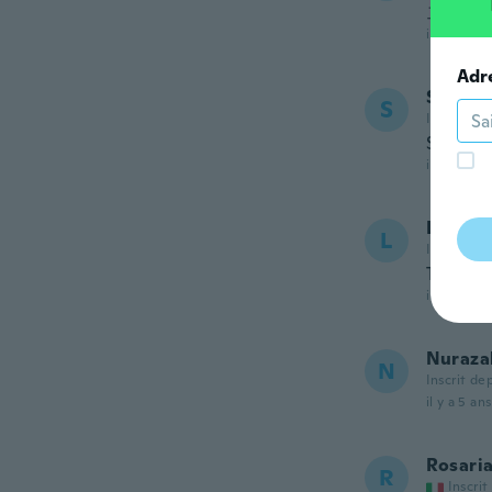
그저
il y a 5 ans
Adr
Sylvia
S
Inscrit de
So happy
il y a 5 ans
Louise
L
Inscrit de
Time wil
il y a 5 ans
Nuraza
N
Inscrit de
il y a 5 ans
Rosari
R
Inscrit