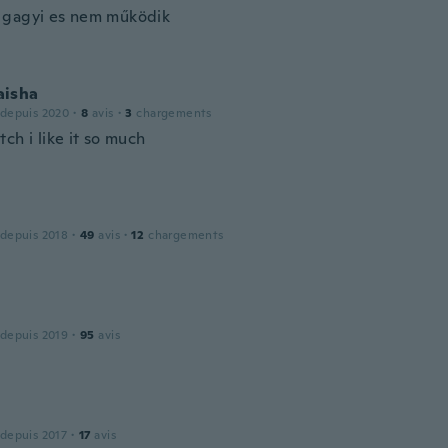
gagyi es nem működik
isha
 depuis 2020
·
8
avis
·
3
chargements
ch i like it so much
 depuis 2018
·
49
avis
·
12
chargements
 depuis 2019
·
95
avis
 depuis 2017
·
17
avis