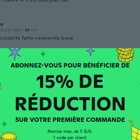
mo
 depuis 2018
·
33
avis
prodotto fatto veramente bene
n
 depuis 2019
·
4
avis
15% DE
zahra
RÉDUCTION
puis 2020
·
7
avis
·
7
chargements
SUR VOTRE PREMIÈRE COMMANDE
Remise max. de 5 $US.
puis 2020
·
13
avis
1 code par client.