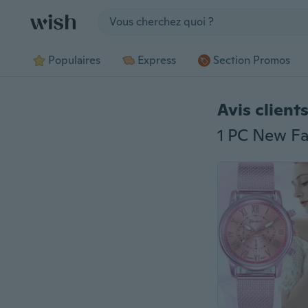
Jump to section
Populaires
Express
Section Promos
Avis client