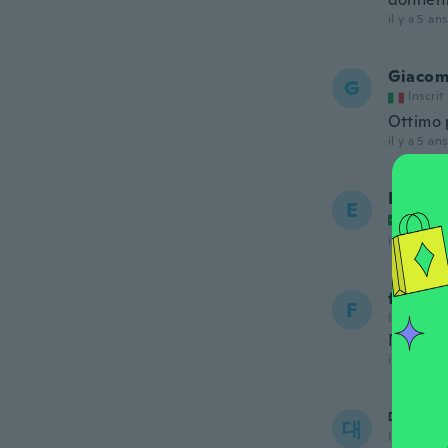
il y a 5 ans
Giaco
G
Inscrit
Ottimo 
il y a 5 ans
Eldeso
E
Inscrit
il y a 5 ans
fatima
F
Inscrit de
Nice
il y a 5 ans
대정
대
Inscrit de