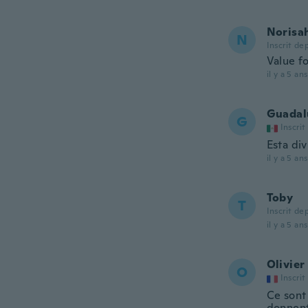
Norisa
N
Inscrit de
Value f
il y a 5 ans
Guadal
G
Inscrit
Esta di
il y a 5 ans
Toby
T
Inscrit de
il y a 5 ans
Olivier
O
Inscrit
Ce sont 
donnent 