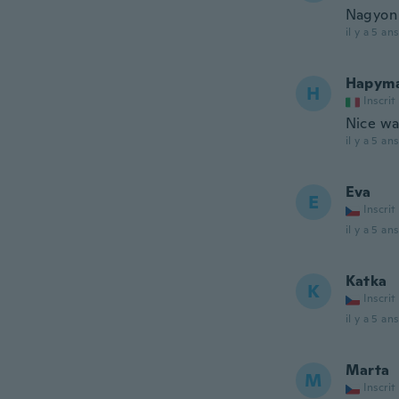
Nagyon 
il y a 5 ans
Hapyma
H
Inscrit
Nice wat
il y a 5 ans
Eva
E
Inscrit
il y a 5 ans
Katka
K
Inscrit
il y a 5 ans
Marta
M
Inscrit