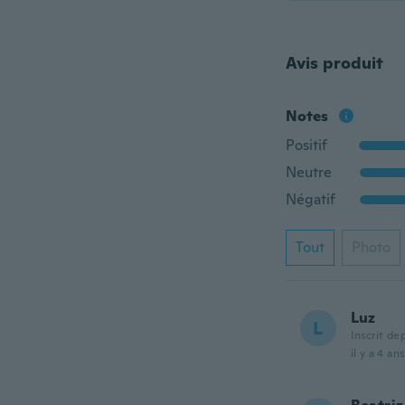
Avis produit
Notes
Positif
Neutre
Négatif
Tout
Photo
Luz
L
Inscrit de
il y a 4 ans