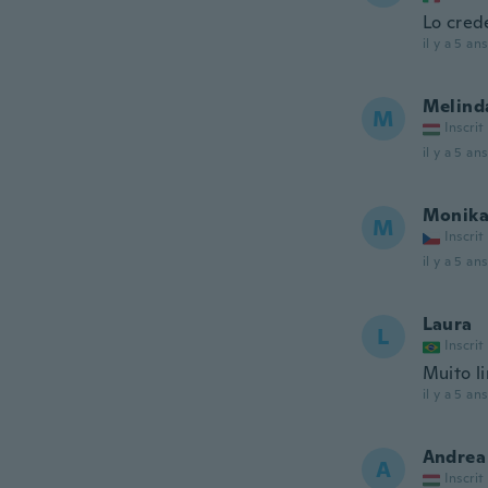
Lo cred
il y a 5 ans
Melind
M
Inscrit
il y a 5 ans
Monik
M
Inscrit
il y a 5 ans
Laura
L
Inscrit
Muito l
il y a 5 ans
Andrea
A
Inscrit