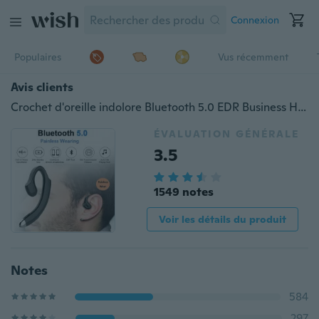
Connexion
Populaires
Vus récemment
Avis clients
Crochet d'oreille indolore Bluetooth 5.0 EDR Business Headphone, design ergonomique Sans bouchons d'oreille Écouteur de sport sans fil avec micro
ÉVALUATION GÉNÉRALE
3.5
1549 notes
Voir les détails du produit
Notes
584
297