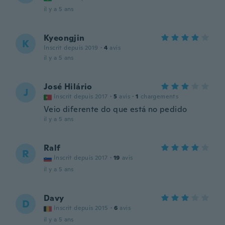
il y a 5 ans
Kyeongjin
K
Inscrit depuis 2019
·
4
avis
il y a 5 ans
José Hilário
J
Inscrit depuis 2017
·
5
avis
·
1
chargements
Veio diferente do que está no pedido
il y a 5 ans
Ralf
R
Inscrit depuis 2017
·
19
avis
il y a 5 ans
Davy
D
Inscrit depuis 2015
·
6
avis
il y a 5 ans