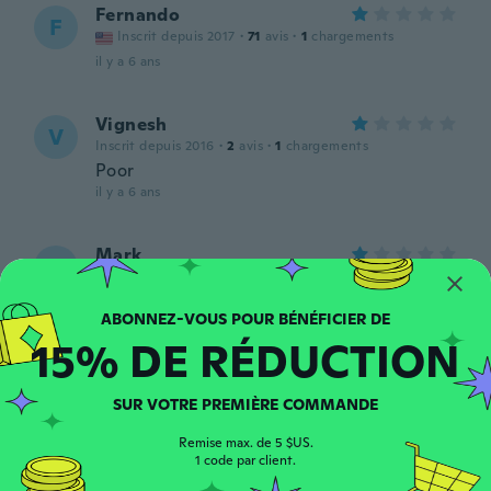
Fernando
F
Inscrit depuis 2017
·
71
avis
·
1
chargements
il y a 6 ans
Vignesh
V
Inscrit depuis 2016
·
2
avis
·
1
chargements
Poor
il y a 6 ans
Mark
M
Inscrit depuis 2018
·
3
avis
Zeer slecht geluid en mic neemt je stem op
alsof je kermit de kikker bent
15% DE RÉDUCTION
il y a 6 ans
SUR VOTRE PREMIÈRE COMMANDE
Juan
J
Inscrit depuis 2020
·
5
avis
Remise max. de 5 $US.
Excelente llego antes de tiempo
1 code par client.
il y a 6 ans