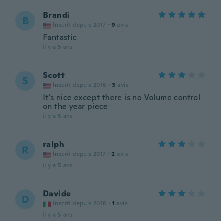
Brandi
B
Inscrit depuis 2017
·
9
avis
Fantastic
il y a 5 ans
Scott
S
Inscrit depuis 2016
·
3
avis
It’s nice except there is no Volume control
on the year piece
il y a 5 ans
ralph
R
Inscrit depuis 2017
·
2
avis
il y a 5 ans
Davide
D
Inscrit depuis 2018
·
1
avis
il y a 5 ans