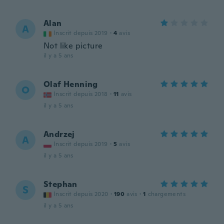
Alan
A
Inscrit depuis 2019
·
4
avis
Not like picture
il y a 5 ans
Olaf Henning
O
Inscrit depuis 2018
·
11
avis
il y a 5 ans
Andrzej
A
Inscrit depuis 2019
·
5
avis
il y a 5 ans
Stephan
S
Inscrit depuis 2020
·
190
avis
·
1
chargements
il y a 5 ans