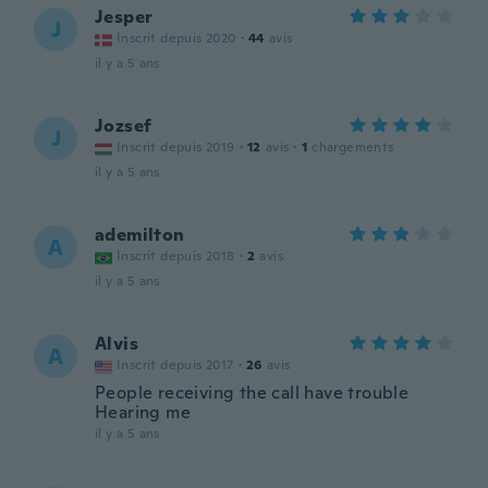
Jesper
J
Inscrit depuis 2020
·
44
avis
il y a 5 ans
Jozsef
J
Inscrit depuis 2019
·
12
avis
·
1
chargements
il y a 5 ans
ademilton
A
Inscrit depuis 2018
·
2
avis
il y a 5 ans
Alvis
A
Inscrit depuis 2017
·
26
avis
People receiving the call have trouble
Hearing me
il y a 5 ans