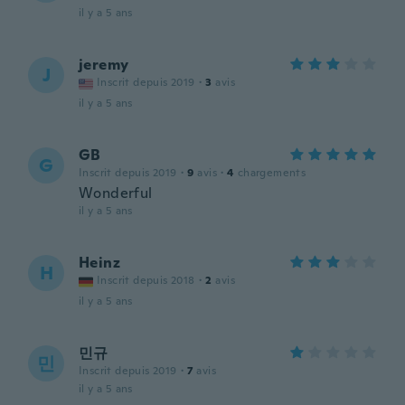
il y a 5 ans
jeremy
J
Inscrit depuis 2019
·
3
avis
il y a 5 ans
GB
G
Inscrit depuis 2019
·
9
avis
·
4
chargements
Wonderful
il y a 5 ans
Heinz
H
Inscrit depuis 2018
·
2
avis
il y a 5 ans
민규
민
Inscrit depuis 2019
·
7
avis
il y a 5 ans