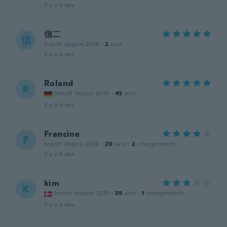
il y a 6 ans
信二
信
Inscrit depuis 2018
·
2
avis
il y a 6 ans
Roland
R
Inscrit depuis 2016
·
45
avis
il y a 6 ans
Francine
F
Inscrit depuis 2018
·
20
avis
·
2
chargements
il y a 6 ans
kim
K
Inscrit depuis 2015
·
39
avis
·
1
chargements
il y a 6 ans