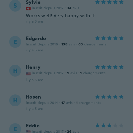
Sylvie
S
Inscrit depuis 2017
·
34
avis
Works well! Very happy with it.
il y a 5 ans
Edgardo
E
Inscrit depuis 2016
·
138
avis
·
65
chargements
il y a 5 ans
Henry
H
Inscrit depuis 2017
·
9
avis
·
1
chargements
il y a 5 ans
Hosen
H
Inscrit depuis 2014
·
17
avis
·
1
chargements
il y a 5 ans
Eddie
E
Inscrit depuis 2017
·
26
avis