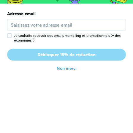
John
Adresse email
J
Inscrit depuis 2016
·
285
avis
TOO BIG
il y a 6 ans
Je souhaite recevoir des emails marketing et promotionnels (= des
économies !)
Andrejs
A
Débloquer 15% de réduction
Inscrit depuis 2020
·
16
avis
il y a 6 ans
Non merci
James
J
Inscrit depuis 2017
·
60
avis
·
8
chargements
il y a 6 ans
Gabrail
G
Inscrit depuis 2015
·
32
avis
·
3
chargements
Fits well, but for me after a couple hours it
starts cause a little pain in the cartilage of