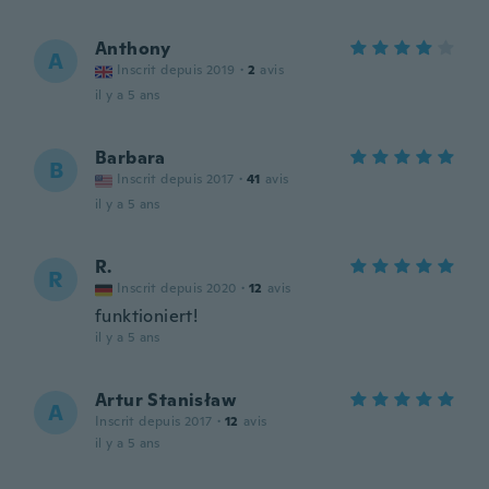
Anthony
A
Inscrit depuis 2019
·
2
avis
il y a 5 ans
Barbara
B
Inscrit depuis 2017
·
41
avis
il y a 5 ans
R.
R
Inscrit depuis 2020
·
12
avis
funktioniert!
il y a 5 ans
Artur Stanisław
A
Inscrit depuis 2017
·
12
avis
il y a 5 ans