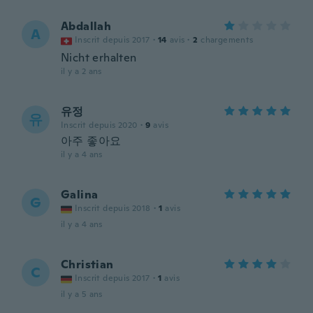
Abdallah
A
Inscrit depuis 2017
·
14
avis
·
2
chargements
Nicht erhalten
il y a 2 ans
유정
유
Inscrit depuis 2020
·
9
avis
아주 좋아요
il y a 4 ans
Galina
G
Inscrit depuis 2018
·
1
avis
il y a 4 ans
Christian
C
Inscrit depuis 2017
·
1
avis
il y a 5 ans